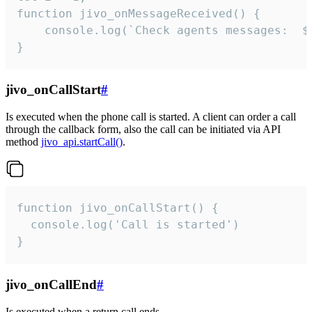
function jivo_onMessageReceived() {

	console.log(`Check agents messages:  ${i++}`)

}
jivo_onCallStart
#
Is executed when the phone call is started. A client can order a call
through the callback form, also the call can be initiated via API
method
jivo_api.startCall()
.
function jivo_onCallStart() {

  console.log('Call is started')

}
jivo_onCallEnd
#
Is executed when a return call ends.