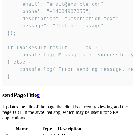
    "email": "email@example.com",

    "phone": "+14084987855",

    "description": "Description text",

    "message": "Offline message"

});

if (apiResult.result === 'ok') {

    console.log('Message sent successfully'
} else {

    console.log('Error sending message, rea
}
sendPageTitle
#
Updates the title of the page the client is currently viewing and the
page URL in the JivoChat app, which may be useful for SPA
applications.
Name
Type
Description