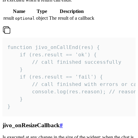
Name
Type
Description
result
object
The result of a callback
optional
function jivo_onCallEnd(res) {

    if (res.result == 'ok') {

        // call finished successfully

    }

    if (res.result == 'fail') {

        // call finished with errors or can
        console.log(res.reason); // reason 
    }

}
jivo_onResizeCallback
#
Is executed at any change in the size of the widget: when the chat is