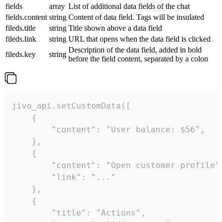
fields
array
List of additional data fields of the chat
fields.content
string
Content of data field. Tags will be insulated
fileds.title
string
Title shown above a data field
fileds.link
string
URL that opens when the data field is clicked
Description of the data field, added in bold
fileds.key
string
before the field content, separated by a colon
jivo_api.setCustomData([

    {

        "content": "User balance: $56",

    },

    {

        "content": "Open customer profile",
        "link": "..."

    },

    {

        "title": "Actions",
