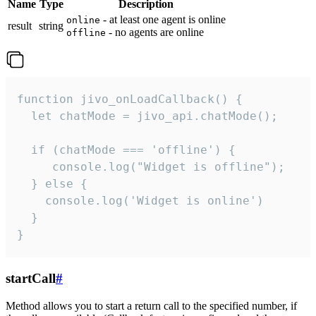
Name
Type
Description
- at least one agent is online
online
result
string
- no agents are online
offline
function jivo_onLoadCallback() {

  let chatMode = jivo_api.chatMode();

  if (chatMode === 'offline') {

     console.log("Widget is offline");

  } else {

    console.log('Widget is online')

  }

}
startCall
#
Method allows you to start a return call to the specified number, if