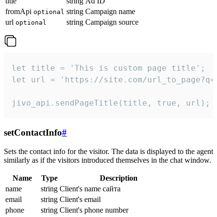
title
string
Ad ID
fromApi
string
Campaign name
optional
url
string
Campaign source
optional
let title = 'This is custom page title';

let url = 'https://site.com/url_to_page?q=p
jivo_api.sendPageTitle(title, true, url);
setContactInfo
#
Sets the contact info for the visitor. The data is displayed to the agent
similarly as if the visitors introduced themselves in the chat window.
Name
Type
Description
name
string
Client's name сайта
email
string
Client's email
phone
string
Client's phone number