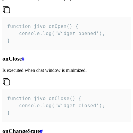
function jivo_onOpen() {

    console.log('Widget opened');

}
onClose
#
Is executed when chat window is minimized.
function jivo_onClose() {

    console.log('Widget closed');

}
onChangeState
#