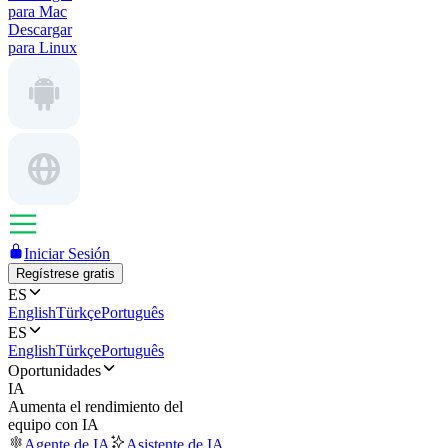
para Mac
Descargar
para Linux
Iniciar Sesión
Regístrese gratis
ES
English
Türkçe
Português
ES
English
Türkçe
Português
Oportunidades
IA
Aumenta el rendimiento del
equipo con IA
Agente de IA
Asistente de IA