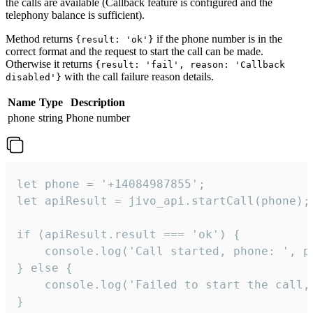
the calls are available (Callback feature is configured and the
telephony balance is sufficient).
Method returns
if the phone number is in the
{result: 'ok'}
correct format and the request to start the call can be made.
Otherwise it returns
{result: 'fail', reason: 'Callback
with the call failure reason details.
disabled'}
Name
Type
Description
phone
string
Phone number
let phone = '+14084987855';

let apiResult = jivo_api.startCall(phone);

if (apiResult.result === 'ok') {

    console.log('Call started, phone: ', ph
} else {

    console.log('Failed to start the call,
}