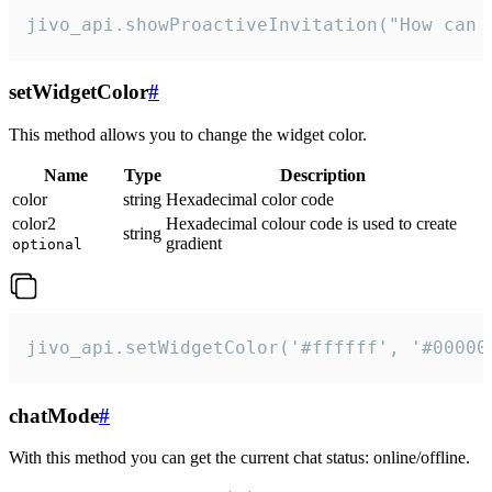
jivo_api.showProactiveInvitation("How can 
setWidgetColor
#
This method allows you to change the widget color.
Name
Type
Description
color
string
Hexadecimal color code
color2
Hexadecimal colour code is used to create
string
gradient
optional
jivo_api.setWidgetColor('#ffffff', '#00000
chatMode
#
With this method you can get the current chat status: online/offline.