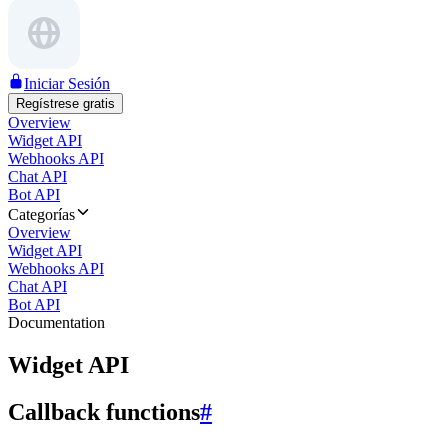
Iniciar Sesión
Regístrese gratis
Overview
Widget API
Webhooks API
Chat API
Bot API
Categorías
Overview
Widget API
Webhooks API
Chat API
Bot API
Documentation
Widget API
Callback functions
#