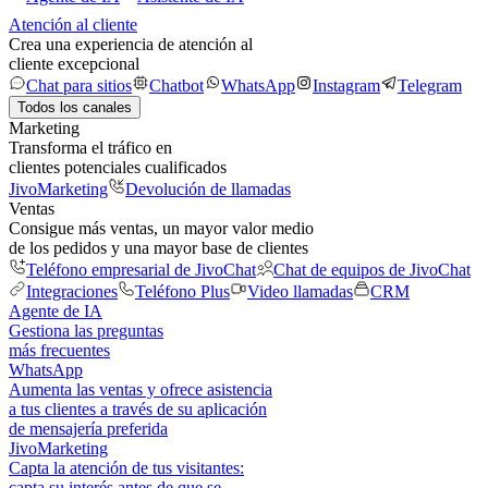
Atención al cliente
Crea una experiencia de atención al
cliente excepcional
Chat para sitios
Chatbot
WhatsApp
Instagram
Telegram
Todos los canales
Marketing
Transforma el tráfico en
clientes potenciales cualificados
JivoMarketing
Devolución de llamadas
Ventas
Consigue más ventas, un mayor valor medio
de los pedidos y una mayor base de clientes
Teléfono empresarial de JivoChat
Chat de equipos de JivoChat
Integraciones
Teléfono Plus
Video llamadas
CRM
Agente de IA
Gestiona las preguntas
más frecuentes
WhatsApp
Aumenta las ventas y ofrece asistencia
a tus clientes a través de su aplicación
de mensajería preferida
JivoMarketing
Capta la atención de tus visitantes:
capta su interés antes de que se