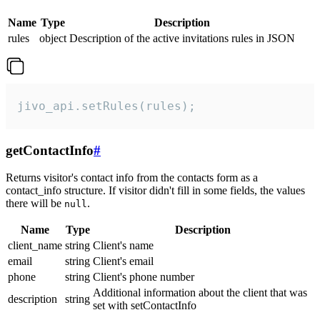
Name
Type
Description
rules
object
Description of the active invitations rules in JSON
jivo_api.setRules(rules);
getContactInfo
#
Returns visitor's contact info from the contacts form as a
contact_info structure. If visitor didn't fill in some fields, the values
there will be
.
null
Name
Type
Description
client_name
string
Client's name
email
string
Client's email
phone
string
Client's phone number
Additional information about the client that was
description
string
set with setContactInfo