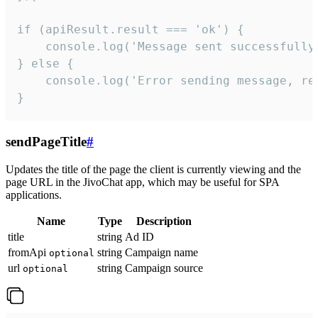
if (apiResult.result === 'ok') {

    console.log('Message sent successfully'
} else {

    console.log('Error sending message, rea
}
sendPageTitle
#
Updates the title of the page the client is currently viewing and the
page URL in the JivoChat app, which may be useful for SPA
applications.
Name
Type
Description
title
string
Ad ID
fromApi
string
Campaign name
optional
url
string
Campaign source
optional