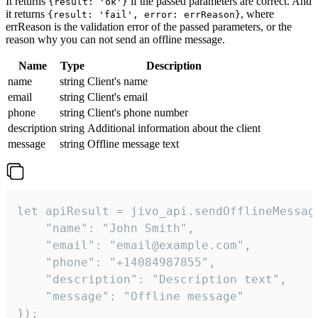
It returns
if the passed parameters are correct. And
{result: 'ok'}
it returns
, where
{result: 'fail', error: errReason}
errReason is the validation error of the passed parameters, or the
reason why you can not send an offline message.
Name
Type
Description
name
string
Client's name
email
string
Client's email
phone
string
Client's phone number
description
string
Additional information about the client
message
string
Offline message text
let apiResult = jivo_api.sendOfflineMessage
    "name": "John Smith",

    "email": "email@example.com",

    "phone": "+14084987855",

    "description": "Description text",

    "message": "Offline message"

});
