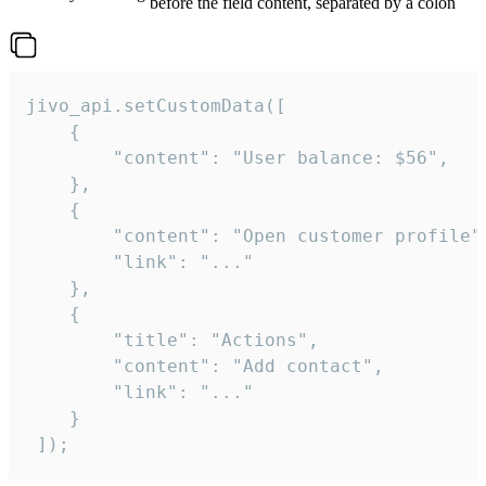
before the field content, separated by a colon
jivo_api.setCustomData([

    {

        "content": "User balance: $56",

    },

    {

        "content": "Open customer profile",
        "link": "..."

    },

    {

        "title": "Actions",

        "content": "Add contact",

        "link": "..."

    }

 ]);