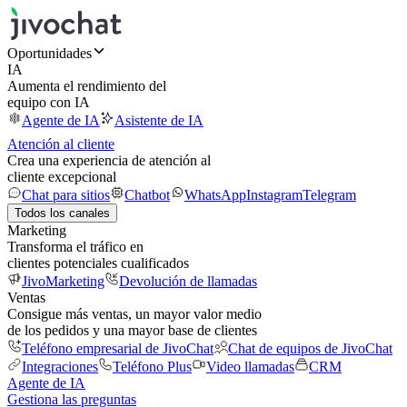
Oportunidades
IA
Aumenta el rendimiento del
equipo con IA
Agente de IA
Asistente de IA
Atención al cliente
Crea una experiencia de atención al
cliente excepcional
Chat para sitios
Chatbot
WhatsApp
Instagram
Telegram
Todos los canales
Marketing
Transforma el tráfico en
clientes potenciales cualificados
JivoMarketing
Devolución de llamadas
Ventas
Consigue más ventas, un mayor valor medio
de los pedidos y una mayor base de clientes
Teléfono empresarial de JivoChat
Chat de equipos de JivoChat
Integraciones
Teléfono Plus
Video llamadas
CRM
Agente de IA
Gestiona las preguntas