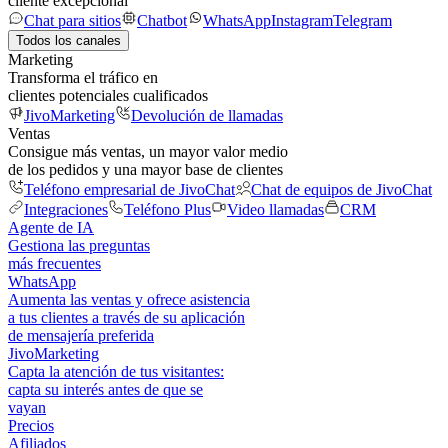
cliente excepcional
Chat para sitios
Chatbot
WhatsApp
Instagram
Telegram
Todos los canales
Marketing
Transforma el tráfico en
clientes potenciales cualificados
JivoMarketing
Devolución de llamadas
Ventas
Consigue más ventas, un mayor valor medio
de los pedidos y una mayor base de clientes
Teléfono empresarial de JivoChat
Chat de equipos de JivoChat
Integraciones
Teléfono Plus
Video llamadas
CRM
Agente de IA
Gestiona las preguntas
más frecuentes
WhatsApp
Aumenta las ventas y ofrece asistencia
a tus clientes a través de su aplicación
de mensajería preferida
JivoMarketing
Capta la atención de tus visitantes:
capta su interés antes de que se
vayan
Precios
Afiliados