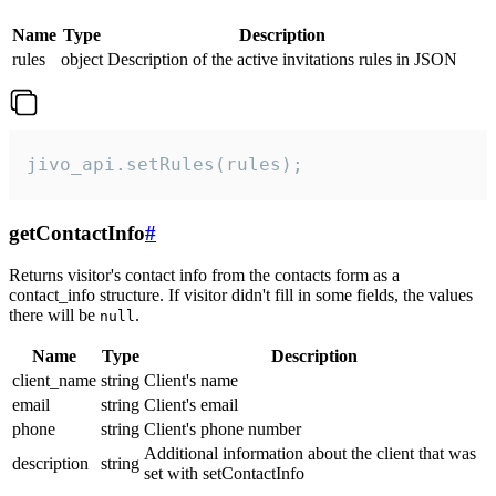
Name
Type
Description
rules
object
Description of the active invitations rules in JSON
jivo_api.setRules(rules);
getContactInfo
#
Returns visitor's contact info from the contacts form as a
contact_info structure. If visitor didn't fill in some fields, the values
there will be
.
null
Name
Type
Description
client_name
string
Client's name
email
string
Client's email
phone
string
Client's phone number
Additional information about the client that was
description
string
set with setContactInfo