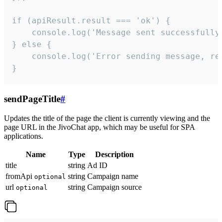
if (apiResult.result === 'ok') {

    console.log('Message sent successfully'
} else {

    console.log('Error sending message, rea
}
sendPageTitle
#
Updates the title of the page the client is currently viewing and the
page URL in the JivoChat app, which may be useful for SPA
applications.
Name
Type
Description
title
string
Ad ID
fromApi
string
Campaign name
optional
url
string
Campaign source
optional