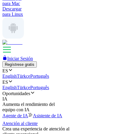
para Mac
Descargar
para Linux
Iniciar Sesión
Regístrese gratis
ES
English
Türkçe
Português
ES
English
Türkçe
Português
Oportunidades
IA
Aumenta el rendimiento del
equipo con IA
Agente de IA
Asistente de IA
Atención al cliente
Crea una experiencia de atención al