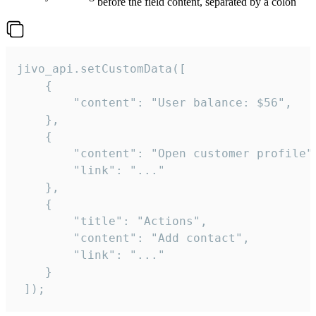
before the field content, separated by a colon
jivo_api.setCustomData([

    {

        "content": "User balance: $56",

    },

    {

        "content": "Open customer profile",
        "link": "..."

    },

    {

        "title": "Actions",

        "content": "Add contact",

        "link": "..."

    }

 ]);