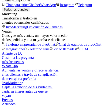
cliente excepcional
Chat para sitios
Chatbot
WhatsApp
Instagram
Telegram
Todos los canales
Marketing
Transforma el tráfico en
clientes potenciales cualificados
JivoMarketing
Devolución de llamadas
Ventas
Consigue más ventas, un mayor valor medio
de los pedidos y una mayor base de clientes
Teléfono empresarial de JivoChat
Chat de equipos de JivoChat
Integraciones
Teléfono Plus
Video llamadas
CRM
Agente de IA
Gestiona las preguntas
más frecuentes
WhatsApp
Aumenta las ventas y ofrece asistencia
a tus clientes a través de su aplicación
de mensajería preferida
JivoMarketing
Capta la atención de tus visitantes:
capta su interés antes de que se
vayan
Precios
Afiliados