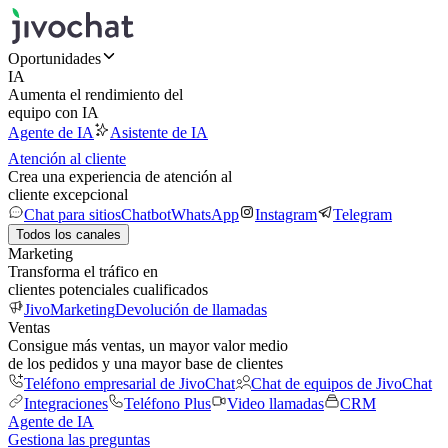
Oportunidades
IA
Aumenta el rendimiento del
equipo con IA
Agente de IA
Asistente de IA
Atención al cliente
Crea una experiencia de atención al
cliente excepcional
Chat para sitios
Chatbot
WhatsApp
Instagram
Telegram
Todos los canales
Marketing
Transforma el tráfico en
clientes potenciales cualificados
JivoMarketing
Devolución de llamadas
Ventas
Consigue más ventas, un mayor valor medio
de los pedidos y una mayor base de clientes
Teléfono empresarial de JivoChat
Chat de equipos de JivoChat
Integraciones
Teléfono Plus
Video llamadas
CRM
Agente de IA
Gestiona las preguntas