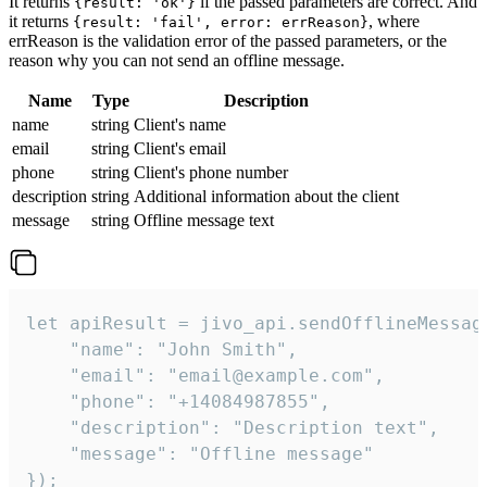
It returns
if the passed parameters are correct. And
{result: 'ok'}
it returns
, where
{result: 'fail', error: errReason}
errReason is the validation error of the passed parameters, or the
reason why you can not send an offline message.
Name
Type
Description
name
string
Client's name
email
string
Client's email
phone
string
Client's phone number
description
string
Additional information about the client
message
string
Offline message text
let apiResult = jivo_api.sendOfflineMessage
    "name": "John Smith",

    "email": "email@example.com",

    "phone": "+14084987855",

    "description": "Description text",

    "message": "Offline message"

});
