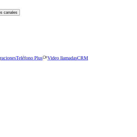
os canales
graciones
Teléfono Plus
Video llamadas
CRM