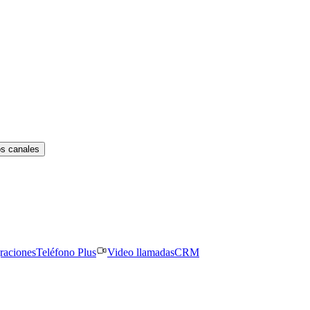
os canales
graciones
Teléfono Plus
Video llamadas
CRM