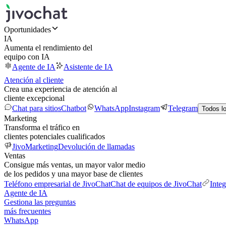
Oportunidades
IA
Aumenta el rendimiento del
equipo con IA
Agente de IA
Asistente de IA
Atención al cliente
Crea una experiencia de atención al
cliente excepcional
Chat para sitios
Chatbot
WhatsApp
Instagram
Telegram
Todos l
Marketing
Transforma el tráfico en
clientes potenciales cualificados
JivoMarketing
Devolución de llamadas
Ventas
Consigue más ventas, un mayor valor medio
de los pedidos y una mayor base de clientes
Teléfono empresarial de JivoChat
Chat de equipos de JivoChat
Inte
Agente de IA
Gestiona las preguntas
más frecuentes
WhatsApp