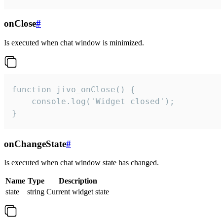
onClose
#
Is executed when chat window is minimized.
function jivo_onClose() {

    console.log('Widget closed');

}
onChangeState
#
Is executed when chat window state has changed.
Name
Type
Description
state
string
Current widget state