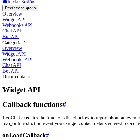
Iniciar Sesión
Regístrese gratis
Overview
Widget API
Webhooks API
Chat API
Bot API
Categorías
Overview
Widget API
Webhooks API
Chat API
Bot API
Documentation
Widget API
Callback functions
#
JivoChat executes the functions listed below to report about an event 
jivo_onIntroduction event you can get contact details entered by a clie
onLoadCallback
#