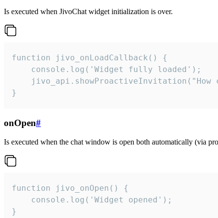
Is executed when JivoChat widget initialization is over.
function jivo_onLoadCallback() {

    console.log('Widget fully loaded');

    jivo_api.showProactiveInvitation("How c
}
onOpen
#
Is executed when the chat window is open both automatically (via proa
function jivo_onOpen() {

    console.log('Widget opened');

}