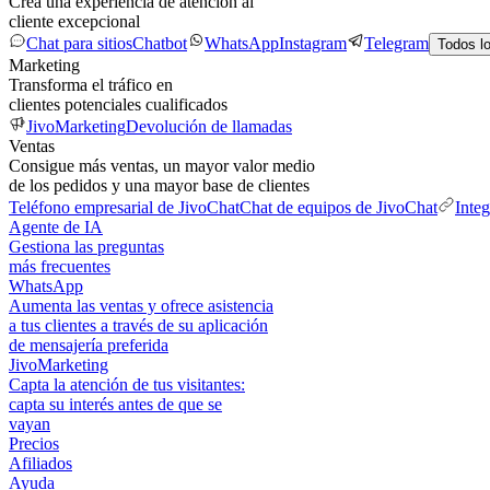
Crea una experiencia de atención al
cliente excepcional
Chat para sitios
Chatbot
WhatsApp
Instagram
Telegram
Todos l
Marketing
Transforma el tráfico en
clientes potenciales cualificados
JivoMarketing
Devolución de llamadas
Ventas
Consigue más ventas, un mayor valor medio
de los pedidos y una mayor base de clientes
Teléfono empresarial de JivoChat
Chat de equipos de JivoChat
Inte
Agente de IA
Gestiona las preguntas
más frecuentes
WhatsApp
Aumenta las ventas y ofrece asistencia
a tus clientes a través de su aplicación
de mensajería preferida
JivoMarketing
Capta la atención de tus visitantes:
capta su interés antes de que se
vayan
Precios
Afiliados
Ayuda