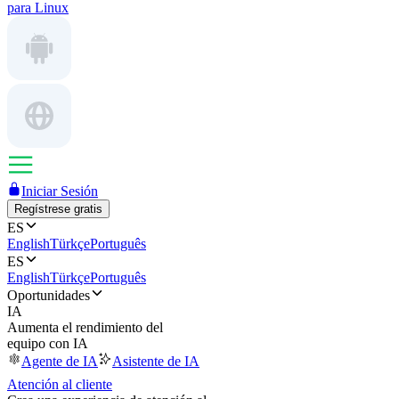
para Linux
Iniciar Sesión
Regístrese gratis
ES
English
Türkçe
Português
ES
English
Türkçe
Português
Oportunidades
IA
Aumenta el rendimiento del
equipo con IA
Agente de IA
Asistente de IA
Atención al cliente