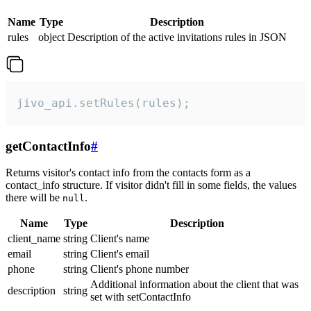
Name
Type
Description
rules
object
Description of the active invitations rules in JSON
jivo_api.setRules(rules);
getContactInfo
#
Returns visitor's contact info from the contacts form as a
contact_info structure. If visitor didn't fill in some fields, the values
there will be
.
null
Name
Type
Description
client_name
string
Client's name
email
string
Client's email
phone
string
Client's phone number
Additional information about the client that was
description
string
set with setContactInfo