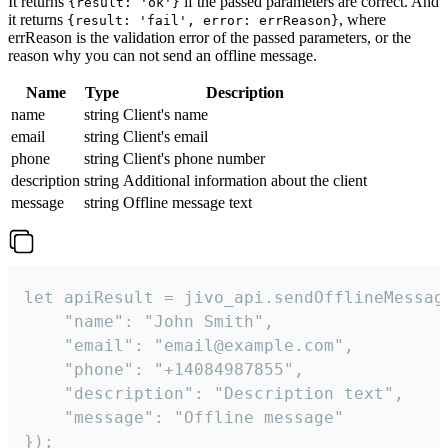
It returns
if the passed parameters are correct. And
{result: 'ok'}
it returns
, where
{result: 'fail', error: errReason}
errReason is the validation error of the passed parameters, or the
reason why you can not send an offline message.
Name
Type
Description
name
string
Client's name
email
string
Client's email
phone
string
Client's phone number
description
string
Additional information about the client
message
string
Offline message text
let apiResult = jivo_api.sendOfflineMessage
    "name": "John Smith",

    "email": "email@example.com",

    "phone": "+14084987855",

    "description": "Description text",

    "message": "Offline message"

});
