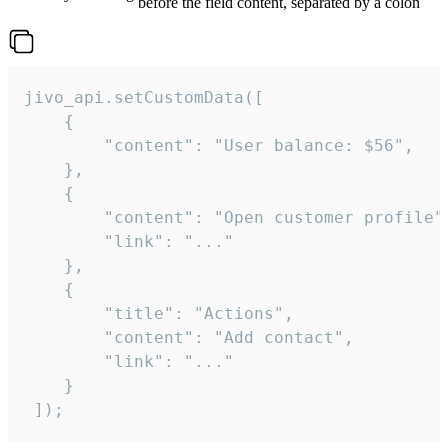
before the field content, separated by a colon
jivo_api.setCustomData([

    {

        "content": "User balance: $56",

    },

    {

        "content": "Open customer profile",
        "link": "..."

    },

    {

        "title": "Actions",

        "content": "Add contact",

        "link": "..."

    }

 ]);