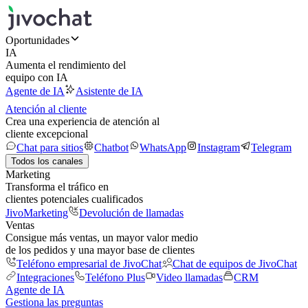
Oportunidades
IA
Aumenta el rendimiento del
equipo con IA
Agente de IA
Asistente de IA
Atención al cliente
Crea una experiencia de atención al
cliente excepcional
Chat para sitios
Chatbot
WhatsApp
Instagram
Telegram
Todos los canales
Marketing
Transforma el tráfico en
clientes potenciales cualificados
JivoMarketing
Devolución de llamadas
Ventas
Consigue más ventas, un mayor valor medio
de los pedidos y una mayor base de clientes
Teléfono empresarial de JivoChat
Chat de equipos de JivoChat
Integraciones
Teléfono Plus
Video llamadas
CRM
Agente de IA
Gestiona las preguntas