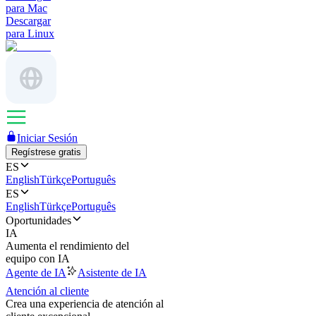
para Mac
Descargar
para Linux
Iniciar Sesión
Regístrese gratis
ES
English
Türkçe
Português
ES
English
Türkçe
Português
Oportunidades
IA
Aumenta el rendimiento del
equipo con IA
Agente de IA
Asistente de IA
Atención al cliente
Crea una experiencia de atención al