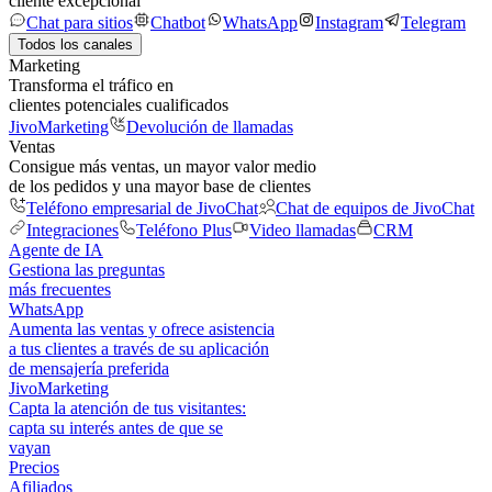
cliente excepcional
Chat para sitios
Chatbot
WhatsApp
Instagram
Telegram
Todos los canales
Marketing
Transforma el tráfico en
clientes potenciales cualificados
JivoMarketing
Devolución de llamadas
Ventas
Consigue más ventas, un mayor valor medio
de los pedidos y una mayor base de clientes
Teléfono empresarial de JivoChat
Chat de equipos de JivoChat
Integraciones
Teléfono Plus
Video llamadas
CRM
Agente de IA
Gestiona las preguntas
más frecuentes
WhatsApp
Aumenta las ventas y ofrece asistencia
a tus clientes a través de su aplicación
de mensajería preferida
JivoMarketing
Capta la atención de tus visitantes:
capta su interés antes de que se
vayan
Precios
Afiliados