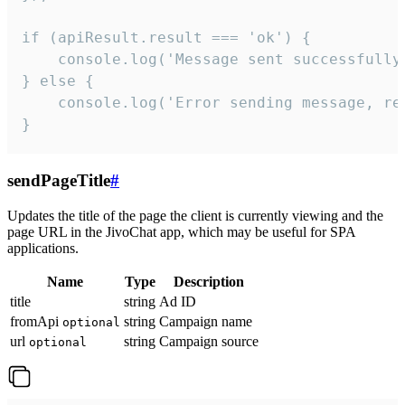
if (apiResult.result === 'ok') {

    console.log('Message sent successfully'
} else {

    console.log('Error sending message, rea
}
sendPageTitle
#
Updates the title of the page the client is currently viewing and the
page URL in the JivoChat app, which may be useful for SPA
applications.
Name
Type
Description
title
string
Ad ID
fromApi
string
Campaign name
optional
url
string
Campaign source
optional