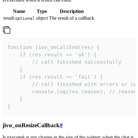
Name
Type
Description
result
object
The result of a callback
optional
function jivo_onCallEnd(res) {

    if (res.result == 'ok') {

        // call finished successfully

    }

    if (res.result == 'fail') {

        // call finished with errors or can
        console.log(res.reason); // reason 
    }

}
jivo_onResizeCallback
#
Is executed at any change in the size of the widget: when the chat is