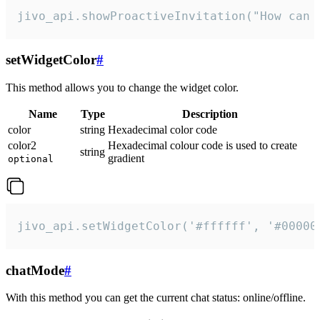
jivo_api.showProactiveInvitation("How can 
setWidgetColor
#
This method allows you to change the widget color.
Name
Type
Description
color
string
Hexadecimal color code
color2
Hexadecimal colour code is used to create
string
gradient
optional
jivo_api.setWidgetColor('#ffffff', '#00000
chatMode
#
With this method you can get the current chat status: online/offline.