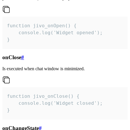
function jivo_onOpen() {

    console.log('Widget opened');

}
onClose
#
Is executed when chat window is minimized.
function jivo_onClose() {

    console.log('Widget closed');

}
onChangeState
#