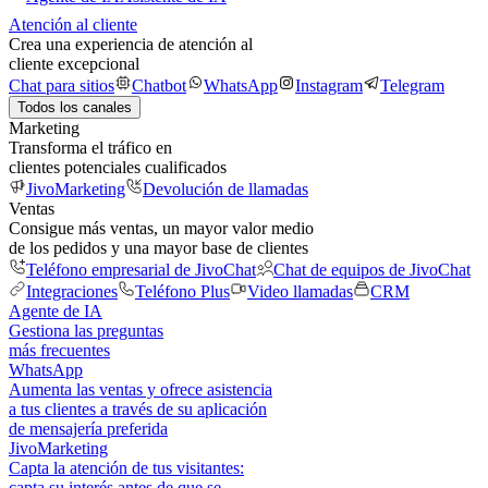
Atención al cliente
Crea una experiencia de atención al
cliente excepcional
Chat para sitios
Chatbot
WhatsApp
Instagram
Telegram
Todos los canales
Marketing
Transforma el tráfico en
clientes potenciales cualificados
JivoMarketing
Devolución de llamadas
Ventas
Consigue más ventas, un mayor valor medio
de los pedidos y una mayor base de clientes
Teléfono empresarial de JivoChat
Chat de equipos de JivoChat
Integraciones
Teléfono Plus
Video llamadas
CRM
Agente de IA
Gestiona las preguntas
más frecuentes
WhatsApp
Aumenta las ventas y ofrece asistencia
a tus clientes a través de su aplicación
de mensajería preferida
JivoMarketing
Capta la atención de tus visitantes:
capta su interés antes de que se