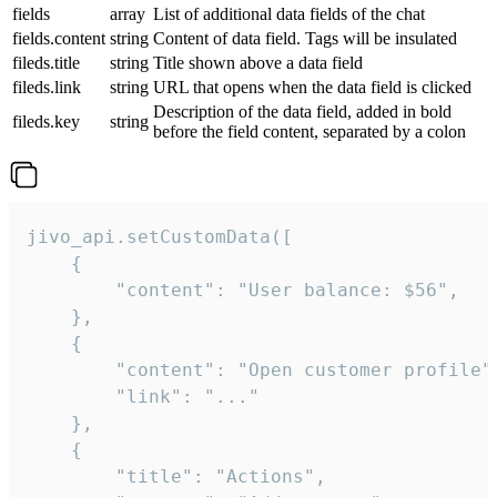
fields
array
List of additional data fields of the chat
fields.content
string
Content of data field. Tags will be insulated
fileds.title
string
Title shown above a data field
fileds.link
string
URL that opens when the data field is clicked
Description of the data field, added in bold
fileds.key
string
before the field content, separated by a colon
jivo_api.setCustomData([

    {

        "content": "User balance: $56",

    },

    {

        "content": "Open customer profile",
        "link": "..."

    },

    {

        "title": "Actions",
