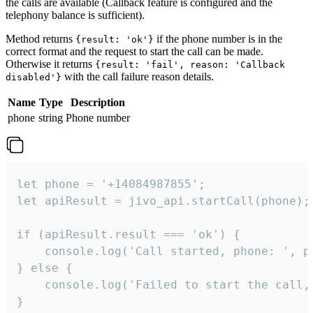
the calls are available (Callback feature is configured and the
telephony balance is sufficient).
Method returns
if the phone number is in the
{result: 'ok'}
correct format and the request to start the call can be made.
Otherwise it returns
{result: 'fail', reason: 'Callback
with the call failure reason details.
disabled'}
Name
Type
Description
phone
string
Phone number
let phone = '+14084987855';

let apiResult = jivo_api.startCall(phone);

if (apiResult.result === 'ok') {

    console.log('Call started, phone: ', ph
} else {

    console.log('Failed to start the call,
}