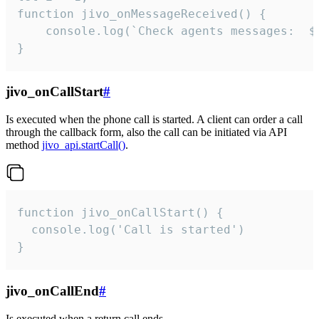
function jivo_onMessageReceived() {

	console.log(`Check agents messages:  ${i++}`)

}
jivo_onCallStart
#
Is executed when the phone call is started. A client can order a call
through the callback form, also the call can be initiated via API
method
jivo_api.startCall()
.
function jivo_onCallStart() {

  console.log('Call is started')

}
jivo_onCallEnd
#
Is executed when a return call ends.