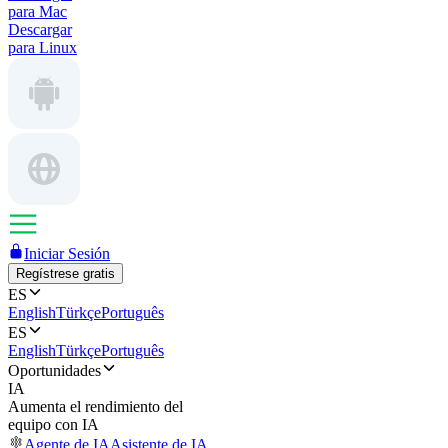
para Mac
Descargar
para Linux
Iniciar Sesión
Regístrese gratis
ES
English
Türkçe
Português
ES
English
Türkçe
Português
Oportunidades
IA
Aumenta el rendimiento del
equipo con IA
Agente de IA
Asistente de IA