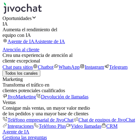
Oportunidades
IA
Aumenta el rendimiento del
equipo con IA
Agente de IA
Asistente de IA
Atención al cliente
Crea una experiencia de atención al
cliente excepcional
Chat para sitios
Chatbot
WhatsApp
Instagram
Telegram
Todos los canales
Marketing
Transforma el tráfico en
clientes potenciales cualificados
JivoMarketing
Devolución de llamadas
Ventas
Consigue más ventas, un mayor valor medio
de los pedidos y una mayor base de clientes
Teléfono empresarial de JivoChat
Chat de equipos de JivoChat
Integraciones
Teléfono Plus
Video llamadas
CRM
Agente de IA
Gestiona las preguntas