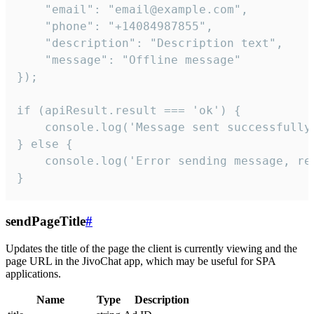
    "email": "email@example.com",

    "phone": "+14084987855",

    "description": "Description text",

    "message": "Offline message"

});

if (apiResult.result === 'ok') {

    console.log('Message sent successfully'
} else {

    console.log('Error sending message, rea
}
sendPageTitle
#
Updates the title of the page the client is currently viewing and the
page URL in the JivoChat app, which may be useful for SPA
applications.
Name
Type
Description