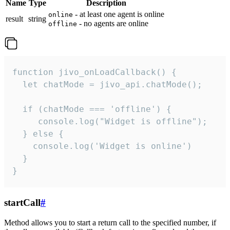
Name
Type
Description
- at least one agent is online
online
result
string
- no agents are online
offline
function jivo_onLoadCallback() {

  let chatMode = jivo_api.chatMode();

  if (chatMode === 'offline') {

     console.log("Widget is offline");

  } else {

    console.log('Widget is online')

  }

}
startCall
#
Method allows you to start a return call to the specified number, if