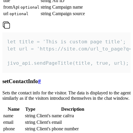
title
string
Ad ID
fromApi
string
Campaign name
optional
url
string
Campaign source
optional
let title = 'This is custom page title';

let url = 'https://site.com/url_to_page?q=p
jivo_api.sendPageTitle(title, true, url);
setContactInfo
#
Sets the contact info for the visitor. The data is displayed to the agent
similarly as if the visitors introduced themselves in the chat window.
Name
Type
Description
name
string
Client's name сайта
email
string
Client's email
phone
string
Client's phone number