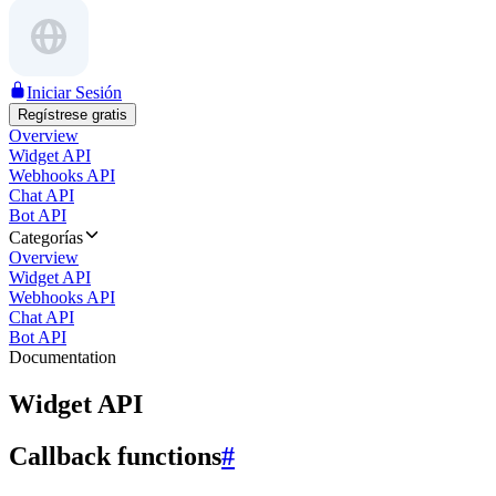
Iniciar Sesión
Regístrese gratis
Overview
Widget API
Webhooks API
Chat API
Bot API
Categorías
Overview
Widget API
Webhooks API
Chat API
Bot API
Documentation
Widget API
Callback functions
#