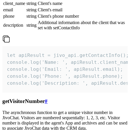
client_name
string
Client's name
email
string
Client's email
phone
string
Client's phone number
Additional information about the client that was
description
string
set with setContactInfo
let apiResult = jivo_api.getContactInfo();

console.log('Name: ', apiResult.client_name
console.log('Email: ', apiResult.email);

console.log('Phone: ', apiResult.phone);

console.log('Description: ', apiResult.des
getVisitorNumber
#
The asynchronous function to get a unique visitor number in
JivoChat. Visitors are numbered sequentially: 1, 2, 3, etc. Visitor
number is displayed in the agent's App and archives and can be used
to associate JivoChat data with the CRM data.