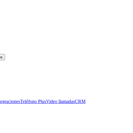
es
tegraciones
Teléfono Plus
Video llamadas
CRM