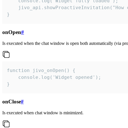
    console.log('Widget fully loaded');

    jivo_api.showProactiveInvitation("How c
}
onOpen
#
Is executed when the chat window is open both automatically (via proa
function jivo_onOpen() {

    console.log('Widget opened');

}
onClose
#
Is executed when chat window is minimized.