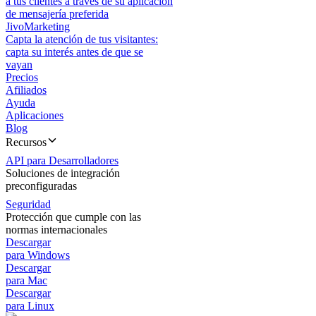
a tus clientes a través de su aplicación
de mensajería preferida
JivoMarketing
Capta la atención de tus visitantes:
capta su interés antes de que se
vayan
Precios
Afiliados
Ayuda
Aplicaciones
Blog
Recursos
API para Desarrolladores
Soluciones de integración
preconfiguradas
Seguridad
Protección que cumple con las
normas internacionales
Descargar
para Windows
Descargar
para Mac
Descargar
para Linux