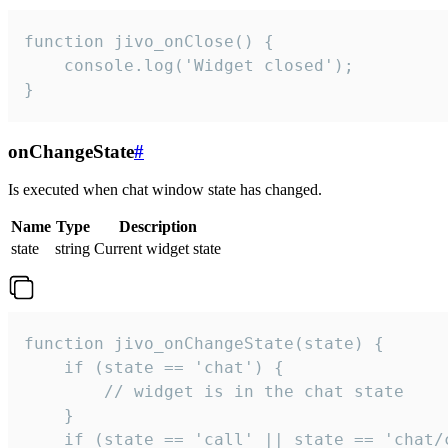
function jivo_onClose() {

    console.log('Widget closed');

}
onChangeState
#
Is executed when chat window state has changed.
Name
Type
Description
state
string
Current widget state
function jivo_onChangeState(state) {

    if (state == 'chat') {

        // widget is in the chat state

    }

    if (state == 'call' || state == 'chat/c