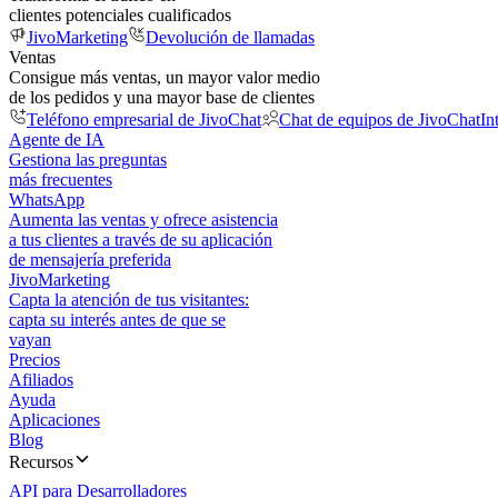
clientes potenciales cualificados
JivoMarketing
Devolución de llamadas
Ventas
Consigue más ventas, un mayor valor medio
de los pedidos y una mayor base de clientes
Teléfono empresarial de JivoChat
Chat de equipos de JivoChat
In
Agente de IA
Gestiona las preguntas
más frecuentes
WhatsApp
Aumenta las ventas y ofrece asistencia
a tus clientes a través de su aplicación
de mensajería preferida
JivoMarketing
Capta la atención de tus visitantes:
capta su interés antes de que se
vayan
Precios
Afiliados
Ayuda
Aplicaciones
Blog
Recursos
API para Desarrolladores