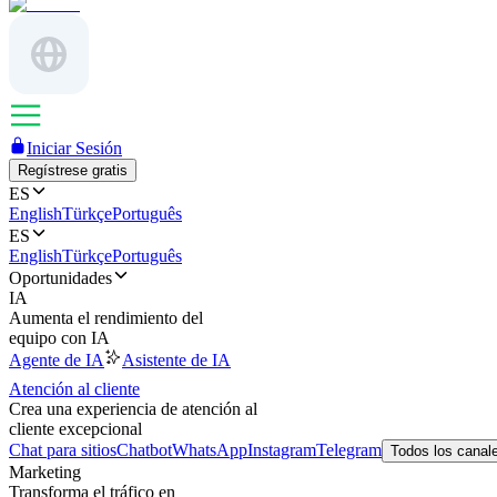
Iniciar Sesión
Regístrese gratis
ES
English
Türkçe
Português
ES
English
Türkçe
Português
Oportunidades
IA
Aumenta el rendimiento del
equipo con IA
Agente de IA
Asistente de IA
Atención al cliente
Crea una experiencia de atención al
cliente excepcional
Chat para sitios
Chatbot
WhatsApp
Instagram
Telegram
Todos los canal
Marketing
Transforma el tráfico en