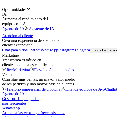
Oportunidades
IA
Aumenta el rendimiento del
equipo con IA
Agente de IA
Asistente de IA
Atención al cliente
Crea una experiencia de atención al
cliente excepcional
Chat para sitios
Chatbot
WhatsApp
Instagram
Telegram
Todos los canal
Marketing
Transforma el tráfico en
clientes potenciales cualificados
JivoMarketing
Devolución de llamadas
Ventas
Consigue más ventas, un mayor valor medio
de los pedidos y una mayor base de clientes
Teléfono empresarial de JivoChat
Chat de equipos de JivoChat
In
Agente de IA
Gestiona las preguntas
más frecuentes
WhatsApp
Aumenta las ventas y ofrece asistencia