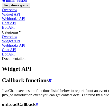
Iniciar Sesión
Regístrese gratis
Overview
Widget API
Webhooks API
Chat API
Bot API
Categorías
Overview
Widget API
Webhooks API
Chat API
Bot API
Documentation
Widget API
Callback functions
#
JivoChat executes the functions listed below to report about an event 
jivo_onIntroduction event you can get contact details entered by a clie
onLoadCallback
#