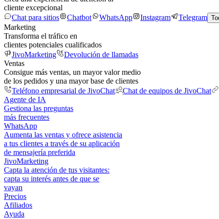
cliente excepcional
Chat para sitios
Chatbot
WhatsApp
Instagram
Telegram
To
Marketing
Transforma el tráfico en
clientes potenciales cualificados
JivoMarketing
Devolución de llamadas
Ventas
Consigue más ventas, un mayor valor medio
de los pedidos y una mayor base de clientes
Teléfono empresarial de JivoChat
Chat de equipos de JivoChat
Agente de IA
Gestiona las preguntas
más frecuentes
WhatsApp
Aumenta las ventas y ofrece asistencia
a tus clientes a través de su aplicación
de mensajería preferida
JivoMarketing
Capta la atención de tus visitantes:
capta su interés antes de que se
vayan
Precios
Afiliados
Ayuda