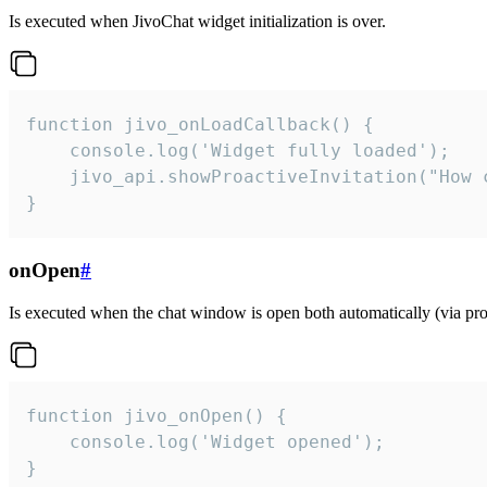
Is executed when JivoChat widget initialization is over.
function jivo_onLoadCallback() {

    console.log('Widget fully loaded');

    jivo_api.showProactiveInvitation("How c
}
onOpen
#
Is executed when the chat window is open both automatically (via proa
function jivo_onOpen() {

    console.log('Widget opened');

}