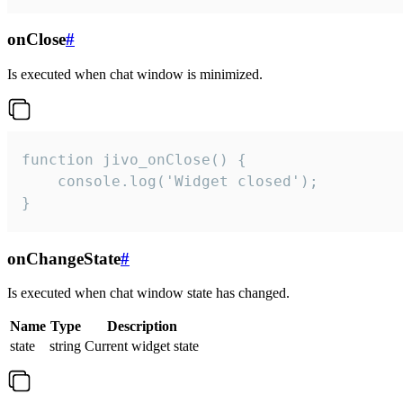
onClose
#
Is executed when chat window is minimized.
function jivo_onClose() {

    console.log('Widget closed');

}
onChangeState
#
Is executed when chat window state has changed.
Name
Type
Description
state
string
Current widget state