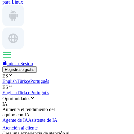
para Linux
Iniciar Sesión
Regístrese gratis
ES
English
Türkçe
Português
ES
English
Türkçe
Português
Oportunidades
IA
Aumenta el rendimiento del
equipo con IA
Agente de IA
Asistente de IA
Atención al cliente
Crea una experiencia de atención al