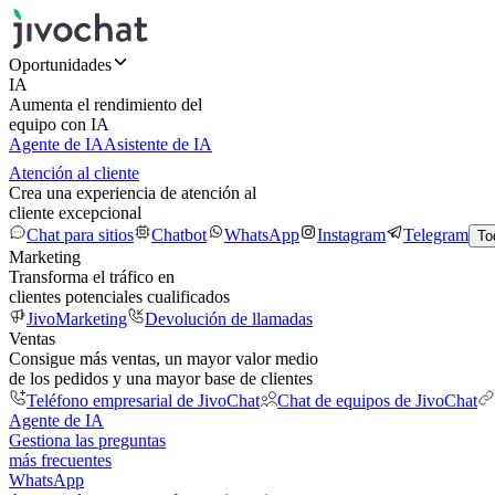
Oportunidades
IA
Aumenta el rendimiento del
equipo con IA
Agente de IA
Asistente de IA
Atención al cliente
Crea una experiencia de atención al
cliente excepcional
Chat para sitios
Chatbot
WhatsApp
Instagram
Telegram
To
Marketing
Transforma el tráfico en
clientes potenciales cualificados
JivoMarketing
Devolución de llamadas
Ventas
Consigue más ventas, un mayor valor medio
de los pedidos y una mayor base de clientes
Teléfono empresarial de JivoChat
Chat de equipos de JivoChat
Agente de IA
Gestiona las preguntas
más frecuentes
WhatsApp