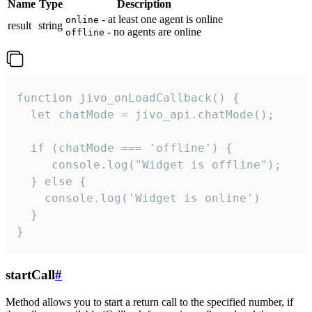
Name
Type
Description
- at least one agent is online
online
result
string
- no agents are online
offline
function jivo_onLoadCallback() {

  let chatMode = jivo_api.chatMode();

  if (chatMode === 'offline') {

     console.log("Widget is offline");

  } else {

    console.log('Widget is online')

  }

}
startCall
#
Method allows you to start a return call to the specified number, if