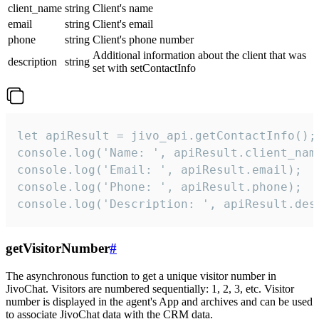
client_name
string
Client's name
email
string
Client's email
phone
string
Client's phone number
Additional information about the client that was
description
string
set with setContactInfo
let apiResult = jivo_api.getContactInfo();

console.log('Name: ', apiResult.client_name
console.log('Email: ', apiResult.email);

console.log('Phone: ', apiResult.phone);

console.log('Description: ', apiResult.des
getVisitorNumber
#
The asynchronous function to get a unique visitor number in
JivoChat. Visitors are numbered sequentially: 1, 2, 3, etc. Visitor
number is displayed in the agent's App and archives and can be used
to associate JivoChat data with the CRM data.