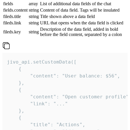
fields
array
List of additional data fields of the chat
fields.content
string
Content of data field. Tags will be insulated
fileds.title
string
Title shown above a data field
fileds.link
string
URL that opens when the data field is clicked
Description of the data field, added in bold
fileds.key
string
before the field content, separated by a colon
jivo_api.setCustomData([

    {

        "content": "User balance: $56",

    },

    {

        "content": "Open customer profile",
        "link": "..."

    },

    {

        "title": "Actions",
