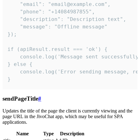
    "email": "email@example.com",

    "phone": "+14084987855",

    "description": "Description text",

    "message": "Offline message"

});

if (apiResult.result === 'ok') {

    console.log('Message sent successfully'
} else {

    console.log('Error sending message, rea
}
sendPageTitle
#
Updates the title of the page the client is currently viewing and the
page URL in the JivoChat app, which may be useful for SPA
applications.
Name
Type
Description