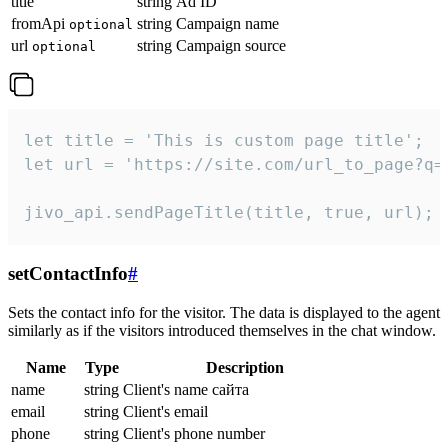
title
string
Ad ID
fromApi
string
Campaign name
optional
url
string
Campaign source
optional
let title = 'This is custom page title';

let url = 'https://site.com/url_to_page?q=p
jivo_api.sendPageTitle(title, true, url);
setContactInfo
#
Sets the contact info for the visitor. The data is displayed to the agent
similarly as if the visitors introduced themselves in the chat window.
Name
Type
Description
name
string
Client's name сайта
email
string
Client's email
phone
string
Client's phone number