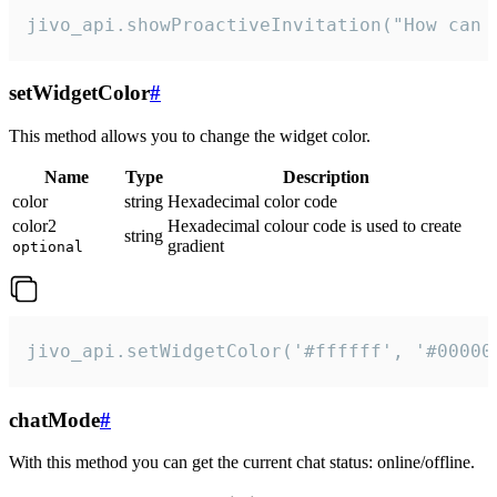
jivo_api.showProactiveInvitation("How can 
setWidgetColor
#
This method allows you to change the widget color.
Name
Type
Description
color
string
Hexadecimal color code
color2
Hexadecimal colour code is used to create
string
gradient
optional
jivo_api.setWidgetColor('#ffffff', '#00000
chatMode
#
With this method you can get the current chat status: online/offline.