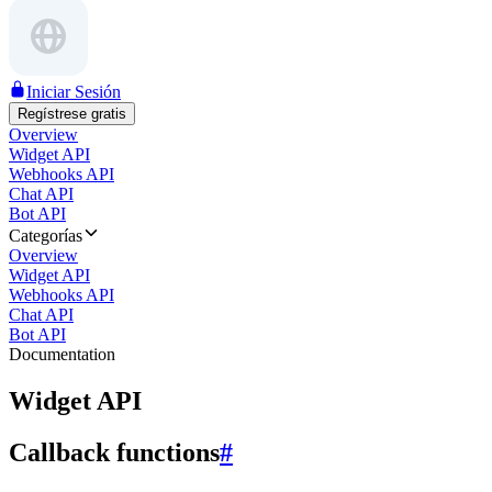
Iniciar Sesión
Regístrese gratis
Overview
Widget API
Webhooks API
Chat API
Bot API
Categorías
Overview
Widget API
Webhooks API
Chat API
Bot API
Documentation
Widget API
Callback functions
#