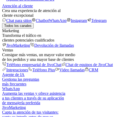
Atención al cliente
Crea una experiencia de atención al
cliente excepcional
Chat para sitios
Chatbot
WhatsApp
Instagram
Telegram
Todos los canales
Marketing
Transforma el tráfico en
clientes potenciales cualificados
JivoMarketing
Devolución de llamadas
Ventas
Consigue más ventas, un mayor valor medio
de los pedidos y una mayor base de clientes
Teléfono empresarial de JivoChat
Chat de equipos de JivoChat
Integraciones
Teléfono Plus
Video llamadas
CRM
Agente de IA
Gestiona las preguntas
más frecuentes
WhatsApp
Aumenta las ventas y ofrece asistencia
a tus clientes a través de su aplicación
de mensajería preferida
JivoMarketing
Capta la atención de tus visitantes:
capta su interés antes de que se