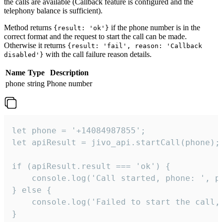
the calls are available (Callback feature is configured and the
telephony balance is sufficient).
Method returns
if the phone number is in the
{result: 'ok'}
correct format and the request to start the call can be made.
Otherwise it returns
{result: 'fail', reason: 'Callback
with the call failure reason details.
disabled'}
Name
Type
Description
phone
string
Phone number
let phone = '+14084987855';

let apiResult = jivo_api.startCall(phone);

if (apiResult.result === 'ok') {

    console.log('Call started, phone: ', ph
} else {

    console.log('Failed to start the call,
}