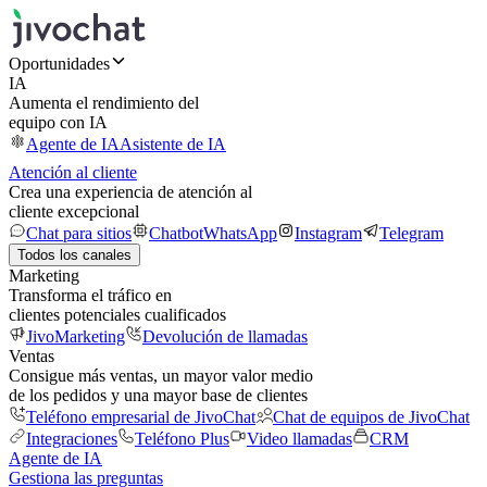
Oportunidades
IA
Aumenta el rendimiento del
equipo con IA
Agente de IA
Asistente de IA
Atención al cliente
Crea una experiencia de atención al
cliente excepcional
Chat para sitios
Chatbot
WhatsApp
Instagram
Telegram
Todos los canales
Marketing
Transforma el tráfico en
clientes potenciales cualificados
JivoMarketing
Devolución de llamadas
Ventas
Consigue más ventas, un mayor valor medio
de los pedidos y una mayor base de clientes
Teléfono empresarial de JivoChat
Chat de equipos de JivoChat
Integraciones
Teléfono Plus
Video llamadas
CRM
Agente de IA
Gestiona las preguntas