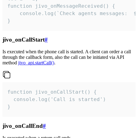
function jivo_onMessageReceived() {

	console.log(`Check agents messages:  ${i++}`)

}
jivo_onCallStart
#
Is executed when the phone call is started. A client can order a call
through the callback form, also the call can be initiated via API
method
jivo_api.startCall()
.
function jivo_onCallStart() {

  console.log('Call is started')

}
jivo_onCallEnd
#
Is executed when a return call ends.