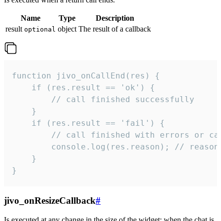
Name
Type
Description
result
object
The result of a callback
optional
function jivo_onCallEnd(res) {

    if (res.result == 'ok') {

        // call finished successfully

    }

    if (res.result == 'fail') {

        // call finished with errors or can
        console.log(res.reason); // reason 
    }

}
jivo_onResizeCallback
#
Is executed at any change in the size of the widget: when the chat is