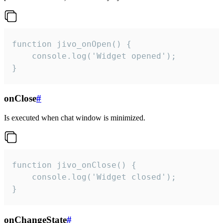
function jivo_onOpen() {

    console.log('Widget opened');

}
onClose
#
Is executed when chat window is minimized.
function jivo_onClose() {

    console.log('Widget closed');

}
onChangeState
#