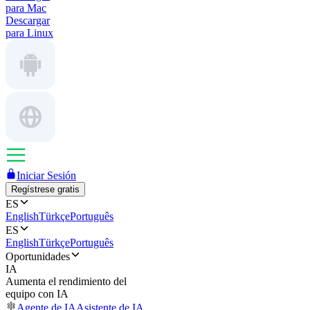
para Mac
Descargar
para Linux
Iniciar Sesión
Regístrese gratis
ES
English
Türkçe
Português
ES
English
Türkçe
Português
Oportunidades
IA
Aumenta el rendimiento del
equipo con IA
Agente de IA
Asistente de IA