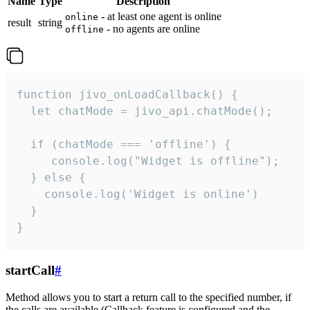
Name
Type
Description
- at least one agent is online
online
result
string
- no agents are online
offline
function jivo_onLoadCallback() {

  let chatMode = jivo_api.chatMode();

  if (chatMode === 'offline') {

     console.log("Widget is offline");

  } else {

    console.log('Widget is online')

  }

}
startCall
#
Method allows you to start a return call to the specified number, if
the calls are available (Callback feature is configured and the