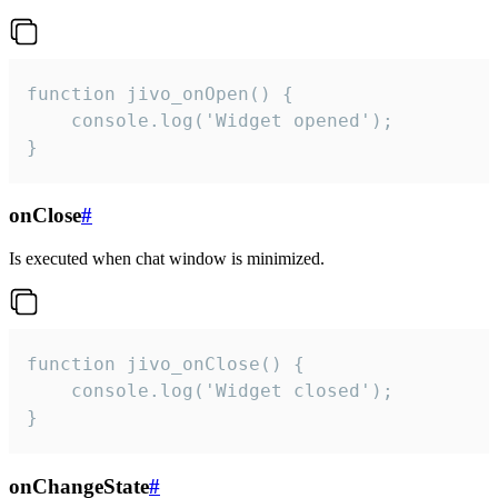
function jivo_onOpen() {

    console.log('Widget opened');

}
onClose
#
Is executed when chat window is minimized.
function jivo_onClose() {

    console.log('Widget closed');

}
onChangeState
#