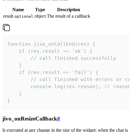
Name
Type
Description
result
object
The result of a callback
optional
function jivo_onCallEnd(res) {

    if (res.result == 'ok') {

        // call finished successfully

    }

    if (res.result == 'fail') {

        // call finished with errors or can
        console.log(res.reason); // reason 
    }

}
jivo_onResizeCallback
#
Is executed at any change in the size of the widget: when the chat is