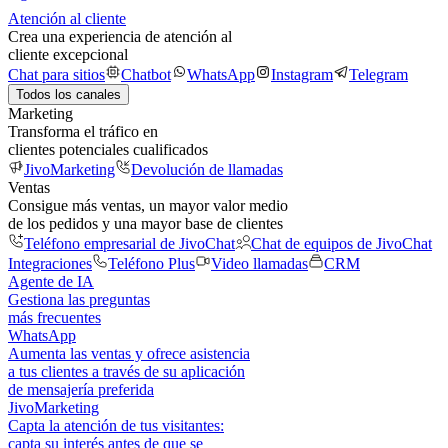
Atención al cliente
Crea una experiencia de atención al
cliente excepcional
Chat para sitios
Chatbot
WhatsApp
Instagram
Telegram
Todos los canales
Marketing
Transforma el tráfico en
clientes potenciales cualificados
JivoMarketing
Devolución de llamadas
Ventas
Consigue más ventas, un mayor valor medio
de los pedidos y una mayor base de clientes
Teléfono empresarial de JivoChat
Chat de equipos de JivoChat
Integraciones
Teléfono Plus
Video llamadas
CRM
Agente de IA
Gestiona las preguntas
más frecuentes
WhatsApp
Aumenta las ventas y ofrece asistencia
a tus clientes a través de su aplicación
de mensajería preferida
JivoMarketing
Capta la atención de tus visitantes:
capta su interés antes de que se