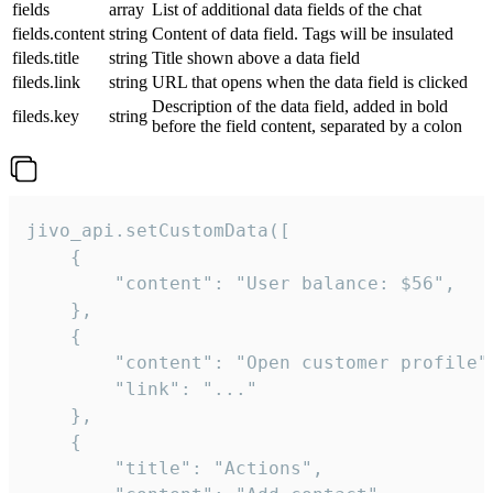
fields
array
List of additional data fields of the chat
fields.content
string
Content of data field. Tags will be insulated
fileds.title
string
Title shown above a data field
fileds.link
string
URL that opens when the data field is clicked
Description of the data field, added in bold
fileds.key
string
before the field content, separated by a colon
jivo_api.setCustomData([

    {

        "content": "User balance: $56",

    },

    {

        "content": "Open customer profile",
        "link": "..."

    },

    {

        "title": "Actions",
