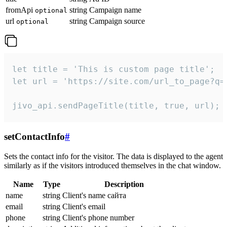
fromApi
string
Campaign name
optional
url
string
Campaign source
optional
let title = 'This is custom page title';

let url = 'https://site.com/url_to_page?q=p
jivo_api.sendPageTitle(title, true, url);
setContactInfo
#
Sets the contact info for the visitor. The data is displayed to the agent
similarly as if the visitors introduced themselves in the chat window.
Name
Type
Description
name
string
Client's name сайта
email
string
Client's email
phone
string
Client's phone number