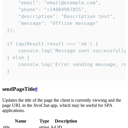
    "email": "email@example.com",

    "phone": "+14084987855",

    "description": "Description text",

    "message": "Offline message"

});

if (apiResult.result === 'ok') {

    console.log('Message sent successfully'
} else {

    console.log('Error sending message, rea
}
sendPageTitle
#
Updates the title of the page the client is currently viewing and the
page URL in the JivoChat app, which may be useful for SPA
applications.
Name
Type
Description
title
string
Ad ID