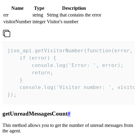
Name
Type
Description
err
string
String that contains the error
visitorNumber
integer
Visitor's number
jivo_api.getVisitorNumber(function(error, v
    if (error) {

        console.log('Error: ', error);

        return;

    }  

    console.log('Visitor number: ', visitor
});
getUnreadMessagesCount
#
This method allows you to get the number of unread messages from
the agent.