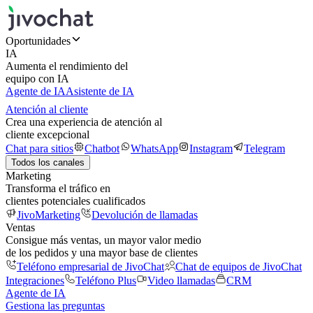
Oportunidades
IA
Aumenta el rendimiento del
equipo con IA
Agente de IA
Asistente de IA
Atención al cliente
Crea una experiencia de atención al
cliente excepcional
Chat para sitios
Chatbot
WhatsApp
Instagram
Telegram
Todos los canales
Marketing
Transforma el tráfico en
clientes potenciales cualificados
JivoMarketing
Devolución de llamadas
Ventas
Consigue más ventas, un mayor valor medio
de los pedidos y una mayor base de clientes
Teléfono empresarial de JivoChat
Chat de equipos de JivoChat
Integraciones
Teléfono Plus
Video llamadas
CRM
Agente de IA
Gestiona las preguntas