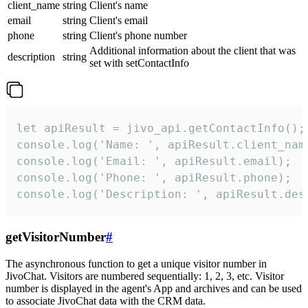
client_name
string
Client's name
email
string
Client's email
phone
string
Client's phone number
Additional information about the client that was
description
string
set with setContactInfo
let apiResult = jivo_api.getContactInfo();

console.log('Name: ', apiResult.client_name
console.log('Email: ', apiResult.email);

console.log('Phone: ', apiResult.phone);

console.log('Description: ', apiResult.des
getVisitorNumber
#
The asynchronous function to get a unique visitor number in
JivoChat. Visitors are numbered sequentially: 1, 2, 3, etc. Visitor
number is displayed in the agent's App and archives and can be used
to associate JivoChat data with the CRM data.