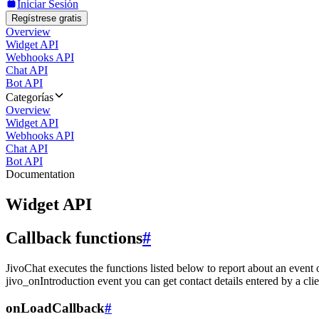
Iniciar Sesión
Regístrese gratis
Overview
Widget API
Webhooks API
Chat API
Bot API
Categorías
Overview
Widget API
Webhooks API
Chat API
Bot API
Documentation
Widget API
Callback functions
#
JivoChat executes the functions listed below to report about an event 
jivo_onIntroduction event you can get contact details entered by a clie
onLoadCallback
#