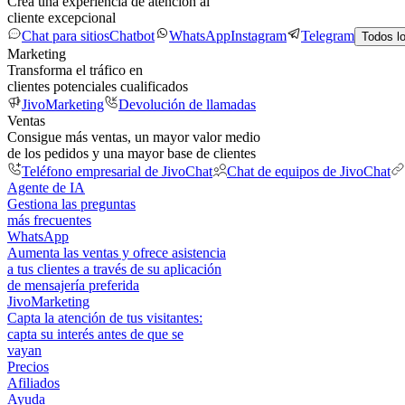
Crea una experiencia de atención al
cliente excepcional
Chat para sitios
Chatbot
WhatsApp
Instagram
Telegram
Todos l
Marketing
Transforma el tráfico en
clientes potenciales cualificados
JivoMarketing
Devolución de llamadas
Ventas
Consigue más ventas, un mayor valor medio
de los pedidos y una mayor base de clientes
Teléfono empresarial de JivoChat
Chat de equipos de JivoChat
Agente de IA
Gestiona las preguntas
más frecuentes
WhatsApp
Aumenta las ventas y ofrece asistencia
a tus clientes a través de su aplicación
de mensajería preferida
JivoMarketing
Capta la atención de tus visitantes:
capta su interés antes de que se
vayan
Precios
Afiliados
Ayuda