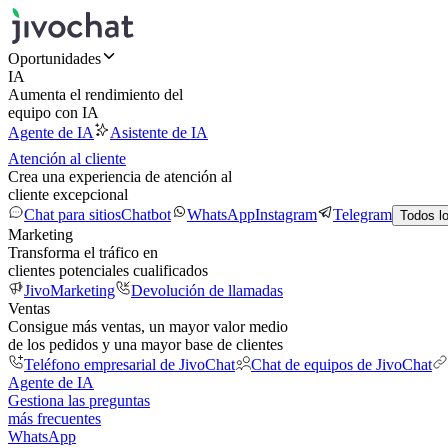
Oportunidades
IA
Aumenta el rendimiento del
equipo con IA
Agente de IA
Asistente de IA
Atención al cliente
Crea una experiencia de atención al
cliente excepcional
Chat para sitios
Chatbot
WhatsApp
Instagram
Telegram
Todos l
Marketing
Transforma el tráfico en
clientes potenciales cualificados
JivoMarketing
Devolución de llamadas
Ventas
Consigue más ventas, un mayor valor medio
de los pedidos y una mayor base de clientes
Teléfono empresarial de JivoChat
Chat de equipos de JivoChat
Agente de IA
Gestiona las preguntas
más frecuentes
WhatsApp