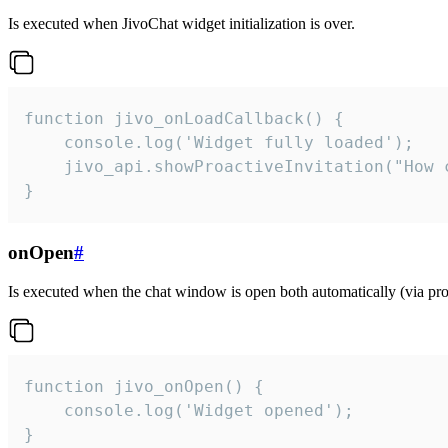
Is executed when JivoChat widget initialization is over.
function jivo_onLoadCallback() {

    console.log('Widget fully loaded');

    jivo_api.showProactiveInvitation("How c
}
onOpen
#
Is executed when the chat window is open both automatically (via proa
function jivo_onOpen() {

    console.log('Widget opened');

}