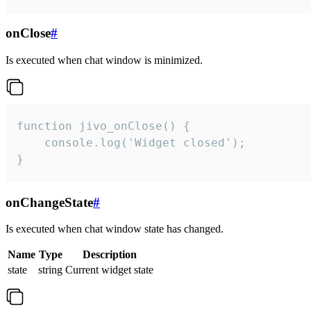
onClose
#
Is executed when chat window is minimized.
function jivo_onClose() {

    console.log('Widget closed');

}
onChangeState
#
Is executed when chat window state has changed.
Name
Type
Description
state
string
Current widget state