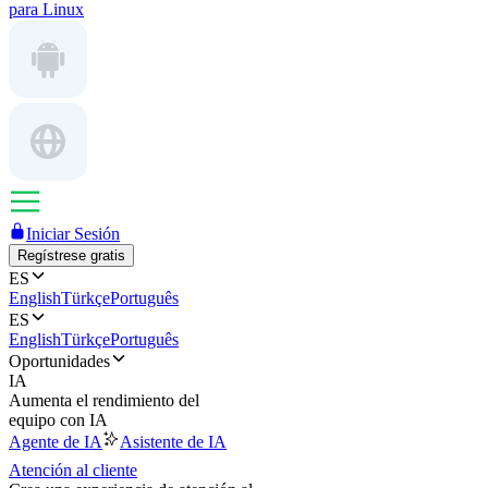
para Linux
Iniciar Sesión
Regístrese gratis
ES
English
Türkçe
Português
ES
English
Türkçe
Português
Oportunidades
IA
Aumenta el rendimiento del
equipo con IA
Agente de IA
Asistente de IA
Atención al cliente