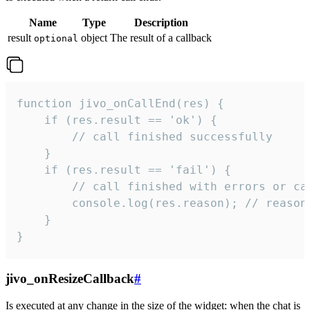
Name
Type
Description
result
object
The result of a callback
optional
function jivo_onCallEnd(res) {

    if (res.result == 'ok') {

        // call finished successfully

    }

    if (res.result == 'fail') {

        // call finished with errors or can
        console.log(res.reason); // reason 
    }

}
jivo_onResizeCallback
#
Is executed at any change in the size of the widget: when the chat is