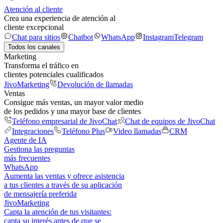
Atención al cliente
Crea una experiencia de atención al
cliente excepcional
Chat para sitios
Chatbot
WhatsApp
Instagram
Telegram
Todos los canales
Marketing
Transforma el tráfico en
clientes potenciales cualificados
JivoMarketing
Devolución de llamadas
Ventas
Consigue más ventas, un mayor valor medio
de los pedidos y una mayor base de clientes
Teléfono empresarial de JivoChat
Chat de equipos de JivoChat
Integraciones
Teléfono Plus
Video llamadas
CRM
Agente de IA
Gestiona las preguntas
más frecuentes
WhatsApp
Aumenta las ventas y ofrece asistencia
a tus clientes a través de su aplicación
de mensajería preferida
JivoMarketing
Capta la atención de tus visitantes:
capta su interés antes de que se