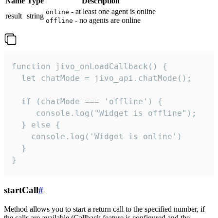
Name
Type
Description
- at least one agent is online
online
result
string
- no agents are online
offline
function jivo_onLoadCallback() {

  let chatMode = jivo_api.chatMode();

  if (chatMode === 'offline') {

     console.log("Widget is offline");

  } else {

    console.log('Widget is online')

  }

}
startCall
#
Method allows you to start a return call to the specified number, if
the calls are available (Callback feature is configured and the