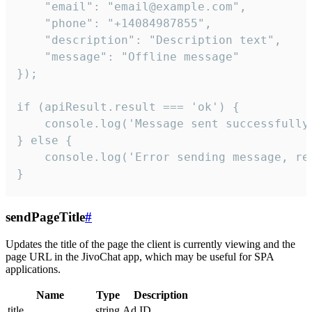
    "email": "email@example.com",

    "phone": "+14084987855",

    "description": "Description text",

    "message": "Offline message"

});

if (apiResult.result === 'ok') {

    console.log('Message sent successfully'
} else {

    console.log('Error sending message, rea
}
sendPageTitle
#
Updates the title of the page the client is currently viewing and the
page URL in the JivoChat app, which may be useful for SPA
applications.
Name
Type
Description
title
string
Ad ID