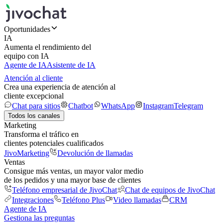
Oportunidades
IA
Aumenta el rendimiento del
equipo con IA
Agente de IA
Asistente de IA
Atención al cliente
Crea una experiencia de atención al
cliente excepcional
Chat para sitios
Chatbot
WhatsApp
Instagram
Telegram
Todos los canales
Marketing
Transforma el tráfico en
clientes potenciales cualificados
JivoMarketing
Devolución de llamadas
Ventas
Consigue más ventas, un mayor valor medio
de los pedidos y una mayor base de clientes
Teléfono empresarial de JivoChat
Chat de equipos de JivoChat
Integraciones
Teléfono Plus
Video llamadas
CRM
Agente de IA
Gestiona las preguntas