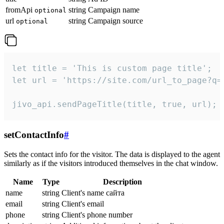
fromApi
string
Campaign name
optional
url
string
Campaign source
optional
let title = 'This is custom page title';

let url = 'https://site.com/url_to_page?q=p
jivo_api.sendPageTitle(title, true, url);
setContactInfo
#
Sets the contact info for the visitor. The data is displayed to the agent
similarly as if the visitors introduced themselves in the chat window.
Name
Type
Description
name
string
Client's name сайта
email
string
Client's email
phone
string
Client's phone number