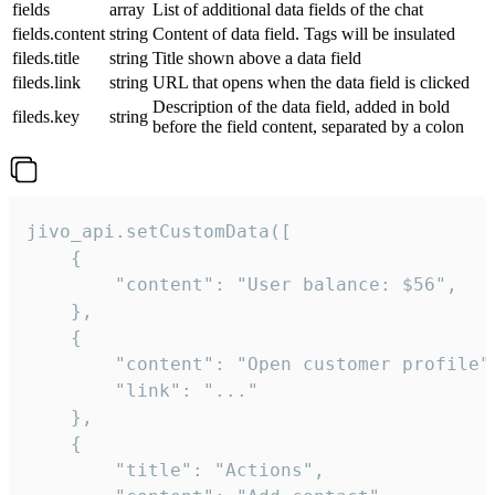
fields
array
List of additional data fields of the chat
fields.content
string
Content of data field. Tags will be insulated
fileds.title
string
Title shown above a data field
fileds.link
string
URL that opens when the data field is clicked
Description of the data field, added in bold
fileds.key
string
before the field content, separated by a colon
jivo_api.setCustomData([

    {

        "content": "User balance: $56",

    },

    {

        "content": "Open customer profile",
        "link": "..."

    },

    {

        "title": "Actions",
