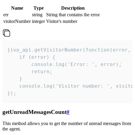
Name
Type
Description
err
string
String that contains the error
visitorNumber
integer
Visitor's number
jivo_api.getVisitorNumber(function(error, v
    if (error) {

        console.log('Error: ', error);

        return;

    }  

    console.log('Visitor number: ', visitor
});
getUnreadMessagesCount
#
This method allows you to get the number of unread messages from
the agent.