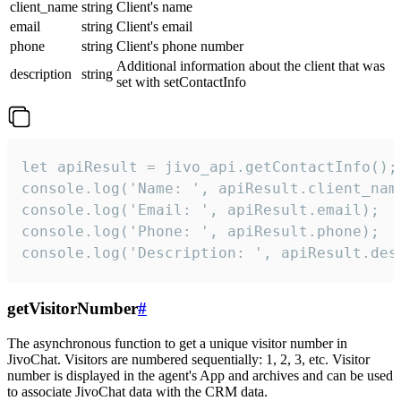
client_name
string
Client's name
email
string
Client's email
phone
string
Client's phone number
Additional information about the client that was
description
string
set with setContactInfo
let apiResult = jivo_api.getContactInfo();

console.log('Name: ', apiResult.client_name
console.log('Email: ', apiResult.email);

console.log('Phone: ', apiResult.phone);

console.log('Description: ', apiResult.des
getVisitorNumber
#
The asynchronous function to get a unique visitor number in
JivoChat. Visitors are numbered sequentially: 1, 2, 3, etc. Visitor
number is displayed in the agent's App and archives and can be used
to associate JivoChat data with the CRM data.