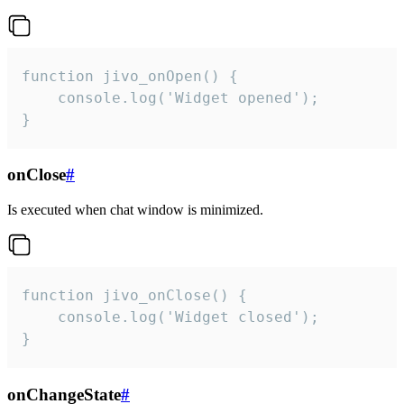
function jivo_onOpen() {

    console.log('Widget opened');

}
onClose
#
Is executed when chat window is minimized.
function jivo_onClose() {

    console.log('Widget closed');

}
onChangeState
#