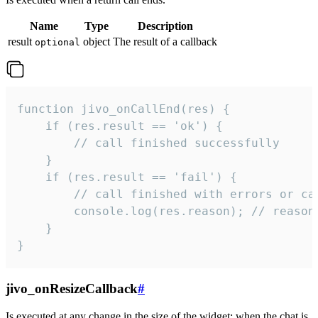
Name
Type
Description
result
object
The result of a callback
optional
function jivo_onCallEnd(res) {

    if (res.result == 'ok') {

        // call finished successfully

    }

    if (res.result == 'fail') {

        // call finished with errors or can
        console.log(res.reason); // reason 
    }

}
jivo_onResizeCallback
#
Is executed at any change in the size of the widget: when the chat is