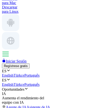
para Mac
Descargar
para Linux
Iniciar Sesión
Regístrese gratis
ES
English
Türkçe
Português
ES
English
Türkçe
Português
Oportunidades
IA
Aumenta el rendimiento del
equipo con IA
Agente de IA
Asistente de IA