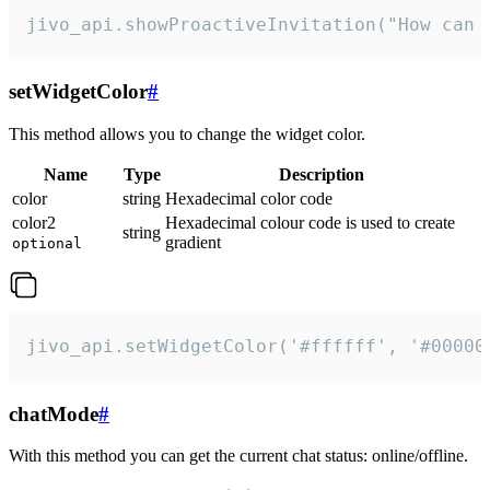
jivo_api.showProactiveInvitation("How can 
setWidgetColor
#
This method allows you to change the widget color.
Name
Type
Description
color
string
Hexadecimal color code
color2
Hexadecimal colour code is used to create
string
gradient
optional
jivo_api.setWidgetColor('#ffffff', '#00000
chatMode
#
With this method you can get the current chat status: online/offline.