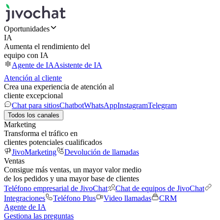
Oportunidades
IA
Aumenta el rendimiento del
equipo con IA
Agente de IA
Asistente de IA
Atención al cliente
Crea una experiencia de atención al
cliente excepcional
Chat para sitios
Chatbot
WhatsApp
Instagram
Telegram
Todos los canales
Marketing
Transforma el tráfico en
clientes potenciales cualificados
JivoMarketing
Devolución de llamadas
Ventas
Consigue más ventas, un mayor valor medio
de los pedidos y una mayor base de clientes
Teléfono empresarial de JivoChat
Chat de equipos de JivoChat
Integraciones
Teléfono Plus
Video llamadas
CRM
Agente de IA
Gestiona las preguntas