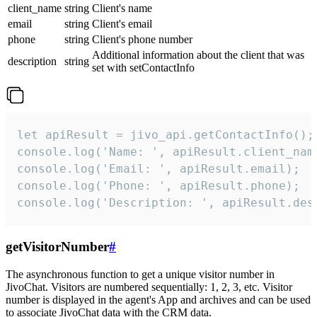
client_name
string
Client's name
email
string
Client's email
phone
string
Client's phone number
Additional information about the client that was
description
string
set with setContactInfo
let apiResult = jivo_api.getContactInfo();

console.log('Name: ', apiResult.client_name
console.log('Email: ', apiResult.email);

console.log('Phone: ', apiResult.phone);

console.log('Description: ', apiResult.des
getVisitorNumber
#
The asynchronous function to get a unique visitor number in
JivoChat. Visitors are numbered sequentially: 1, 2, 3, etc. Visitor
number is displayed in the agent's App and archives and can be used
to associate JivoChat data with the CRM data.