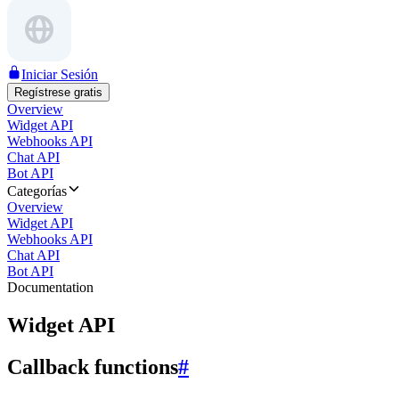
Iniciar Sesión
Regístrese gratis
Overview
Widget API
Webhooks API
Chat API
Bot API
Categorías
Overview
Widget API
Webhooks API
Chat API
Bot API
Documentation
Widget API
Callback functions
#