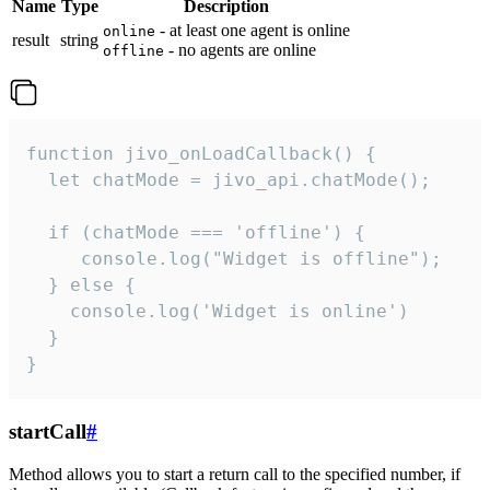
Name
Type
Description
- at least one agent is online
online
result
string
- no agents are online
offline
function jivo_onLoadCallback() {

  let chatMode = jivo_api.chatMode();

  if (chatMode === 'offline') {

     console.log("Widget is offline");

  } else {

    console.log('Widget is online')

  }

}
startCall
#
Method allows you to start a return call to the specified number, if