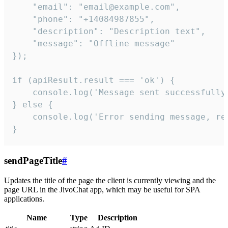
    "email": "email@example.com",

    "phone": "+14084987855",

    "description": "Description text",

    "message": "Offline message"

});

if (apiResult.result === 'ok') {

    console.log('Message sent successfully'
} else {

    console.log('Error sending message, rea
}
sendPageTitle
#
Updates the title of the page the client is currently viewing and the
page URL in the JivoChat app, which may be useful for SPA
applications.
Name
Type
Description