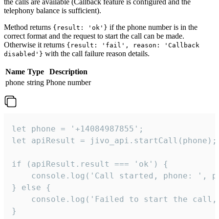
the calls are available (Callback feature is configured and the
telephony balance is sufficient).
Method returns
if the phone number is in the
{result: 'ok'}
correct format and the request to start the call can be made.
Otherwise it returns
{result: 'fail', reason: 'Callback
with the call failure reason details.
disabled'}
Name
Type
Description
phone
string
Phone number
let phone = '+14084987855';

let apiResult = jivo_api.startCall(phone);

if (apiResult.result === 'ok') {

    console.log('Call started, phone: ', ph
} else {

    console.log('Failed to start the call,
}