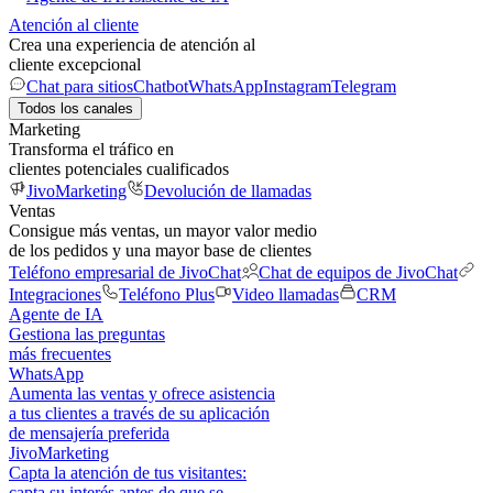
Atención al cliente
Crea una experiencia de atención al
cliente excepcional
Chat para sitios
Chatbot
WhatsApp
Instagram
Telegram
Todos los canales
Marketing
Transforma el tráfico en
clientes potenciales cualificados
JivoMarketing
Devolución de llamadas
Ventas
Consigue más ventas, un mayor valor medio
de los pedidos y una mayor base de clientes
Teléfono empresarial de JivoChat
Chat de equipos de JivoChat
Integraciones
Teléfono Plus
Video llamadas
CRM
Agente de IA
Gestiona las preguntas
más frecuentes
WhatsApp
Aumenta las ventas y ofrece asistencia
a tus clientes a través de su aplicación
de mensajería preferida
JivoMarketing
Capta la atención de tus visitantes:
capta su interés antes de que se