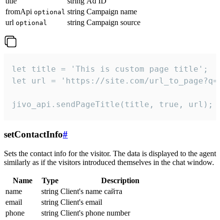
title
string
Ad ID
fromApi
string
Campaign name
optional
url
string
Campaign source
optional
let title = 'This is custom page title';

let url = 'https://site.com/url_to_page?q=p
jivo_api.sendPageTitle(title, true, url);
setContactInfo
#
Sets the contact info for the visitor. The data is displayed to the agent
similarly as if the visitors introduced themselves in the chat window.
Name
Type
Description
name
string
Client's name сайта
email
string
Client's email
phone
string
Client's phone number