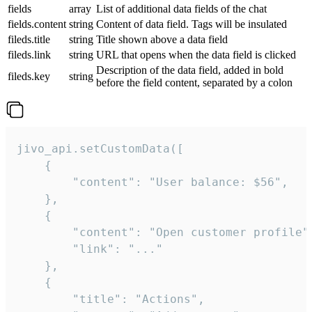
fields
array
List of additional data fields of the chat
fields.content
string
Content of data field. Tags will be insulated
fileds.title
string
Title shown above a data field
fileds.link
string
URL that opens when the data field is clicked
Description of the data field, added in bold
fileds.key
string
before the field content, separated by a colon
jivo_api.setCustomData([

    {

        "content": "User balance: $56",

    },

    {

        "content": "Open customer profile",
        "link": "..."

    },

    {

        "title": "Actions",
