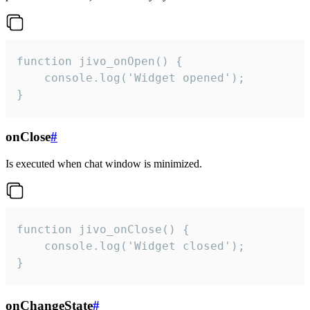
function jivo_onOpen() {

    console.log('Widget opened');

}
onClose
#
Is executed when chat window is minimized.
function jivo_onClose() {

    console.log('Widget closed');

}
onChangeState
#