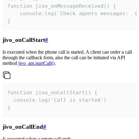
function jivo_onMessageReceived() {

	console.log(`Check agents messages:  ${i++}`)

}
jivo_onCallStart
#
Is executed when the phone call is started. A client can order a call
through the callback form, also the call can be initiated via API
method
jivo_api.startCall()
.
function jivo_onCallStart() {

  console.log('Call is started')

}
jivo_onCallEnd
#
Is executed when a return call ends.