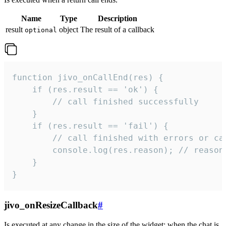
Name
Type
Description
result
object
The result of a callback
optional
function jivo_onCallEnd(res) {

    if (res.result == 'ok') {

        // call finished successfully

    }

    if (res.result == 'fail') {

        // call finished with errors or can
        console.log(res.reason); // reason 
    }

}
jivo_onResizeCallback
#
Is executed at any change in the size of the widget: when the chat is