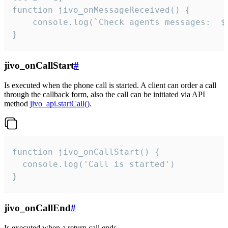
function jivo_onMessageReceived() {

	console.log(`Check agents messages:  ${i++}`)

}
jivo_onCallStart
#
Is executed when the phone call is started. A client can order a call
through the callback form, also the call can be initiated via API
method
jivo_api.startCall()
.
function jivo_onCallStart() {

  console.log('Call is started')

}
jivo_onCallEnd
#
Is executed when a return call ends.