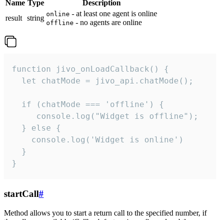
Name
Type
Description
- at least one agent is online
online
result
string
- no agents are online
offline
function jivo_onLoadCallback() {

  let chatMode = jivo_api.chatMode();

  if (chatMode === 'offline') {

     console.log("Widget is offline");

  } else {

    console.log('Widget is online')

  }

}
startCall
#
Method allows you to start a return call to the specified number, if