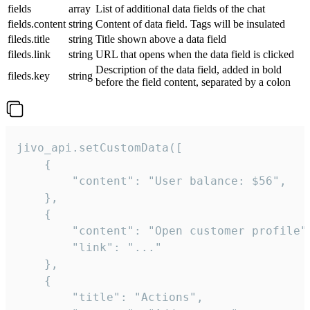
fields
array
List of additional data fields of the chat
fields.content
string
Content of data field. Tags will be insulated
fileds.title
string
Title shown above a data field
fileds.link
string
URL that opens when the data field is clicked
Description of the data field, added in bold
fileds.key
string
before the field content, separated by a colon
jivo_api.setCustomData([

    {

        "content": "User balance: $56",

    },

    {

        "content": "Open customer profile",
        "link": "..."

    },

    {

        "title": "Actions",
