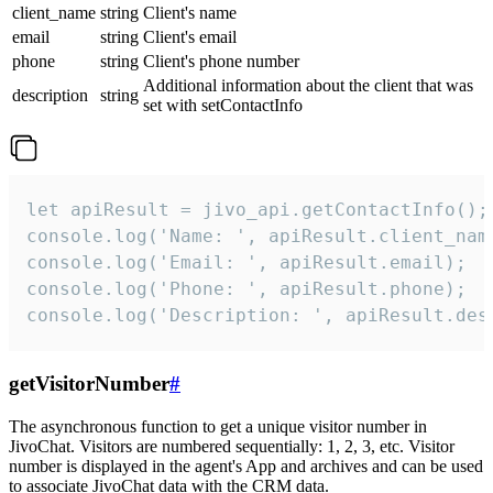
client_name
string
Client's name
email
string
Client's email
phone
string
Client's phone number
Additional information about the client that was
description
string
set with setContactInfo
let apiResult = jivo_api.getContactInfo();

console.log('Name: ', apiResult.client_name
console.log('Email: ', apiResult.email);

console.log('Phone: ', apiResult.phone);

console.log('Description: ', apiResult.des
getVisitorNumber
#
The asynchronous function to get a unique visitor number in
JivoChat. Visitors are numbered sequentially: 1, 2, 3, etc. Visitor
number is displayed in the agent's App and archives and can be used
to associate JivoChat data with the CRM data.