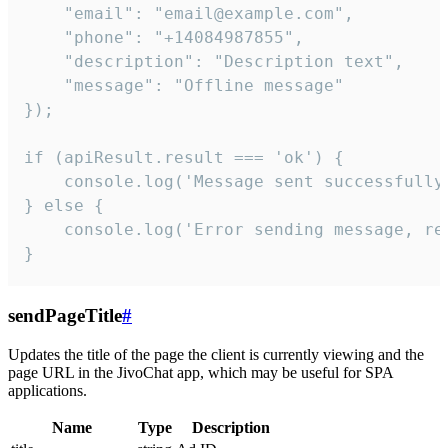
    "email": "email@example.com",

    "phone": "+14084987855",

    "description": "Description text",

    "message": "Offline message"

});

if (apiResult.result === 'ok') {

    console.log('Message sent successfully'
} else {

    console.log('Error sending message, rea
}
sendPageTitle
#
Updates the title of the page the client is currently viewing and the
page URL in the JivoChat app, which may be useful for SPA
applications.
Name
Type
Description