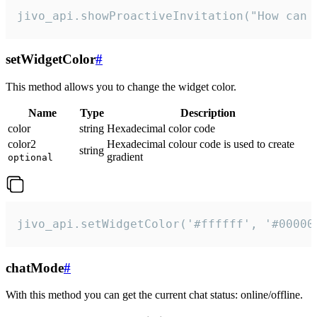
jivo_api.showProactiveInvitation("How can 
setWidgetColor
#
This method allows you to change the widget color.
Name
Type
Description
color
string
Hexadecimal color code
color2
Hexadecimal colour code is used to create
string
gradient
optional
jivo_api.setWidgetColor('#ffffff', '#00000
chatMode
#
With this method you can get the current chat status: online/offline.