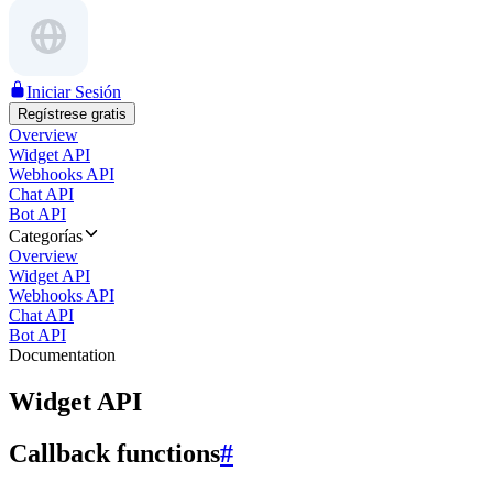
Iniciar Sesión
Regístrese gratis
Overview
Widget API
Webhooks API
Chat API
Bot API
Categorías
Overview
Widget API
Webhooks API
Chat API
Bot API
Documentation
Widget API
Callback functions
#