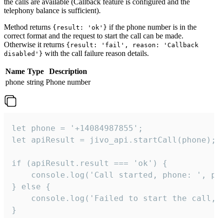
the calls are available (Callback feature is configured and the
telephony balance is sufficient).
Method returns
if the phone number is in the
{result: 'ok'}
correct format and the request to start the call can be made.
Otherwise it returns
{result: 'fail', reason: 'Callback
with the call failure reason details.
disabled'}
Name
Type
Description
phone
string
Phone number
let phone = '+14084987855';

let apiResult = jivo_api.startCall(phone);

if (apiResult.result === 'ok') {

    console.log('Call started, phone: ', ph
} else {

    console.log('Failed to start the call,
}