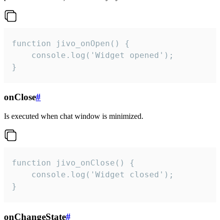
function jivo_onOpen() {

    console.log('Widget opened');

}
onClose
#
Is executed when chat window is minimized.
function jivo_onClose() {

    console.log('Widget closed');

}
onChangeState
#