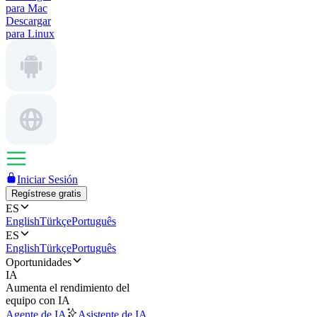
para Mac
Descargar
para Linux
Iniciar Sesión
Regístrese gratis
ES
English
Türkçe
Português
ES
English
Türkçe
Português
Oportunidades
IA
Aumenta el rendimiento del
equipo con IA
Agente de IA
Asistente de IA