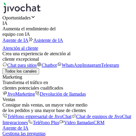
Oportunidades
IA
Aumenta el rendimiento del
equipo con IA
Agente de IA
Asistente de IA
Atención al cliente
Crea una experiencia de atención al
cliente excepcional
Chat para sitios
Chatbot
WhatsApp
Instagram
Telegram
Todos los canales
Marketing
Transforma el tráfico en
clientes potenciales cualificados
JivoMarketing
Devolución de llamadas
Ventas
Consigue más ventas, un mayor valor medio
de los pedidos y una mayor base de clientes
Teléfono empresarial de JivoChat
Chat de equipos de JivoChat
Integraciones
Teléfono Plus
Video llamadas
CRM
Agente de IA
Gestiona las preguntas