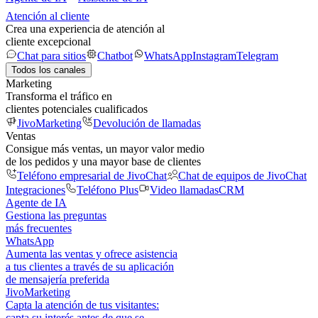
Atención al cliente
Crea una experiencia de atención al
cliente excepcional
Chat para sitios
Chatbot
WhatsApp
Instagram
Telegram
Todos los canales
Marketing
Transforma el tráfico en
clientes potenciales cualificados
JivoMarketing
Devolución de llamadas
Ventas
Consigue más ventas, un mayor valor medio
de los pedidos y una mayor base de clientes
Teléfono empresarial de JivoChat
Chat de equipos de JivoChat
Integraciones
Teléfono Plus
Video llamadas
CRM
Agente de IA
Gestiona las preguntas
más frecuentes
WhatsApp
Aumenta las ventas y ofrece asistencia
a tus clientes a través de su aplicación
de mensajería preferida
JivoMarketing
Capta la atención de tus visitantes:
capta su interés antes de que se