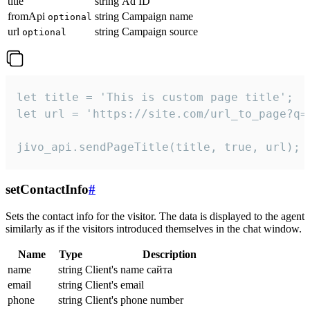
title
string
Ad ID
fromApi
string
Campaign name
optional
url
string
Campaign source
optional
let title = 'This is custom page title';

let url = 'https://site.com/url_to_page?q=p
jivo_api.sendPageTitle(title, true, url);
setContactInfo
#
Sets the contact info for the visitor. The data is displayed to the agent
similarly as if the visitors introduced themselves in the chat window.
Name
Type
Description
name
string
Client's name сайта
email
string
Client's email
phone
string
Client's phone number