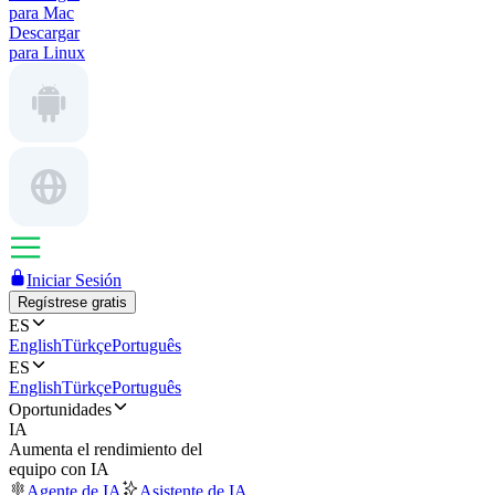
para Mac
Descargar
para Linux
Iniciar Sesión
Regístrese gratis
ES
English
Türkçe
Português
ES
English
Türkçe
Português
Oportunidades
IA
Aumenta el rendimiento del
equipo con IA
Agente de IA
Asistente de IA