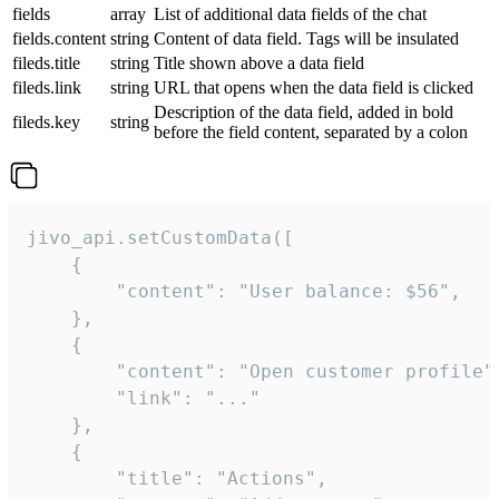
fields
array
List of additional data fields of the chat
fields.content
string
Content of data field. Tags will be insulated
fileds.title
string
Title shown above a data field
fileds.link
string
URL that opens when the data field is clicked
Description of the data field, added in bold
fileds.key
string
before the field content, separated by a colon
jivo_api.setCustomData([

    {

        "content": "User balance: $56",

    },

    {

        "content": "Open customer profile",
        "link": "..."

    },

    {

        "title": "Actions",
