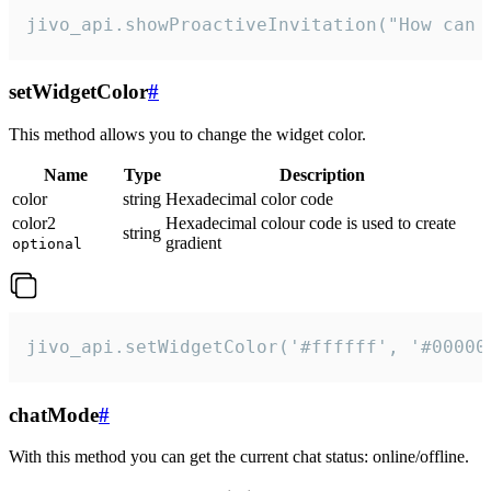
jivo_api.showProactiveInvitation("How can 
setWidgetColor
#
This method allows you to change the widget color.
Name
Type
Description
color
string
Hexadecimal color code
color2
Hexadecimal colour code is used to create
string
gradient
optional
jivo_api.setWidgetColor('#ffffff', '#00000
chatMode
#
With this method you can get the current chat status: online/offline.