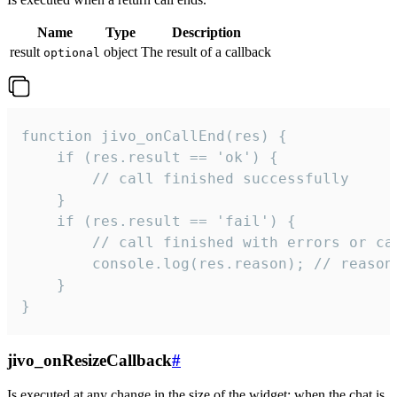
Name
Type
Description
result
object
The result of a callback
optional
function jivo_onCallEnd(res) {

    if (res.result == 'ok') {

        // call finished successfully

    }

    if (res.result == 'fail') {

        // call finished with errors or can
        console.log(res.reason); // reason 
    }

}
jivo_onResizeCallback
#
Is executed at any change in the size of the widget: when the chat is