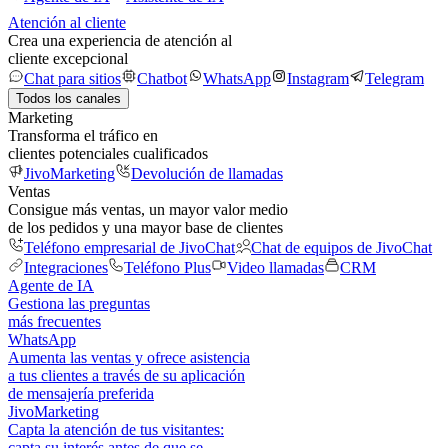
Atención al cliente
Crea una experiencia de atención al
cliente excepcional
Chat para sitios
Chatbot
WhatsApp
Instagram
Telegram
Todos los canales
Marketing
Transforma el tráfico en
clientes potenciales cualificados
JivoMarketing
Devolución de llamadas
Ventas
Consigue más ventas, un mayor valor medio
de los pedidos y una mayor base de clientes
Teléfono empresarial de JivoChat
Chat de equipos de JivoChat
Integraciones
Teléfono Plus
Video llamadas
CRM
Agente de IA
Gestiona las preguntas
más frecuentes
WhatsApp
Aumenta las ventas y ofrece asistencia
a tus clientes a través de su aplicación
de mensajería preferida
JivoMarketing
Capta la atención de tus visitantes:
capta su interés antes de que se