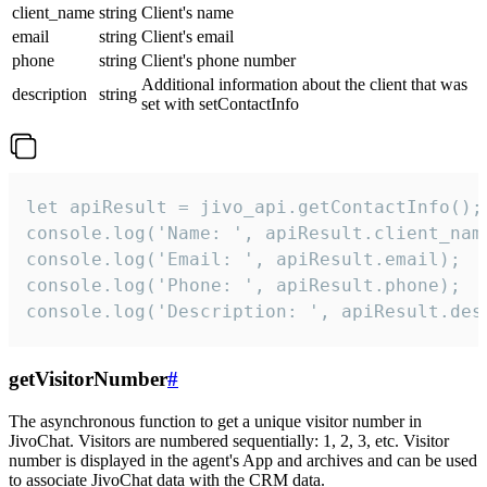
client_name
string
Client's name
email
string
Client's email
phone
string
Client's phone number
Additional information about the client that was
description
string
set with setContactInfo
let apiResult = jivo_api.getContactInfo();

console.log('Name: ', apiResult.client_name
console.log('Email: ', apiResult.email);

console.log('Phone: ', apiResult.phone);

console.log('Description: ', apiResult.des
getVisitorNumber
#
The asynchronous function to get a unique visitor number in
JivoChat. Visitors are numbered sequentially: 1, 2, 3, etc. Visitor
number is displayed in the agent's App and archives and can be used
to associate JivoChat data with the CRM data.