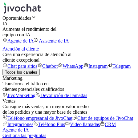
Oportunidades
IA
Aumenta el rendimiento del
equipo con IA
Agente de IA
Asistente de IA
Atención al cliente
Crea una experiencia de atención al
cliente excepcional
Chat para sitios
Chatbot
WhatsApp
Instagram
Telegram
Todos los canales
Marketing
Transforma el tráfico en
clientes potenciales cualificados
JivoMarketing
Devolución de llamadas
Ventas
Consigue más ventas, un mayor valor medio
de los pedidos y una mayor base de clientes
Teléfono empresarial de JivoChat
Chat de equipos de JivoChat
Integraciones
Teléfono Plus
Video llamadas
CRM
Agente de IA
Gestiona las preguntas