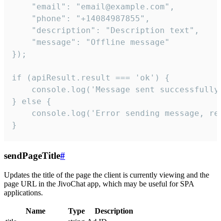
    "email": "email@example.com",

    "phone": "+14084987855",

    "description": "Description text",

    "message": "Offline message"

});

if (apiResult.result === 'ok') {

    console.log('Message sent successfully'
} else {

    console.log('Error sending message, rea
}
sendPageTitle
#
Updates the title of the page the client is currently viewing and the
page URL in the JivoChat app, which may be useful for SPA
applications.
Name
Type
Description