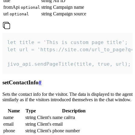
title
string
Ad ID
fromApi
string
Campaign name
optional
url
string
Campaign source
optional
let title = 'This is custom page title';

let url = 'https://site.com/url_to_page?q=p
jivo_api.sendPageTitle(title, true, url);
setContactInfo
#
Sets the contact info for the visitor. The data is displayed to the agent
similarly as if the visitors introduced themselves in the chat window.
Name
Type
Description
name
string
Client's name сайта
email
string
Client's email
phone
string
Client's phone number