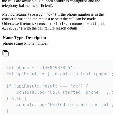
the calls are available (Callback feature is configured and the
telephony balance is sufficient).
Method returns
if the phone number is in the
{result: 'ok'}
correct format and the request to start the call can be made.
Otherwise it returns
{result: 'fail', reason: 'Callback
with the call failure reason details.
disabled'}
Name
Type
Description
phone
string
Phone number
let phone = '+14084987855';

let apiResult = jivo_api.startCall(phone);

if (apiResult.result === 'ok') {

    console.log('Call started, phone: ', ph
} else {

    console.log('Failed to start the call,
}