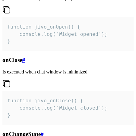
function jivo_onOpen() {

    console.log('Widget opened');

}
onClose
#
Is executed when chat window is minimized.
function jivo_onClose() {

    console.log('Widget closed');

}
onChangeState
#