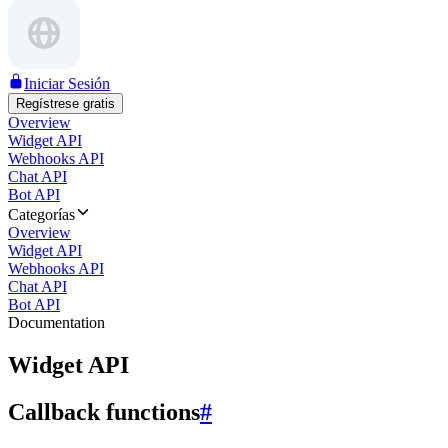
Iniciar Sesión
Regístrese gratis
Overview
Widget API
Webhooks API
Chat API
Bot API
Categorías
Overview
Widget API
Webhooks API
Chat API
Bot API
Documentation
Widget API
Callback functions
#