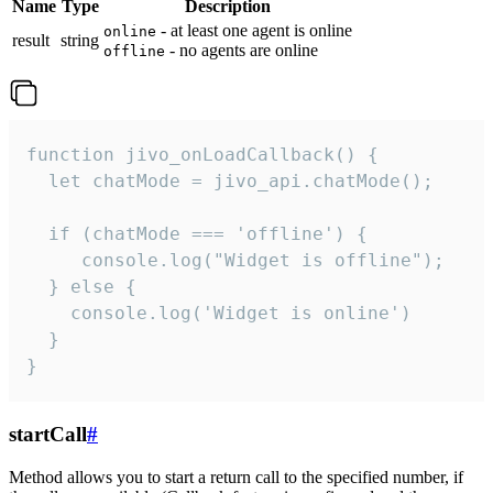
Name
Type
Description
- at least one agent is online
online
result
string
- no agents are online
offline
function jivo_onLoadCallback() {

  let chatMode = jivo_api.chatMode();

  if (chatMode === 'offline') {

     console.log("Widget is offline");

  } else {

    console.log('Widget is online')

  }

}
startCall
#
Method allows you to start a return call to the specified number, if