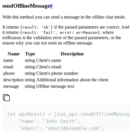
sendOfflineMessage
#
With this method you can send a message in the offline chat mode.
It returns
if the passed parameters are correct. And
{result: 'ok'}
it returns
, where
{result: 'fail', error: errReason}
errReason is the validation error of the passed parameters, or the
reason why you can not send an offline message.
Name
Type
Description
name
string
Client's name
email
string
Client's email
phone
string
Client's phone number
description
string
Additional information about the client
message
string
Offline message text
let apiResult = jivo_api.sendOfflineMessage
    "name": "John Smith",

    "email": "email@example.com",
