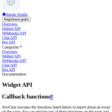
Iniciar Sesión
Regístrese gratis
Overview
Widget API
Webhooks API
Chat API
Bot API
Categorías
Overview
Widget API
Webhooks API
Chat API
Bot API
Documentation
Widget API
Callback functions
#
JivoChat executes the functions listed below to report about an event
on the page. You can declare any of these functions on the page and