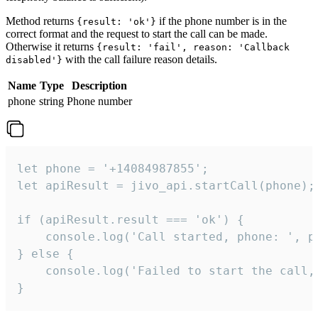
Method returns
if the phone number is in the
{result: 'ok'}
correct format and the request to start the call can be made.
Otherwise it returns
{result: 'fail', reason: 'Callback
with the call failure reason details.
disabled'}
Name
Type
Description
phone
string
Phone number
let phone = '+14084987855';

let apiResult = jivo_api.startCall(phone);

if (apiResult.result === 'ok') {

    console.log('Call started, phone: ', ph
} else {

    console.log('Failed to start the call,
}