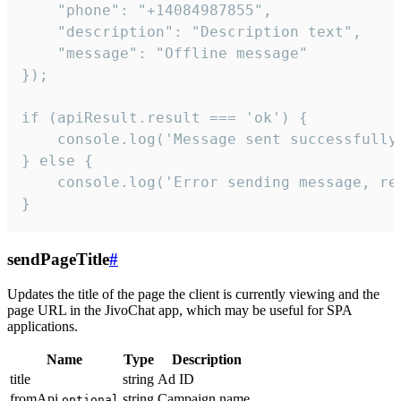
    "phone": "+14084987855",

    "description": "Description text",

    "message": "Offline message"

});

if (apiResult.result === 'ok') {

    console.log('Message sent successfully'
} else {

    console.log('Error sending message, rea
}
sendPageTitle
#
Updates the title of the page the client is currently viewing and the
page URL in the JivoChat app, which may be useful for SPA
applications.
Name
Type
Description
title
string
Ad ID
fromApi
string
Campaign name
optional