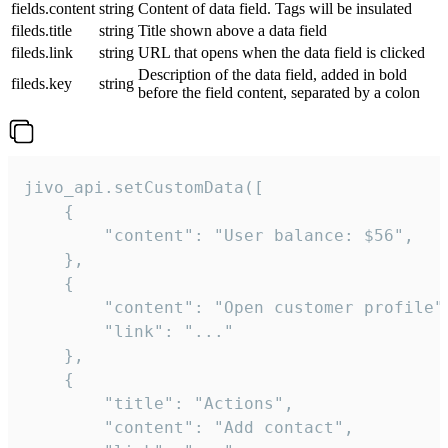
fields.content
string
Content of data field. Tags will be insulated
fileds.title
string
Title shown above a data field
fileds.link
string
URL that opens when the data field is clicked
Description of the data field, added in bold
fileds.key
string
before the field content, separated by a colon
jivo_api.setCustomData([

    {

        "content": "User balance: $56",

    },

    {

        "content": "Open customer profile",
        "link": "..."

    },

    {

        "title": "Actions",

        "content": "Add contact",
