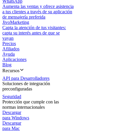
WhatsApp
Aumenta las ventas y ofrece asistencia
a tus clientes a través de su aplicación
de mensajería preferida
JivoMarketing
Capta la atención de tus visitantes:
capta su interés antes de que se
vayan
Precios
Afiliados
Ayuda
Aplicaciones
Blog
Recursos
API para Desarrolladores
Soluciones de integración
preconfiguradas
Seguridad
Protección que cumple con las
normas internacionales
Descargar
para Windows
Descargar
para Mac