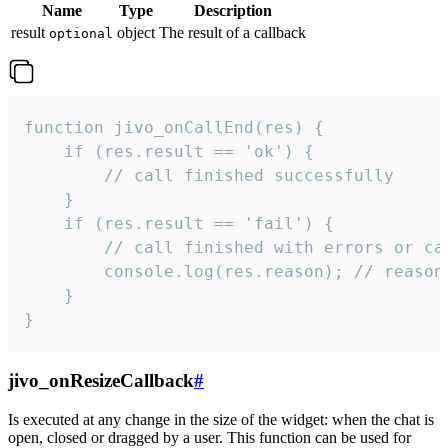
Name
Type
Description
result
object
The result of a callback
optional
function jivo_onCallEnd(res) {

    if (res.result == 'ok') {

        // call finished successfully

    }

    if (res.result == 'fail') {

        // call finished with errors or can
        console.log(res.reason); // reason 
    }

}
jivo_onResizeCallback
#
Is executed at any change in the size of the widget: when the chat is
open, closed or dragged by a user. This function can be used for