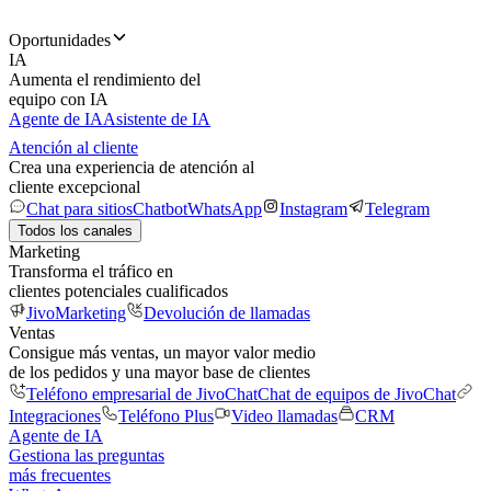
Oportunidades
IA
Aumenta el rendimiento del
equipo con IA
Agente de IA
Asistente de IA
Atención al cliente
Crea una experiencia de atención al
cliente excepcional
Chat para sitios
Chatbot
WhatsApp
Instagram
Telegram
Todos los canales
Marketing
Transforma el tráfico en
clientes potenciales cualificados
JivoMarketing
Devolución de llamadas
Ventas
Consigue más ventas, un mayor valor medio
de los pedidos y una mayor base de clientes
Teléfono empresarial de JivoChat
Chat de equipos de JivoChat
Integraciones
Teléfono Plus
Video llamadas
CRM
Agente de IA
Gestiona las preguntas
más frecuentes