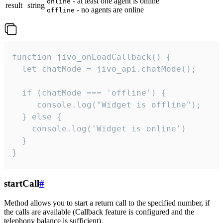
- at least one agent is online
online
result
string
- no agents are online
offline
function jivo_onLoadCallback() {

  let chatMode = jivo_api.chatMode();

  if (chatMode === 'offline') {

     console.log("Widget is offline");

  } else {

    console.log('Widget is online')

  }

}
startCall
#
Method allows you to start a return call to the specified number, if
the calls are available (Callback feature is configured and the
telephony balance is sufficient).