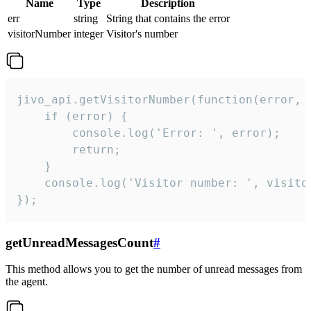
Name
Type
Description
err
string
String that contains the error
visitorNumber
integer
Visitor's number
jivo_api.getVisitorNumber(function(error, v
    if (error) {

        console.log('Error: ', error);

        return;

    }  

    console.log('Visitor number: ', visitor
});
getUnreadMessagesCount
#
This method allows you to get the number of unread messages from
the agent.