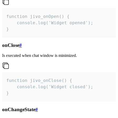
function jivo_onOpen() {

    console.log('Widget opened');

}
onClose
#
Is executed when chat window is minimized.
function jivo_onClose() {

    console.log('Widget closed');

}
onChangeState
#