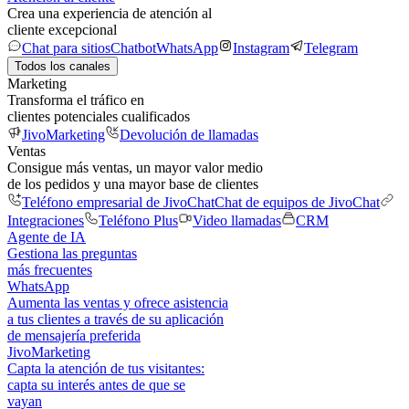
Crea una experiencia de atención al
cliente excepcional
Chat para sitios
Chatbot
WhatsApp
Instagram
Telegram
Todos los canales
Marketing
Transforma el tráfico en
clientes potenciales cualificados
JivoMarketing
Devolución de llamadas
Ventas
Consigue más ventas, un mayor valor medio
de los pedidos y una mayor base de clientes
Teléfono empresarial de JivoChat
Chat de equipos de JivoChat
Integraciones
Teléfono Plus
Video llamadas
CRM
Agente de IA
Gestiona las preguntas
más frecuentes
WhatsApp
Aumenta las ventas y ofrece asistencia
a tus clientes a través de su aplicación
de mensajería preferida
JivoMarketing
Capta la atención de tus visitantes:
capta su interés antes de que se
vayan