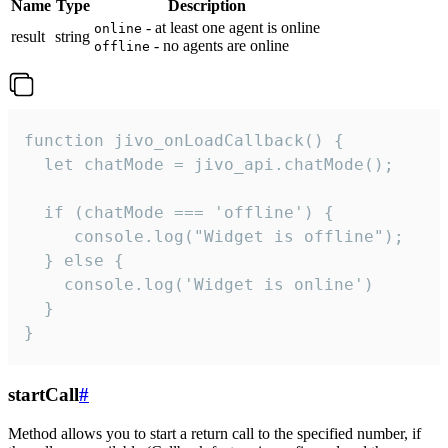
Name
Type
Description
- at least one agent is online
online
result
string
- no agents are online
offline
function jivo_onLoadCallback() {

  let chatMode = jivo_api.chatMode();

  if (chatMode === 'offline') {

     console.log("Widget is offline");

  } else {

    console.log('Widget is online')

  }

}
startCall
#
Method allows you to start a return call to the specified number, if