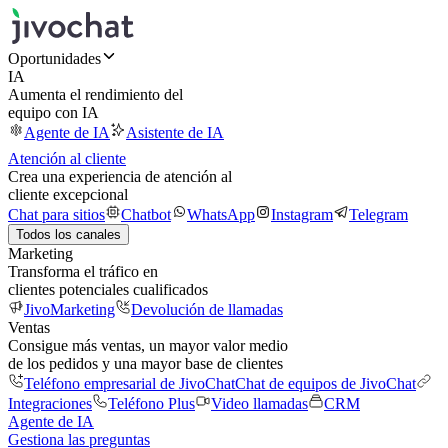
Oportunidades
IA
Aumenta el rendimiento del
equipo con IA
Agente de IA
Asistente de IA
Atención al cliente
Crea una experiencia de atención al
cliente excepcional
Chat para sitios
Chatbot
WhatsApp
Instagram
Telegram
Todos los canales
Marketing
Transforma el tráfico en
clientes potenciales cualificados
JivoMarketing
Devolución de llamadas
Ventas
Consigue más ventas, un mayor valor medio
de los pedidos y una mayor base de clientes
Teléfono empresarial de JivoChat
Chat de equipos de JivoChat
Integraciones
Teléfono Plus
Video llamadas
CRM
Agente de IA
Gestiona las preguntas