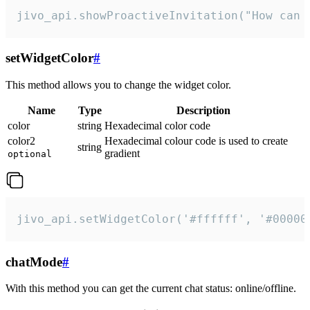
jivo_api.showProactiveInvitation("How can 
setWidgetColor
#
This method allows you to change the widget color.
Name
Type
Description
color
string
Hexadecimal color code
color2
Hexadecimal colour code is used to create
string
gradient
optional
jivo_api.setWidgetColor('#ffffff', '#00000
chatMode
#
With this method you can get the current chat status: online/offline.