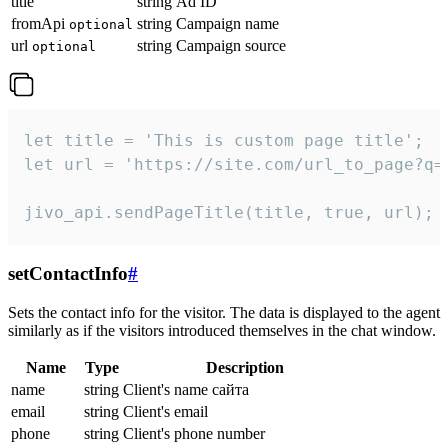
title
string
Ad ID
fromApi
string
Campaign name
optional
url
string
Campaign source
optional
let title = 'This is custom page title';

let url = 'https://site.com/url_to_page?q=p
jivo_api.sendPageTitle(title, true, url);
setContactInfo
#
Sets the contact info for the visitor. The data is displayed to the agent
similarly as if the visitors introduced themselves in the chat window.
Name
Type
Description
name
string
Client's name сайта
email
string
Client's email
phone
string
Client's phone number