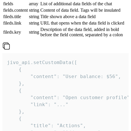
fields
array
List of additional data fields of the chat
fields.content
string
Content of data field. Tags will be insulated
fileds.title
string
Title shown above a data field
fileds.link
string
URL that opens when the data field is clicked
Description of the data field, added in bold
fileds.key
string
before the field content, separated by a colon
jivo_api.setCustomData([

    {

        "content": "User balance: $56",

    },

    {

        "content": "Open customer profile",
        "link": "..."

    },

    {

        "title": "Actions",
