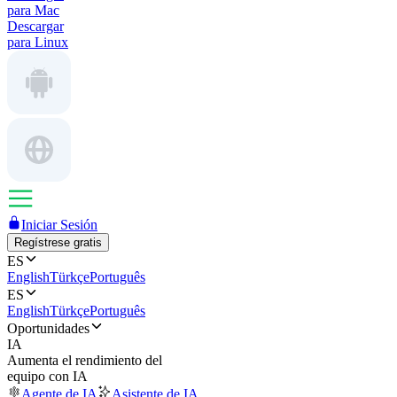
para Mac
Descargar
para Linux
Iniciar Sesión
Regístrese gratis
ES
English
Türkçe
Português
ES
English
Türkçe
Português
Oportunidades
IA
Aumenta el rendimiento del
equipo con IA
Agente de IA
Asistente de IA