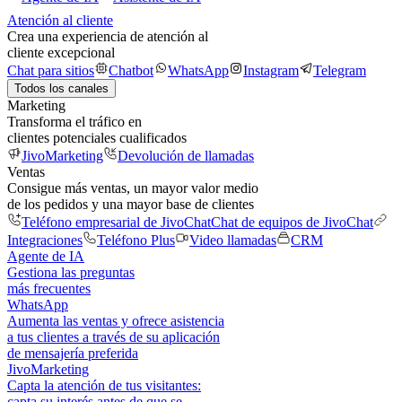
Atención al cliente
Crea una experiencia de atención al
cliente excepcional
Chat para sitios
Chatbot
WhatsApp
Instagram
Telegram
Todos los canales
Marketing
Transforma el tráfico en
clientes potenciales cualificados
JivoMarketing
Devolución de llamadas
Ventas
Consigue más ventas, un mayor valor medio
de los pedidos y una mayor base de clientes
Teléfono empresarial de JivoChat
Chat de equipos de JivoChat
Integraciones
Teléfono Plus
Video llamadas
CRM
Agente de IA
Gestiona las preguntas
más frecuentes
WhatsApp
Aumenta las ventas y ofrece asistencia
a tus clientes a través de su aplicación
de mensajería preferida
JivoMarketing
Capta la atención de tus visitantes:
capta su interés antes de que se