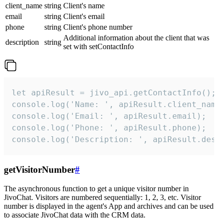
client_name
string
Client's name
email
string
Client's email
phone
string
Client's phone number
Additional information about the client that was
description
string
set with setContactInfo
let apiResult = jivo_api.getContactInfo();

console.log('Name: ', apiResult.client_name
console.log('Email: ', apiResult.email);

console.log('Phone: ', apiResult.phone);

console.log('Description: ', apiResult.des
getVisitorNumber
#
The asynchronous function to get a unique visitor number in
JivoChat. Visitors are numbered sequentially: 1, 2, 3, etc. Visitor
number is displayed in the agent's App and archives and can be used
to associate JivoChat data with the CRM data.