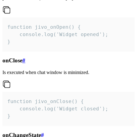
function jivo_onOpen() {

    console.log('Widget opened');

}
onClose
#
Is executed when chat window is minimized.
function jivo_onClose() {

    console.log('Widget closed');

}
onChangeState
#