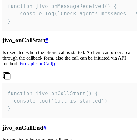
function jivo_onMessageReceived() {

	console.log(`Check agents messages:  ${i++}`)

}
jivo_onCallStart
#
Is executed when the phone call is started. A client can order a call
through the callback form, also the call can be initiated via API
method
jivo_api.startCall()
.
function jivo_onCallStart() {

  console.log('Call is started')

}
jivo_onCallEnd
#
Is executed when a return call ends.