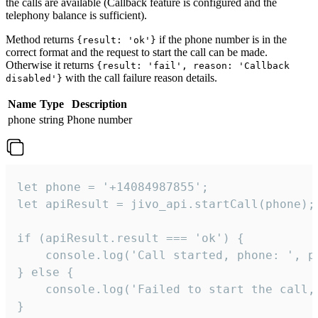
the calls are available (Callback feature is configured and the
telephony balance is sufficient).
Method returns
if the phone number is in the
{result: 'ok'}
correct format and the request to start the call can be made.
Otherwise it returns
{result: 'fail', reason: 'Callback
with the call failure reason details.
disabled'}
Name
Type
Description
phone
string
Phone number
let phone = '+14084987855';

let apiResult = jivo_api.startCall(phone);

if (apiResult.result === 'ok') {

    console.log('Call started, phone: ', ph
} else {

    console.log('Failed to start the call,
}