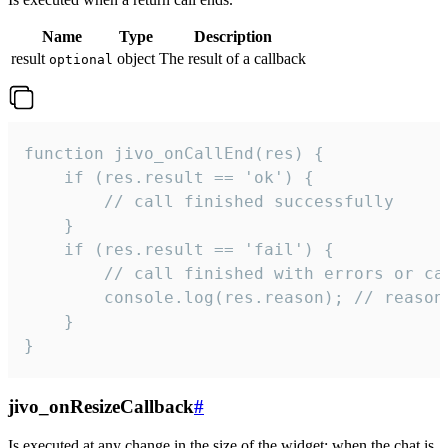
Name
Type
Description
result
object
The result of a callback
optional
function jivo_onCallEnd(res) {

    if (res.result == 'ok') {

        // call finished successfully

    }

    if (res.result == 'fail') {

        // call finished with errors or can
        console.log(res.reason); // reason 
    }

}
jivo_onResizeCallback
#
Is executed at any change in the size of the widget: when the chat is