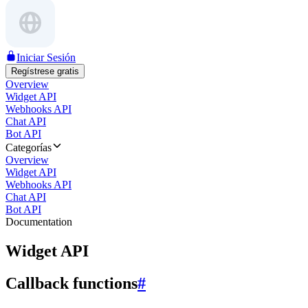
Iniciar Sesión
Regístrese gratis
Overview
Widget API
Webhooks API
Chat API
Bot API
Categorías
Overview
Widget API
Webhooks API
Chat API
Bot API
Documentation
Widget API
Callback functions
#