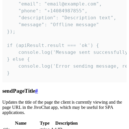
    "email": "email@example.com",

    "phone": "+14084987855",

    "description": "Description text",

    "message": "Offline message"

});

if (apiResult.result === 'ok') {

    console.log('Message sent successfully'
} else {

    console.log('Error sending message, rea
}
sendPageTitle
#
Updates the title of the page the client is currently viewing and the
page URL in the JivoChat app, which may be useful for SPA
applications.
Name
Type
Description