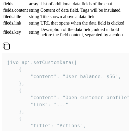
fields
array
List of additional data fields of the chat
fields.content
string
Content of data field. Tags will be insulated
fileds.title
string
Title shown above a data field
fileds.link
string
URL that opens when the data field is clicked
Description of the data field, added in bold
fileds.key
string
before the field content, separated by a colon
jivo_api.setCustomData([

    {

        "content": "User balance: $56",

    },

    {

        "content": "Open customer profile",
        "link": "..."

    },

    {

        "title": "Actions",
