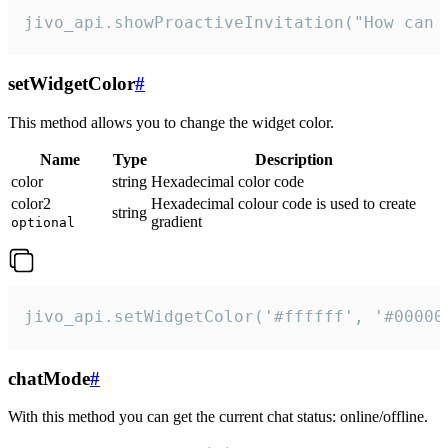
jivo_api.showProactiveInvitation("How can 
setWidgetColor
#
This method allows you to change the widget color.
Name
Type
Description
color
string
Hexadecimal color code
color2
Hexadecimal colour code is used to create
string
gradient
optional
jivo_api.setWidgetColor('#ffffff', '#00000
chatMode
#
With this method you can get the current chat status: online/offline.