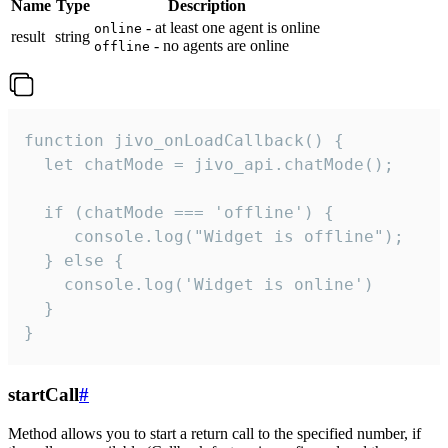
Name
Type
Description
- at least one agent is online
online
result
string
- no agents are online
offline
function jivo_onLoadCallback() {

  let chatMode = jivo_api.chatMode();

  if (chatMode === 'offline') {

     console.log("Widget is offline");

  } else {

    console.log('Widget is online')

  }

}
startCall
#
Method allows you to start a return call to the specified number, if