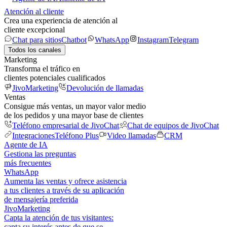
Atención al cliente
Crea una experiencia de atención al
cliente excepcional
Chat para sitios
Chatbot
WhatsApp
Instagram
Telegram
Todos los canales
Marketing
Transforma el tráfico en
clientes potenciales cualificados
JivoMarketing
Devolución de llamadas
Ventas
Consigue más ventas, un mayor valor medio
de los pedidos y una mayor base de clientes
Teléfono empresarial de JivoChat
Chat de equipos de JivoChat
Integraciones
Teléfono Plus
Video llamadas
CRM
Agente de IA
Gestiona las preguntas
más frecuentes
WhatsApp
Aumenta las ventas y ofrece asistencia
a tus clientes a través de su aplicación
de mensajería preferida
JivoMarketing
Capta la atención de tus visitantes:
capta su interés antes de que se