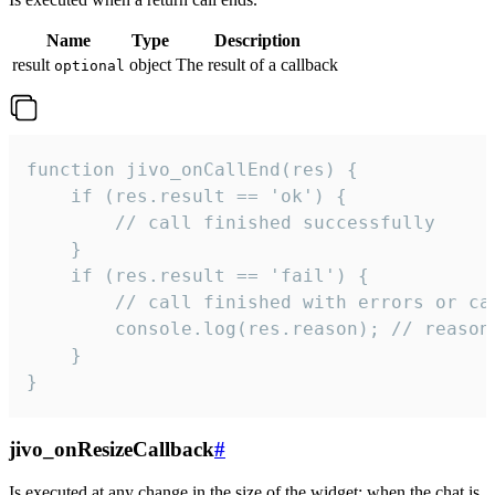
Name
Type
Description
result
object
The result of a callback
optional
function jivo_onCallEnd(res) {

    if (res.result == 'ok') {

        // call finished successfully

    }

    if (res.result == 'fail') {

        // call finished with errors or can
        console.log(res.reason); // reason 
    }

}
jivo_onResizeCallback
#
Is executed at any change in the size of the widget: when the chat is