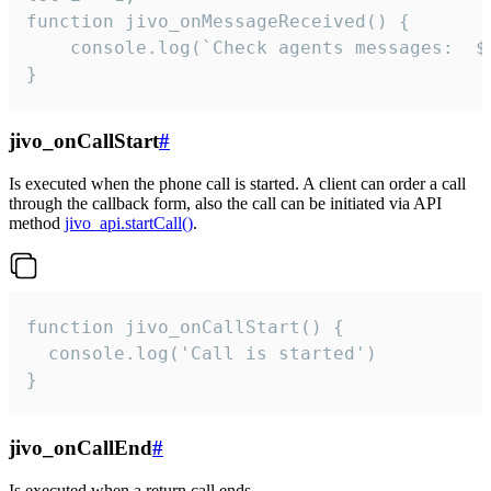
function jivo_onMessageReceived() {

	console.log(`Check agents messages:  ${i++}`)

}
jivo_onCallStart
#
Is executed when the phone call is started. A client can order a call
through the callback form, also the call can be initiated via API
method
jivo_api.startCall()
.
function jivo_onCallStart() {

  console.log('Call is started')

}
jivo_onCallEnd
#
Is executed when a return call ends.