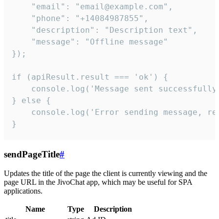
    "email": "email@example.com",

    "phone": "+14084987855",

    "description": "Description text",

    "message": "Offline message"

});

if (apiResult.result === 'ok') {

    console.log('Message sent successfully'
} else {

    console.log('Error sending message, rea
}
sendPageTitle
#
Updates the title of the page the client is currently viewing and the
page URL in the JivoChat app, which may be useful for SPA
applications.
Name
Type
Description