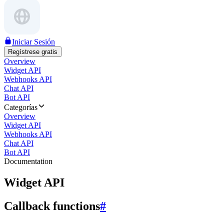
Iniciar Sesión
Regístrese gratis
Overview
Widget API
Webhooks API
Chat API
Bot API
Categorías
Overview
Widget API
Webhooks API
Chat API
Bot API
Documentation
Widget API
Callback functions
#