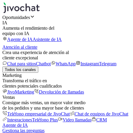
Oportunidades
IA
Aumenta el rendimiento del
equipo con IA
Agente de IA
Asistente de IA
Atención al cliente
Crea una experiencia de atención al
cliente excepcional
Chat para sitios
Chatbot
WhatsApp
Instagram
Telegram
Todos los canales
Marketing
Transforma el tráfico en
clientes potenciales cualificados
JivoMarketing
Devolución de llamadas
Ventas
Consigue más ventas, un mayor valor medio
de los pedidos y una mayor base de clientes
Teléfono empresarial de JivoChat
Chat de equipos de JivoChat
Integraciones
Teléfono Plus
Video llamadas
CRM
Agente de IA
Gestiona las preguntas