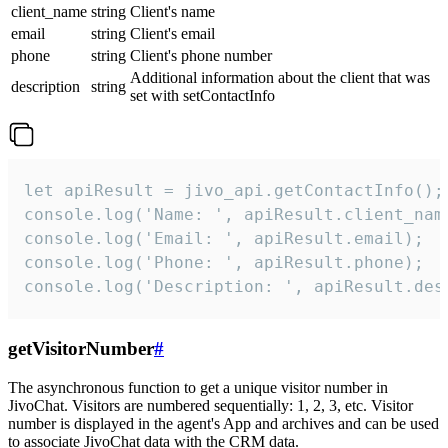
client_name
string
Client's name
email
string
Client's email
phone
string
Client's phone number
Additional information about the client that was
description
string
set with setContactInfo
let apiResult = jivo_api.getContactInfo();

console.log('Name: ', apiResult.client_name
console.log('Email: ', apiResult.email);

console.log('Phone: ', apiResult.phone);

console.log('Description: ', apiResult.des
getVisitorNumber
#
The asynchronous function to get a unique visitor number in
JivoChat. Visitors are numbered sequentially: 1, 2, 3, etc. Visitor
number is displayed in the agent's App and archives and can be used
to associate JivoChat data with the CRM data.