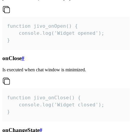
function jivo_onOpen() {

    console.log('Widget opened');

}
onClose
#
Is executed when chat window is minimized.
function jivo_onClose() {

    console.log('Widget closed');

}
onChangeState
#