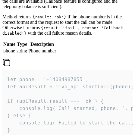
the calls are available (Callback feature is configured and the
telephony balance is sufficient).
Method returns
if the phone number is in the
{result: 'ok'}
correct format and the request to start the call can be made.
Otherwise it returns
{result: 'fail', reason: 'Callback
with the call failure reason details.
disabled'}
Name
Type
Description
phone
string
Phone number
let phone = '+14084987855';

let apiResult = jivo_api.startCall(phone);

if (apiResult.result === 'ok') {

    console.log('Call started, phone: ', ph
} else {

    console.log('Failed to start the call,
}