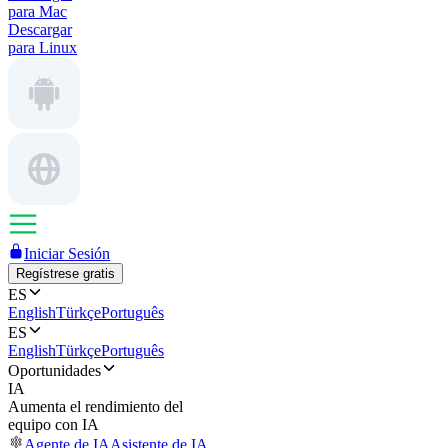
para Mac
Descargar
para Linux
Iniciar Sesión
Regístrese gratis
ES
English
Türkçe
Português
ES
English
Türkçe
Português
Oportunidades
IA
Aumenta el rendimiento del
equipo con IA
Agente de IA
Asistente de IA