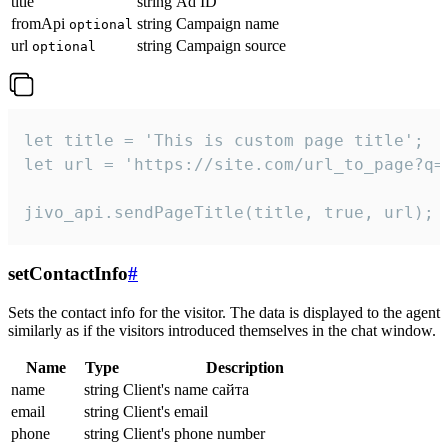
title
string
Ad ID
fromApi
string
Campaign name
optional
url
string
Campaign source
optional
let title = 'This is custom page title';

let url = 'https://site.com/url_to_page?q=p
jivo_api.sendPageTitle(title, true, url);
setContactInfo
#
Sets the contact info for the visitor. The data is displayed to the agent
similarly as if the visitors introduced themselves in the chat window.
Name
Type
Description
name
string
Client's name сайта
email
string
Client's email
phone
string
Client's phone number