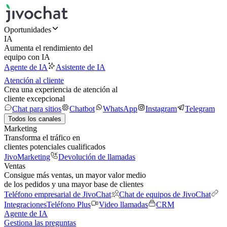
Oportunidades
IA
Aumenta el rendimiento del
equipo con IA
Agente de IA
Asistente de IA
Atención al cliente
Crea una experiencia de atención al
cliente excepcional
Chat para sitios
Chatbot
WhatsApp
Instagram
Telegram
Todos los canales
Marketing
Transforma el tráfico en
clientes potenciales cualificados
JivoMarketing
Devolución de llamadas
Ventas
Consigue más ventas, un mayor valor medio
de los pedidos y una mayor base de clientes
Teléfono empresarial de JivoChat
Chat de equipos de JivoChat
Integraciones
Teléfono Plus
Video llamadas
CRM
Agente de IA
Gestiona las preguntas