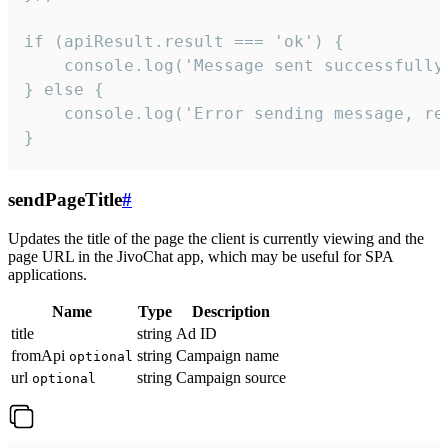
if (apiResult.result === 'ok') {

    console.log('Message sent successfully'
} else {

    console.log('Error sending message, rea
}
sendPageTitle
#
Updates the title of the page the client is currently viewing and the
page URL in the JivoChat app, which may be useful for SPA
applications.
Name
Type
Description
title
string
Ad ID
fromApi
string
Campaign name
optional
url
string
Campaign source
optional