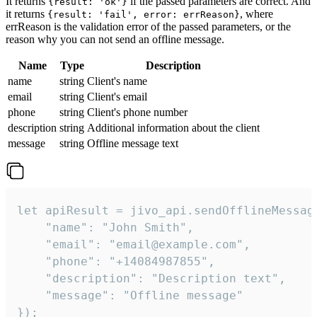
It returns
if the passed parameters are correct. And
{result: 'ok'}
it returns
, where
{result: 'fail', error: errReason}
errReason is the validation error of the passed parameters, or the
reason why you can not send an offline message.
Name
Type
Description
name
string
Client's name
email
string
Client's email
phone
string
Client's phone number
description
string
Additional information about the client
message
string
Offline message text
let apiResult = jivo_api.sendOfflineMessage
    "name": "John Smith",

    "email": "email@example.com",

    "phone": "+14084987855",

    "description": "Description text",

    "message": "Offline message"

});
