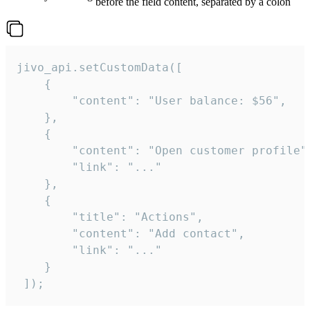
before the field content, separated by a colon
jivo_api.setCustomData([

    {

        "content": "User balance: $56",

    },

    {

        "content": "Open customer profile",
        "link": "..."

    },

    {

        "title": "Actions",

        "content": "Add contact",

        "link": "..."

    }

 ]);