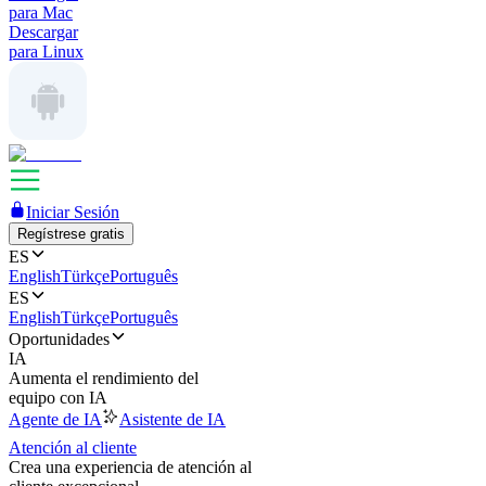
para Mac
Descargar
para Linux
Iniciar Sesión
Regístrese gratis
ES
English
Türkçe
Português
ES
English
Türkçe
Português
Oportunidades
IA
Aumenta el rendimiento del
equipo con IA
Agente de IA
Asistente de IA
Atención al cliente
Crea una experiencia de atención al