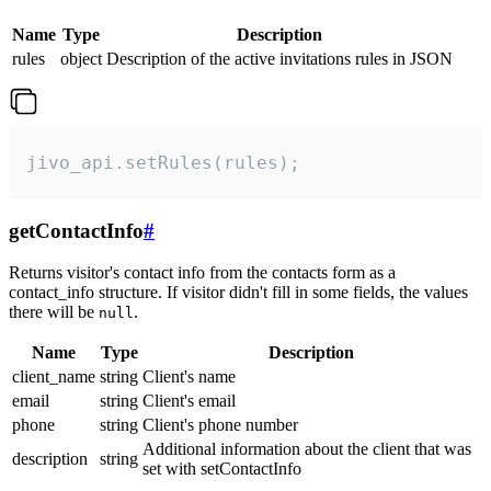
Name
Type
Description
rules
object
Description of the active invitations rules in JSON
jivo_api.setRules(rules);
getContactInfo
#
Returns visitor's contact info from the contacts form as a
contact_info structure. If visitor didn't fill in some fields, the values
there will be
.
null
Name
Type
Description
client_name
string
Client's name
email
string
Client's email
phone
string
Client's phone number
Additional information about the client that was
description
string
set with setContactInfo