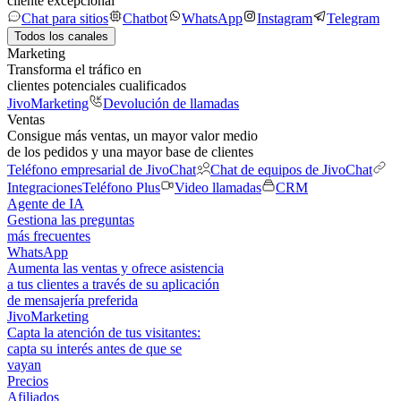
cliente excepcional
Chat para sitios
Chatbot
WhatsApp
Instagram
Telegram
Todos los canales
Marketing
Transforma el tráfico en
clientes potenciales cualificados
JivoMarketing
Devolución de llamadas
Ventas
Consigue más ventas, un mayor valor medio
de los pedidos y una mayor base de clientes
Teléfono empresarial de JivoChat
Chat de equipos de JivoChat
Integraciones
Teléfono Plus
Video llamadas
CRM
Agente de IA
Gestiona las preguntas
más frecuentes
WhatsApp
Aumenta las ventas y ofrece asistencia
a tus clientes a través de su aplicación
de mensajería preferida
JivoMarketing
Capta la atención de tus visitantes:
capta su interés antes de que se
vayan
Precios
Afiliados