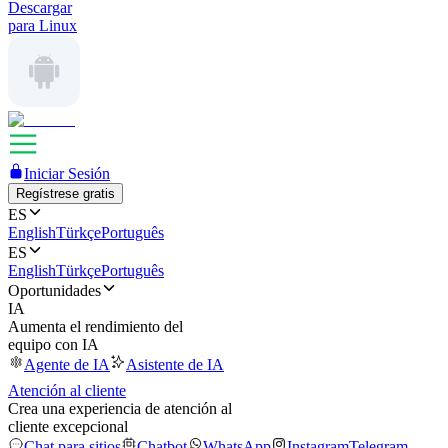
Descargar
para Linux
Iniciar Sesión
Regístrese gratis
ES
English
Türkçe
Português
ES
English
Türkçe
Português
Oportunidades
IA
Aumenta el rendimiento del
equipo con IA
Agente de IA
Asistente de IA
Atención al cliente
Crea una experiencia de atención al
cliente excepcional
Chat para sitios
Chatbot
WhatsApp
Instagram
Telegram