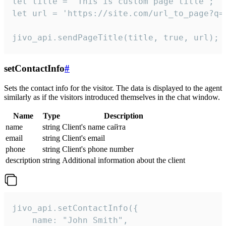
let title = 'This is custom page title';

let url = 'https://site.com/url_to_page?q=p
jivo_api.sendPageTitle(title, true, url);
setContactInfo
#
Sets the contact info for the visitor. The data is displayed to the agent
similarly as if the visitors introduced themselves in the chat window.
Name
Type
Description
name
string
Client's name сайта
email
string
Client's email
phone
string
Client's phone number
description
string
Additional information about the client
jivo_api.setContactInfo({

    name: "John Smith",
