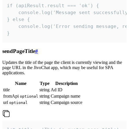
if (apiResult.result === 'ok') {

    console.log('Message sent successfully'
} else {

    console.log('Error sending message, rea
}
sendPageTitle
#
Updates the title of the page the client is currently viewing and the
page URL in the JivoChat app, which may be useful for SPA
applications.
Name
Type
Description
title
string
Ad ID
fromApi
string
Campaign name
optional
url
string
Campaign source
optional