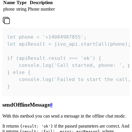
Name
Type
Description
phone
string
Phone number
let phone = '+14084987855';

let apiResult = jivo_api.startCall(phone);

if (apiResult.result === 'ok') {

    console.log('Call started, phone: ', ph
} else {

    console.log('Failed to start the call,
}
sendOfflineMessage
#
With this method you can send a message in the offline chat mode.
It returns
if the passed parameters are correct. And
{result: 'ok'}
it returns
, where
{result: 'fail', error: errReason}