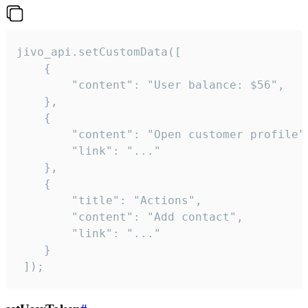
jivo_api.setCustomData([

    {

        "content": "User balance: $56",

    },

    {

        "content": "Open customer profile",
        "link": "..."

    },

    {

        "title": "Actions",

        "content": "Add contact",

        "link": "..."

    }

 ]);