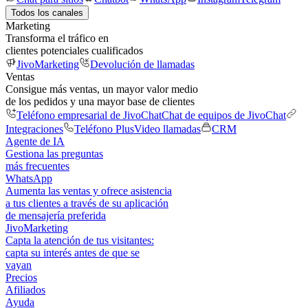
Todos los canales
Marketing
Transforma el tráfico en
clientes potenciales cualificados
JivoMarketing
Devolución de llamadas
Ventas
Consigue más ventas, un mayor valor medio
de los pedidos y una mayor base de clientes
Teléfono empresarial de JivoChat
Chat de equipos de JivoChat
Integraciones
Teléfono Plus
Video llamadas
CRM
Agente de IA
Gestiona las preguntas
más frecuentes
WhatsApp
Aumenta las ventas y ofrece asistencia
a tus clientes a través de su aplicación
de mensajería preferida
JivoMarketing
Capta la atención de tus visitantes:
capta su interés antes de que se
vayan
Precios
Afiliados
Ayuda