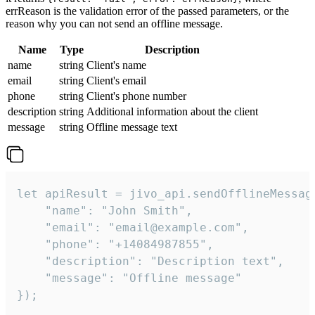
errReason is the validation error of the passed parameters, or the
reason why you can not send an offline message.
Name
Type
Description
name
string
Client's name
email
string
Client's email
phone
string
Client's phone number
description
string
Additional information about the client
message
string
Offline message text
let apiResult = jivo_api.sendOfflineMessage
    "name": "John Smith",

    "email": "email@example.com",

    "phone": "+14084987855",

    "description": "Description text",

    "message": "Offline message"

});
