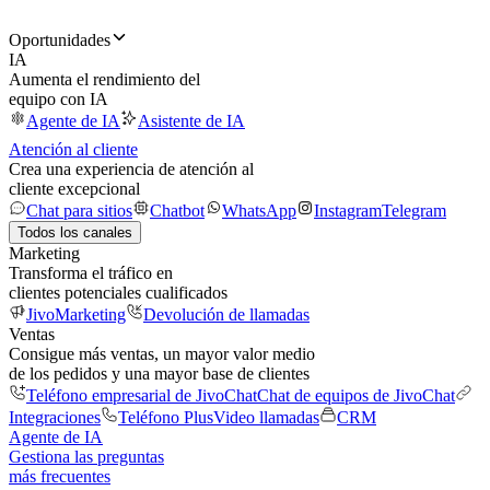
Oportunidades
IA
Aumenta el rendimiento del
equipo con IA
Agente de IA
Asistente de IA
Atención al cliente
Crea una experiencia de atención al
cliente excepcional
Chat para sitios
Chatbot
WhatsApp
Instagram
Telegram
Todos los canales
Marketing
Transforma el tráfico en
clientes potenciales cualificados
JivoMarketing
Devolución de llamadas
Ventas
Consigue más ventas, un mayor valor medio
de los pedidos y una mayor base de clientes
Teléfono empresarial de JivoChat
Chat de equipos de JivoChat
Integraciones
Teléfono Plus
Video llamadas
CRM
Agente de IA
Gestiona las preguntas
más frecuentes