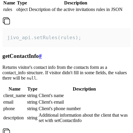
Name
Type
Description
rules
object
Description of the active invitations rules in JSON
jivo_api.setRules(rules);
getContactInfo
#
Returns visitor's contact info from the contacts form as a
contact_info structure. If visitor didn't fill in some fields, the values
there will be
.
null
Name
Type
Description
client_name
string
Client's name
email
string
Client's email
phone
string
Client's phone number
Additional information about the client that was
description
string
set with setContactInfo