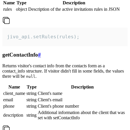
Name
Type
Description
rules
object
Description of the active invitations rules in JSON
jivo_api.setRules(rules);
getContactInfo
#
Returns visitor's contact info from the contacts form as a
contact_info structure. If visitor didn't fill in some fields, the values
there will be
.
null
Name
Type
Description
client_name
string
Client's name
email
string
Client's email
phone
string
Client's phone number
Additional information about the client that was
description
string
set with setContactInfo