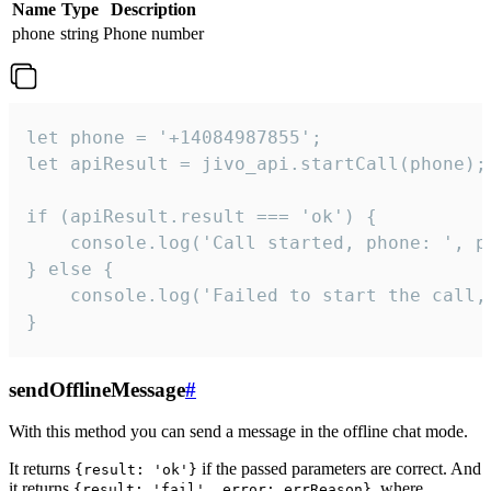
Name
Type
Description
phone
string
Phone number
let phone = '+14084987855';

let apiResult = jivo_api.startCall(phone);

if (apiResult.result === 'ok') {

    console.log('Call started, phone: ', ph
} else {

    console.log('Failed to start the call,
}
sendOfflineMessage
#
With this method you can send a message in the offline chat mode.
It returns
if the passed parameters are correct. And
{result: 'ok'}
it returns
, where
{result: 'fail', error: errReason}