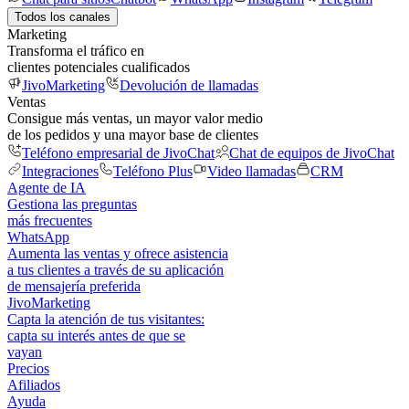
Todos los canales
Marketing
Transforma el tráfico en
clientes potenciales cualificados
JivoMarketing
Devolución de llamadas
Ventas
Consigue más ventas, un mayor valor medio
de los pedidos y una mayor base de clientes
Teléfono empresarial de JivoChat
Chat de equipos de JivoChat
Integraciones
Teléfono Plus
Video llamadas
CRM
Agente de IA
Gestiona las preguntas
más frecuentes
WhatsApp
Aumenta las ventas y ofrece asistencia
a tus clientes a través de su aplicación
de mensajería preferida
JivoMarketing
Capta la atención de tus visitantes:
capta su interés antes de que se
vayan
Precios
Afiliados
Ayuda