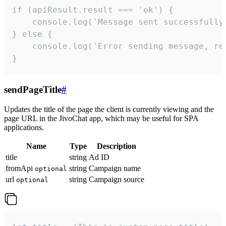
if (apiResult.result === 'ok') {

    console.log('Message sent successfully'
} else {

    console.log('Error sending message, rea
}
sendPageTitle
#
Updates the title of the page the client is currently viewing and the
page URL in the JivoChat app, which may be useful for SPA
applications.
Name
Type
Description
title
string
Ad ID
fromApi
string
Campaign name
optional
url
string
Campaign source
optional