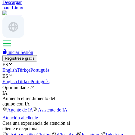
Descargar
para Linux
Iniciar Sesión
Regístrese gratis
ES
English
Türkçe
Português
ES
English
Türkçe
Português
Oportunidades
IA
Aumenta el rendimiento del
equipo con IA
Agente de IA
Asistente de IA
Atención al cliente
Crea una experiencia de atención al
cliente excepcional
Chat para sitios
Chatbot
WhatsApp
Instagram
Telegram