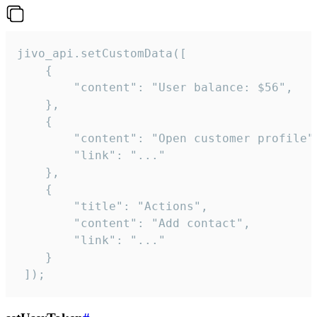
jivo_api.setCustomData([

    {

        "content": "User balance: $56",

    },

    {

        "content": "Open customer profile",
        "link": "..."

    },

    {

        "title": "Actions",

        "content": "Add contact",

        "link": "..."

    }

 ]);