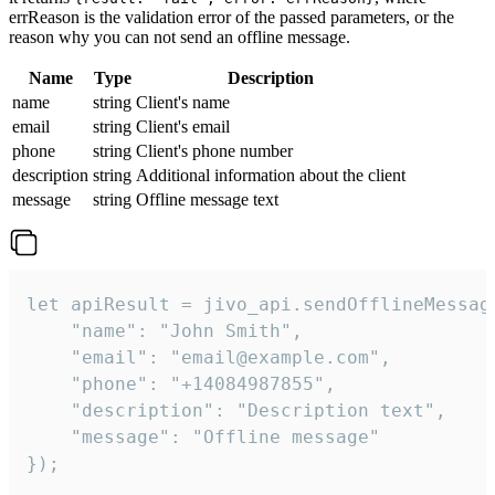
errReason is the validation error of the passed parameters, or the
reason why you can not send an offline message.
Name
Type
Description
name
string
Client's name
email
string
Client's email
phone
string
Client's phone number
description
string
Additional information about the client
message
string
Offline message text
let apiResult = jivo_api.sendOfflineMessage
    "name": "John Smith",

    "email": "email@example.com",

    "phone": "+14084987855",

    "description": "Description text",

    "message": "Offline message"

});
