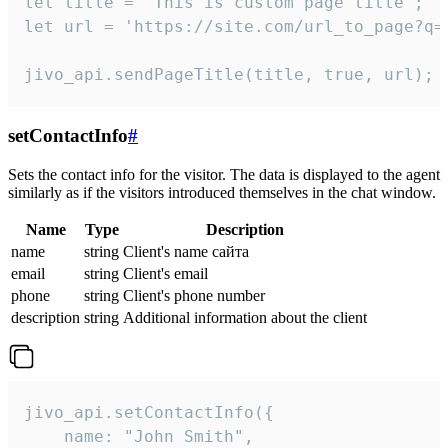
let title = 'This is custom page title';

let url = 'https://site.com/url_to_page?q=p
jivo_api.sendPageTitle(title, true, url);
setContactInfo
#
Sets the contact info for the visitor. The data is displayed to the agent
similarly as if the visitors introduced themselves in the chat window.
Name
Type
Description
name
string
Client's name сайта
email
string
Client's email
phone
string
Client's phone number
description
string
Additional information about the client
jivo_api.setContactInfo({

    name: "John Smith",
