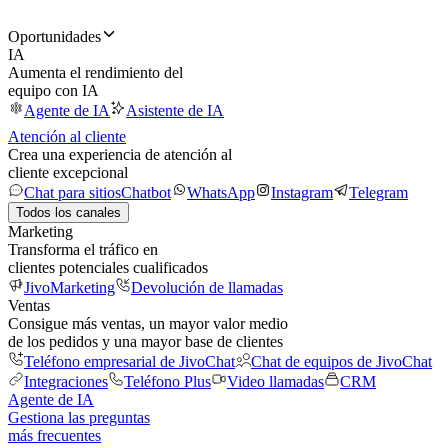
Oportunidades
IA
Aumenta el rendimiento del
equipo con IA
Agente de IA
Asistente de IA
Atención al cliente
Crea una experiencia de atención al
cliente excepcional
Chat para sitios
Chatbot
WhatsApp
Instagram
Telegram
Todos los canales
Marketing
Transforma el tráfico en
clientes potenciales cualificados
JivoMarketing
Devolución de llamadas
Ventas
Consigue más ventas, un mayor valor medio
de los pedidos y una mayor base de clientes
Teléfono empresarial de JivoChat
Chat de equipos de JivoChat
Integraciones
Teléfono Plus
Video llamadas
CRM
Agente de IA
Gestiona las preguntas
más frecuentes