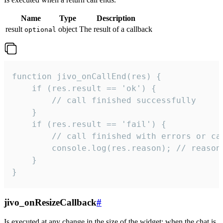
Name
Type
Description
result
object
The result of a callback
optional
function jivo_onCallEnd(res) {

    if (res.result == 'ok') {

        // call finished successfully

    }

    if (res.result == 'fail') {

        // call finished with errors or can
        console.log(res.reason); // reason 
    }

}
jivo_onResizeCallback
#
Is executed at any change in the size of the widget: when the chat is