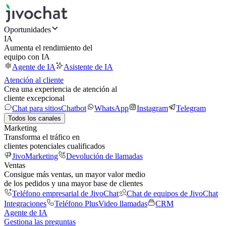
Oportunidades
IA
Aumenta el rendimiento del
equipo con IA
Agente de IA
Asistente de IA
Atención al cliente
Crea una experiencia de atención al
cliente excepcional
Chat para sitios
Chatbot
WhatsApp
Instagram
Telegram
Todos los canales
Marketing
Transforma el tráfico en
clientes potenciales cualificados
JivoMarketing
Devolución de llamadas
Ventas
Consigue más ventas, un mayor valor medio
de los pedidos y una mayor base de clientes
Teléfono empresarial de JivoChat
Chat de equipos de JivoChat
Integraciones
Teléfono Plus
Video llamadas
CRM
Agente de IA
Gestiona las preguntas