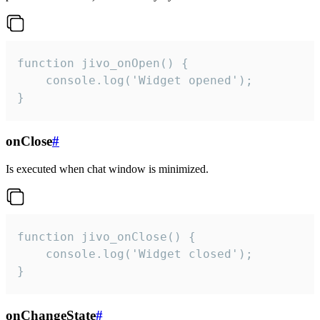
function jivo_onOpen() {

    console.log('Widget opened');

}
onClose
#
Is executed when chat window is minimized.
function jivo_onClose() {

    console.log('Widget closed');

}
onChangeState
#