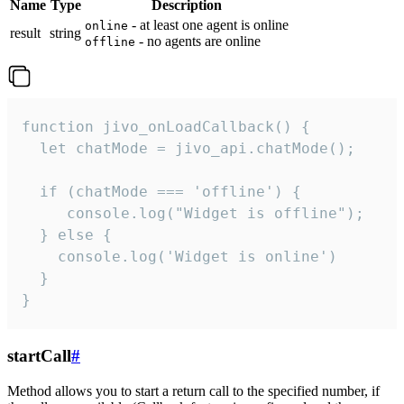
Name
Type
Description
- at least one agent is online
online
result
string
- no agents are online
offline
function jivo_onLoadCallback() {

  let chatMode = jivo_api.chatMode();

  if (chatMode === 'offline') {

     console.log("Widget is offline");

  } else {

    console.log('Widget is online')

  }

}
startCall
#
Method allows you to start a return call to the specified number, if