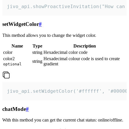
jivo_api.showProactiveInvitation("How can 
setWidgetColor
#
This method allows you to change the widget color.
Name
Type
Description
color
string
Hexadecimal color code
color2
Hexadecimal colour code is used to create
string
gradient
optional
jivo_api.setWidgetColor('#ffffff', '#00000
chatMode
#
With this method you can get the current chat status: online/offline.