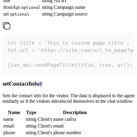
title
string
Ad ID
fromApi
string
Campaign name
optional
url
string
Campaign source
optional
let title = 'This is custom page title';

let url = 'https://site.com/url_to_page?q=p
jivo_api.sendPageTitle(title, true, url);
setContactInfo
#
Sets the contact info for the visitor. The data is displayed to the agent
similarly as if the visitors introduced themselves in the chat window.
Name
Type
Description
name
string
Client's name сайта
email
string
Client's email
phone
string
Client's phone number