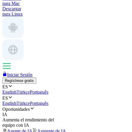
para Mac
Descargar
para Linux
Iniciar Sesión
Regístrese gratis
ES
English
Türkçe
Português
ES
English
Türkçe
Português
Oportunidades
IA
Aumenta el rendimiento del
equipo con IA
Agente de IA
Asistente de IA