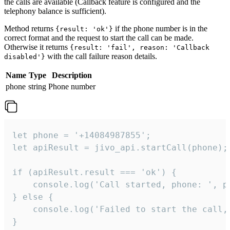
the calls are available (Callback feature is configured and the
telephony balance is sufficient).
Method returns
if the phone number is in the
{result: 'ok'}
correct format and the request to start the call can be made.
Otherwise it returns
{result: 'fail', reason: 'Callback
with the call failure reason details.
disabled'}
Name
Type
Description
phone
string
Phone number
let phone = '+14084987855';

let apiResult = jivo_api.startCall(phone);

if (apiResult.result === 'ok') {

    console.log('Call started, phone: ', ph
} else {

    console.log('Failed to start the call,
}