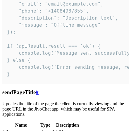
    "email": "email@example.com",

    "phone": "+14084987855",

    "description": "Description text",

    "message": "Offline message"

});

if (apiResult.result === 'ok') {

    console.log('Message sent successfully'
} else {

    console.log('Error sending message, rea
}
sendPageTitle
#
Updates the title of the page the client is currently viewing and the
page URL in the JivoChat app, which may be useful for SPA
applications.
Name
Type
Description