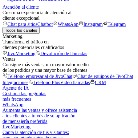
Atención al cliente
Crea una experiencia de atención al
cliente excepcional
Chat para sitios
Chatbot
WhatsApp
Instagram
Telegram
Todos los canales
Marketing
Transforma el tráfico en
clientes potenciales cualificados
JivoMarketing
Devolución de llamadas
Ventas
Consigue más ventas, un mayor valor medio
de los pedidos y una mayor base de clientes
Teléfono empresarial de JivoChat
Chat de equipos de JivoChat
Integraciones
Teléfono Plus
Video llamadas
CRM
Agente de IA
Gestiona las preguntas
más frecuentes
WhatsApp
Aumenta las ventas y ofrece asistencia
a tus clientes a través de su aplicación
de mensajería preferida
JivoMarketing
Capta la atención de tus visitantes:
capta su interés antes de que se