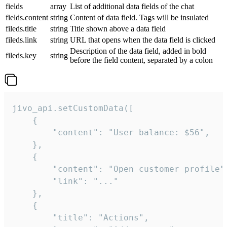
fields
array
List of additional data fields of the chat
fields.content
string
Content of data field. Tags will be insulated
fileds.title
string
Title shown above a data field
fileds.link
string
URL that opens when the data field is clicked
Description of the data field, added in bold
fileds.key
string
before the field content, separated by a colon
jivo_api.setCustomData([

    {

        "content": "User balance: $56",

    },

    {

        "content": "Open customer profile",
        "link": "..."

    },

    {

        "title": "Actions",
