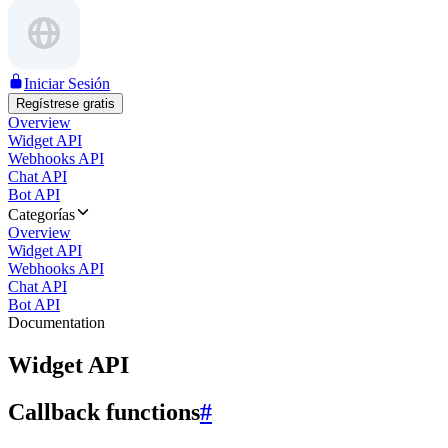
Iniciar Sesión
Regístrese gratis
Overview
Widget API
Webhooks API
Chat API
Bot API
Categorías
Overview
Widget API
Webhooks API
Chat API
Bot API
Documentation
Widget API
Callback functions
#