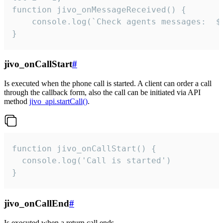
function jivo_onMessageReceived() {

	console.log(`Check agents messages:  ${i++}`)

}
jivo_onCallStart
#
Is executed when the phone call is started. A client can order a call
through the callback form, also the call can be initiated via API
method
jivo_api.startCall()
.
function jivo_onCallStart() {

  console.log('Call is started')

}
jivo_onCallEnd
#
Is executed when a return call ends.