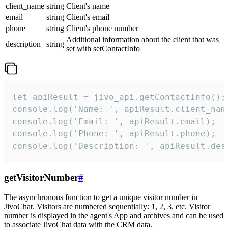
client_name
string
Client's name
email
string
Client's email
phone
string
Client's phone number
Additional information about the client that was
description
string
set with setContactInfo
let apiResult = jivo_api.getContactInfo();

console.log('Name: ', apiResult.client_name
console.log('Email: ', apiResult.email);

console.log('Phone: ', apiResult.phone);

console.log('Description: ', apiResult.des
getVisitorNumber
#
The asynchronous function to get a unique visitor number in
JivoChat. Visitors are numbered sequentially: 1, 2, 3, etc. Visitor
number is displayed in the agent's App and archives and can be used
to associate JivoChat data with the CRM data.