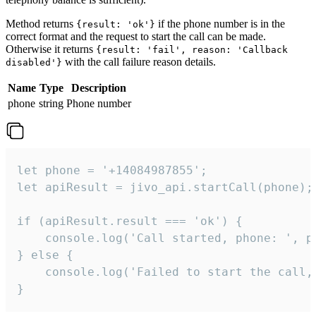
Method returns
if the phone number is in the
{result: 'ok'}
correct format and the request to start the call can be made.
Otherwise it returns
{result: 'fail', reason: 'Callback
with the call failure reason details.
disabled'}
Name
Type
Description
phone
string
Phone number
let phone = '+14084987855';

let apiResult = jivo_api.startCall(phone);

if (apiResult.result === 'ok') {

    console.log('Call started, phone: ', ph
} else {

    console.log('Failed to start the call,
}