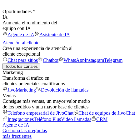
Oportunidades
IA
Aumenta el rendimiento del
equipo con IA
Agente de IA
Asistente de IA
Atención al cliente
Crea una experiencia de atención al
cliente excepcional
Chat para sitios
Chatbot
WhatsApp
Instagram
Telegram
Todos los canales
Marketing
Transforma el tráfico en
clientes potenciales cualificados
JivoMarketing
Devolución de llamadas
Ventas
Consigue más ventas, un mayor valor medio
de los pedidos y una mayor base de clientes
Teléfono empresarial de JivoChat
Chat de equipos de JivoChat
Integraciones
Teléfono Plus
Video llamadas
CRM
Agente de IA
Gestiona las preguntas
más frecuentes