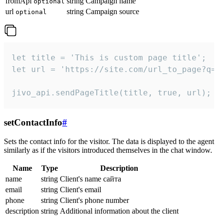
fromApi
string
Campaign name
optional
url
string
Campaign source
optional
let title = 'This is custom page title';

let url = 'https://site.com/url_to_page?q=p
jivo_api.sendPageTitle(title, true, url);
setContactInfo
#
Sets the contact info for the visitor. The data is displayed to the agent
similarly as if the visitors introduced themselves in the chat window.
Name
Type
Description
name
string
Client's name сайта
email
string
Client's email
phone
string
Client's phone number
description
string
Additional information about the client