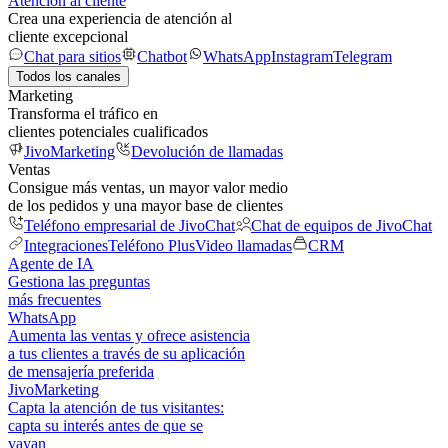
Atención al cliente
Crea una experiencia de atención al
cliente excepcional
Chat para sitios
Chatbot
WhatsApp
Instagram
Telegram
Todos los canales
Marketing
Transforma el tráfico en
clientes potenciales cualificados
JivoMarketing
Devolución de llamadas
Ventas
Consigue más ventas, un mayor valor medio
de los pedidos y una mayor base de clientes
Teléfono empresarial de JivoChat
Chat de equipos de JivoChat
Integraciones
Teléfono Plus
Video llamadas
CRM
Agente de IA
Gestiona las preguntas
más frecuentes
WhatsApp
Aumenta las ventas y ofrece asistencia
a tus clientes a través de su aplicación
de mensajería preferida
JivoMarketing
Capta la atención de tus visitantes:
capta su interés antes de que se
vayan