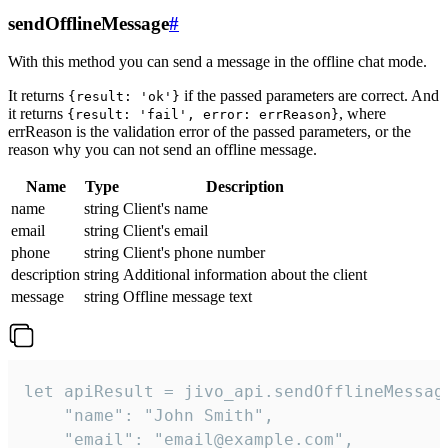
sendOfflineMessage
#
With this method you can send a message in the offline chat mode.
It returns
if the passed parameters are correct. And
{result: 'ok'}
it returns
, where
{result: 'fail', error: errReason}
errReason is the validation error of the passed parameters, or the
reason why you can not send an offline message.
Name
Type
Description
name
string
Client's name
email
string
Client's email
phone
string
Client's phone number
description
string
Additional information about the client
message
string
Offline message text
let apiResult = jivo_api.sendOfflineMessage
    "name": "John Smith",

    "email": "email@example.com",
