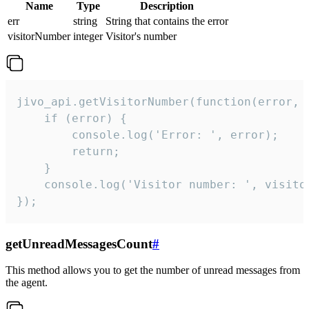
Name
Type
Description
err
string
String that contains the error
visitorNumber
integer
Visitor's number
jivo_api.getVisitorNumber(function(error, v
    if (error) {

        console.log('Error: ', error);

        return;

    }  

    console.log('Visitor number: ', visitor
});
getUnreadMessagesCount
#
This method allows you to get the number of unread messages from
the agent.