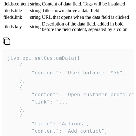
fields.content
string
Content of data field. Tags will be insulated
fileds.title
string
Title shown above a data field
fileds.link
string
URL that opens when the data field is clicked
Description of the data field, added in bold
fileds.key
string
before the field content, separated by a colon
jivo_api.setCustomData([

    {

        "content": "User balance: $56",

    },

    {

        "content": "Open customer profile",
        "link": "..."

    },

    {

        "title": "Actions",

        "content": "Add contact",
