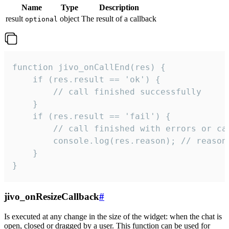
Name
Type
Description
result
object
The result of a callback
optional
function jivo_onCallEnd(res) {

    if (res.result == 'ok') {

        // call finished successfully

    }

    if (res.result == 'fail') {

        // call finished with errors or can
        console.log(res.reason); // reason 
    }

}
jivo_onResizeCallback
#
Is executed at any change in the size of the widget: when the chat is
open, closed or dragged by a user. This function can be used for