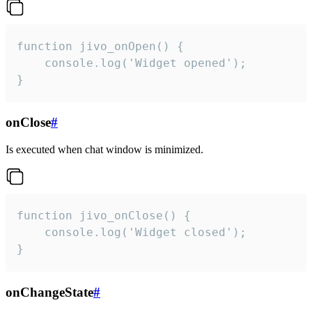
function jivo_onOpen() {

    console.log('Widget opened');

}
onClose
#
Is executed when chat window is minimized.
function jivo_onClose() {

    console.log('Widget closed');

}
onChangeState
#