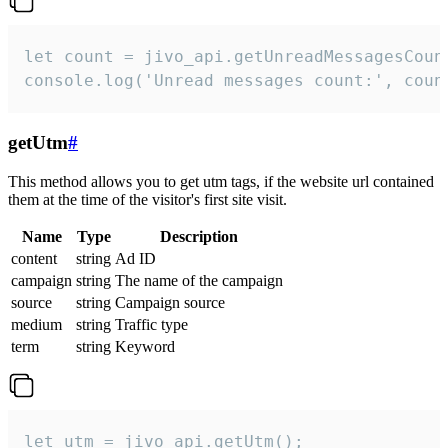
let count = jivo_api.getUnreadMessagesCount
console.log('Unread messages count:', coun
getUtm
#
This method allows you to get utm tags, if the website url contained
them at the time of the visitor's first site visit.
Name
Type
Description
content
string
Ad ID
campaign
string
The name of the campaign
source
string
Campaign source
medium
string
Traffic type
term
string
Keyword
let utm = jivo_api.getUtm();
