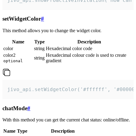
jivo_api.showProactiveInvitation("How can 
setWidgetColor
#
This method allows you to change the widget color.
Name
Type
Description
color
string
Hexadecimal color code
color2
Hexadecimal colour code is used to create
string
gradient
optional
jivo_api.setWidgetColor('#ffffff', '#00000
chatMode
#
With this method you can get the current chat status: online/offline.
Name
Type
Description