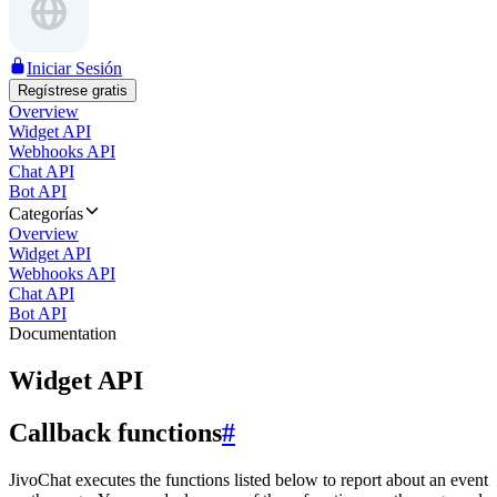
Iniciar Sesión
Regístrese gratis
Overview
Widget API
Webhooks API
Chat API
Bot API
Categorías
Overview
Widget API
Webhooks API
Chat API
Bot API
Documentation
Widget API
Callback functions
#
JivoChat executes the functions listed below to report about an event