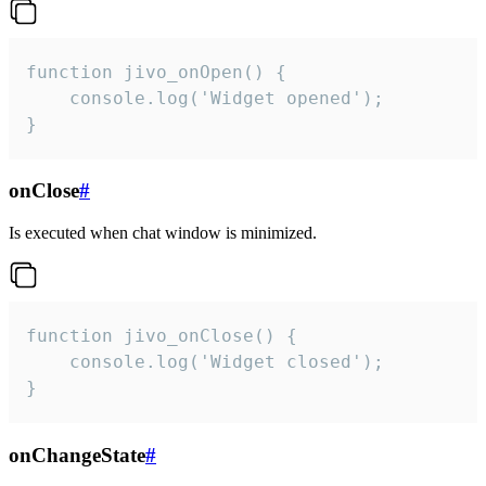
function jivo_onOpen() {

    console.log('Widget opened');

}
onClose
#
Is executed when chat window is minimized.
function jivo_onClose() {

    console.log('Widget closed');

}
onChangeState
#