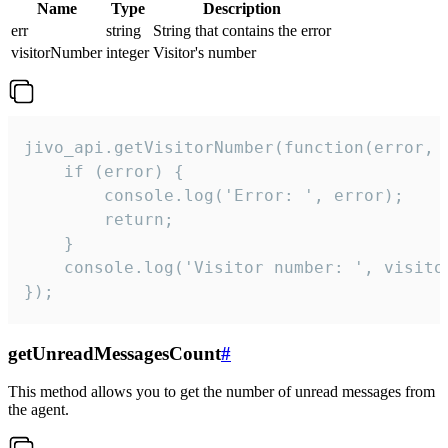
Name
Type
Description
err
string
String that contains the error
visitorNumber
integer
Visitor's number
jivo_api.getVisitorNumber(function(error, v
    if (error) {

        console.log('Error: ', error);

        return;

    }  

    console.log('Visitor number: ', visitor
});
getUnreadMessagesCount
#
This method allows you to get the number of unread messages from
the agent.