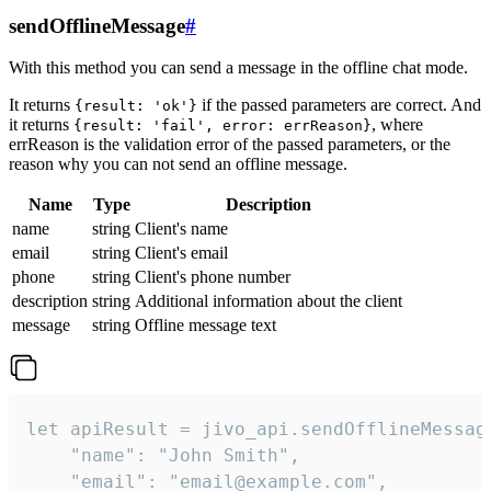
sendOfflineMessage
#
With this method you can send a message in the offline chat mode.
It returns
if the passed parameters are correct. And
{result: 'ok'}
it returns
, where
{result: 'fail', error: errReason}
errReason is the validation error of the passed parameters, or the
reason why you can not send an offline message.
Name
Type
Description
name
string
Client's name
email
string
Client's email
phone
string
Client's phone number
description
string
Additional information about the client
message
string
Offline message text
let apiResult = jivo_api.sendOfflineMessage
    "name": "John Smith",

    "email": "email@example.com",
