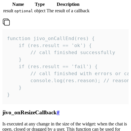
Name
Type
Description
result
object
The result of a callback
optional
function jivo_onCallEnd(res) {

    if (res.result == 'ok') {

        // call finished successfully

    }

    if (res.result == 'fail') {

        // call finished with errors or can
        console.log(res.reason); // reason 
    }

}
jivo_onResizeCallback
#
Is executed at any change in the size of the widget: when the chat is
open, closed or dragged by a user. This function can be used for