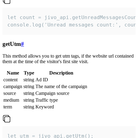
let count = jivo_api.getUnreadMessagesCount
console.log('Unread messages count:', coun
getUtm
#
This method allows you to get utm tags, if the website url contained
them at the time of the visitor's first site visit.
Name
Type
Description
content
string
Ad ID
campaign
string
The name of the campaign
source
string
Campaign source
medium
string
Traffic type
term
string
Keyword
let utm = jivo_api.getUtm();
