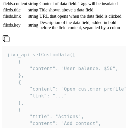
fields.content
string
Content of data field. Tags will be insulated
fileds.title
string
Title shown above a data field
fileds.link
string
URL that opens when the data field is clicked
Description of the data field, added in bold
fileds.key
string
before the field content, separated by a colon
jivo_api.setCustomData([

    {

        "content": "User balance: $56",

    },

    {

        "content": "Open customer profile",
        "link": "..."

    },

    {

        "title": "Actions",

        "content": "Add contact",
