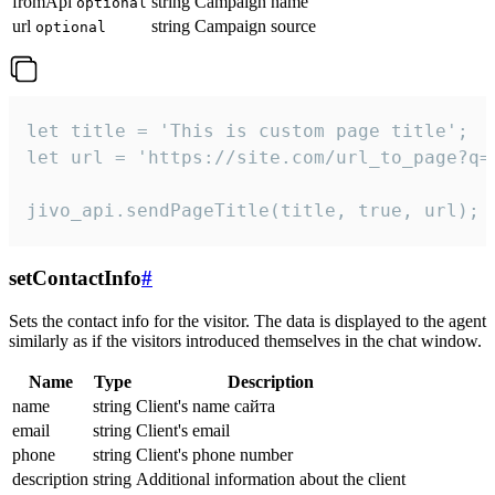
fromApi
string
Campaign name
optional
url
string
Campaign source
optional
let title = 'This is custom page title';

let url = 'https://site.com/url_to_page?q=p
jivo_api.sendPageTitle(title, true, url);
setContactInfo
#
Sets the contact info for the visitor. The data is displayed to the agent
similarly as if the visitors introduced themselves in the chat window.
Name
Type
Description
name
string
Client's name сайта
email
string
Client's email
phone
string
Client's phone number
description
string
Additional information about the client