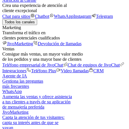
Atención al cliente
Crea una experiencia de atención al
cliente excepcional
Chat para sitios
Chatbot
WhatsApp
Instagram
Telegram
Todos los canales
Marketing
Transforma el tráfico en
clientes potenciales cualificados
JivoMarketing
Devolución de llamadas
Ventas
Consigue más ventas, un mayor valor medio
de los pedidos y una mayor base de clientes
Teléfono empresarial de JivoChat
Chat de equipos de JivoChat
Integraciones
Teléfono Plus
Video llamadas
CRM
Agente de IA
Gestiona las preguntas
más frecuentes
WhatsApp
Aumenta las ventas y ofrece asistencia
a tus clientes a través de su aplicación
de mensajería preferida
JivoMarketing
Capta la atención de tus visitantes:
capta su interés antes de que se
vayan