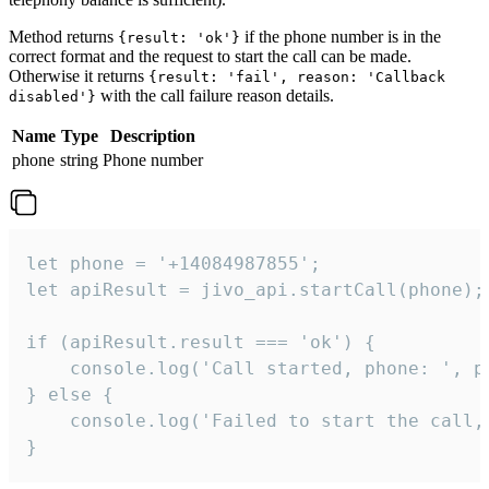
Method returns
if the phone number is in the
{result: 'ok'}
correct format and the request to start the call can be made.
Otherwise it returns
{result: 'fail', reason: 'Callback
with the call failure reason details.
disabled'}
Name
Type
Description
phone
string
Phone number
let phone = '+14084987855';

let apiResult = jivo_api.startCall(phone);

if (apiResult.result === 'ok') {

    console.log('Call started, phone: ', ph
} else {

    console.log('Failed to start the call,
}