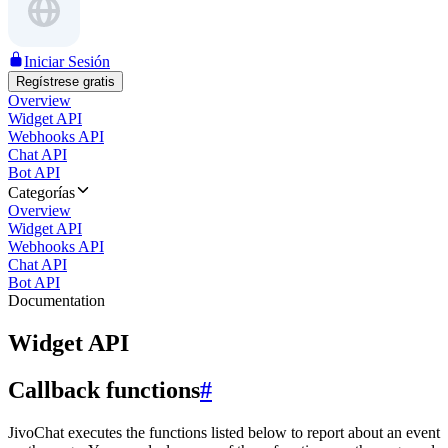
Iniciar Sesión
Regístrese gratis
Overview
Widget API
Webhooks API
Chat API
Bot API
Categorías
Overview
Widget API
Webhooks API
Chat API
Bot API
Documentation
Widget API
Callback functions
#
JivoChat executes the functions listed below to report about an event