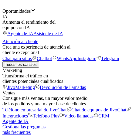
Oportunidades
IA
Aumenta el rendimiento del
equipo con IA
Agente de IA
Asistente de IA
Atención al cliente
Crea una experiencia de atención al
cliente excepcional
Chat para sitios
Chatbot
WhatsApp
Instagram
Telegram
Todos los canales
Marketing
Transforma el tráfico en
clientes potenciales cualificados
JivoMarketing
Devolución de llamadas
Ventas
Consigue más ventas, un mayor valor medio
de los pedidos y una mayor base de clientes
Teléfono empresarial de JivoChat
Chat de equipos de JivoChat
Integraciones
Teléfono Plus
Video llamadas
CRM
Agente de IA
Gestiona las preguntas
más frecuentes