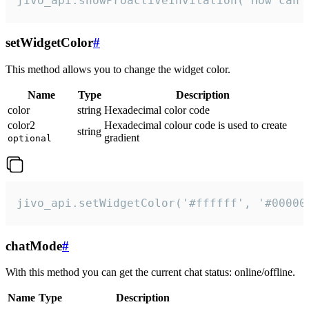
jivo_api.showProactiveInvitation("How can 
setWidgetColor
#
This method allows you to change the widget color.
Name
Type
Description
color
string
Hexadecimal color code
color2
Hexadecimal colour code is used to create
string
gradient
optional
jivo_api.setWidgetColor('#ffffff', '#00000
chatMode
#
With this method you can get the current chat status: online/offline.
Name
Type
Description