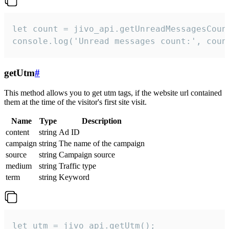
let count = jivo_api.getUnreadMessagesCount
console.log('Unread messages count:', coun
getUtm
#
This method allows you to get utm tags, if the website url contained
them at the time of the visitor's first site visit.
Name
Type
Description
content
string
Ad ID
campaign
string
The name of the campaign
source
string
Campaign source
medium
string
Traffic type
term
string
Keyword
let utm = jivo_api.getUtm();
