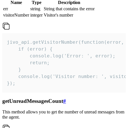
Name
Type
Description
err
string
String that contains the error
visitorNumber
integer
Visitor's number
jivo_api.getVisitorNumber(function(error, v
    if (error) {

        console.log('Error: ', error);

        return;

    }  

    console.log('Visitor number: ', visitor
});
getUnreadMessagesCount
#
This method allows you to get the number of unread messages from
the agent.