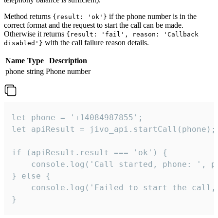
Method returns
if the phone number is in the
{result: 'ok'}
correct format and the request to start the call can be made.
Otherwise it returns
{result: 'fail', reason: 'Callback
with the call failure reason details.
disabled'}
Name
Type
Description
phone
string
Phone number
let phone = '+14084987855';

let apiResult = jivo_api.startCall(phone);

if (apiResult.result === 'ok') {

    console.log('Call started, phone: ', ph
} else {

    console.log('Failed to start the call,
}