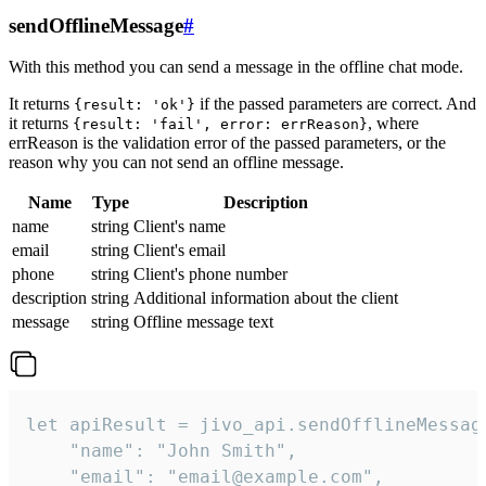
sendOfflineMessage
#
With this method you can send a message in the offline chat mode.
It returns
if the passed parameters are correct. And
{result: 'ok'}
it returns
, where
{result: 'fail', error: errReason}
errReason is the validation error of the passed parameters, or the
reason why you can not send an offline message.
Name
Type
Description
name
string
Client's name
email
string
Client's email
phone
string
Client's phone number
description
string
Additional information about the client
message
string
Offline message text
let apiResult = jivo_api.sendOfflineMessage
    "name": "John Smith",

    "email": "email@example.com",
