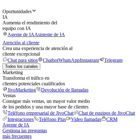
Oportunidades
IA
Aumenta el rendimiento del
equipo con IA
Agente de IA
Asistente de IA
Atención al cliente
Crea una experiencia de atención al
cliente excepcional
Chat para sitios
Chatbot
WhatsApp
Instagram
Telegram
Todos los canales
Marketing
Transforma el tráfico en
clientes potenciales cualificados
JivoMarketing
Devolución de llamadas
Ventas
Consigue más ventas, un mayor valor medio
de los pedidos y una mayor base de clientes
Teléfono empresarial de JivoChat
Chat de equipos de JivoChat
Integraciones
Teléfono Plus
Video llamadas
CRM
Agente de IA
Gestiona las preguntas
más frecuentes