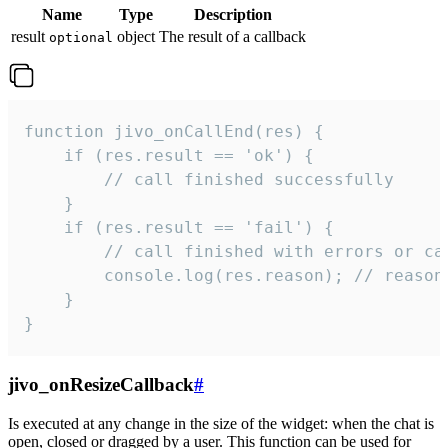
Name
Type
Description
result
object
The result of a callback
optional
function jivo_onCallEnd(res) {

    if (res.result == 'ok') {

        // call finished successfully

    }

    if (res.result == 'fail') {

        // call finished with errors or can
        console.log(res.reason); // reason 
    }

}
jivo_onResizeCallback
#
Is executed at any change in the size of the widget: when the chat is
open, closed or dragged by a user. This function can be used for