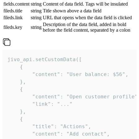
fields.content
string
Content of data field. Tags will be insulated
fileds.title
string
Title shown above a data field
fileds.link
string
URL that opens when the data field is clicked
Description of the data field, added in bold
fileds.key
string
before the field content, separated by a colon
jivo_api.setCustomData([

    {

        "content": "User balance: $56",

    },

    {

        "content": "Open customer profile",
        "link": "..."

    },

    {

        "title": "Actions",

        "content": "Add contact",
