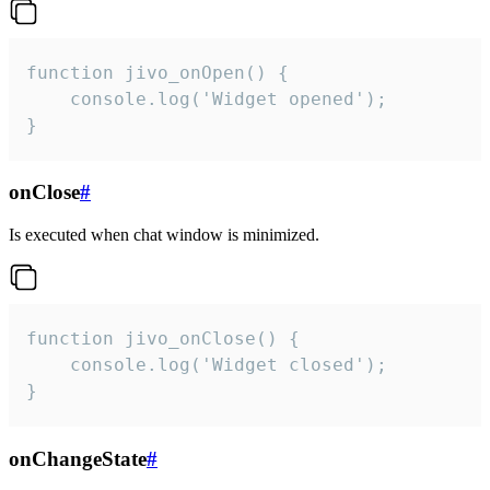
function jivo_onOpen() {

    console.log('Widget opened');

}
onClose
#
Is executed when chat window is minimized.
function jivo_onClose() {

    console.log('Widget closed');

}
onChangeState
#