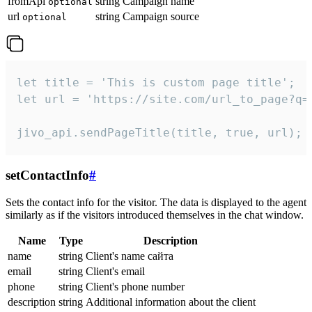
fromApi
string
Campaign name
optional
url
string
Campaign source
optional
let title = 'This is custom page title';

let url = 'https://site.com/url_to_page?q=p
jivo_api.sendPageTitle(title, true, url);
setContactInfo
#
Sets the contact info for the visitor. The data is displayed to the agent
similarly as if the visitors introduced themselves in the chat window.
Name
Type
Description
name
string
Client's name сайта
email
string
Client's email
phone
string
Client's phone number
description
string
Additional information about the client