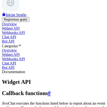
Iniciar Sesión
Regístrese gratis
Overview
Widget API
Webhooks API
Chat API
Bot API
Categorías
Overview
Widget API
Webhooks API
Chat API
Bot API
Documentation
Widget API
Callback functions
#
JivoChat executes the functions listed below to report about an event