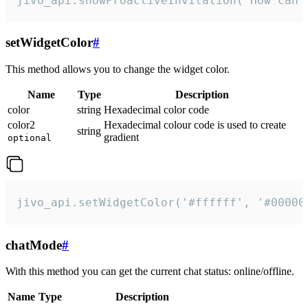
jivo_api.showProactiveInvitation("How can 
setWidgetColor
#
This method allows you to change the widget color.
Name
Type
Description
color
string
Hexadecimal color code
color2
Hexadecimal colour code is used to create
string
gradient
optional
jivo_api.setWidgetColor('#ffffff', '#00000
chatMode
#
With this method you can get the current chat status: online/offline.
Name
Type
Description