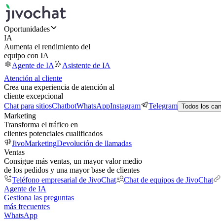
Oportunidades
IA
Aumenta el rendimiento del
equipo con IA
Agente de IA
Asistente de IA
Atención al cliente
Crea una experiencia de atención al
cliente excepcional
Chat para sitios
Chatbot
WhatsApp
Instagram
Telegram
Todos los ca
Marketing
Transforma el tráfico en
clientes potenciales cualificados
JivoMarketing
Devolución de llamadas
Ventas
Consigue más ventas, un mayor valor medio
de los pedidos y una mayor base de clientes
Teléfono empresarial de JivoChat
Chat de equipos de JivoChat
Agente de IA
Gestiona las preguntas
más frecuentes
WhatsApp