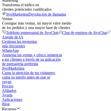
Marketing
Transforma el tráfico en
clientes potenciales cualificados
JivoMarketing
Devolución de llamadas
Ventas
Consigue más ventas, un mayor valor medio
de los pedidos y una mayor base de clientes
Teléfono empresarial de JivoChat
Chat de equipos de JivoChat
Agente de IA
Gestiona las preguntas
más frecuentes
WhatsApp
Aumenta las ventas y ofrece asistencia
a tus clientes a través de su aplicación
de mensajería preferida
JivoMarketing
Capta la atención de tus visitantes:
capta su interés antes de que se
vayan
Precios
Afiliados
Ayuda
Aplicaciones
Blog
Recursos