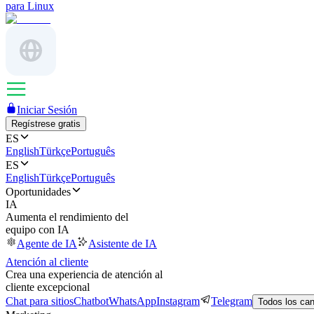
para Linux
Iniciar Sesión
Regístrese gratis
ES
English
Türkçe
Português
ES
English
Türkçe
Português
Oportunidades
IA
Aumenta el rendimiento del
equipo con IA
Agente de IA
Asistente de IA
Atención al cliente
Crea una experiencia de atención al
cliente excepcional
Chat para sitios
Chatbot
WhatsApp
Instagram
Telegram
Todos los ca