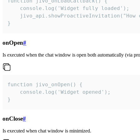
function jivo_onLoadCallback() {

    console.log('Widget fully loaded');

    jivo_api.showProactiveInvitation("How c
}
onOpen
#
Is executed when the chat window is open both automatically (via proa
function jivo_onOpen() {

    console.log('Widget opened');

}
onClose
#
Is executed when chat window is minimized.