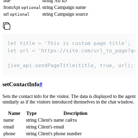
title
string
Ad ID
fromApi
string
Campaign name
optional
url
string
Campaign source
optional
let title = 'This is custom page title';

let url = 'https://site.com/url_to_page?q=p
jivo_api.sendPageTitle(title, true, url);
setContactInfo
#
Sets the contact info for the visitor. The data is displayed to the agent
similarly as if the visitors introduced themselves in the chat window.
Name
Type
Description
name
string
Client's name сайта
email
string
Client's email
phone
string
Client's phone number