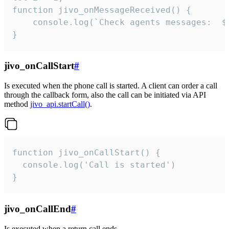
function jivo_onMessageReceived() {

	console.log(`Check agents messages:  ${i++}`)

}
jivo_onCallStart
#
Is executed when the phone call is started. A client can order a call
through the callback form, also the call can be initiated via API
method
jivo_api.startCall()
.
function jivo_onCallStart() {

  console.log('Call is started')

}
jivo_onCallEnd
#
Is executed when a return call ends.