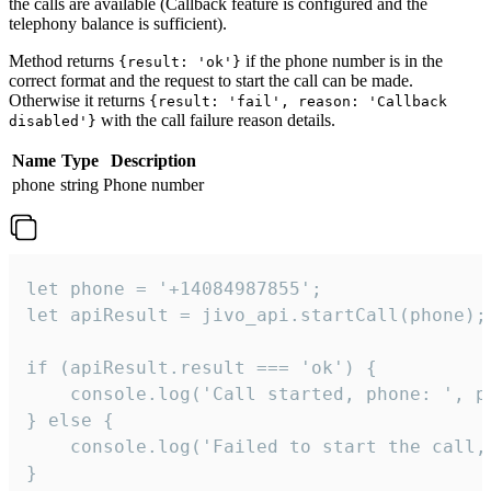
the calls are available (Callback feature is configured and the
telephony balance is sufficient).
Method returns
if the phone number is in the
{result: 'ok'}
correct format and the request to start the call can be made.
Otherwise it returns
{result: 'fail', reason: 'Callback
with the call failure reason details.
disabled'}
Name
Type
Description
phone
string
Phone number
let phone = '+14084987855';

let apiResult = jivo_api.startCall(phone);

if (apiResult.result === 'ok') {

    console.log('Call started, phone: ', ph
} else {

    console.log('Failed to start the call,
}