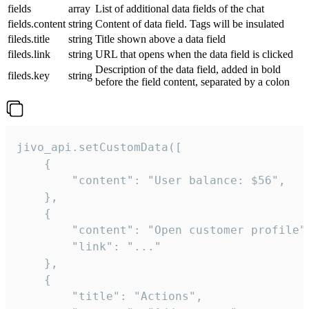
fields
array
List of additional data fields of the chat
fields.content
string
Content of data field. Tags will be insulated
fileds.title
string
Title shown above a data field
fileds.link
string
URL that opens when the data field is clicked
Description of the data field, added in bold
fileds.key
string
before the field content, separated by a colon
jivo_api.setCustomData([

    {

        "content": "User balance: $56",

    },

    {

        "content": "Open customer profile",
        "link": "..."

    },

    {

        "title": "Actions",
