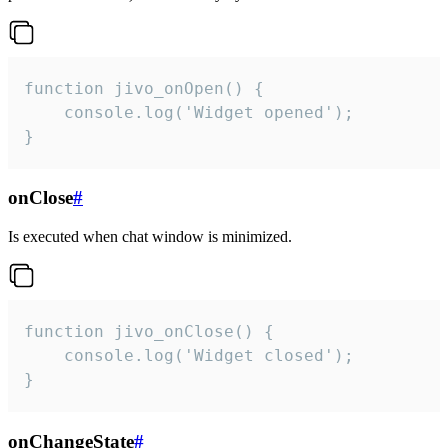
function jivo_onOpen() {

    console.log('Widget opened');

}
onClose
#
Is executed when chat window is minimized.
function jivo_onClose() {

    console.log('Widget closed');

}
onChangeState
#