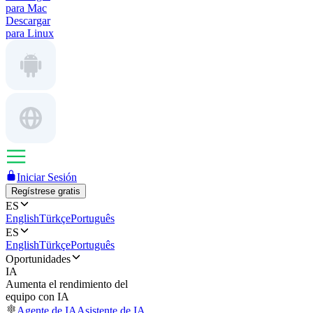
para Mac
Descargar
para Linux
Iniciar Sesión
Regístrese gratis
ES
English
Türkçe
Português
ES
English
Türkçe
Português
Oportunidades
IA
Aumenta el rendimiento del
equipo con IA
Agente de IA
Asistente de IA