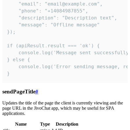
    "email": "email@example.com",

    "phone": "+14084987855",

    "description": "Description text",

    "message": "Offline message"

});

if (apiResult.result === 'ok') {

    console.log('Message sent successfully'
} else {

    console.log('Error sending message, rea
}
sendPageTitle
#
Updates the title of the page the client is currently viewing and the
page URL in the JivoChat app, which may be useful for SPA
applications.
Name
Type
Description