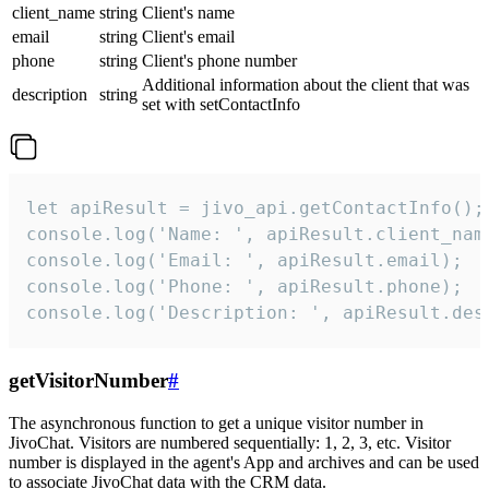
client_name
string
Client's name
email
string
Client's email
phone
string
Client's phone number
Additional information about the client that was
description
string
set with setContactInfo
let apiResult = jivo_api.getContactInfo();

console.log('Name: ', apiResult.client_name
console.log('Email: ', apiResult.email);

console.log('Phone: ', apiResult.phone);

console.log('Description: ', apiResult.des
getVisitorNumber
#
The asynchronous function to get a unique visitor number in
JivoChat. Visitors are numbered sequentially: 1, 2, 3, etc. Visitor
number is displayed in the agent's App and archives and can be used
to associate JivoChat data with the CRM data.