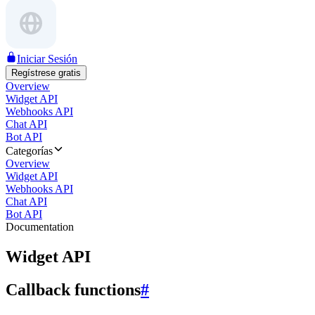
Iniciar Sesión
Regístrese gratis
Overview
Widget API
Webhooks API
Chat API
Bot API
Categorías
Overview
Widget API
Webhooks API
Chat API
Bot API
Documentation
Widget API
Callback functions
#