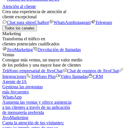
Atención al cliente
Crea una experiencia de atención al
cliente excepcional
Chat para sitios
Chatbot
WhatsApp
Instagram
Telegram
Todos los canales
Marketing
Transforma el tráfico en
clientes potenciales cualificados
JivoMarketing
Devolución de llamadas
Ventas
Consigue más ventas, un mayor valor medio
de los pedidos y una mayor base de clientes
Teléfono empresarial de JivoChat
Chat de equipos de JivoChat
Integraciones
Teléfono Plus
Video llamadas
CRM
Agente de IA
Gestiona las preguntas
más frecuentes
WhatsApp
Aumenta las ventas y ofrece asistencia
a tus clientes a través de su aplicación
de mensajería preferida
JivoMarketing
Capta la atención de tus visitantes:
capta su interés antes de que se