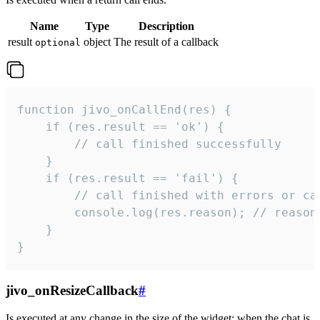
Name
Type
Description
result
object
The result of a callback
optional
function jivo_onCallEnd(res) {

    if (res.result == 'ok') {

        // call finished successfully

    }

    if (res.result == 'fail') {

        // call finished with errors or can
        console.log(res.reason); // reason 
    }

}
jivo_onResizeCallback
#
Is executed at any change in the size of the widget: when the chat is