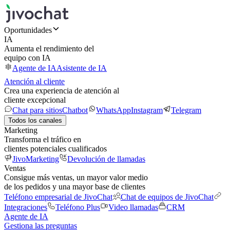
Oportunidades
IA
Aumenta el rendimiento del
equipo con IA
Agente de IA
Asistente de IA
Atención al cliente
Crea una experiencia de atención al
cliente excepcional
Chat para sitios
Chatbot
WhatsApp
Instagram
Telegram
Todos los canales
Marketing
Transforma el tráfico en
clientes potenciales cualificados
JivoMarketing
Devolución de llamadas
Ventas
Consigue más ventas, un mayor valor medio
de los pedidos y una mayor base de clientes
Teléfono empresarial de JivoChat
Chat de equipos de JivoChat
Integraciones
Teléfono Plus
Video llamadas
CRM
Agente de IA
Gestiona las preguntas