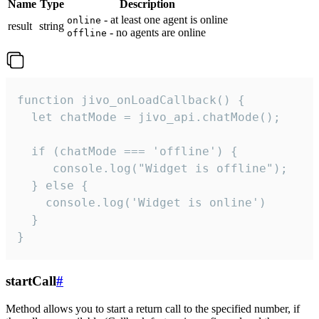
Name
Type
Description
- at least one agent is online
online
result
string
- no agents are online
offline
function jivo_onLoadCallback() {

  let chatMode = jivo_api.chatMode();

  if (chatMode === 'offline') {

     console.log("Widget is offline");

  } else {

    console.log('Widget is online')

  }

}
startCall
#
Method allows you to start a return call to the specified number, if