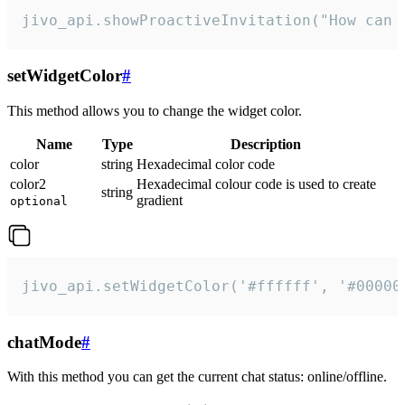
jivo_api.showProactiveInvitation("How can 
setWidgetColor
#
This method allows you to change the widget color.
Name
Type
Description
color
string
Hexadecimal color code
color2
Hexadecimal colour code is used to create
string
gradient
optional
jivo_api.setWidgetColor('#ffffff', '#00000
chatMode
#
With this method you can get the current chat status: online/offline.