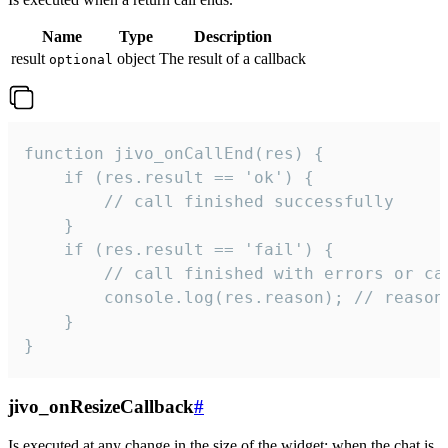
Name
Type
Description
result
object
The result of a callback
optional
function jivo_onCallEnd(res) {

    if (res.result == 'ok') {

        // call finished successfully

    }

    if (res.result == 'fail') {

        // call finished with errors or can
        console.log(res.reason); // reason 
    }

}
jivo_onResizeCallback
#
Is executed at any change in the size of the widget: when the chat is