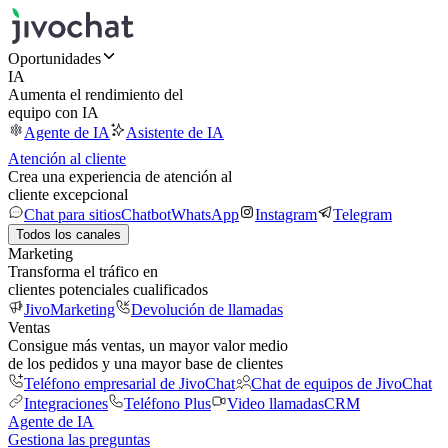
Oportunidades
IA
Aumenta el rendimiento del
equipo con IA
Agente de IA
Asistente de IA
Atención al cliente
Crea una experiencia de atención al
cliente excepcional
Chat para sitios
Chatbot
WhatsApp
Instagram
Telegram
Todos los canales
Marketing
Transforma el tráfico en
clientes potenciales cualificados
JivoMarketing
Devolución de llamadas
Ventas
Consigue más ventas, un mayor valor medio
de los pedidos y una mayor base de clientes
Teléfono empresarial de JivoChat
Chat de equipos de JivoChat
Integraciones
Teléfono Plus
Video llamadas
CRM
Agente de IA
Gestiona las preguntas