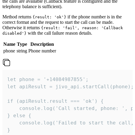
the calls are available (Callback feature is configured and the
telephony balance is sufficient).
Method returns
if the phone number is in the
{result: 'ok'}
correct format and the request to start the call can be made.
Otherwise it returns
{result: 'fail', reason: 'Callback
with the call failure reason details.
disabled'}
Name
Type
Description
phone
string
Phone number
let phone = '+14084987855';

let apiResult = jivo_api.startCall(phone);

if (apiResult.result === 'ok') {

    console.log('Call started, phone: ', ph
} else {

    console.log('Failed to start the call,
}