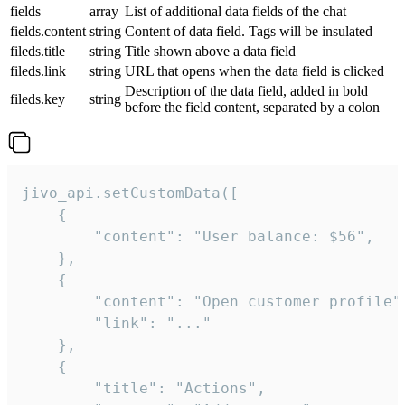
fields
array
List of additional data fields of the chat
fields.content
string
Content of data field. Tags will be insulated
fileds.title
string
Title shown above a data field
fileds.link
string
URL that opens when the data field is clicked
Description of the data field, added in bold
fileds.key
string
before the field content, separated by a colon
jivo_api.setCustomData([

    {

        "content": "User balance: $56",

    },

    {

        "content": "Open customer profile",
        "link": "..."

    },

    {

        "title": "Actions",
