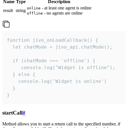
Name
Type
Description
- at least one agent is online
online
result
string
- no agents are online
offline
function jivo_onLoadCallback() {

  let chatMode = jivo_api.chatMode();

  if (chatMode === 'offline') {

     console.log("Widget is offline");

  } else {

    console.log('Widget is online')

  }

}
startCall
#
Method allows you to start a return call to the specified number, if