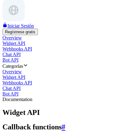
Iniciar Sesión
Regístrese gratis
Overview
Widget API
Webhooks API
Chat API
Bot API
Categorías
Overview
Widget API
Webhooks API
Chat API
Bot API
Documentation
Widget API
Callback functions
#