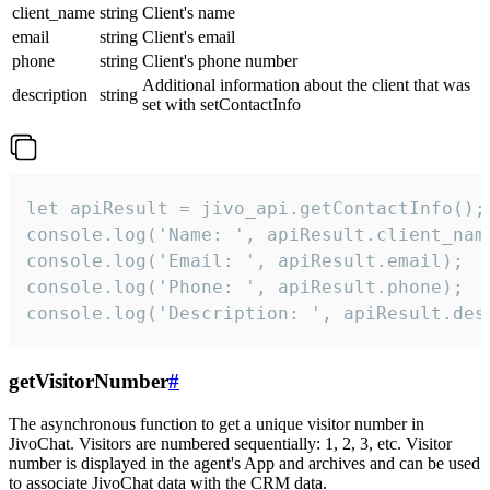
client_name
string
Client's name
email
string
Client's email
phone
string
Client's phone number
Additional information about the client that was
description
string
set with setContactInfo
let apiResult = jivo_api.getContactInfo();

console.log('Name: ', apiResult.client_name
console.log('Email: ', apiResult.email);

console.log('Phone: ', apiResult.phone);

console.log('Description: ', apiResult.des
getVisitorNumber
#
The asynchronous function to get a unique visitor number in
JivoChat. Visitors are numbered sequentially: 1, 2, 3, etc. Visitor
number is displayed in the agent's App and archives and can be used
to associate JivoChat data with the CRM data.