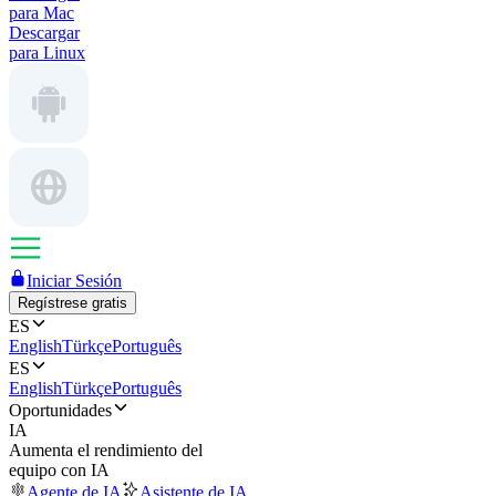
para Mac
Descargar
para Linux
Iniciar Sesión
Regístrese gratis
ES
English
Türkçe
Português
ES
English
Türkçe
Português
Oportunidades
IA
Aumenta el rendimiento del
equipo con IA
Agente de IA
Asistente de IA