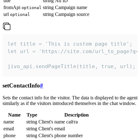
title
string
Ad ID
fromApi
string
Campaign name
optional
url
string
Campaign source
optional
let title = 'This is custom page title';

let url = 'https://site.com/url_to_page?q=p
jivo_api.sendPageTitle(title, true, url);
setContactInfo
#
Sets the contact info for the visitor. The data is displayed to the agent
similarly as if the visitors introduced themselves in the chat window.
Name
Type
Description
name
string
Client's name сайта
email
string
Client's email
phone
string
Client's phone number