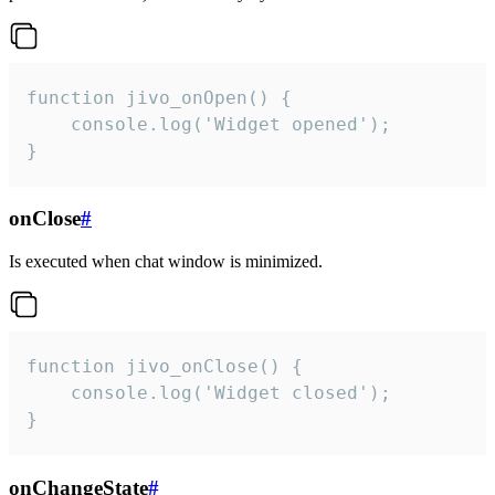
function jivo_onOpen() {

    console.log('Widget opened');

}
onClose
#
Is executed when chat window is minimized.
function jivo_onClose() {

    console.log('Widget closed');

}
onChangeState
#