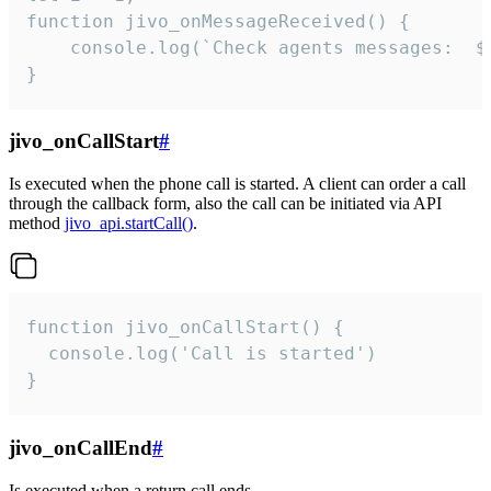
function jivo_onMessageReceived() {

	console.log(`Check agents messages:  ${i++}`)

}
jivo_onCallStart
#
Is executed when the phone call is started. A client can order a call
through the callback form, also the call can be initiated via API
method
jivo_api.startCall()
.
function jivo_onCallStart() {

  console.log('Call is started')

}
jivo_onCallEnd
#
Is executed when a return call ends.