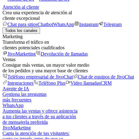
Atención al cliente
Crea una experiencia de atención al
cliente excepcional
Chat para sitios
Chatbot
WhatsApp
Instagram
Telegram
Todos los canales
Marketing
Transforma el tráfico en
clientes potenciales cualificados
JivoMarketing
Devolución de llamadas
Ventas
Consigue más ventas, un mayor valor medio
de los pedidos y una mayor base de clientes
Teléfono empresarial de JivoChat
Chat de equipos de JivoChat
Integraciones
Teléfono Plus
Video llamadas
CRM
Agente de IA
Gestiona las preguntas
más frecuentes
WhatsApp
Aumenta las ventas y ofrece asistencia
a tus clientes a través de su aplicación
de mensajería preferida
JivoMarketing
Capta la atención de tus visitantes:
capta su interés antes de que se