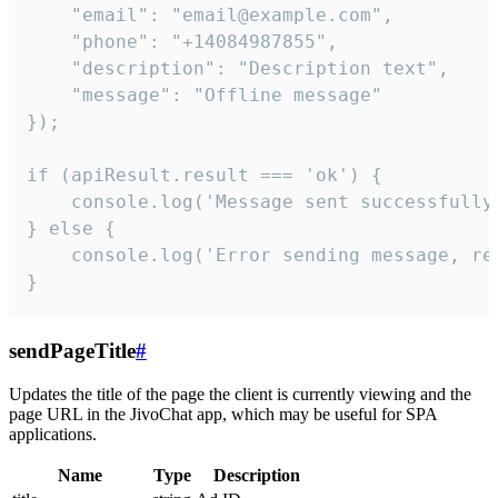
    "email": "email@example.com",

    "phone": "+14084987855",

    "description": "Description text",

    "message": "Offline message"

});

if (apiResult.result === 'ok') {

    console.log('Message sent successfully'
} else {

    console.log('Error sending message, rea
}
sendPageTitle
#
Updates the title of the page the client is currently viewing and the
page URL in the JivoChat app, which may be useful for SPA
applications.
Name
Type
Description