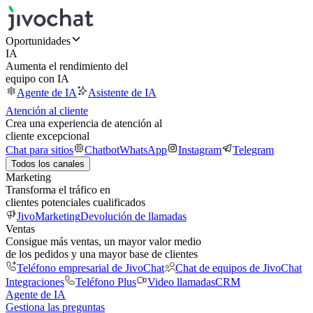
Oportunidades
IA
Aumenta el rendimiento del
equipo con IA
Agente de IA
Asistente de IA
Atención al cliente
Crea una experiencia de atención al
cliente excepcional
Chat para sitios
Chatbot
WhatsApp
Instagram
Telegram
Todos los canales
Marketing
Transforma el tráfico en
clientes potenciales cualificados
JivoMarketing
Devolución de llamadas
Ventas
Consigue más ventas, un mayor valor medio
de los pedidos y una mayor base de clientes
Teléfono empresarial de JivoChat
Chat de equipos de JivoChat
Integraciones
Teléfono Plus
Video llamadas
CRM
Agente de IA
Gestiona las preguntas