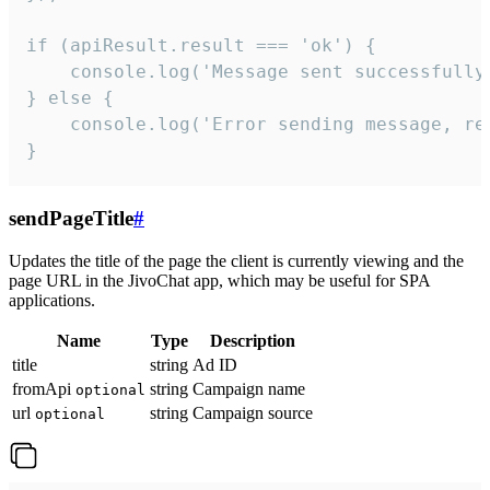
if (apiResult.result === 'ok') {

    console.log('Message sent successfully'
} else {

    console.log('Error sending message, rea
}
sendPageTitle
#
Updates the title of the page the client is currently viewing and the
page URL in the JivoChat app, which may be useful for SPA
applications.
Name
Type
Description
title
string
Ad ID
fromApi
string
Campaign name
optional
url
string
Campaign source
optional