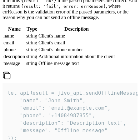
It returns
if the passed parameters are correct. And
{result: 'ok'}
it returns
, where
{result: 'fail', error: errReason}
errReason is the validation error of the passed parameters, or the
reason why you can not send an offline message.
Name
Type
Description
name
string
Client's name
email
string
Client's email
phone
string
Client's phone number
description
string
Additional information about the client
message
string
Offline message text
let apiResult = jivo_api.sendOfflineMessage
    "name": "John Smith",

    "email": "email@example.com",

    "phone": "+14084987855",

    "description": "Description text",

    "message": "Offline message"

});
