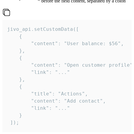
before the field content, separated by a colon
jivo_api.setCustomData([

    {

        "content": "User balance: $56",

    },

    {

        "content": "Open customer profile",
        "link": "..."

    },

    {

        "title": "Actions",

        "content": "Add contact",

        "link": "..."

    }

 ]);