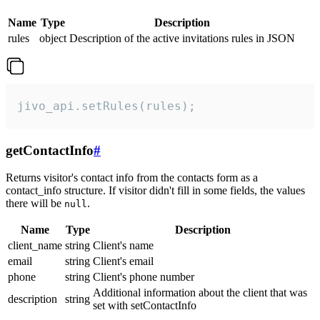
Name
Type
Description
rules
object
Description of the active invitations rules in JSON
jivo_api.setRules(rules);
getContactInfo
#
Returns visitor's contact info from the contacts form as a
contact_info structure. If visitor didn't fill in some fields, the values
there will be
.
null
Name
Type
Description
client_name
string
Client's name
email
string
Client's email
phone
string
Client's phone number
Additional information about the client that was
description
string
set with setContactInfo