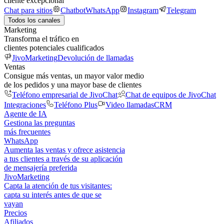
cliente excepcional
Chat para sitios
Chatbot
WhatsApp
Instagram
Telegram
Todos los canales
Marketing
Transforma el tráfico en
clientes potenciales cualificados
JivoMarketing
Devolución de llamadas
Ventas
Consigue más ventas, un mayor valor medio
de los pedidos y una mayor base de clientes
Teléfono empresarial de JivoChat
Chat de equipos de JivoChat
Integraciones
Teléfono Plus
Video llamadas
CRM
Agente de IA
Gestiona las preguntas
más frecuentes
WhatsApp
Aumenta las ventas y ofrece asistencia
a tus clientes a través de su aplicación
de mensajería preferida
JivoMarketing
Capta la atención de tus visitantes:
capta su interés antes de que se
vayan
Precios
Afiliados