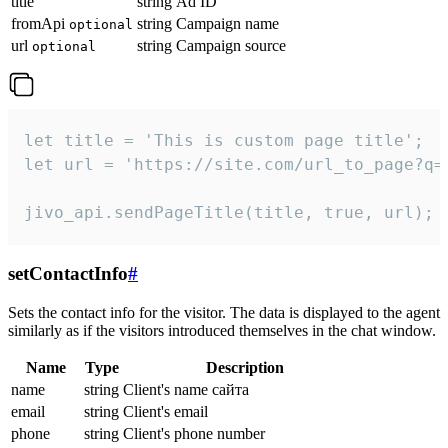
title
string
Ad ID
fromApi
string
Campaign name
optional
url
string
Campaign source
optional
let title = 'This is custom page title';

let url = 'https://site.com/url_to_page?q=p
jivo_api.sendPageTitle(title, true, url);
setContactInfo
#
Sets the contact info for the visitor. The data is displayed to the agent
similarly as if the visitors introduced themselves in the chat window.
Name
Type
Description
name
string
Client's name сайта
email
string
Client's email
phone
string
Client's phone number