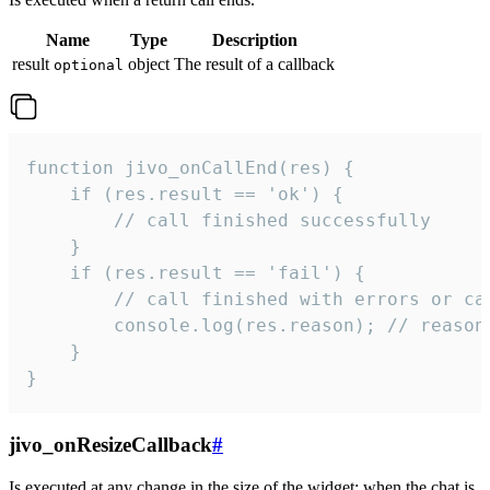
Name
Type
Description
result
object
The result of a callback
optional
function jivo_onCallEnd(res) {

    if (res.result == 'ok') {

        // call finished successfully

    }

    if (res.result == 'fail') {

        // call finished with errors or can
        console.log(res.reason); // reason 
    }

}
jivo_onResizeCallback
#
Is executed at any change in the size of the widget: when the chat is