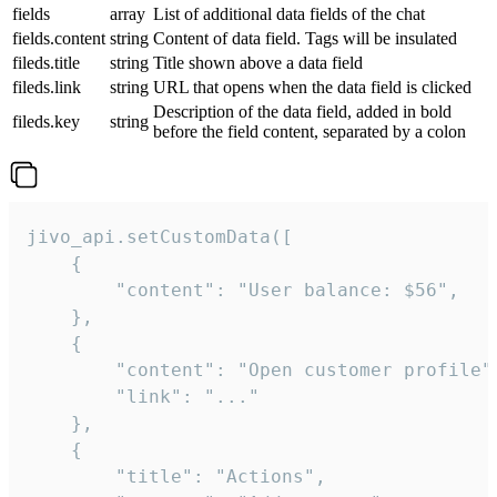
fields
array
List of additional data fields of the chat
fields.content
string
Content of data field. Tags will be insulated
fileds.title
string
Title shown above a data field
fileds.link
string
URL that opens when the data field is clicked
Description of the data field, added in bold
fileds.key
string
before the field content, separated by a colon
jivo_api.setCustomData([

    {

        "content": "User balance: $56",

    },

    {

        "content": "Open customer profile",
        "link": "..."

    },

    {

        "title": "Actions",
