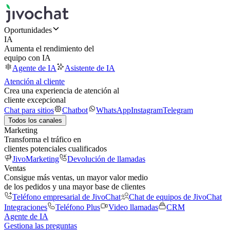
Oportunidades
IA
Aumenta el rendimiento del
equipo con IA
Agente de IA
Asistente de IA
Atención al cliente
Crea una experiencia de atención al
cliente excepcional
Chat para sitios
Chatbot
WhatsApp
Instagram
Telegram
Todos los canales
Marketing
Transforma el tráfico en
clientes potenciales cualificados
JivoMarketing
Devolución de llamadas
Ventas
Consigue más ventas, un mayor valor medio
de los pedidos y una mayor base de clientes
Teléfono empresarial de JivoChat
Chat de equipos de JivoChat
Integraciones
Teléfono Plus
Video llamadas
CRM
Agente de IA
Gestiona las preguntas