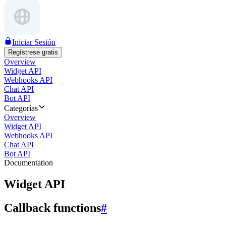
Iniciar Sesión
Regístrese gratis
Overview
Widget API
Webhooks API
Chat API
Bot API
Categorías
Overview
Widget API
Webhooks API
Chat API
Bot API
Documentation
Widget API
Callback functions
#