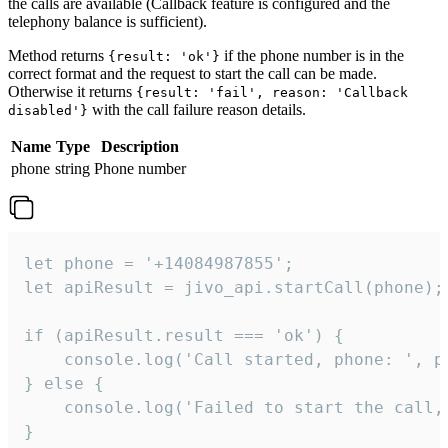
the calls are available (Callback feature is configured and the
telephony balance is sufficient).
Method returns
if the phone number is in the
{result: 'ok'}
correct format and the request to start the call can be made.
Otherwise it returns
{result: 'fail', reason: 'Callback
with the call failure reason details.
disabled'}
Name
Type
Description
phone
string
Phone number
let phone = '+14084987855';

let apiResult = jivo_api.startCall(phone);

if (apiResult.result === 'ok') {

    console.log('Call started, phone: ', ph
} else {

    console.log('Failed to start the call,
}