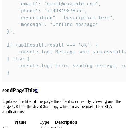
    "email": "email@example.com",

    "phone": "+14084987855",

    "description": "Description text",

    "message": "Offline message"

});

if (apiResult.result === 'ok') {

    console.log('Message sent successfully'
} else {

    console.log('Error sending message, rea
}
sendPageTitle
#
Updates the title of the page the client is currently viewing and the
page URL in the JivoChat app, which may be useful for SPA
applications.
Name
Type
Description