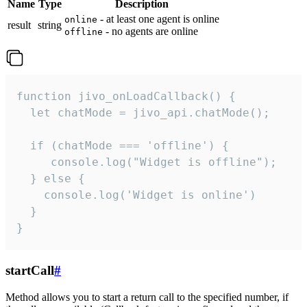
Name
Type
Description
- at least one agent is online
online
result
string
- no agents are online
offline
function jivo_onLoadCallback() {

  let chatMode = jivo_api.chatMode();

  if (chatMode === 'offline') {

     console.log("Widget is offline");

  } else {

    console.log('Widget is online')

  }

}
startCall
#
Method allows you to start a return call to the specified number, if