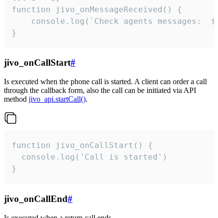
function jivo_onMessageReceived() {

	console.log(`Check agents messages:  ${i++}`)

}
jivo_onCallStart
#
Is executed when the phone call is started. A client can order a call
through the callback form, also the call can be initiated via API
method
jivo_api.startCall()
.
function jivo_onCallStart() {

  console.log('Call is started')

}
jivo_onCallEnd
#
Is executed when a return call ends.