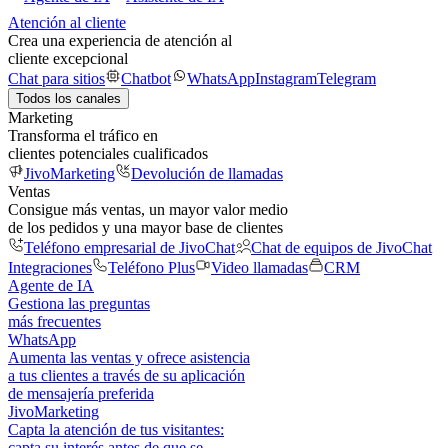
Atención al cliente
Crea una experiencia de atención al
cliente excepcional
Chat para sitios
Chatbot
WhatsApp
Instagram
Telegram
Todos los canales
Marketing
Transforma el tráfico en
clientes potenciales cualificados
JivoMarketing
Devolución de llamadas
Ventas
Consigue más ventas, un mayor valor medio
de los pedidos y una mayor base de clientes
Teléfono empresarial de JivoChat
Chat de equipos de JivoChat
Integraciones
Teléfono Plus
Video llamadas
CRM
Agente de IA
Gestiona las preguntas
más frecuentes
WhatsApp
Aumenta las ventas y ofrece asistencia
a tus clientes a través de su aplicación
de mensajería preferida
JivoMarketing
Capta la atención de tus visitantes:
capta su interés antes de que se