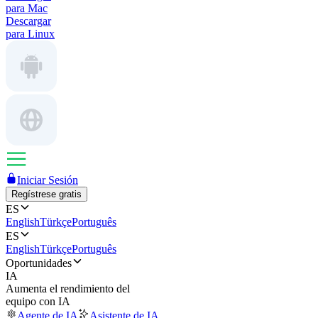
para Mac
Descargar
para Linux
Iniciar Sesión
Regístrese gratis
ES
English
Türkçe
Português
ES
English
Türkçe
Português
Oportunidades
IA
Aumenta el rendimiento del
equipo con IA
Agente de IA
Asistente de IA