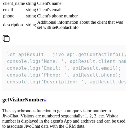
client_name
string
Client's name
email
string
Client's email
phone
string
Client's phone number
Additional information about the client that was
description
string
set with setContactInfo
let apiResult = jivo_api.getContactInfo();

console.log('Name: ', apiResult.client_name
console.log('Email: ', apiResult.email);

console.log('Phone: ', apiResult.phone);

console.log('Description: ', apiResult.des
getVisitorNumber
#
The asynchronous function to get a unique visitor number in
JivoChat. Visitors are numbered sequentially: 1, 2, 3, etc. Visitor
number is displayed in the agent's App and archives and can be used
to associate JivoChat data with the CRM data.