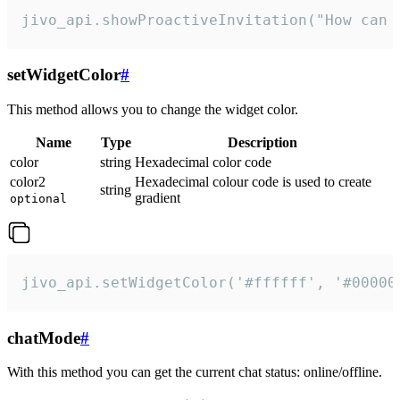
jivo_api.showProactiveInvitation("How can 
setWidgetColor
#
This method allows you to change the widget color.
Name
Type
Description
color
string
Hexadecimal color code
color2
Hexadecimal colour code is used to create
string
gradient
optional
jivo_api.setWidgetColor('#ffffff', '#00000
chatMode
#
With this method you can get the current chat status: online/offline.