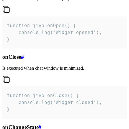
function jivo_onOpen() {

    console.log('Widget opened');

}
onClose
#
Is executed when chat window is minimized.
function jivo_onClose() {

    console.log('Widget closed');

}
onChangeState
#