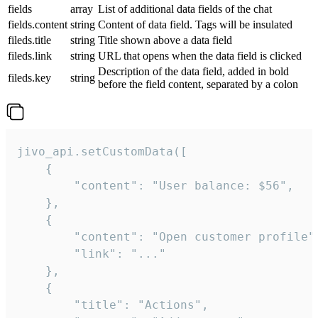
fields
array
List of additional data fields of the chat
fields.content
string
Content of data field. Tags will be insulated
fileds.title
string
Title shown above a data field
fileds.link
string
URL that opens when the data field is clicked
Description of the data field, added in bold
fileds.key
string
before the field content, separated by a colon
jivo_api.setCustomData([

    {

        "content": "User balance: $56",

    },

    {

        "content": "Open customer profile",
        "link": "..."

    },

    {

        "title": "Actions",
