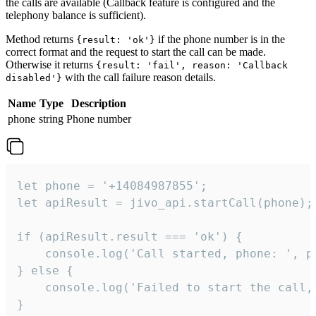
the calls are available (Callback feature is configured and the
telephony balance is sufficient).
Method returns
if the phone number is in the
{result: 'ok'}
correct format and the request to start the call can be made.
Otherwise it returns
{result: 'fail', reason: 'Callback
with the call failure reason details.
disabled'}
Name
Type
Description
phone
string
Phone number
let phone = '+14084987855';

let apiResult = jivo_api.startCall(phone);

if (apiResult.result === 'ok') {

    console.log('Call started, phone: ', ph
} else {

    console.log('Failed to start the call,
}