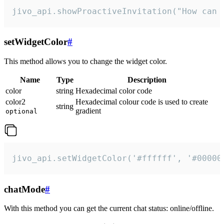
jivo_api.showProactiveInvitation("How can 
setWidgetColor
#
This method allows you to change the widget color.
Name
Type
Description
color
string
Hexadecimal color code
color2
Hexadecimal colour code is used to create
string
gradient
optional
jivo_api.setWidgetColor('#ffffff', '#00000
chatMode
#
With this method you can get the current chat status: online/offline.