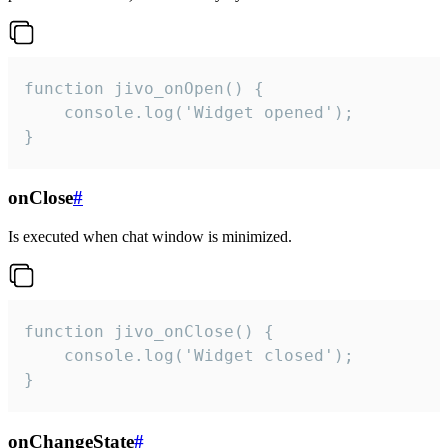
function jivo_onOpen() {

    console.log('Widget opened');

}
onClose
#
Is executed when chat window is minimized.
function jivo_onClose() {

    console.log('Widget closed');

}
onChangeState
#