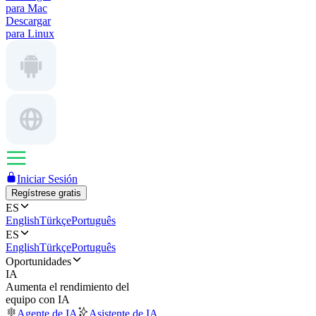
para Mac
Descargar
para Linux
Iniciar Sesión
Regístrese gratis
ES
English
Türkçe
Português
ES
English
Türkçe
Português
Oportunidades
IA
Aumenta el rendimiento del
equipo con IA
Agente de IA
Asistente de IA