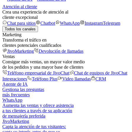
Atención al cliente
Crea una experiencia de atención al
cliente excepcional
Chat para sitios
Chatbot
WhatsApp
Instagram
Telegram
Todos los canales
Marketing
Transforma el tráfico en
clientes potenciales cualificados
JivoMarketing
Devolución de llamadas
Ventas
Consigue más ventas, un mayor valor medio
de los pedidos y una mayor base de clientes
Teléfono empresarial de JivoChat
Chat de equipos de JivoChat
Integraciones
Teléfono Plus
Video llamadas
CRM
Agente de IA
Gestiona las preguntas
más frecuentes
WhatsApp
Aumenta las ventas y ofrece asistencia
a tus clientes a través de su aplicación
de mensajería preferida
JivoMarketing
Capta la atención de tus visitantes:
capta su interés antes de que se