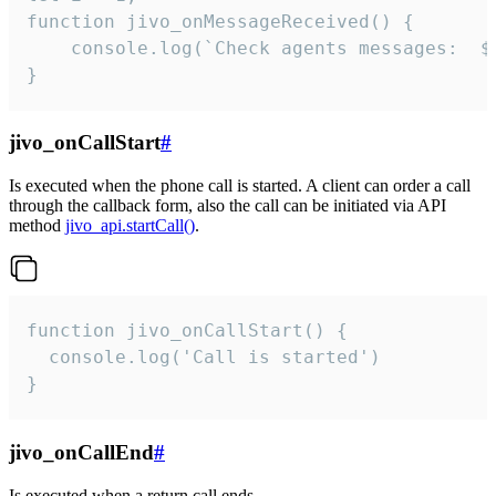
function jivo_onMessageReceived() {

	console.log(`Check agents messages:  ${i++}`)

}
jivo_onCallStart
#
Is executed when the phone call is started. A client can order a call
through the callback form, also the call can be initiated via API
method
jivo_api.startCall()
.
function jivo_onCallStart() {

  console.log('Call is started')

}
jivo_onCallEnd
#
Is executed when a return call ends.