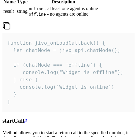
Name
Type
Description
- at least one agent is online
online
result
string
- no agents are online
offline
function jivo_onLoadCallback() {

  let chatMode = jivo_api.chatMode();

  if (chatMode === 'offline') {

     console.log("Widget is offline");

  } else {

    console.log('Widget is online')

  }

}
startCall
#
Method allows you to start a return call to the specified number, if