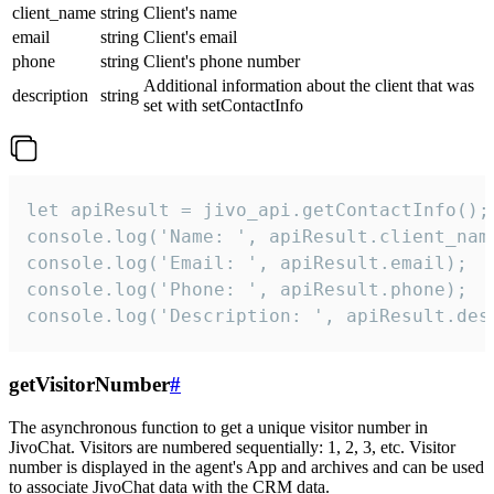
client_name
string
Client's name
email
string
Client's email
phone
string
Client's phone number
Additional information about the client that was
description
string
set with setContactInfo
let apiResult = jivo_api.getContactInfo();

console.log('Name: ', apiResult.client_name
console.log('Email: ', apiResult.email);

console.log('Phone: ', apiResult.phone);

console.log('Description: ', apiResult.des
getVisitorNumber
#
The asynchronous function to get a unique visitor number in
JivoChat. Visitors are numbered sequentially: 1, 2, 3, etc. Visitor
number is displayed in the agent's App and archives and can be used
to associate JivoChat data with the CRM data.