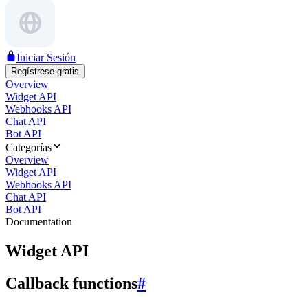
Iniciar Sesión
Regístrese gratis
Overview
Widget API
Webhooks API
Chat API
Bot API
Categorías
Overview
Widget API
Webhooks API
Chat API
Bot API
Documentation
Widget API
Callback functions
#