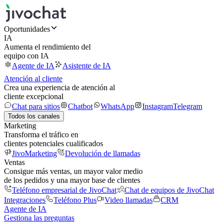
Oportunidades
IA
Aumenta el rendimiento del
equipo con IA
Agente de IA
Asistente de IA
Atención al cliente
Crea una experiencia de atención al
cliente excepcional
Chat para sitios
Chatbot
WhatsApp
Instagram
Telegram
Todos los canales
Marketing
Transforma el tráfico en
clientes potenciales cualificados
JivoMarketing
Devolución de llamadas
Ventas
Consigue más ventas, un mayor valor medio
de los pedidos y una mayor base de clientes
Teléfono empresarial de JivoChat
Chat de equipos de JivoChat
Integraciones
Teléfono Plus
Video llamadas
CRM
Agente de IA
Gestiona las preguntas