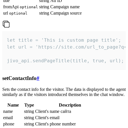
title
string
Ad ID
fromApi
string
Campaign name
optional
url
string
Campaign source
optional
let title = 'This is custom page title';

let url = 'https://site.com/url_to_page?q=p
jivo_api.sendPageTitle(title, true, url);
setContactInfo
#
Sets the contact info for the visitor. The data is displayed to the agent
similarly as if the visitors introduced themselves in the chat window.
Name
Type
Description
name
string
Client's name сайта
email
string
Client's email
phone
string
Client's phone number