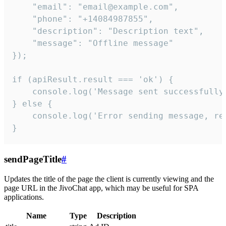
    "email": "email@example.com",

    "phone": "+14084987855",

    "description": "Description text",

    "message": "Offline message"

});

if (apiResult.result === 'ok') {

    console.log('Message sent successfully'
} else {

    console.log('Error sending message, rea
}
sendPageTitle
#
Updates the title of the page the client is currently viewing and the
page URL in the JivoChat app, which may be useful for SPA
applications.
Name
Type
Description