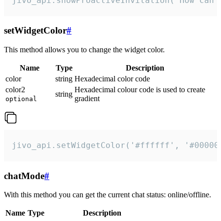
jivo_api.showProactiveInvitation("How can 
setWidgetColor
#
This method allows you to change the widget color.
Name
Type
Description
color
string
Hexadecimal color code
color2
Hexadecimal colour code is used to create
string
gradient
optional
jivo_api.setWidgetColor('#ffffff', '#00000
chatMode
#
With this method you can get the current chat status: online/offline.
Name
Type
Description