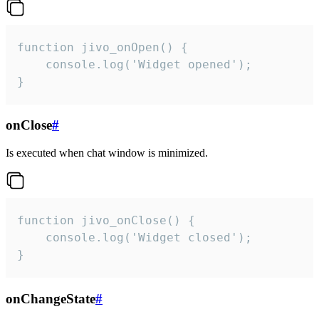
function jivo_onOpen() {

    console.log('Widget opened');

}
onClose
#
Is executed when chat window is minimized.
function jivo_onClose() {

    console.log('Widget closed');

}
onChangeState
#