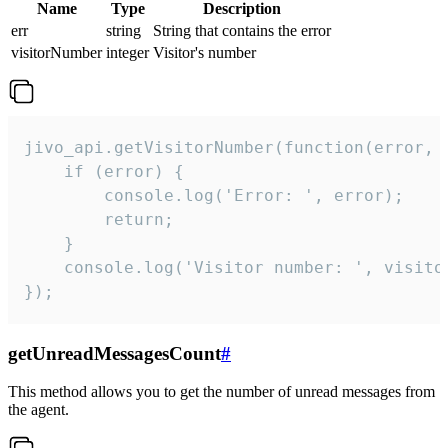
Name
Type
Description
err
string
String that contains the error
visitorNumber
integer
Visitor's number
jivo_api.getVisitorNumber(function(error, v
    if (error) {

        console.log('Error: ', error);

        return;

    }  

    console.log('Visitor number: ', visitor
});
getUnreadMessagesCount
#
This method allows you to get the number of unread messages from
the agent.