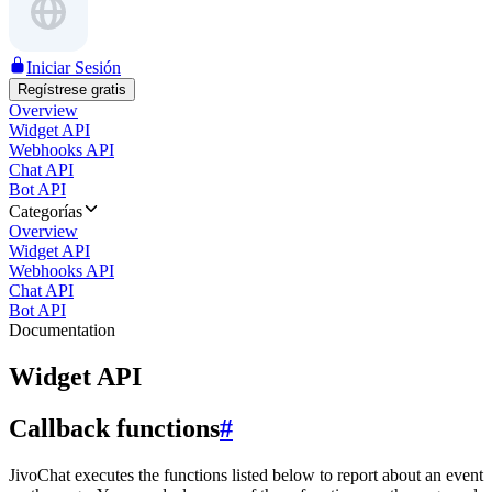
Iniciar Sesión
Regístrese gratis
Overview
Widget API
Webhooks API
Chat API
Bot API
Categorías
Overview
Widget API
Webhooks API
Chat API
Bot API
Documentation
Widget API
Callback functions
#
JivoChat executes the functions listed below to report about an event