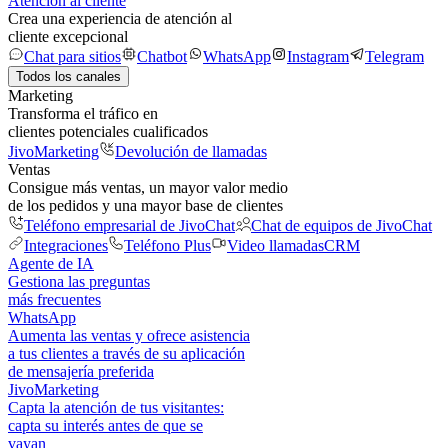
Atención al cliente
Crea una experiencia de atención al
cliente excepcional
Chat para sitios
Chatbot
WhatsApp
Instagram
Telegram
Todos los canales
Marketing
Transforma el tráfico en
clientes potenciales cualificados
JivoMarketing
Devolución de llamadas
Ventas
Consigue más ventas, un mayor valor medio
de los pedidos y una mayor base de clientes
Teléfono empresarial de JivoChat
Chat de equipos de JivoChat
Integraciones
Teléfono Plus
Video llamadas
CRM
Agente de IA
Gestiona las preguntas
más frecuentes
WhatsApp
Aumenta las ventas y ofrece asistencia
a tus clientes a través de su aplicación
de mensajería preferida
JivoMarketing
Capta la atención de tus visitantes:
capta su interés antes de que se
vayan