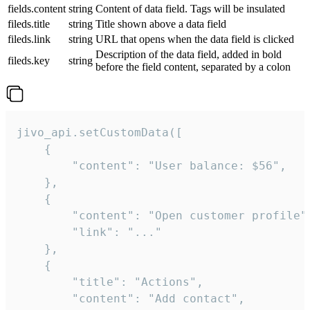
fields.content
string
Content of data field. Tags will be insulated
fileds.title
string
Title shown above a data field
fileds.link
string
URL that opens when the data field is clicked
Description of the data field, added in bold
fileds.key
string
before the field content, separated by a colon
jivo_api.setCustomData([

    {

        "content": "User balance: $56",

    },

    {

        "content": "Open customer profile",
        "link": "..."

    },

    {

        "title": "Actions",

        "content": "Add contact",
