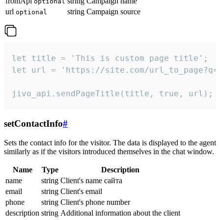
fromApi
string
Campaign name
optional
url
string
Campaign source
optional
let title = 'This is custom page title';

let url = 'https://site.com/url_to_page?q=p
jivo_api.sendPageTitle(title, true, url);
setContactInfo
#
Sets the contact info for the visitor. The data is displayed to the agent
similarly as if the visitors introduced themselves in the chat window.
Name
Type
Description
name
string
Client's name сайта
email
string
Client's email
phone
string
Client's phone number
description
string
Additional information about the client