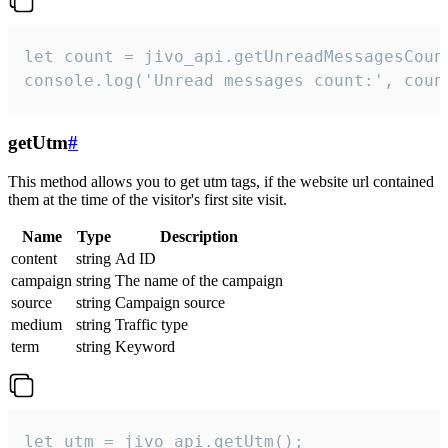
let count = jivo_api.getUnreadMessagesCount
console.log('Unread messages count:', coun
getUtm
#
This method allows you to get utm tags, if the website url contained
them at the time of the visitor's first site visit.
Name
Type
Description
content
string
Ad ID
campaign
string
The name of the campaign
source
string
Campaign source
medium
string
Traffic type
term
string
Keyword
let utm = jivo_api.getUtm();
