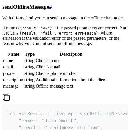
sendOfflineMessage
#
With this method you can send a message in the offline chat mode.
It returns
if the passed parameters are correct. And
{result: 'ok'}
it returns
, where
{result: 'fail', error: errReason}
errReason is the validation error of the passed parameters, or the
reason why you can not send an offline message.
Name
Type
Description
name
string
Client's name
email
string
Client's email
phone
string
Client's phone number
description
string
Additional information about the client
message
string
Offline message text
let apiResult = jivo_api.sendOfflineMessage
    "name": "John Smith",

    "email": "email@example.com",
