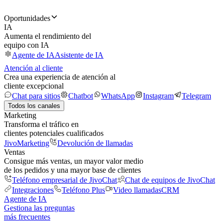
Oportunidades
IA
Aumenta el rendimiento del
equipo con IA
Agente de IA
Asistente de IA
Atención al cliente
Crea una experiencia de atención al
cliente excepcional
Chat para sitios
Chatbot
WhatsApp
Instagram
Telegram
Todos los canales
Marketing
Transforma el tráfico en
clientes potenciales cualificados
JivoMarketing
Devolución de llamadas
Ventas
Consigue más ventas, un mayor valor medio
de los pedidos y una mayor base de clientes
Teléfono empresarial de JivoChat
Chat de equipos de JivoChat
Integraciones
Teléfono Plus
Video llamadas
CRM
Agente de IA
Gestiona las preguntas
más frecuentes