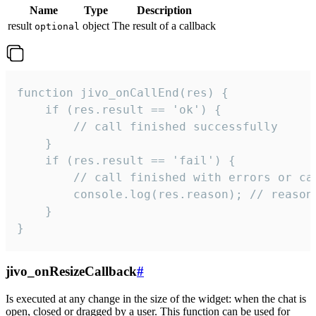
Name
Type
Description
result
object
The result of a callback
optional
function jivo_onCallEnd(res) {

    if (res.result == 'ok') {

        // call finished successfully

    }

    if (res.result == 'fail') {

        // call finished with errors or can
        console.log(res.reason); // reason 
    }

}
jivo_onResizeCallback
#
Is executed at any change in the size of the widget: when the chat is
open, closed or dragged by a user. This function can be used for