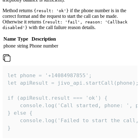
Method returns
if the phone number is in the
{result: 'ok'}
correct format and the request to start the call can be made.
Otherwise it returns
{result: 'fail', reason: 'Callback
with the call failure reason details.
disabled'}
Name
Type
Description
phone
string
Phone number
let phone = '+14084987855';

let apiResult = jivo_api.startCall(phone);

if (apiResult.result === 'ok') {

    console.log('Call started, phone: ', ph
} else {

    console.log('Failed to start the call,
}