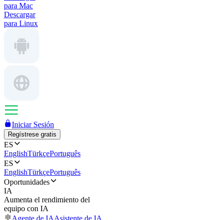
para Mac
Descargar
para Linux
Iniciar Sesión
Regístrese gratis
ES
English
Türkçe
Português
ES
English
Türkçe
Português
Oportunidades
IA
Aumenta el rendimiento del
equipo con IA
Agente de IA
Asistente de IA