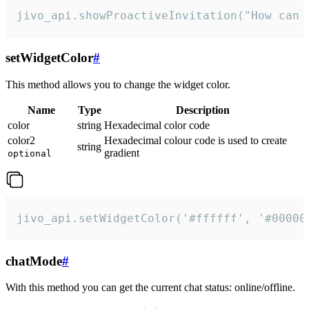
jivo_api.showProactiveInvitation("How can 
setWidgetColor
#
This method allows you to change the widget color.
Name
Type
Description
color
string
Hexadecimal color code
color2
Hexadecimal colour code is used to create
string
gradient
optional
jivo_api.setWidgetColor('#ffffff', '#00000
chatMode
#
With this method you can get the current chat status: online/offline.