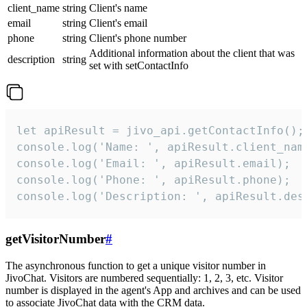
client_name
string
Client's name
email
string
Client's email
phone
string
Client's phone number
Additional information about the client that was
description
string
set with setContactInfo
let apiResult = jivo_api.getContactInfo();

console.log('Name: ', apiResult.client_name
console.log('Email: ', apiResult.email);

console.log('Phone: ', apiResult.phone);

console.log('Description: ', apiResult.des
getVisitorNumber
#
The asynchronous function to get a unique visitor number in
JivoChat. Visitors are numbered sequentially: 1, 2, 3, etc. Visitor
number is displayed in the agent's App and archives and can be used
to associate JivoChat data with the CRM data.