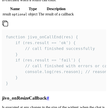
Name
Type
Description
result
object
The result of a callback
optional
function jivo_onCallEnd(res) {

    if (res.result == 'ok') {

        // call finished successfully

    }

    if (res.result == 'fail') {

        // call finished with errors or can
        console.log(res.reason); // reason 
    }

}
jivo_onResizeCallback
#
Is executed at any change in the size of the widget: when the chat is