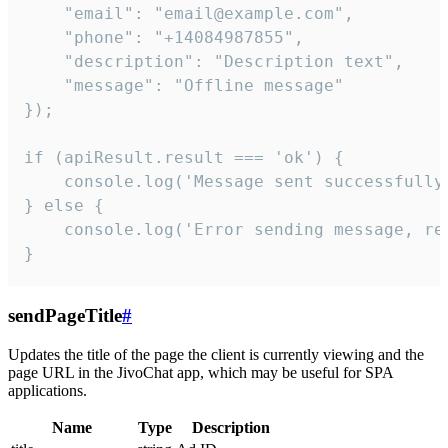
    "email": "email@example.com",

    "phone": "+14084987855",

    "description": "Description text",

    "message": "Offline message"

});

if (apiResult.result === 'ok') {

    console.log('Message sent successfully'
} else {

    console.log('Error sending message, rea
}
sendPageTitle
#
Updates the title of the page the client is currently viewing and the
page URL in the JivoChat app, which may be useful for SPA
applications.
Name
Type
Description