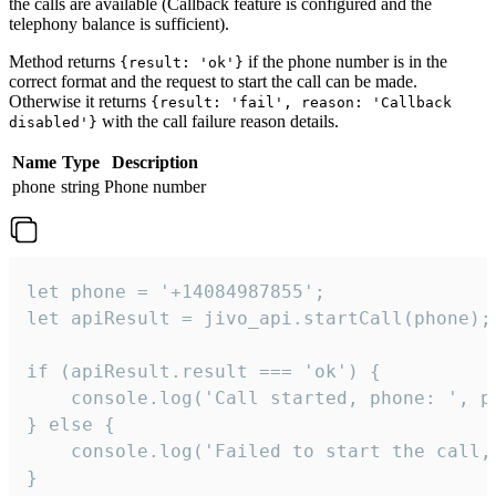
the calls are available (Callback feature is configured and the
telephony balance is sufficient).
Method returns
if the phone number is in the
{result: 'ok'}
correct format and the request to start the call can be made.
Otherwise it returns
{result: 'fail', reason: 'Callback
with the call failure reason details.
disabled'}
Name
Type
Description
phone
string
Phone number
let phone = '+14084987855';

let apiResult = jivo_api.startCall(phone);

if (apiResult.result === 'ok') {

    console.log('Call started, phone: ', ph
} else {

    console.log('Failed to start the call,
}