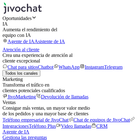
Oportunidades
IA
Aumenta el rendimiento del
equipo con IA
Agente de IA
Asistente de IA
Atención al cliente
Crea una experiencia de atención al
cliente excepcional
Chat para sitios
Chatbot
WhatsApp
Instagram
Telegram
Todos los canales
Marketing
Transforma el tráfico en
clientes potenciales cualificados
JivoMarketing
Devolución de llamadas
Ventas
Consigue más ventas, un mayor valor medio
de los pedidos y una mayor base de clientes
Teléfono empresarial de JivoChat
Chat de equipos de JivoChat
Integraciones
Teléfono Plus
Video llamadas
CRM
Agente de IA
Gestiona las preguntas