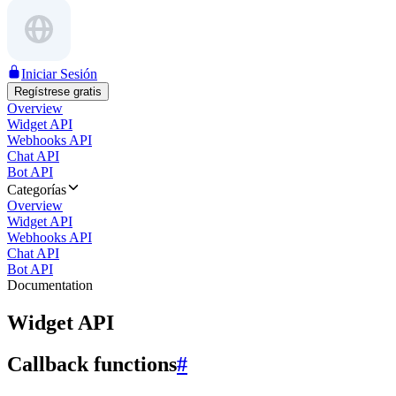
Iniciar Sesión
Regístrese gratis
Overview
Widget API
Webhooks API
Chat API
Bot API
Categorías
Overview
Widget API
Webhooks API
Chat API
Bot API
Documentation
Widget API
Callback functions
#