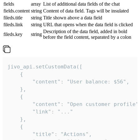
fields
array
List of additional data fields of the chat
fields.content
string
Content of data field. Tags will be insulated
fileds.title
string
Title shown above a data field
fileds.link
string
URL that opens when the data field is clicked
Description of the data field, added in bold
fileds.key
string
before the field content, separated by a colon
jivo_api.setCustomData([

    {

        "content": "User balance: $56",

    },

    {

        "content": "Open customer profile",
        "link": "..."

    },

    {

        "title": "Actions",
