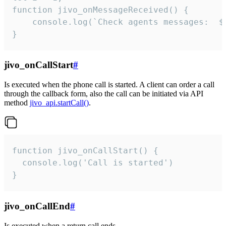
function jivo_onMessageReceived() {

	console.log(`Check agents messages:  ${i++}`)

}
jivo_onCallStart
#
Is executed when the phone call is started. A client can order a call
through the callback form, also the call can be initiated via API
method
jivo_api.startCall()
.
function jivo_onCallStart() {

  console.log('Call is started')

}
jivo_onCallEnd
#
Is executed when a return call ends.