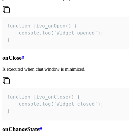
function jivo_onOpen() {

    console.log('Widget opened');

}
onClose
#
Is executed when chat window is minimized.
function jivo_onClose() {

    console.log('Widget closed');

}
onChangeState
#