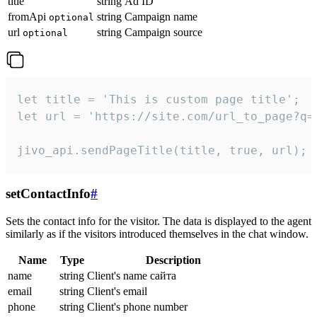
title
string
Ad ID
fromApi
string
Campaign name
optional
url
string
Campaign source
optional
let title = 'This is custom page title';

let url = 'https://site.com/url_to_page?q=p
jivo_api.sendPageTitle(title, true, url);
setContactInfo
#
Sets the contact info for the visitor. The data is displayed to the agent
similarly as if the visitors introduced themselves in the chat window.
Name
Type
Description
name
string
Client's name сайта
email
string
Client's email
phone
string
Client's phone number