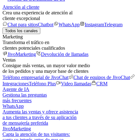
Atención al cliente
Crea una experiencia de atención al
cliente excepcional
Chat para sitios
Chatbot
WhatsApp
Instagram
Telegram
Todos los canales
Marketing
Transforma el tráfico en
clientes potenciales cualificados
JivoMarketing
Devolución de llamadas
Ventas
Consigue más ventas, un mayor valor medio
de los pedidos y una mayor base de clientes
Teléfono empresarial de JivoChat
Chat de equipos de JivoChat
Integraciones
Teléfono Plus
Video llamadas
CRM
Agente de IA
Gestiona las preguntas
más frecuentes
WhatsApp
Aumenta las ventas y ofrece asistencia
a tus clientes a través de su aplicación
de mensajería preferida
JivoMarketing
Capta la atención de tus visitantes:
capta su interés antes de que se