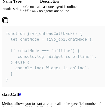
Name
Type
Description
- at least one agent is online
online
result
string
- no agents are online
offline
function jivo_onLoadCallback() {

  let chatMode = jivo_api.chatMode();

  if (chatMode === 'offline') {

     console.log("Widget is offline");

  } else {

    console.log('Widget is online')

  }

}
startCall
#
Method allows you to start a return call to the specified number, if