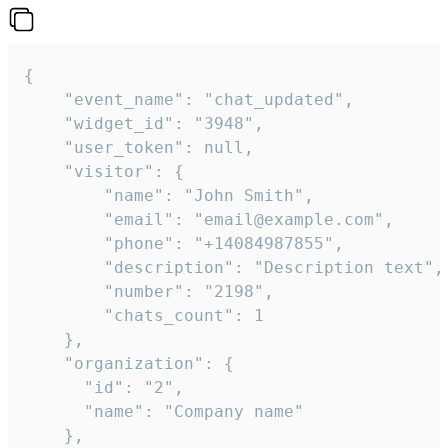
{

    "event_name": "chat_updated",

    "widget_id": "3948",

    "user_token": null,

    "visitor": {

        "name": "John Smith",

        "email": "email@example.com",

        "phone": "+14084987855",

        "description": "Description text",

        "number": "2198",

        "chats_count": 1

    },

    "organization": {

      "id": "2",

      "name": "Company name"

    },
