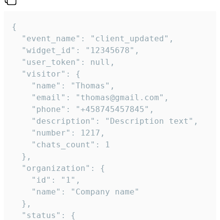
{

  "event_name": "client_updated",

  "widget_id": "12345678",

  "user_token": null,

  "visitor": {

    "name": "Thomas",

    "email": "thomas@gmail.com",

    "phone": "+458745457845",

    "description": "Description text",

    "number": 1217,

    "chats_count": 1

  },

  "organization": {

    "id": "1",

    "name": "Company name"

  },

  "status": {
