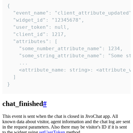
{

  "event_name": "client_attribute_updated",
  "widget_id": "12345678",

  "user_token": null,

  "client_id": 1217,

  "attributes": [

    "some_number_attribute_name": 1234,

    "some_string_attribute_name": "Some str
    ...

    <attribute_name: string>: <attribute_va
  ]

}
chat_finished
#
This event is sent when the chat is closed in JivoChat app. All
known data about visitor, agent information and the chat log are sent
in the request parameters. Also there may be visitor's ID if it is sent
to the widget using
setUserToken
method.