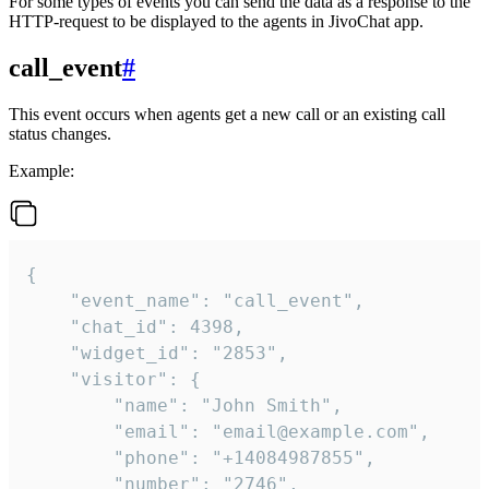
For some types of events you can send the data as a response to the
HTTP-request to be displayed to the agents in JivoChat app.
call_event
#
This event occurs when agents get a new call or an existing call
status changes.
Example:
{

    "event_name": "call_event",

    "chat_id": 4398,

    "widget_id": "2853",

    "visitor": {

        "name": "John Smith",

        "email": "email@example.com",

        "phone": "+14084987855",

        "number": "2746",
