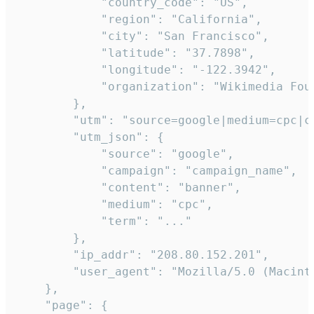
            "country_code": "US",

            "region": "California",

            "city": "San Francisco",

            "latitude": "37.7898",

            "longitude": "-122.3942",

            "organization": "Wikimedia Foun
        },

        "utm": "source=google|medium=cpc|c
        "utm_json": {

            "source": "google",

            "campaign": "campaign_name",

            "content": "banner",

            "medium": "cpc",

            "term": "..."

        },

        "ip_addr": "208.80.152.201",

        "user_agent": "Mozilla/5.0 (Macint
    },

    "page": {
