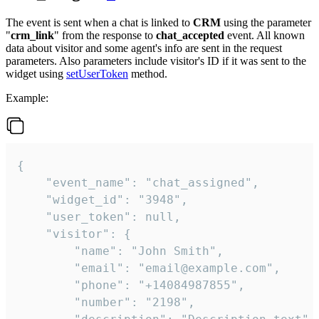
The event is sent when a chat is linked to
CRM
using the parameter
"
crm_link
" from the response to
chat_accepted
event. All known
data about visitor and some agent's info are sent in the request
parameters. Also parameters include visitor's ID if it was sent to the
widget using
setUserToken
method.
Example:
{

    "event_name": "chat_assigned",

    "widget_id": "3948",

    "user_token": null,

    "visitor": {

        "name": "John Smith",

        "email": "email@example.com",

        "phone": "+14084987855",

        "number": "2198",
