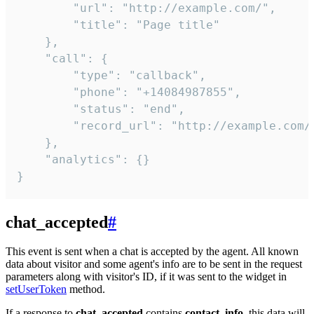
        "url": "http://example.com/",

        "title": "Page title"

    },

    "call": {

        "type": "callback",

        "phone": "+14084987855",

        "status": "end",

        "record_url": "http://example.com/r
    },

    "analytics": {}

}
chat_accepted
#
This event is sent when a chat is accepted by the agent. All known
data about visitor and some agent's info are to be sent in the request
parameters along with visitor's ID, if it was sent to the widget in
setUserToken
method.
If a response to
chat_accepted
contains
contact_info
, this data will