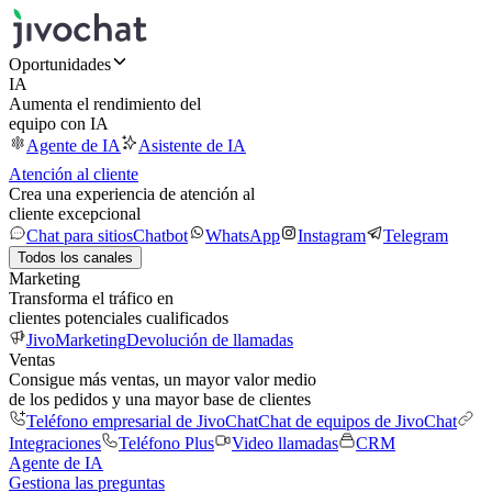
Oportunidades
IA
Aumenta el rendimiento del
equipo con IA
Agente de IA
Asistente de IA
Atención al cliente
Crea una experiencia de atención al
cliente excepcional
Chat para sitios
Chatbot
WhatsApp
Instagram
Telegram
Todos los canales
Marketing
Transforma el tráfico en
clientes potenciales cualificados
JivoMarketing
Devolución de llamadas
Ventas
Consigue más ventas, un mayor valor medio
de los pedidos y una mayor base de clientes
Teléfono empresarial de JivoChat
Chat de equipos de JivoChat
Integraciones
Teléfono Plus
Video llamadas
CRM
Agente de IA
Gestiona las preguntas