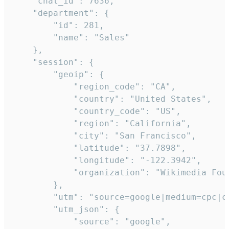
    "chat_id": 7636,

    "department": {

        "id": 281,

        "name": "Sales"

    },

    "session": {

        "geoip": {

            "region_code": "CA",

            "country": "United States",

            "country_code": "US",

            "region": "California",

            "city": "San Francisco",

            "latitude": "37.7898",

            "longitude": "-122.3942",

            "organization": "Wikimedia Foun
        },

        "utm": "source=google|medium=cpc|c
        "utm_json": {

            "source": "google",
