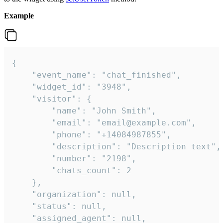
Example
{

    "event_name": "chat_finished",

    "widget_id": "3948",

    "visitor": {

        "name": "John Smith",

        "email": "email@example.com",

        "phone": "+14084987855",

        "description": "Description text",

        "number": "2198",

        "chats_count": 2

    },

    "organization": null,

    "status": null,

    "assigned_agent": null,
