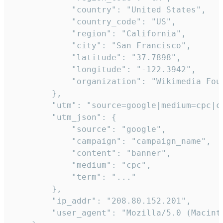
            "country": "United States",

            "country_code": "US",

            "region": "California",

            "city": "San Francisco",

            "latitude": "37.7898",

            "longitude": "-122.3942",

            "organization": "Wikimedia Foun
        },

        "utm": "source=google|medium=cpc|c
        "utm_json": {

            "source": "google",

            "campaign": "campaign_name",

            "content": "banner",

            "medium": "cpc",

            "term": "..."

        },

        "ip_addr": "208.80.152.201",

        "user_agent": "Mozilla/5.0 (Macint