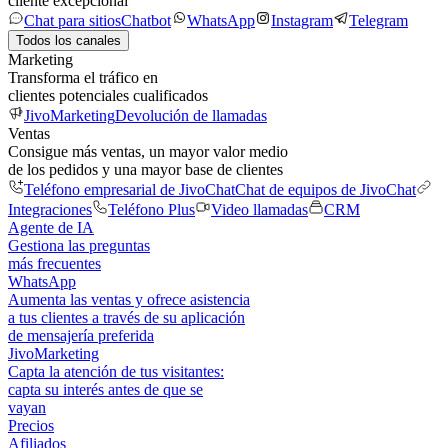
cliente excepcional
Chat para sitios
Chatbot
WhatsApp
Instagram
Telegram
Todos los canales
Marketing
Transforma el tráfico en
clientes potenciales cualificados
JivoMarketing
Devolución de llamadas
Ventas
Consigue más ventas, un mayor valor medio
de los pedidos y una mayor base de clientes
Teléfono empresarial de JivoChat
Chat de equipos de JivoChat
Integraciones
Teléfono Plus
Video llamadas
CRM
Agente de IA
Gestiona las preguntas
más frecuentes
WhatsApp
Aumenta las ventas y ofrece asistencia
a tus clientes a través de su aplicación
de mensajería preferida
JivoMarketing
Capta la atención de tus visitantes:
capta su interés antes de que se
vayan
Precios
Afiliados