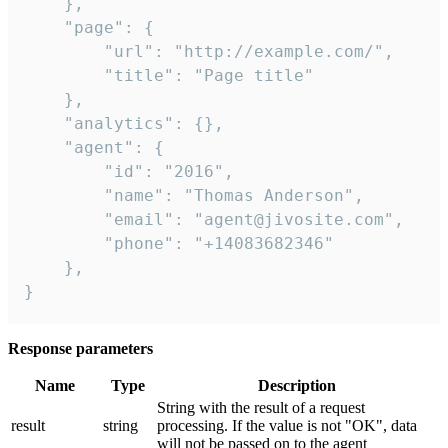
    },

    "page": {

        "url": "http://example.com/",

        "title": "Page title"

    },

    "analytics": {},

    "agent": {

        "id": "2016",

        "name": "Thomas Anderson",

        "email": "agent@jivosite.com",

        "phone": "+14083682346"

    },

}
Response parameters
Name
Type
Description
String with the result of a request
result
string
processing. If the value is not "OK", data
will not be passed on to the agent