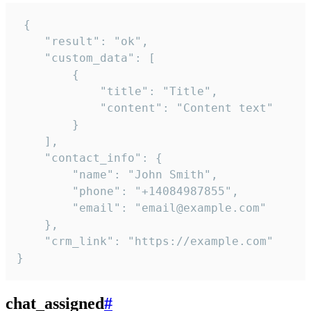
 {

    "result": "ok",

    "custom_data": [

        {

            "title": "Title",

            "content": "Content text"

        }

    ],

    "contact_info": {

        "name": "John Smith",

        "phone": "+14084987855",

        "email": "email@example.com"

    },

    "crm_link": "https://example.com"

}
chat_assigned
#