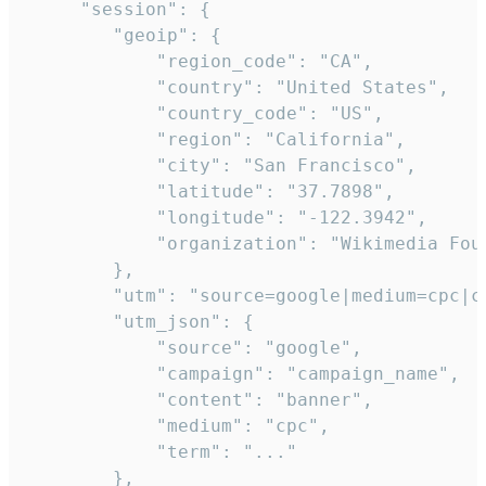
     "session": {

        "geoip": {

            "region_code": "CA",

            "country": "United States",

            "country_code": "US",

            "region": "California",

            "city": "San Francisco",

            "latitude": "37.7898",

            "longitude": "-122.3942",

            "organization": "Wikimedia Foun
        },

        "utm": "source=google|medium=cpc|c
        "utm_json": {

            "source": "google",

            "campaign": "campaign_name",

            "content": "banner",

            "medium": "cpc",

            "term": "..."

        },
