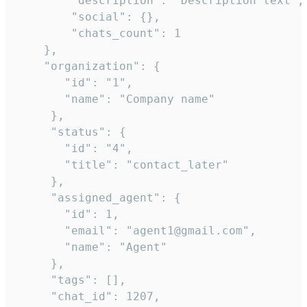
        "description": "Description text",

        "social": {},

        "chats_count": 1

    },

    "organization": {

       "id": "1",

       "name": "Company name"

     },

     "status": {

       "id": "4",

       "title": "contact_later"

     },

     "assigned_agent": {

       "id": 1,

       "email": "agent1@gmail.com",

       "name": "Agent"

     },

     "tags": [],

     "chat_id": 1207,
