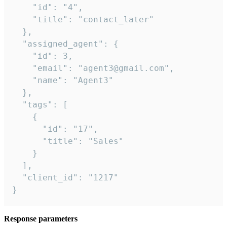
    "id": "4",

    "title": "contact_later"

  },

  "assigned_agent": {

    "id": 3,

    "email": "agent3@gmail.com",

    "name": "Agent3"

  },

  "tags": [

    {

      "id": "17",

      "title": "Sales"

    }

  ],

  "client_id": "1217"

}
Response parameters