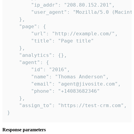
        "ip_addr": "208.80.152.201",

        "user_agent": "Mozilla/5.0 (Macint
    },

    "page": {

        "url": "http://example.com/",

        "title": "Page title"

    },

    "analytics": {},

    "agent": {

        "id": "2016",

        "name": "Thomas Anderson",

        "email": "agent@jivosite.com",

        "phone": "+14083682346"

    },

    "assign_to": "https://test-crm.com",

}
Response parameters