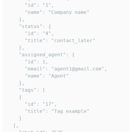
      "id": "1",

      "name": "Company name"

    },

    "status": {

      "id": "4",

      "title": "contact_later"

    },

    "assigned_agent": {

      "id": 1,

      "email": "agent1@gmail.com",

      "name": "Agent"

    },

    "tags": [

    {

      "id": "17",

      "title": "Tag example"

    }

  ],
