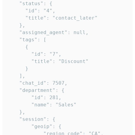
    "status": {

      "id": "4",

      "title": "contact_later"

    },

    "assigned_agent": null,

    "tags": [

      {

        "id": "7",

        "title": "Discount"

      }

    ],

    "chat_id": 7507,

    "department": {

        "id": 281,

        "name": "Sales"

    },

    "session": {

        "geoip": {

            "region_code": "CA",
