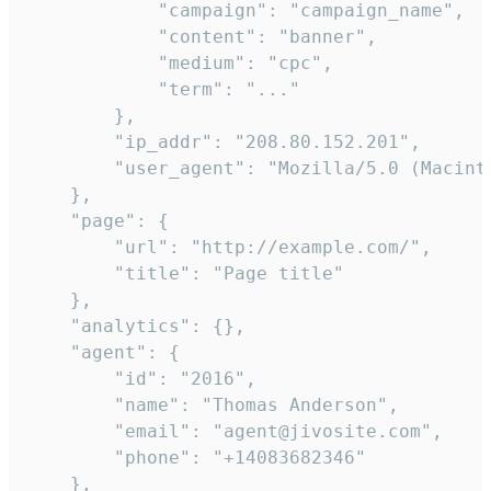
            "campaign": "campaign_name",

            "content": "banner",

            "medium": "cpc",

            "term": "..."

        },

        "ip_addr": "208.80.152.201",

        "user_agent": "Mozilla/5.0 (Macint
    },

    "page": {

        "url": "http://example.com/",

        "title": "Page title"

    },

    "analytics": {},

    "agent": {

        "id": "2016",

        "name": "Thomas Anderson",

        "email": "agent@jivosite.com",

        "phone": "+14083682346"

    },
