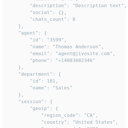
        "description": "Description text",

        "social": {},

        "chats_count": 8

    },

    "agent": {

        "id": "3599",

        "name": "Thomas Anderson",

        "email": "agent@jivosite.com",

        "phone": "+14083682346"

    },

    "department": {

        "id": 181,

        "name": "Sales"

    },

    "session": {

        "geoip": {

            "region_code": "CA",

            "country": "United States",
