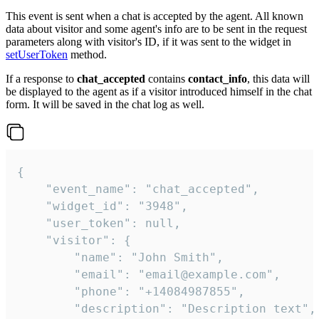
This event is sent when a chat is accepted by the agent. All known
data about visitor and some agent's info are to be sent in the request
parameters along with visitor's ID, if it was sent to the widget in
setUserToken
method.
If a response to
chat_accepted
contains
contact_info
, this data will
be displayed to the agent as if a visitor introduced himself in the chat
form. It will be saved in the chat log as well.
{

    "event_name": "chat_accepted",

    "widget_id": "3948",

    "user_token": null,

    "visitor": {

        "name": "John Smith",

        "email": "email@example.com",

        "phone": "+14084987855",

        "description": "Description text",
