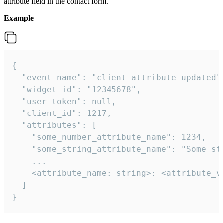
attribute field in the contact form.
Example
{

  "event_name": "client_attribute_updated",
  "widget_id": "12345678",

  "user_token": null,

  "client_id": 1217,

  "attributes": [

    "some_number_attribute_name": 1234,

    "some_string_attribute_name": "Some str
    ...

    <attribute_name: string>: <attribute_va
  ]

}