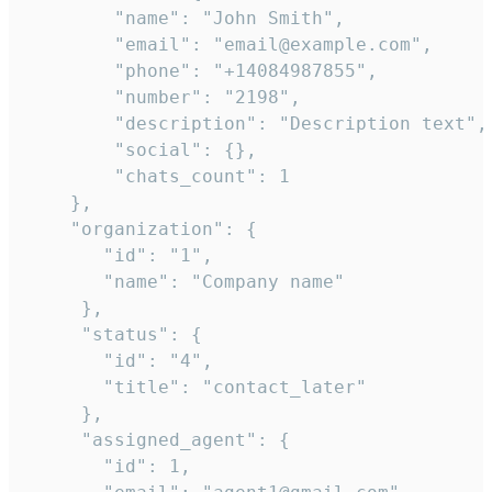
        "name": "John Smith",

        "email": "email@example.com",

        "phone": "+14084987855",

        "number": "2198",

        "description": "Description text",

        "social": {},

        "chats_count": 1

    },

    "organization": {

       "id": "1",

       "name": "Company name"

     },

     "status": {

       "id": "4",

       "title": "contact_later"

     },

     "assigned_agent": {

       "id": 1,
