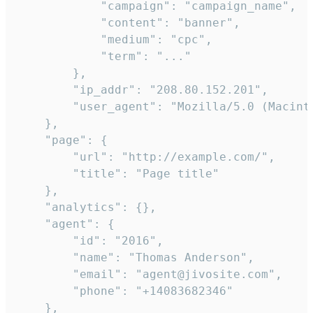
            "campaign": "campaign_name",

            "content": "banner",

            "medium": "cpc",

            "term": "..."

        },

        "ip_addr": "208.80.152.201",

        "user_agent": "Mozilla/5.0 (Macint
    },

    "page": {

        "url": "http://example.com/",

        "title": "Page title"

    },

    "analytics": {},

    "agent": {

        "id": "2016",

        "name": "Thomas Anderson",

        "email": "agent@jivosite.com",

        "phone": "+14083682346"

    },
