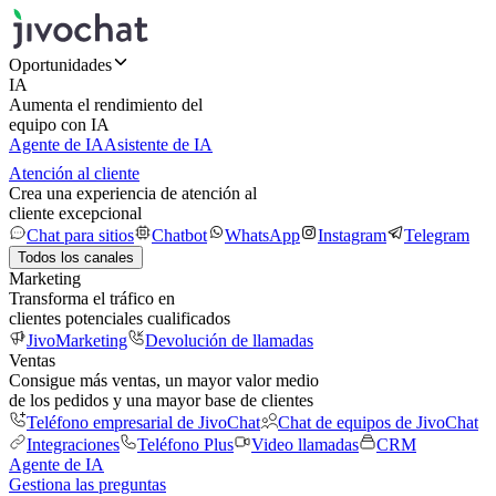
Oportunidades
IA
Aumenta el rendimiento del
equipo con IA
Agente de IA
Asistente de IA
Atención al cliente
Crea una experiencia de atención al
cliente excepcional
Chat para sitios
Chatbot
WhatsApp
Instagram
Telegram
Todos los canales
Marketing
Transforma el tráfico en
clientes potenciales cualificados
JivoMarketing
Devolución de llamadas
Ventas
Consigue más ventas, un mayor valor medio
de los pedidos y una mayor base de clientes
Teléfono empresarial de JivoChat
Chat de equipos de JivoChat
Integraciones
Teléfono Plus
Video llamadas
CRM
Agente de IA
Gestiona las preguntas