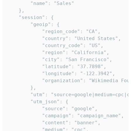
        "name": "Sales"

    },

    "session": {

        "geoip": {

            "region_code": "CA",

            "country": "United States",

            "country_code": "US",

            "region": "California",

            "city": "San Francisco",

            "latitude": "37.7898",

            "longitude": "-122.3942",

            "organization": "Wikimedia Foun
        },

        "utm": "source=google|medium=cpc|c
        "utm_json": {

            "source": "google",

            "campaign": "campaign_name",

            "content": "banner",

            "medium": "cpc",
