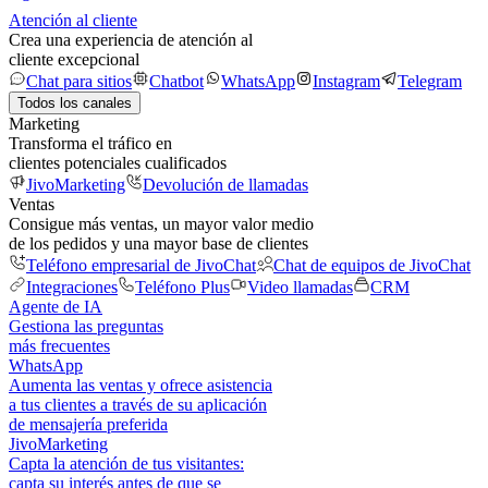
Atención al cliente
Crea una experiencia de atención al
cliente excepcional
Chat para sitios
Chatbot
WhatsApp
Instagram
Telegram
Todos los canales
Marketing
Transforma el tráfico en
clientes potenciales cualificados
JivoMarketing
Devolución de llamadas
Ventas
Consigue más ventas, un mayor valor medio
de los pedidos y una mayor base de clientes
Teléfono empresarial de JivoChat
Chat de equipos de JivoChat
Integraciones
Teléfono Plus
Video llamadas
CRM
Agente de IA
Gestiona las preguntas
más frecuentes
WhatsApp
Aumenta las ventas y ofrece asistencia
a tus clientes a través de su aplicación
de mensajería preferida
JivoMarketing
Capta la atención de tus visitantes:
capta su interés antes de que se