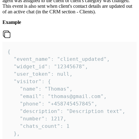
agent was assigned to the client or client's category was changed.
This event is also sent when client's contact details are updated out
of an active chat (in the CRM section - Clients).
Example
{

  "event_name": "client_updated",

  "widget_id": "12345678",

  "user_token": null,

  "visitor": {

    "name": "Thomas",

    "email": "thomas@gmail.com",

    "phone": "+458745457845",

    "description": "Description text",

    "number": 1217,

    "chats_count": 1

  },
