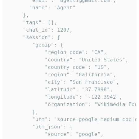
       "email": "agent1@gmail.com",

       "name": "Agent"

     },

     "tags": [],

     "chat_id": 1207,

     "session": {

        "geoip": {

            "region_code": "CA",

            "country": "United States",

            "country_code": "US",

            "region": "California",

            "city": "San Francisco",

            "latitude": "37.7898",

            "longitude": "-122.3942",

            "organization": "Wikimedia Foun
        },

        "utm": "source=google|medium=cpc|c
        "utm_json": {

            "source": "google",
