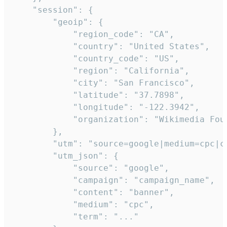
    "session": {

        "geoip": {

            "region_code": "CA",

            "country": "United States",

            "country_code": "US",

            "region": "California",

            "city": "San Francisco",

            "latitude": "37.7898",

            "longitude": "-122.3942",

            "organization": "Wikimedia Foun
        },

        "utm": "source=google|medium=cpc|c
        "utm_json": {

            "source": "google",

            "campaign": "campaign_name",

            "content": "banner",

            "medium": "cpc",

            "term": "..."
