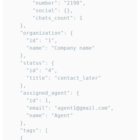
        "number": "2198",

        "social": {},

        "chats_count": 1

    },

    "organization": {

      "id": "1",

      "name": "Company name"

    },

    "status": {

      "id": "4",

      "title": "contact_later"

    },

    "assigned_agent": {

      "id": 1,

      "email": "agent1@gmail.com",

      "name": "Agent"

    },

    "tags": [

    {
