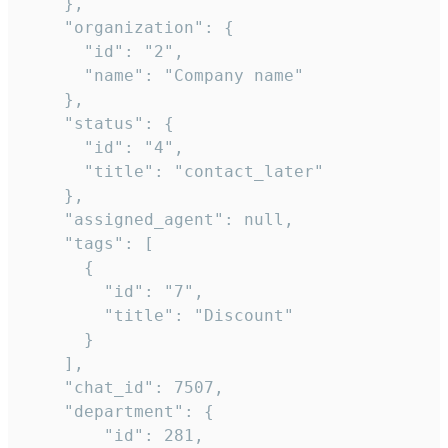
    },

    "organization": {

      "id": "2",

      "name": "Company name"

    },

    "status": {

      "id": "4",

      "title": "contact_later"

    },

    "assigned_agent": null,

    "tags": [

      {

        "id": "7",

        "title": "Discount"

      }

    ],

    "chat_id": 7507,

    "department": {

        "id": 281,
