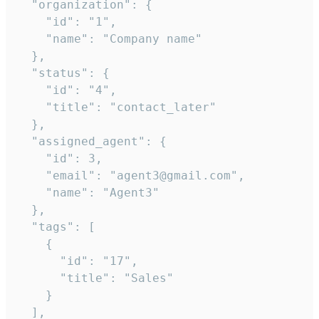
  "organization": {

    "id": "1",

    "name": "Company name"

  },

  "status": {

    "id": "4",

    "title": "contact_later"

  },

  "assigned_agent": {

    "id": 3,

    "email": "agent3@gmail.com",

    "name": "Agent3"

  },

  "tags": [

    {

      "id": "17",

      "title": "Sales"

    }

  ],
