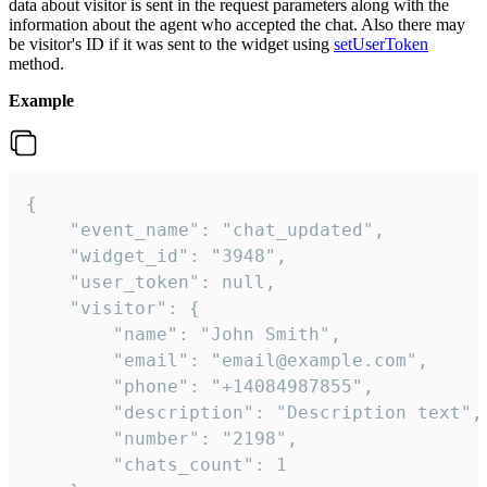
data about visitor is sent in the request parameters along with the
information about the agent who accepted the chat. Also there may
be visitor's ID if it was sent to the widget using
setUserToken
method.
Example
{

    "event_name": "chat_updated",

    "widget_id": "3948",

    "user_token": null,

    "visitor": {

        "name": "John Smith",

        "email": "email@example.com",

        "phone": "+14084987855",

        "description": "Description text",

        "number": "2198",

        "chats_count": 1
