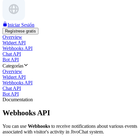
Iniciar Sesión
Regístrese gratis
Overview
Widget API
Webhooks API
Chat API
Bot API
Categorías
Overview
Widget API
Webhooks API
Chat API
Bot API
Documentation
Webhooks API
You can use
Webhooks
to receive notifications about various events
associated with visitor's activity in JivoChat system.