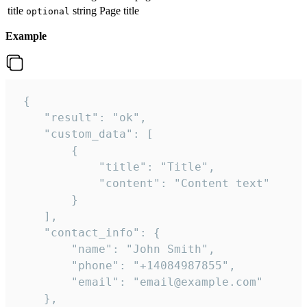
title
string
Page title
optional
Example
 {

    "result": "ok",

    "custom_data": [

        {

            "title": "Title",

            "content": "Content text"

        }

    ],

    "contact_info": {

        "name": "John Smith",

        "phone": "+14084987855",

        "email": "email@example.com"

    },
