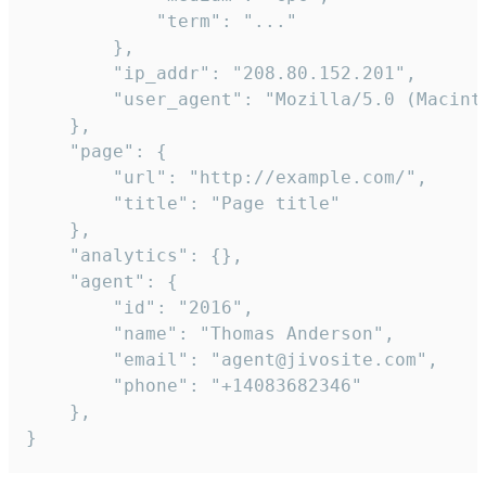
            "term": "..."

        },

        "ip_addr": "208.80.152.201",

        "user_agent": "Mozilla/5.0 (Macint
    },

    "page": {

        "url": "http://example.com/",

        "title": "Page title"

    },

    "analytics": {},

    "agent": {

        "id": "2016",

        "name": "Thomas Anderson",

        "email": "agent@jivosite.com",

        "phone": "+14083682346"

    },

}