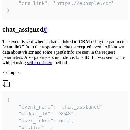
    "crm_link": "https://example.com"

}
chat_assigned
#
The event is sent when a chat is linked to
CRM
using the parameter
"
crm_link
" from the response to
chat_accepted
event. All known
data about visitor and some agent's info are sent in the request
parameters. Also parameters include visitor's ID if it was sent to the
widget using
setUserToken
method.
Example:
{

    "event_name": "chat_assigned",

    "widget_id": "3948",

    "user_token": null,

    "visitor": {
