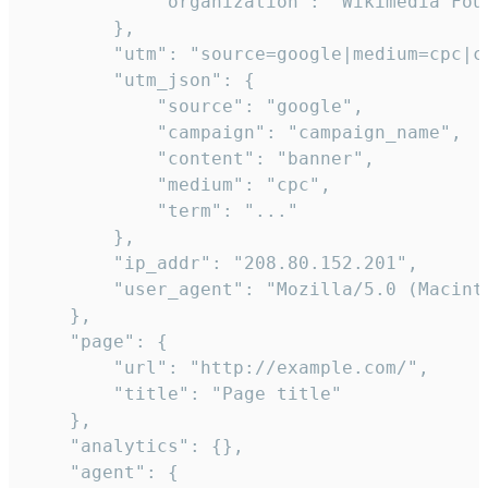
            "organization": "Wikimedia Foun
        },

        "utm": "source=google|medium=cpc|c
        "utm_json": {

            "source": "google",

            "campaign": "campaign_name",

            "content": "banner",

            "medium": "cpc",

            "term": "..."

        },

        "ip_addr": "208.80.152.201",

        "user_agent": "Mozilla/5.0 (Macint
    },

    "page": {

        "url": "http://example.com/",

        "title": "Page title"

    },

    "analytics": {},

    "agent": {
