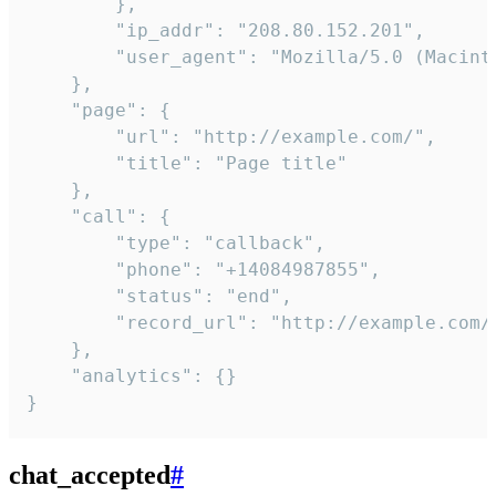
        },

        "ip_addr": "208.80.152.201",

        "user_agent": "Mozilla/5.0 (Macint
    },

    "page": {

        "url": "http://example.com/",

        "title": "Page title"

    },

    "call": {

        "type": "callback",

        "phone": "+14084987855",

        "status": "end",

        "record_url": "http://example.com/r
    },

    "analytics": {}

}
chat_accepted
#