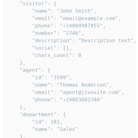
    "visitor": {

        "name": "John Smith",

        "email": "email@example.com",

        "phone": "+14084987855",

        "number": "2746",

        "description": "Description text",

        "social": {},

        "chats_count": 8

    },

    "agent": {

        "id": "3599",

        "name": "Thomas Anderson",

        "email": "agent@jivosite.com",

        "phone": "+14083682346"

    },

    "department": {

        "id": 181,

        "name": "Sales"

    },
