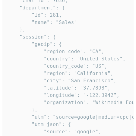
    "chat_id": 7636,

    "department": {

        "id": 281,

        "name": "Sales"

    },

    "session": {

        "geoip": {

            "region_code": "CA",

            "country": "United States",

            "country_code": "US",

            "region": "California",

            "city": "San Francisco",

            "latitude": "37.7898",

            "longitude": "-122.3942",

            "organization": "Wikimedia Foun
        },

        "utm": "source=google|medium=cpc|c
        "utm_json": {

            "source": "google",
