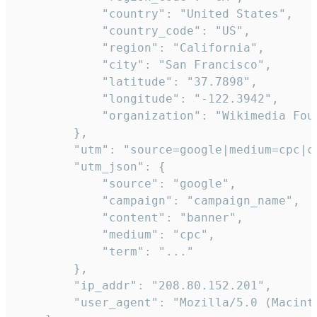
            "country": "United States",

            "country_code": "US",

            "region": "California",

            "city": "San Francisco",

            "latitude": "37.7898",

            "longitude": "-122.3942",

            "organization": "Wikimedia Foun
        },

        "utm": "source=google|medium=cpc|c
        "utm_json": {

            "source": "google",

            "campaign": "campaign_name",

            "content": "banner",

            "medium": "cpc",

            "term": "..."

        },

        "ip_addr": "208.80.152.201",

        "user_agent": "Mozilla/5.0 (Macint