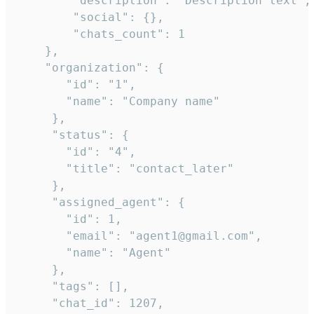
        "description": "Description text",

        "social": {},

        "chats_count": 1

    },

    "organization": {

       "id": "1",

       "name": "Company name"

     },

     "status": {

       "id": "4",

       "title": "contact_later"

     },

     "assigned_agent": {

       "id": 1,

       "email": "agent1@gmail.com",

       "name": "Agent"

     },

     "tags": [],

     "chat_id": 1207,
