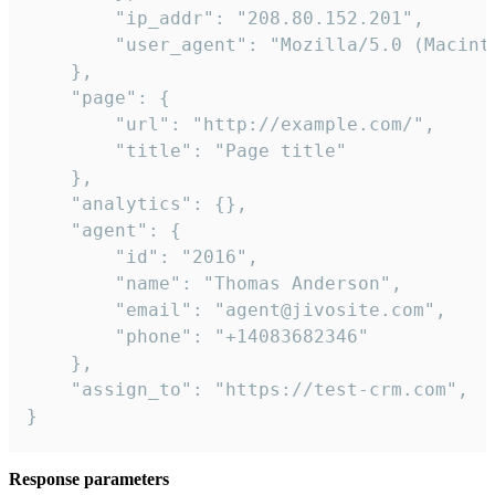
        "ip_addr": "208.80.152.201",

        "user_agent": "Mozilla/5.0 (Macint
    },

    "page": {

        "url": "http://example.com/",

        "title": "Page title"

    },

    "analytics": {},

    "agent": {

        "id": "2016",

        "name": "Thomas Anderson",

        "email": "agent@jivosite.com",

        "phone": "+14083682346"

    },

    "assign_to": "https://test-crm.com",

}
Response parameters