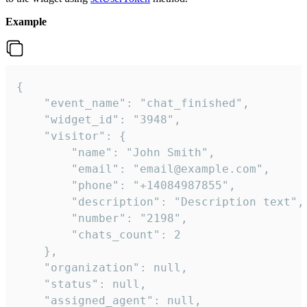
Example
{

    "event_name": "chat_finished",

    "widget_id": "3948",

    "visitor": {

        "name": "John Smith",

        "email": "email@example.com",

        "phone": "+14084987855",

        "description": "Description text",

        "number": "2198",

        "chats_count": 2

    },

    "organization": null,

    "status": null,

    "assigned_agent": null,
