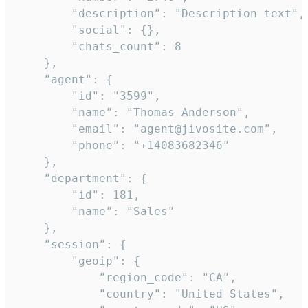
        "description": "Description text",

        "social": {},

        "chats_count": 8

    },

    "agent": {

        "id": "3599",

        "name": "Thomas Anderson",

        "email": "agent@jivosite.com",

        "phone": "+14083682346"

    },

    "department": {

        "id": 181,

        "name": "Sales"

    },

    "session": {

        "geoip": {

            "region_code": "CA",

            "country": "United States",
