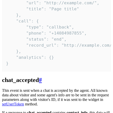
        "url": "http://example.com/",

        "title": "Page title"

    },

    "call": {

        "type": "callback",

        "phone": "+14084987855",

        "status": "end",

        "record_url": "http://example.com/r
    },

    "analytics": {}

}
chat_accepted
#
This event is sent when a chat is accepted by the agent. All known
data about visitor and some agent's info are to be sent in the request
parameters along with visitor's ID, if it was sent to the widget in
setUserToken
method.
If a response to
chat_accepted
contains
contact_info
, this data will