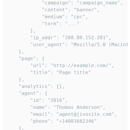
            "campaign": "campaign_name",

            "content": "banner",

            "medium": "cpc",

            "term": "..."

        },

        "ip_addr": "208.80.152.201",

        "user_agent": "Mozilla/5.0 (Macint
    },

    "page": {

        "url": "http://example.com/",

        "title": "Page title"

    },

    "analytics": {},

    "agent": {

        "id": "2016",

        "name": "Thomas Anderson",

        "email": "agent@jivosite.com",

        "phone": "+14083682346"

    },
