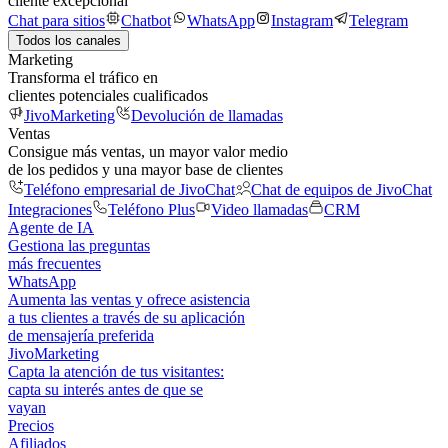
cliente excepcional
Chat para sitios
Chatbot
WhatsApp
Instagram
Telegram
Todos los canales
Marketing
Transforma el tráfico en
clientes potenciales cualificados
JivoMarketing
Devolución de llamadas
Ventas
Consigue más ventas, un mayor valor medio
de los pedidos y una mayor base de clientes
Teléfono empresarial de JivoChat
Chat de equipos de JivoChat
Integraciones
Teléfono Plus
Video llamadas
CRM
Agente de IA
Gestiona las preguntas
más frecuentes
WhatsApp
Aumenta las ventas y ofrece asistencia
a tus clientes a través de su aplicación
de mensajería preferida
JivoMarketing
Capta la atención de tus visitantes:
capta su interés antes de que se
vayan
Precios
Afiliados