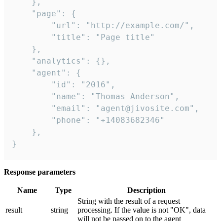
    },

    "page": {

        "url": "http://example.com/",

        "title": "Page title"

    },

    "analytics": {},

    "agent": {

        "id": "2016",

        "name": "Thomas Anderson",

        "email": "agent@jivosite.com",

        "phone": "+14083682346"

    },

}
Response parameters
Name
Type
Description
String with the result of a request
result
string
processing. If the value is not "OK", data
will not be passed on to the agent