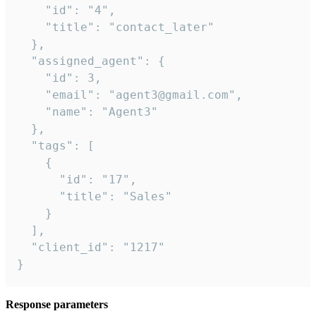
    "id": "4",

    "title": "contact_later"

  },

  "assigned_agent": {

    "id": 3,

    "email": "agent3@gmail.com",

    "name": "Agent3"

  },

  "tags": [

    {

      "id": "17",

      "title": "Sales"

    }

  ],

  "client_id": "1217"

}
Response parameters