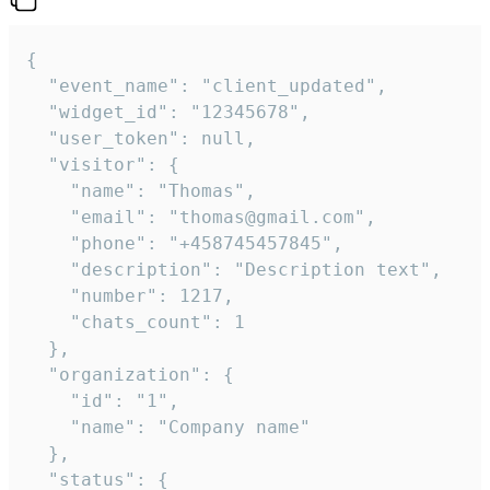
{

  "event_name": "client_updated",

  "widget_id": "12345678",

  "user_token": null,

  "visitor": {

    "name": "Thomas",

    "email": "thomas@gmail.com",

    "phone": "+458745457845",

    "description": "Description text",

    "number": 1217,

    "chats_count": 1

  },

  "organization": {

    "id": "1",

    "name": "Company name"

  },

  "status": {
