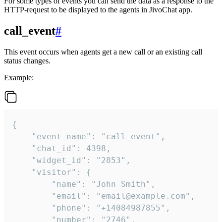
For some types of events you can send the data as a response to the
HTTP-request to be displayed to the agents in JivoChat app.
call_event
#
This event occurs when agents get a new call or an existing call
status changes.
Example:
{

    "event_name": "call_event",

    "chat_id": 4398,

    "widget_id": "2853",

    "visitor": {

        "name": "John Smith",

        "email": "email@example.com",

        "phone": "+14084987855",

        "number": "2746",
