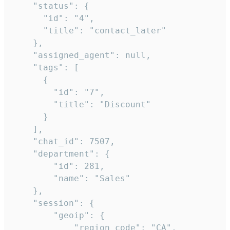
    "status": {

      "id": "4",

      "title": "contact_later"

    },

    "assigned_agent": null,

    "tags": [

      {

        "id": "7",

        "title": "Discount"

      }

    ],

    "chat_id": 7507,

    "department": {

        "id": 281,

        "name": "Sales"

    },

    "session": {

        "geoip": {

            "region_code": "CA",
