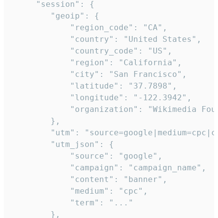
     "session": {

        "geoip": {

            "region_code": "CA",

            "country": "United States",

            "country_code": "US",

            "region": "California",

            "city": "San Francisco",

            "latitude": "37.7898",

            "longitude": "-122.3942",

            "organization": "Wikimedia Foun
        },

        "utm": "source=google|medium=cpc|c
        "utm_json": {

            "source": "google",

            "campaign": "campaign_name",

            "content": "banner",

            "medium": "cpc",

            "term": "..."

        },
