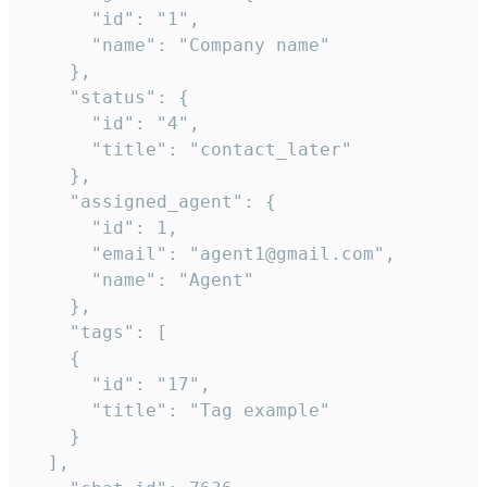
      "id": "1",

      "name": "Company name"

    },

    "status": {

      "id": "4",

      "title": "contact_later"

    },

    "assigned_agent": {

      "id": 1,

      "email": "agent1@gmail.com",

      "name": "Agent"

    },

    "tags": [

    {

      "id": "17",

      "title": "Tag example"

    }

  ],
