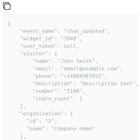
{

    "event_name": "chat_updated",

    "widget_id": "3948",

    "user_token": null,

    "visitor": {

        "name": "John Smith",

        "email": "email@example.com",

        "phone": "+14084987855",

        "description": "Description text",

        "number": "2198",

        "chats_count": 1

    },

    "organization": {

      "id": "2",

      "name": "Company name"

    },
