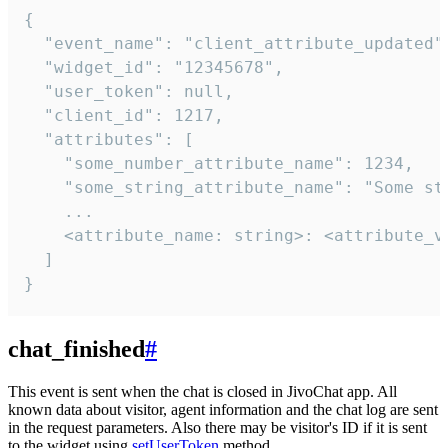
{

  "event_name": "client_attribute_updated",
  "widget_id": "12345678",

  "user_token": null,

  "client_id": 1217,

  "attributes": [

    "some_number_attribute_name": 1234,

    "some_string_attribute_name": "Some str
    ...

    <attribute_name: string>: <attribute_va
  ]

}
chat_finished
#
This event is sent when the chat is closed in JivoChat app. All
known data about visitor, agent information and the chat log are sent
in the request parameters. Also there may be visitor's ID if it is sent
to the widget using
setUserToken
method.