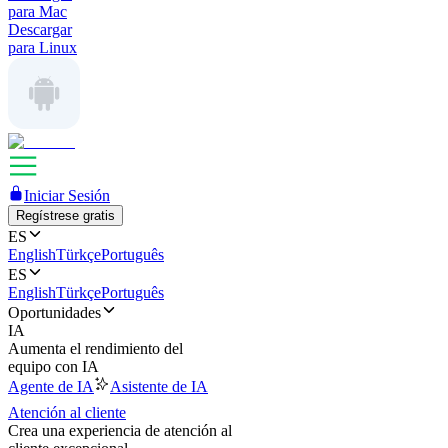
para Mac
Descargar
para Linux
Iniciar Sesión
Regístrese gratis
ES
English
Türkçe
Português
ES
English
Türkçe
Português
Oportunidades
IA
Aumenta el rendimiento del
equipo con IA
Agente de IA
Asistente de IA
Atención al cliente
Crea una experiencia de atención al