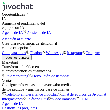
Oportunidades
IA
Aumenta el rendimiento del
equipo con IA
Agente de IA
Asistente de IA
Atención al cliente
Crea una experiencia de atención al
cliente excepcional
Chat para sitios
Chatbot
WhatsApp
Instagram
Telegram
Todos los canales
Marketing
Transforma el tráfico en
clientes potenciales cualificados
JivoMarketing
Devolución de llamadas
Ventas
Consigue más ventas, un mayor valor medio
de los pedidos y una mayor base de clientes
Teléfono empresarial de JivoChat
Chat de equipos de JivoChat
Integraciones
Teléfono Plus
Video llamadas
CRM
Agente de IA
Gestiona las preguntas