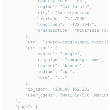
            "country_code": "US",

            "region": "California",

            "city": "San Francisco",

            "latitude": "37.7898",

            "longitude": "-122.3942",

            "organization": "Wikimedia Foun
        },

        "utm": "source=google|medium=cpc|c
        "utm_json": {

            "source": "google",

            "campaign": "campaign_name",

            "content": "banner",

            "medium": "cpc",

            "term": "..."

        },

        "ip_addr": "208.80.152.201",

        "user_agent": "Mozilla/5.0 (Macint
    },

    "page": {
