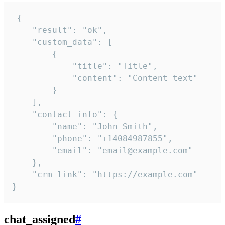
 {

    "result": "ok",

    "custom_data": [

        {

            "title": "Title",

            "content": "Content text"

        }

    ],

    "contact_info": {

        "name": "John Smith",

        "phone": "+14084987855",

        "email": "email@example.com"

    },

    "crm_link": "https://example.com"

}
chat_assigned
#