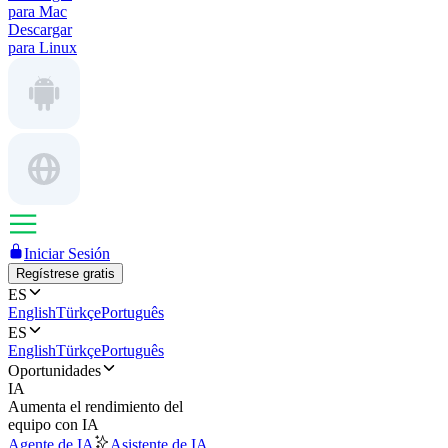
para Mac
Descargar
para Linux
Iniciar Sesión
Regístrese gratis
ES
English
Türkçe
Português
ES
English
Türkçe
Português
Oportunidades
IA
Aumenta el rendimiento del
equipo con IA
Agente de IA
Asistente de IA