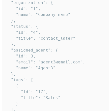
  "organization": {

    "id": "1",

    "name": "Company name"

  },

  "status": {

    "id": "4",

    "title": "contact_later"

  },

  "assigned_agent": {

    "id": 3,

    "email": "agent3@gmail.com",

    "name": "Agent3"

  },

  "tags": [

    {

      "id": "17",

      "title": "Sales"

    }

  ],
