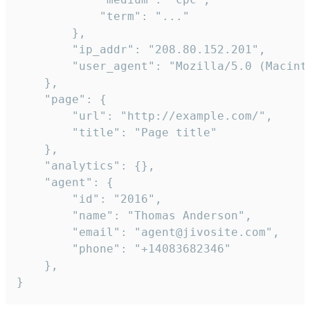
            "term": "..."

        },

        "ip_addr": "208.80.152.201",

        "user_agent": "Mozilla/5.0 (Macint
    },

    "page": {

        "url": "http://example.com/",

        "title": "Page title"

    },

    "analytics": {},

    "agent": {

        "id": "2016",

        "name": "Thomas Anderson",

        "email": "agent@jivosite.com",

        "phone": "+14083682346"

    },

}