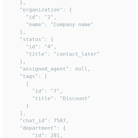
    },

    "organization": {

      "id": "2",

      "name": "Company name"

    },

    "status": {

      "id": "4",

      "title": "contact_later"

    },

    "assigned_agent": null,

    "tags": [

      {

        "id": "7",

        "title": "Discount"

      }

    ],

    "chat_id": 7507,

    "department": {

        "id": 281,
