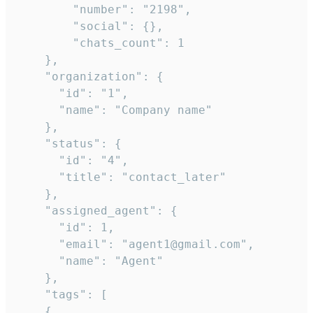
        "number": "2198",

        "social": {},

        "chats_count": 1

    },

    "organization": {

      "id": "1",

      "name": "Company name"

    },

    "status": {

      "id": "4",

      "title": "contact_later"

    },

    "assigned_agent": {

      "id": 1,

      "email": "agent1@gmail.com",

      "name": "Agent"

    },

    "tags": [

    {
