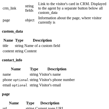
Link to the visitor's card in CRM. Displayed
string
crm_link
to the agent by a separate button below all
fields
custom_data
Information about the page, where visitor
page
object
currently is
custom_data
Name
Type
Description
title
string
Name of a custom field
content
string
Content
contact_info
Name
Type
Description
name
string
Visitor's name
phone
string
Visitor's phone number
optional
email
string
Visitor's email
optional
page
Name
Type
Description
url
string
Current page URL