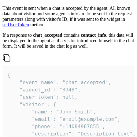
This event is sent when a chat is accepted by the agent. All known
data about visitor and some agent's info are to be sent in the request
parameters along with visitor's ID, if it was sent to the widget in
setUserToken
method.
If a response to
chat_accepted
contains
contact_info
, this data will
be displayed to the agent as if a visitor introduced himself in the chat
form. It will be saved in the chat log as well.
{

    "event_name": "chat_accepted",

    "widget_id": "3948",

    "user_token": null,

    "visitor": {

        "name": "John Smith",

        "email": "email@example.com",

        "phone": "+14084987855",

        "description": "Description text",
