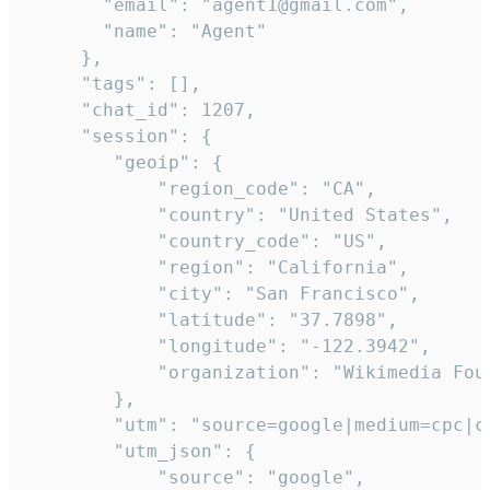
       "email": "agent1@gmail.com",

       "name": "Agent"

     },

     "tags": [],

     "chat_id": 1207,

     "session": {

        "geoip": {

            "region_code": "CA",

            "country": "United States",

            "country_code": "US",

            "region": "California",

            "city": "San Francisco",

            "latitude": "37.7898",

            "longitude": "-122.3942",

            "organization": "Wikimedia Foun
        },

        "utm": "source=google|medium=cpc|c
        "utm_json": {

            "source": "google",
