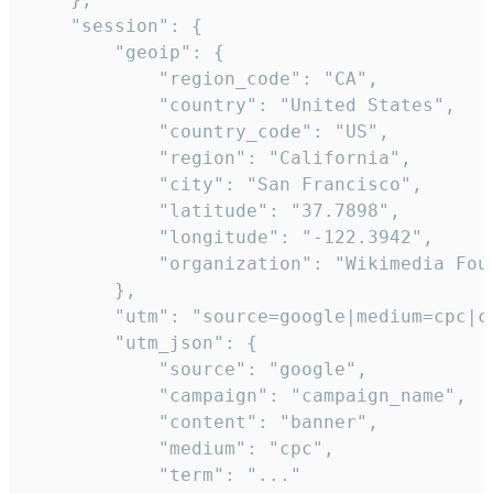
    "session": {

        "geoip": {

            "region_code": "CA",

            "country": "United States",

            "country_code": "US",

            "region": "California",

            "city": "San Francisco",

            "latitude": "37.7898",

            "longitude": "-122.3942",

            "organization": "Wikimedia Foun
        },

        "utm": "source=google|medium=cpc|c
        "utm_json": {

            "source": "google",

            "campaign": "campaign_name",

            "content": "banner",

            "medium": "cpc",

            "term": "..."
