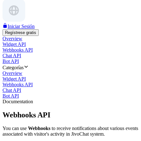
Iniciar Sesión
Regístrese gratis
Overview
Widget API
Webhooks API
Chat API
Bot API
Categorías
Overview
Widget API
Webhooks API
Chat API
Bot API
Documentation
Webhooks API
You can use
Webhooks
to receive notifications about various events
associated with visitor's activity in JivoChat system.