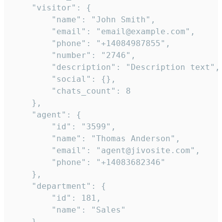
    "visitor": {

        "name": "John Smith",

        "email": "email@example.com",

        "phone": "+14084987855",

        "number": "2746",

        "description": "Description text",

        "social": {},

        "chats_count": 8

    },

    "agent": {

        "id": "3599",

        "name": "Thomas Anderson",

        "email": "agent@jivosite.com",

        "phone": "+14083682346"

    },

    "department": {

        "id": 181,

        "name": "Sales"

    },
