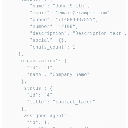
        "name": "John Smith",

        "email": "email@example.com",

        "phone": "+14084987855",

        "number": "2198",

        "description": "Description text",

        "social": {},

        "chats_count": 1

    },

    "organization": {

       "id": "1",

       "name": "Company name"

     },

     "status": {

       "id": "4",

       "title": "contact_later"

     },

     "assigned_agent": {

       "id": 1,
