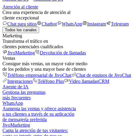
Atención al cliente
Crea una experiencia de atención al
cliente excepcional
Chat para sitios
Chatbot
WhatsApp
Instagram
Telegram
Todos los canales
Marketing
Transforma el tráfico en
clientes potenciales cualificados
JivoMarketing
Devolución de llamadas
Ventas
Consigue más ventas, un mayor valor medio
de los pedidos y una mayor base de clientes
Teléfono empresarial de JivoChat
Chat de equipos de JivoChat
Integraciones
Teléfono Plus
Video llamadas
CRM
Agente de IA
Gestiona las preguntas
más frecuentes
WhatsApp
Aumenta las ventas y ofrece asistencia
a tus clientes a través de su aplicación
de mensajería preferida
JivoMarketing
Capta la atención de tus visitantes:
capta su interés antes de que se