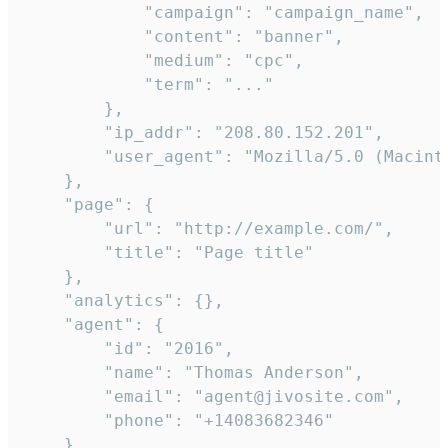
            "campaign": "campaign_name",

            "content": "banner",

            "medium": "cpc",

            "term": "..."

        },

        "ip_addr": "208.80.152.201",

        "user_agent": "Mozilla/5.0 (Macint
    },

    "page": {

        "url": "http://example.com/",

        "title": "Page title"

    },

    "analytics": {},

    "agent": {

        "id": "2016",

        "name": "Thomas Anderson",

        "email": "agent@jivosite.com",

        "phone": "+14083682346"

    },
