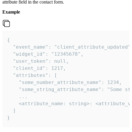
attribute field in the contact form.
Example
{

  "event_name": "client_attribute_updated",
  "widget_id": "12345678",

  "user_token": null,

  "client_id": 1217,

  "attributes": [

    "some_number_attribute_name": 1234,

    "some_string_attribute_name": "Some str
    ...

    <attribute_name: string>: <attribute_va
  ]

}