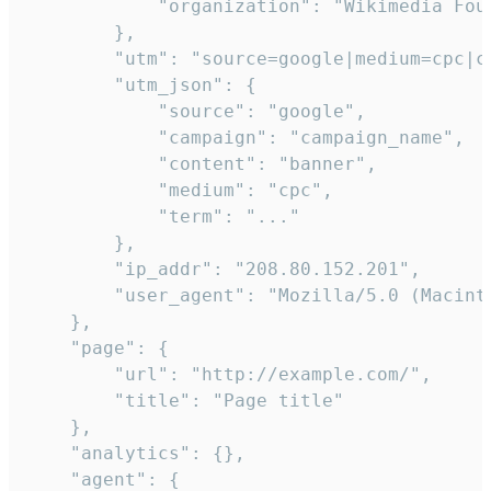
            "organization": "Wikimedia Foun
        },

        "utm": "source=google|medium=cpc|c
        "utm_json": {

            "source": "google",

            "campaign": "campaign_name",

            "content": "banner",

            "medium": "cpc",

            "term": "..."

        },

        "ip_addr": "208.80.152.201",

        "user_agent": "Mozilla/5.0 (Macint
    },

    "page": {

        "url": "http://example.com/",

        "title": "Page title"

    },

    "analytics": {},

    "agent": {
