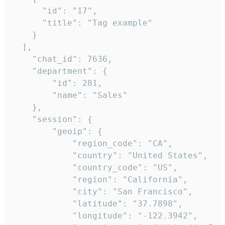
      "id": "17",

      "title": "Tag example"

    }

  ],

    "chat_id": 7636,

    "department": {

        "id": 281,

        "name": "Sales"

    },

    "session": {

        "geoip": {

            "region_code": "CA",

            "country": "United States",

            "country_code": "US",

            "region": "California",

            "city": "San Francisco",

            "latitude": "37.7898",

            "longitude": "-122.3942",
