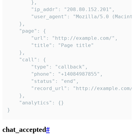
        },

        "ip_addr": "208.80.152.201",

        "user_agent": "Mozilla/5.0 (Macint
    },

    "page": {

        "url": "http://example.com/",

        "title": "Page title"

    },

    "call": {

        "type": "callback",

        "phone": "+14084987855",

        "status": "end",

        "record_url": "http://example.com/r
    },

    "analytics": {}

}
chat_accepted
#