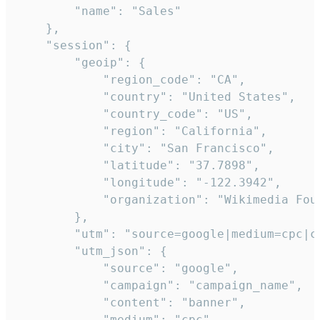
        "name": "Sales"

    },

    "session": {

        "geoip": {

            "region_code": "CA",

            "country": "United States",

            "country_code": "US",

            "region": "California",

            "city": "San Francisco",

            "latitude": "37.7898",

            "longitude": "-122.3942",

            "organization": "Wikimedia Foun
        },

        "utm": "source=google|medium=cpc|c
        "utm_json": {

            "source": "google",

            "campaign": "campaign_name",

            "content": "banner",

            "medium": "cpc",
