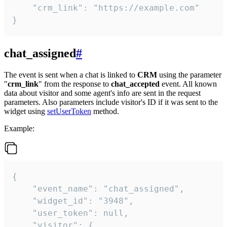
    "crm_link": "https://example.com"

}
chat_assigned
#
The event is sent when a chat is linked to
CRM
using the parameter
"
crm_link
" from the response to
chat_accepted
event. All known
data about visitor and some agent's info are sent in the request
parameters. Also parameters include visitor's ID if it was sent to the
widget using
setUserToken
method.
Example:
{

    "event_name": "chat_assigned",

    "widget_id": "3948",

    "user_token": null,

    "visitor": {
