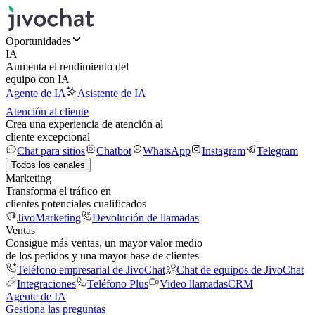
Oportunidades
IA
Aumenta el rendimiento del
equipo con IA
Agente de IA
Asistente de IA
Atención al cliente
Crea una experiencia de atención al
cliente excepcional
Chat para sitios
Chatbot
WhatsApp
Instagram
Telegram
Todos los canales
Marketing
Transforma el tráfico en
clientes potenciales cualificados
JivoMarketing
Devolución de llamadas
Ventas
Consigue más ventas, un mayor valor medio
de los pedidos y una mayor base de clientes
Teléfono empresarial de JivoChat
Chat de equipos de JivoChat
Integraciones
Teléfono Plus
Video llamadas
CRM
Agente de IA
Gestiona las preguntas