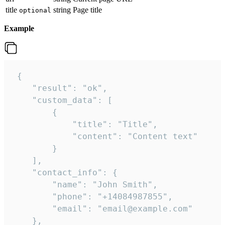
title
string
Page title
optional
Example
 {

    "result": "ok",

    "custom_data": [

        {

            "title": "Title",

            "content": "Content text"

        }

    ],

    "contact_info": {

        "name": "John Smith",

        "phone": "+14084987855",

        "email": "email@example.com"

    },
