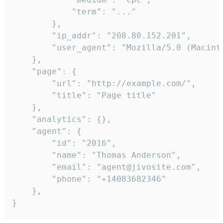
            "term": "..."

        },

        "ip_addr": "208.80.152.201",

        "user_agent": "Mozilla/5.0 (Macint
    },

    "page": {

        "url": "http://example.com/",

        "title": "Page title"

    },

    "analytics": {},

    "agent": {

        "id": "2016",

        "name": "Thomas Anderson",

        "email": "agent@jivosite.com",

        "phone": "+14083682346"

    },

}