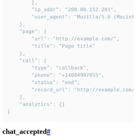
        },

        "ip_addr": "208.80.152.201",

        "user_agent": "Mozilla/5.0 (Macint
    },

    "page": {

        "url": "http://example.com/",

        "title": "Page title"

    },

    "call": {

        "type": "callback",

        "phone": "+14084987855",

        "status": "end",

        "record_url": "http://example.com/r
    },

    "analytics": {}

}
chat_accepted
#