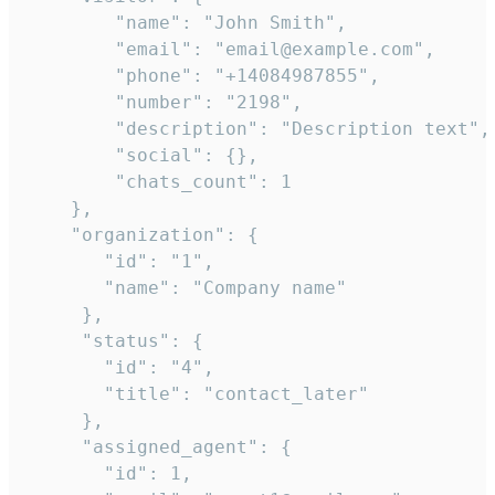
        "name": "John Smith",

        "email": "email@example.com",

        "phone": "+14084987855",

        "number": "2198",

        "description": "Description text",

        "social": {},

        "chats_count": 1

    },

    "organization": {

       "id": "1",

       "name": "Company name"

     },

     "status": {

       "id": "4",

       "title": "contact_later"

     },

     "assigned_agent": {

       "id": 1,
