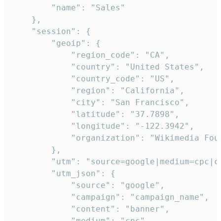
        "name": "Sales"

    },

    "session": {

        "geoip": {

            "region_code": "CA",

            "country": "United States",

            "country_code": "US",

            "region": "California",

            "city": "San Francisco",

            "latitude": "37.7898",

            "longitude": "-122.3942",

            "organization": "Wikimedia Foun
        },

        "utm": "source=google|medium=cpc|c
        "utm_json": {

            "source": "google",

            "campaign": "campaign_name",

            "content": "banner",

            "medium": "cpc",
