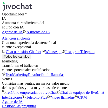
Oportunidades
IA
Aumenta el rendimiento del
equipo con IA
Agente de IA
Asistente de IA
Atención al cliente
Crea una experiencia de atención al
cliente excepcional
Chat para sitios
Chatbot
WhatsApp
Instagram
Telegram
Todos los canales
Marketing
Transforma el tráfico en
clientes potenciales cualificados
JivoMarketing
Devolución de llamadas
Ventas
Consigue más ventas, un mayor valor medio
de los pedidos y una mayor base de clientes
Teléfono empresarial de JivoChat
Chat de equipos de JivoChat
Integraciones
Teléfono Plus
Video llamadas
CRM
Agente de IA
Gestiona las preguntas