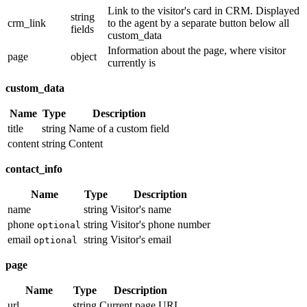
Link to the visitor's card in CRM. Displayed
string
crm_link
to the agent by a separate button below all
fields
custom_data
Information about the page, where visitor
page
object
currently is
custom_data
Name
Type
Description
title
string
Name of a custom field
content
string
Content
contact_info
Name
Type
Description
name
string
Visitor's name
phone
string
Visitor's phone number
optional
email
string
Visitor's email
optional
page
Name
Type
Description
url
string
Current page URL