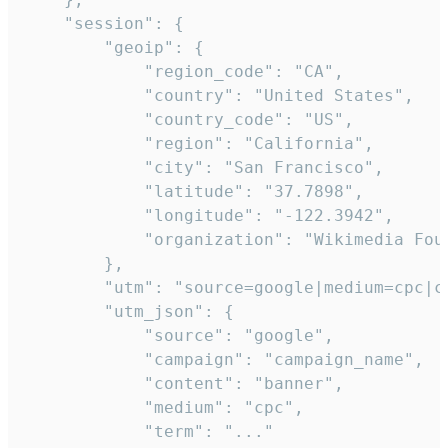
    "session": {

        "geoip": {

            "region_code": "CA",

            "country": "United States",

            "country_code": "US",

            "region": "California",

            "city": "San Francisco",

            "latitude": "37.7898",

            "longitude": "-122.3942",

            "organization": "Wikimedia Foun
        },

        "utm": "source=google|medium=cpc|c
        "utm_json": {

            "source": "google",

            "campaign": "campaign_name",

            "content": "banner",

            "medium": "cpc",

            "term": "..."
