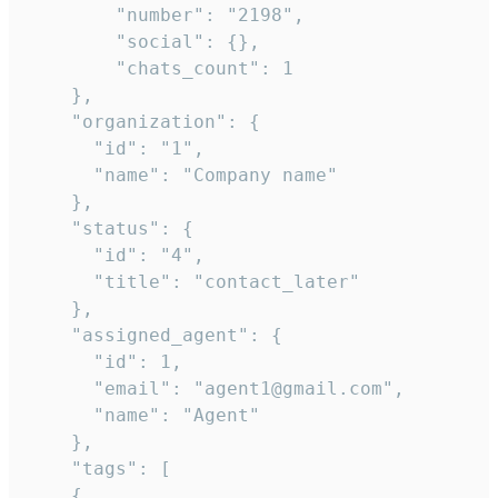
        "number": "2198",

        "social": {},

        "chats_count": 1

    },

    "organization": {

      "id": "1",

      "name": "Company name"

    },

    "status": {

      "id": "4",

      "title": "contact_later"

    },

    "assigned_agent": {

      "id": 1,

      "email": "agent1@gmail.com",

      "name": "Agent"

    },

    "tags": [

    {
