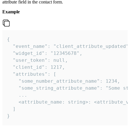
attribute field in the contact form.
Example
{

  "event_name": "client_attribute_updated",
  "widget_id": "12345678",

  "user_token": null,

  "client_id": 1217,

  "attributes": [

    "some_number_attribute_name": 1234,

    "some_string_attribute_name": "Some str
    ...

    <attribute_name: string>: <attribute_va
  ]

}