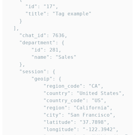
      "id": "17",

      "title": "Tag example"

    }

  ],

    "chat_id": 7636,

    "department": {

        "id": 281,

        "name": "Sales"

    },

    "session": {

        "geoip": {

            "region_code": "CA",

            "country": "United States",

            "country_code": "US",

            "region": "California",

            "city": "San Francisco",

            "latitude": "37.7898",

            "longitude": "-122.3942",
