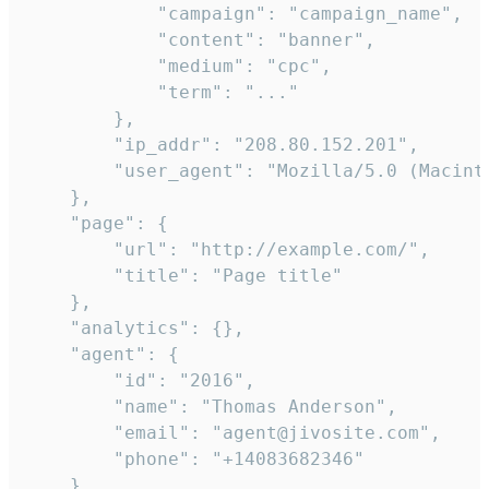
            "campaign": "campaign_name",

            "content": "banner",

            "medium": "cpc",

            "term": "..."

        },

        "ip_addr": "208.80.152.201",

        "user_agent": "Mozilla/5.0 (Macint
    },

    "page": {

        "url": "http://example.com/",

        "title": "Page title"

    },

    "analytics": {},

    "agent": {

        "id": "2016",

        "name": "Thomas Anderson",

        "email": "agent@jivosite.com",

        "phone": "+14083682346"

    },
