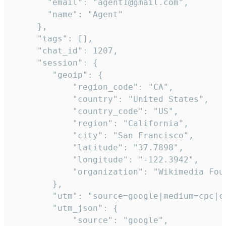
       "email": "agent1@gmail.com",

       "name": "Agent"

     },

     "tags": [],

     "chat_id": 1207,

     "session": {

        "geoip": {

            "region_code": "CA",

            "country": "United States",

            "country_code": "US",

            "region": "California",

            "city": "San Francisco",

            "latitude": "37.7898",

            "longitude": "-122.3942",

            "organization": "Wikimedia Foun
        },

        "utm": "source=google|medium=cpc|c
        "utm_json": {

            "source": "google",
