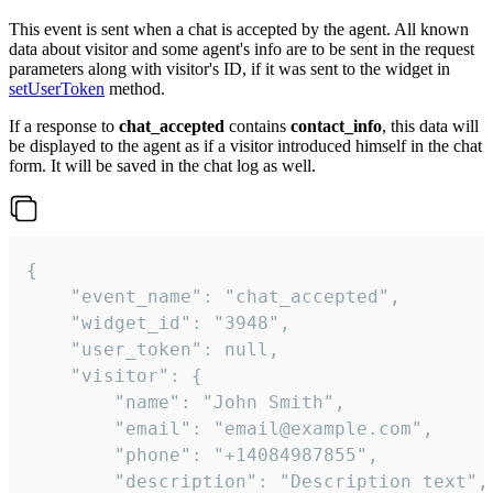
This event is sent when a chat is accepted by the agent. All known
data about visitor and some agent's info are to be sent in the request
parameters along with visitor's ID, if it was sent to the widget in
setUserToken
method.
If a response to
chat_accepted
contains
contact_info
, this data will
be displayed to the agent as if a visitor introduced himself in the chat
form. It will be saved in the chat log as well.
{

    "event_name": "chat_accepted",

    "widget_id": "3948",

    "user_token": null,

    "visitor": {

        "name": "John Smith",

        "email": "email@example.com",

        "phone": "+14084987855",

        "description": "Description text",
