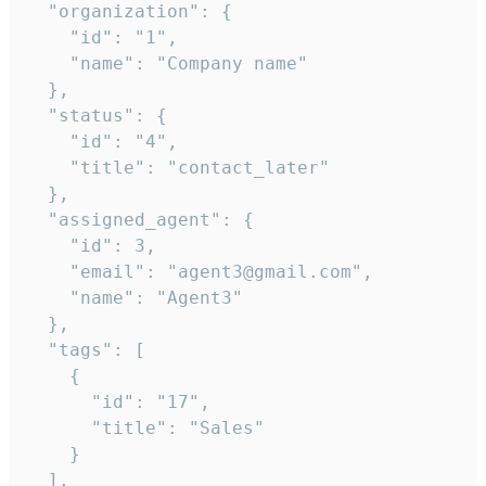
  "organization": {

    "id": "1",

    "name": "Company name"

  },

  "status": {

    "id": "4",

    "title": "contact_later"

  },

  "assigned_agent": {

    "id": 3,

    "email": "agent3@gmail.com",

    "name": "Agent3"

  },

  "tags": [

    {

      "id": "17",

      "title": "Sales"

    }

  ],
