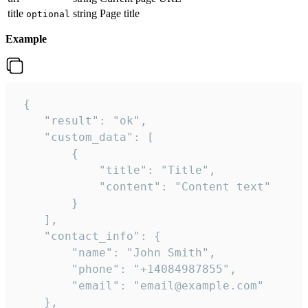
title
string
Page title
optional
Example
 {

    "result": "ok",

    "custom_data": [

        {

            "title": "Title",

            "content": "Content text"

        }

    ],

    "contact_info": {

        "name": "John Smith",

        "phone": "+14084987855",

        "email": "email@example.com"

    },
