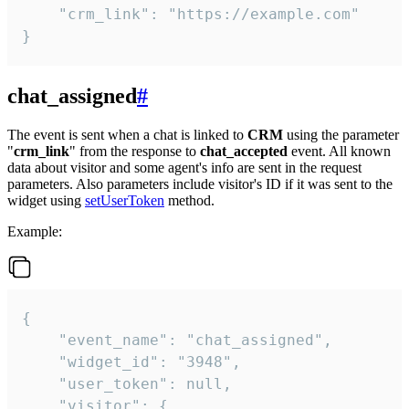
    "crm_link": "https://example.com"

}
chat_assigned
#
The event is sent when a chat is linked to
CRM
using the parameter
"
crm_link
" from the response to
chat_accepted
event. All known
data about visitor and some agent's info are sent in the request
parameters. Also parameters include visitor's ID if it was sent to the
widget using
setUserToken
method.
Example:
{

    "event_name": "chat_assigned",

    "widget_id": "3948",

    "user_token": null,

    "visitor": {
