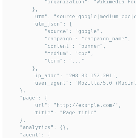
            "organization": "Wikimedia Foun
        },

        "utm": "source=google|medium=cpc|c
        "utm_json": {

            "source": "google",

            "campaign": "campaign_name",

            "content": "banner",

            "medium": "cpc",

            "term": "..."

        },

        "ip_addr": "208.80.152.201",

        "user_agent": "Mozilla/5.0 (Macint
    },

    "page": {

        "url": "http://example.com/",

        "title": "Page title"

    },

    "analytics": {},

    "agent": {
