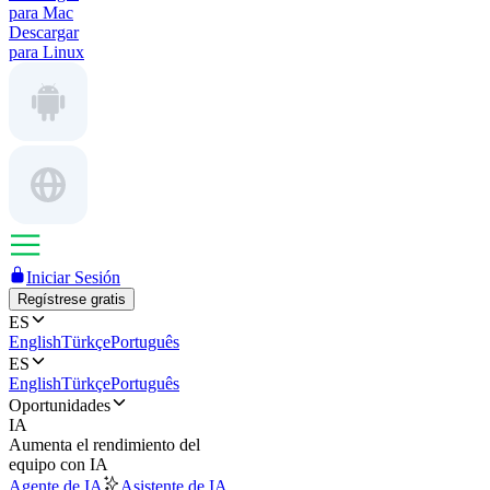
para Mac
Descargar
para Linux
Iniciar Sesión
Regístrese gratis
ES
English
Türkçe
Português
ES
English
Türkçe
Português
Oportunidades
IA
Aumenta el rendimiento del
equipo con IA
Agente de IA
Asistente de IA