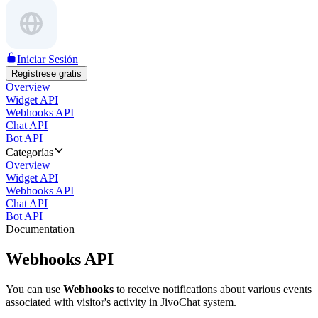
Iniciar Sesión
Regístrese gratis
Overview
Widget API
Webhooks API
Chat API
Bot API
Categorías
Overview
Widget API
Webhooks API
Chat API
Bot API
Documentation
Webhooks API
You can use
Webhooks
to receive notifications about various events
associated with visitor's activity in JivoChat system.