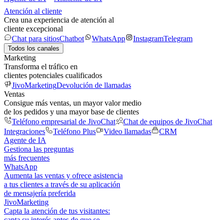
Atención al cliente
Crea una experiencia de atención al
cliente excepcional
Chat para sitios
Chatbot
WhatsApp
Instagram
Telegram
Todos los canales
Marketing
Transforma el tráfico en
clientes potenciales cualificados
JivoMarketing
Devolución de llamadas
Ventas
Consigue más ventas, un mayor valor medio
de los pedidos y una mayor base de clientes
Teléfono empresarial de JivoChat
Chat de equipos de JivoChat
Integraciones
Teléfono Plus
Video llamadas
CRM
Agente de IA
Gestiona las preguntas
más frecuentes
WhatsApp
Aumenta las ventas y ofrece asistencia
a tus clientes a través de su aplicación
de mensajería preferida
JivoMarketing
Capta la atención de tus visitantes:
capta su interés antes de que se