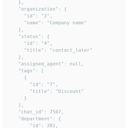
    },

    "organization": {

      "id": "2",

      "name": "Company name"

    },

    "status": {

      "id": "4",

      "title": "contact_later"

    },

    "assigned_agent": null,

    "tags": [

      {

        "id": "7",

        "title": "Discount"

      }

    ],

    "chat_id": 7507,

    "department": {

        "id": 281,
