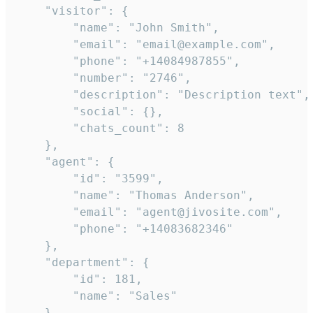
    "visitor": {

        "name": "John Smith",

        "email": "email@example.com",

        "phone": "+14084987855",

        "number": "2746",

        "description": "Description text",

        "social": {},

        "chats_count": 8

    },

    "agent": {

        "id": "3599",

        "name": "Thomas Anderson",

        "email": "agent@jivosite.com",

        "phone": "+14083682346"

    },

    "department": {

        "id": 181,

        "name": "Sales"

    },
