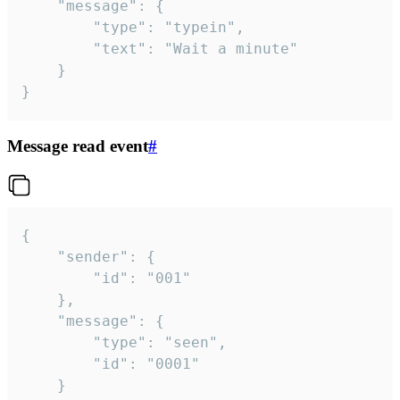
	"message": {

		"type": "typein",

		"text": "Wait a minute"

	}

}
Message read event
#
{

	"sender": {

		"id": "001"

	},

	"message": {

		"type": "seen",

		"id": "0001"

	}
