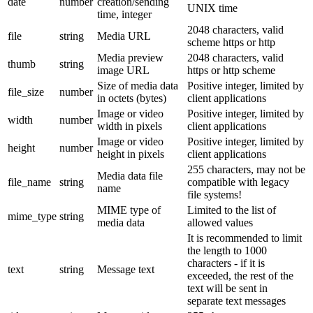
date
number
creation/sending
UNIX time
time, integer
2048 characters, valid
file
string
Media URL
scheme https or http
Media preview
2048 characters, valid
thumb
string
image URL
https or http scheme
Size of media data
Positive integer, limited by
file_size
number
in octets (bytes)
client applications
Image or video
Positive integer, limited by
width
number
width in pixels
client applications
Image or video
Positive integer, limited by
height
number
height in pixels
client applications
255 characters, may not be
Media data file
file_name
string
compatible with legacy
name
file systems!
MIME type of
Limited to the list of
mime_type
string
media data
allowed values
It is recommended to limit
the length to 1000
characters - if it is
text
string
Message text
exceeded, the rest of the
text will be sent in
separate text messages