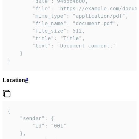
		"date": 946684800,

		"file": "https://example.com/document.pdf",

		"mime_type": "application/pdf",

		"file_name": "document.pdf",

		"file_size": 512,

		"title": "Title",

		"text": "Document comment."

	}

}
Location
#
{

	"sender": {

		"id": "001"

	},
