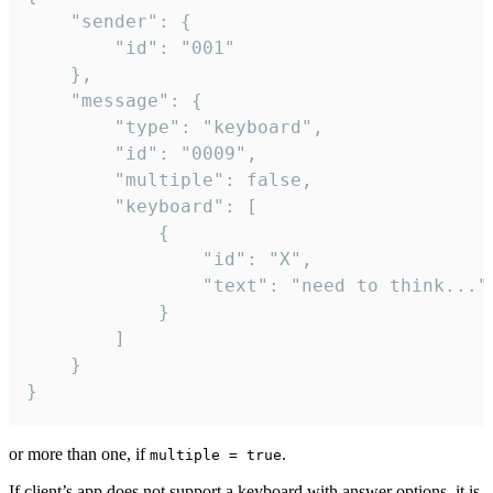
	"sender": {

		"id": "001"

	},

	"message": {

		"type": "keyboard",

		"id": "0009",

		"multiple": false,

		"keyboard": [

			{

				"id": "X",

				"text": "need to think..."

			}

		]

	}

}
or more than one, if
.
multiple = true
If client’s app does not support a keyboard with answer options, it is