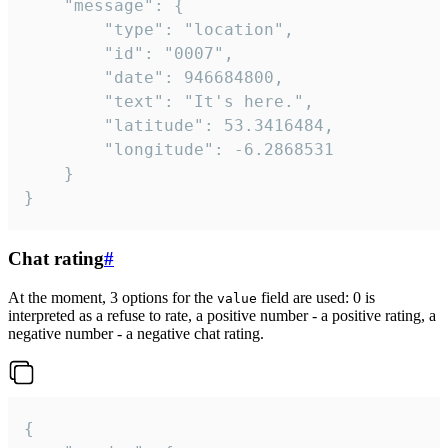
	"message": {

		"type": "location",

		"id": "0007",

		"date": 946684800,

		"text": "It's here.",

		"latitude": 53.3416484,

		"longitude": -6.2868531

	}

}
Chat rating
#
At the moment, 3 options for the
field are used: 0 is
value
interpreted as a refuse to rate, a positive number - a positive rating, a
negative number - a negative chat rating.
{
