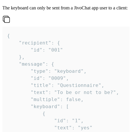
The keyboard can only be sent from a JivoChat app user to a client:
{

	"recipient": {

		"id": "001"

	},

	"message": {

		"type": "keyboard",

		"id": "0009",

		"title": "Questionnaire",

		"text": "To be or not to be?",

		"multiple": false,

		"keyboard": [

			{

				"id": "1",

				"text": "yes"
