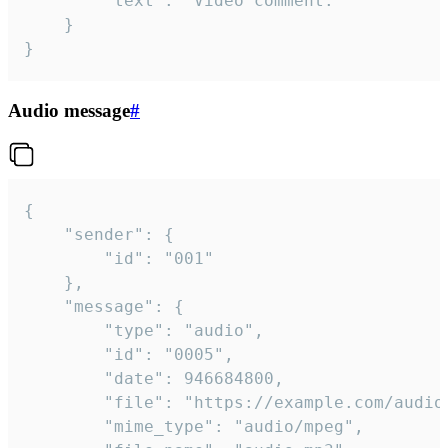
		"text": "Video comment."

	}

}
Audio message
#
{

	"sender": {

		"id": "001"

	},

	"message": {

		"type": "audio",

		"id": "0005",

		"date": 946684800,

		"file": "https://example.com/audio.mp3",

		"mime_type": "audio/mpeg",
