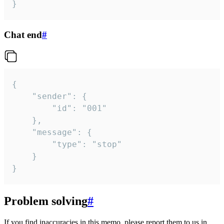
}
Chat end
#
{

	"sender": {

		"id": "001"

	},

	"message": {

		"type": "stop"

	}

}
Problem solving
#
If you find inaccuracies in this memo, please report them to us in