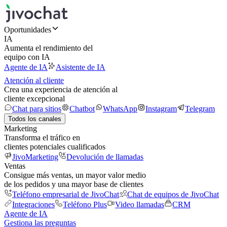
Oportunidades
IA
Aumenta el rendimiento del
equipo con IA
Agente de IA
Asistente de IA
Atención al cliente
Crea una experiencia de atención al
cliente excepcional
Chat para sitios
Chatbot
WhatsApp
Instagram
Telegram
Todos los canales
Marketing
Transforma el tráfico en
clientes potenciales cualificados
JivoMarketing
Devolución de llamadas
Ventas
Consigue más ventas, un mayor valor medio
de los pedidos y una mayor base de clientes
Teléfono empresarial de JivoChat
Chat de equipos de JivoChat
Integraciones
Teléfono Plus
Video llamadas
CRM
Agente de IA
Gestiona las preguntas