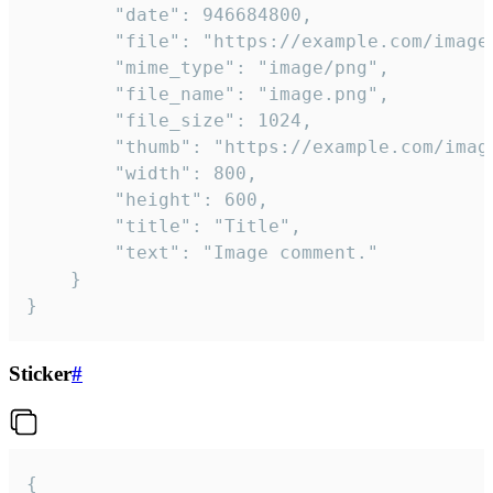
		"date": 946684800,

		"file": "https://example.com/image.png",

		"mime_type": "image/png",

		"file_name": "image.png",

		"file_size": 1024,

		"thumb": "https://example.com/image_thumb.png",

		"width": 800,

		"height": 600,

		"title": "Title",

		"text": "Image comment."

	}

}
Sticker
#
{
