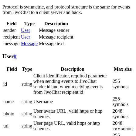
Protocol is symmetric, and protocol structure is the same for events
from JivoChat to a client server and back.
Field
Type
Description
sender
User
Message sender
recipient
User
Message recipient
message
Message
Message text
User
#
Field
Type
Description
Max size
Client identificator, required parameter
when sending events to JivoChat
255
id
string
sender.id and when receiving events
symbols
from JivoChat recipient.id
255
name
string
Username
symbols
User avatar URL, valid https or http
2048
photo
string
schemes
symbols
User page URL, valid https or http
2048
url
string
schemes
символов
255