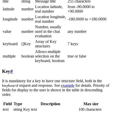
title
string
Message title
255 characters
Location latitude,
from -90.0000 to
latitude
number
real number
+90.0000
Location longitude,
longitude
number
-180.0000 to +180.0000
real number
Number, usually
value
number
used in the chat
any number
evaluation
Array of Key
keyboard
[]Key
7 keys
structures
Allows multiple
multiple
boolean
selection on the
true or false
keyboard, boolean
Key
#
It is mandatory for a key to have one structure field, both in the
request and response. See
example
for details. Priority of
keyboard
fields for display to the user is shown in the table in descending
order.
Field
Type
Description
Max size
text
string
Key text
100 characters