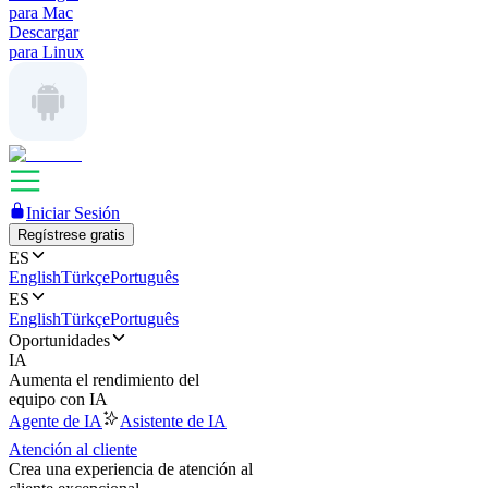
para Mac
Descargar
para Linux
Iniciar Sesión
Regístrese gratis
ES
English
Türkçe
Português
ES
English
Türkçe
Português
Oportunidades
IA
Aumenta el rendimiento del
equipo con IA
Agente de IA
Asistente de IA
Atención al cliente
Crea una experiencia de atención al