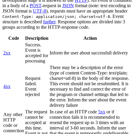
development stage it is allowed to use
HTTP
). An event is contained
in a body of a
POST
-request in
JSON
format (note: text encoding in
JSON format is
UTF-8
), requests must have an appropriate header
. Event
Content-Type: application/json; charset=utf-8
structure is described
further
. Response options are divided into 3
groups according to the HTTP-response code.
Code
Description
Action
Success.
Event is
2xx
Inform the user about successfull delivery
accepted for
processing
There may be a description of the error
(type of content Content-Type: text/plain;
Request
charset=utf-8) in the body of the response.
failed.
This event should not be resubmitted. It is
4xx
Event
necessary to find and correct the error of
rejected
the program or channel settings that led to
the error. Inform the user about the event
delivery failure
The request
In case of an HTTP code
5xx
or if
Any other
cannot be
connection fails it is recommended to
HTTP
accepted at
resend the request up to 3 times with an
code or
this time.
interval of 3-60 seconds. Inform the user
connection
Event is not
that the event is temporarily undeliverable.