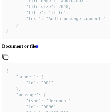
		"file_name": "audio.mp3",

		"file_size": 2048,

		"title": "Title",

		"text": "Audio message comment."

	}

}
Document or file
#
{

	"sender": {

		"id": "001"

	},

	"message": {

		"type": "document",

		"id": "0006",
