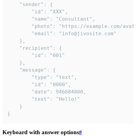
	"sender": {

		"id": "XXX",

		"name": "Consultant",

		"photo": "https://example.com/avatar.png",

		"email": "info@jivosite.com"

	},

	"recipient": {

		"id": "001"

	},

	"message": {

		"type": "text",

		"id": "0000",

		"date": 946684800,

		"text": "Hello!"

	}

}
Keyboard with answer options
#