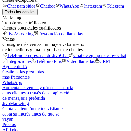
cliente excepcional
Chat para sitios
Chatbot
WhatsApp
Instagram
Telegram
Todos los canales
Marketing
Transforma el tráfico en
clientes potenciales cualificados
JivoMarketing
Devolución de llamadas
Ventas
Consigue más ventas, un mayor valor medio
de los pedidos y una mayor base de clientes
Teléfono empresarial de JivoChat
Chat de equipos de JivoChat
Integraciones
Teléfono Plus
Video llamadas
CRM
Agente de IA
Gestiona las preguntas
más frecuentes
WhatsApp
Aumenta las ventas y ofrece asistencia
a tus clientes a través de su aplicación
de mensajería preferida
JivoMarketing
Capta la atención de tus visitantes:
capta su interés antes de que se
vayan
Precios
Afiliados