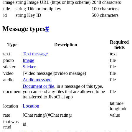
image
string
Image URL (https or http scheme)
2048 characters
title
string
Title or tooltip key
100 characters
id
string
Key ID
500 characters
Message types
#
Required
Type
Description
fields
text
Text message
text
photo
Image
file
sticker
Sticker
file
video
[Video message](#video message)
file
audio
Audio message
file
Document or file
, in a message of this type,
document
you can send any files that are allowed to be
file
transferred to JivoChat app
latitude
location
Location
longitude
rate
[Chat rating](#Chat rating)
value
that was
id
read