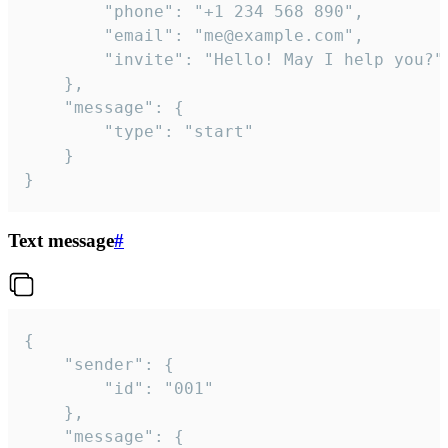
		"phone": "+1 234 568 890",

		"email": "me@example.com",

		"invite": "Hello! May I help you?"

	},

	"message": {

		"type": "start"

	}

}
Text message
#
{

	"sender": {

		"id": "001"

	},

	"message": {
