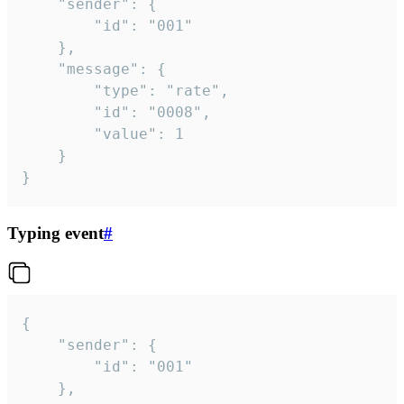
	"sender": {

		"id": "001"

	},

	"message": {

		"type": "rate",

		"id": "0008",

		"value": 1

	}

}
Typing event
#
{

	"sender": {

		"id": "001"

	},
