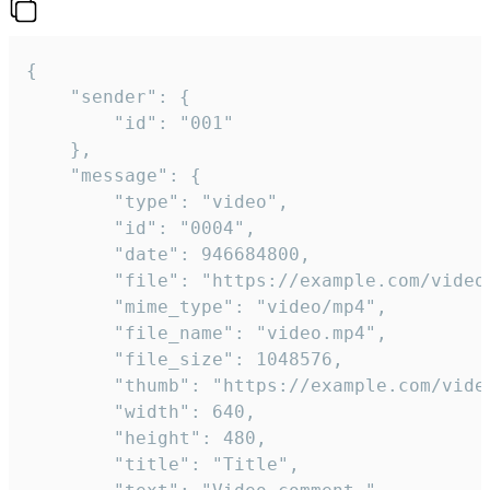
{

	"sender": {

		"id": "001"

	},

	"message": {

		"type": "video",

		"id": "0004",

		"date": 946684800,

		"file": "https://example.com/video.mp4",

		"mime_type": "video/mp4",

		"file_name": "video.mp4",

		"file_size": 1048576,

		"thumb": "https://example.com/video_thumb.png",

		"width": 640,

		"height": 480,

		"title": "Title",
