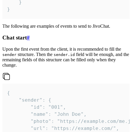
	}

}
The following are examples of events to send to JivoChat.
Chat start
#
Upon the first event from the client, it is recommended to fill the
structure. Then the
field will be enough, and the
sender
sender.id
remaining fields of this structure can be filled only when they
change.
{

	"sender": {

		"id": "001",

		"name": "John Doe",

		"photo": "https://example.com/me.jpg",

		"url": "https://example.com/",
