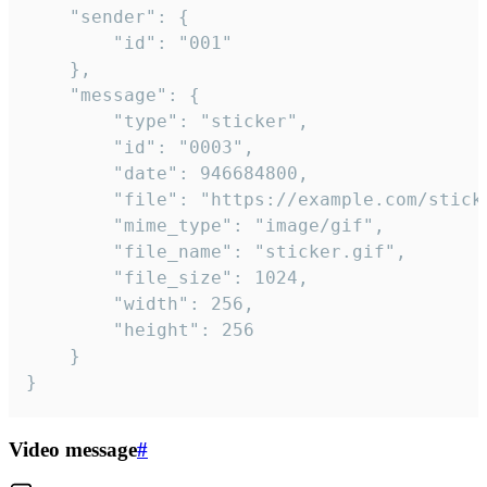
	"sender": {

		"id": "001"

	},

	"message": {

		"type": "sticker",

		"id": "0003",

		"date": 946684800,

		"file": "https://example.com/sticker.gif",

		"mime_type": "image/gif",

		"file_name": "sticker.gif",

		"file_size": 1024,

		"width": 256,

		"height": 256

	}

}
Video message
#