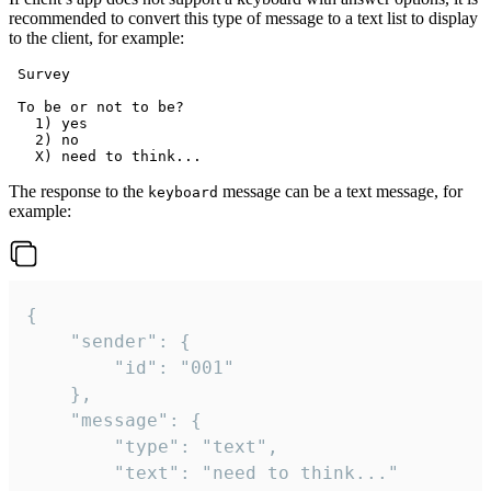
recommended to convert this type of message to a text list to display
to the client, for example:
 Survey

 To be or not to be?

   1) yes

   2) no

The response to the
message can be a text message, for
keyboard
example:
{

	"sender": {

		"id": "001"

	},

	"message": {

		"type": "text",

		"text": "need to think..."
