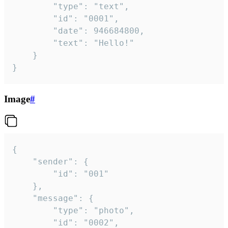
		"type": "text",

		"id": "0001",

		"date": 946684800,

		"text": "Hello!"

	}

}
Image
#
{

	"sender": {

		"id": "001"

	},

	"message": {

		"type": "photo",

		"id": "0002",
