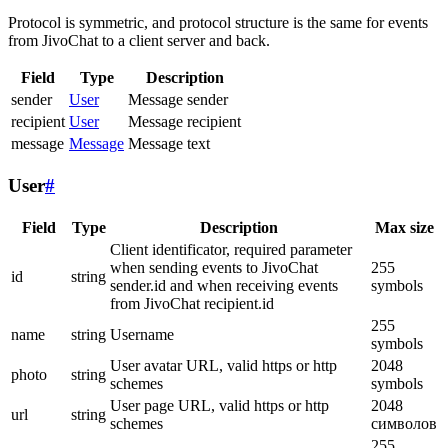
Protocol is symmetric, and protocol structure is the same for events
from JivoChat to a client server and back.
Field
Type
Description
sender
User
Message sender
recipient
User
Message recipient
message
Message
Message text
User
#
Field
Type
Description
Max size
Client identificator, required parameter
when sending events to JivoChat
255
id
string
sender.id and when receiving events
symbols
from JivoChat recipient.id
255
name
string
Username
symbols
User avatar URL, valid https or http
2048
photo
string
schemes
symbols
User page URL, valid https or http
2048
url
string
schemes
символов
255