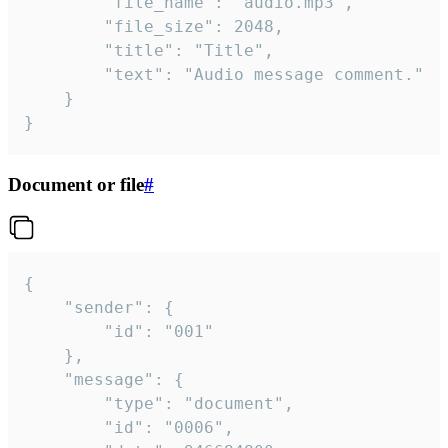
		"file_name": "audio.mp3",

		"file_size": 2048,

		"title": "Title",

		"text": "Audio message comment."

	}

}
Document or file
#
{

	"sender": {

		"id": "001"

	},

	"message": {

		"type": "document",

		"id": "0006",
