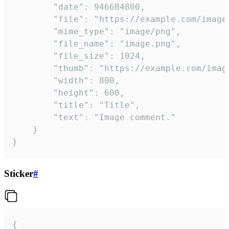
		"date": 946684800,

		"file": "https://example.com/image.png",

		"mime_type": "image/png",

		"file_name": "image.png",

		"file_size": 1024,

		"thumb": "https://example.com/image_thumb.png",

		"width": 800,

		"height": 600,

		"title": "Title",

		"text": "Image comment."

	}

}
Sticker
#
{
