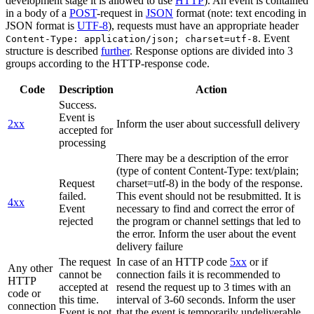
development stage it is allowed to use
HTTP
). An event is contained
in a body of a
POST
-request in
JSON
format (note: text encoding in
JSON format is
UTF-8
), requests must have an appropriate header
. Event
Content-Type: application/json; charset=utf-8
structure is described
further
. Response options are divided into 3
groups according to the HTTP-response code.
Code
Description
Action
Success.
Event is
2xx
Inform the user about successfull delivery
accepted for
processing
There may be a description of the error
(type of content Content-Type: text/plain;
Request
charset=utf-8) in the body of the response.
failed.
This event should not be resubmitted. It is
4xx
Event
necessary to find and correct the error of
rejected
the program or channel settings that led to
the error. Inform the user about the event
delivery failure
The request
In case of an HTTP code
5xx
or if
Any other
cannot be
connection fails it is recommended to
HTTP
accepted at
resend the request up to 3 times with an
code or
this time.
interval of 3-60 seconds. Inform the user
connection
Event is not
that the event is temporarily undeliverable.