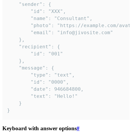
	"sender": {

		"id": "XXX",

		"name": "Consultant",

		"photo": "https://example.com/avatar.png",

		"email": "info@jivosite.com"

	},

	"recipient": {

		"id": "001"

	},

	"message": {

		"type": "text",

		"id": "0000",

		"date": 946684800,

		"text": "Hello!"

	}

}
Keyboard with answer options
#