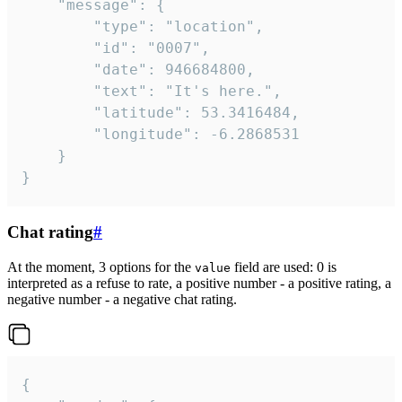
	"message": {

		"type": "location",

		"id": "0007",

		"date": 946684800,

		"text": "It's here.",

		"latitude": 53.3416484,

		"longitude": -6.2868531

	}

}
Chat rating
#
At the moment, 3 options for the
field are used: 0 is
value
interpreted as a refuse to rate, a positive number - a positive rating, a
negative number - a negative chat rating.
{
