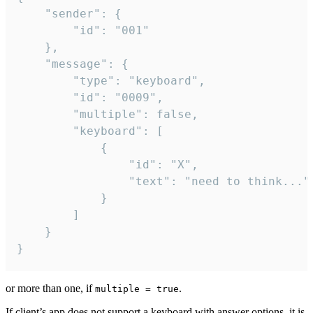
	"sender": {

		"id": "001"

	},

	"message": {

		"type": "keyboard",

		"id": "0009",

		"multiple": false,

		"keyboard": [

			{

				"id": "X",

				"text": "need to think..."

			}

		]

	}

}
or more than one, if
.
multiple = true
If client’s app does not support a keyboard with answer options, it is