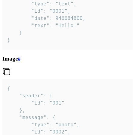
		"type": "text",

		"id": "0001",

		"date": 946684800,

		"text": "Hello!"

	}

}
Image
#
{

	"sender": {

		"id": "001"

	},

	"message": {

		"type": "photo",

		"id": "0002",
