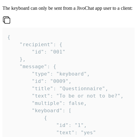
The keyboard can only be sent from a JivoChat app user to a client:
{

	"recipient": {

		"id": "001"

	},

	"message": {

		"type": "keyboard",

		"id": "0009",

		"title": "Questionnaire",

		"text": "To be or not to be?",

		"multiple": false,

		"keyboard": [

			{

				"id": "1",

				"text": "yes"
