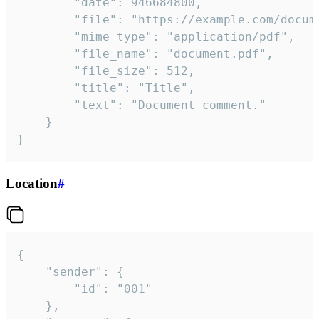
		"date": 946684800,

		"file": "https://example.com/document.pdf",

		"mime_type": "application/pdf",

		"file_name": "document.pdf",

		"file_size": 512,

		"title": "Title",

		"text": "Document comment."

	}

}
Location
#
{

	"sender": {

		"id": "001"

	},
