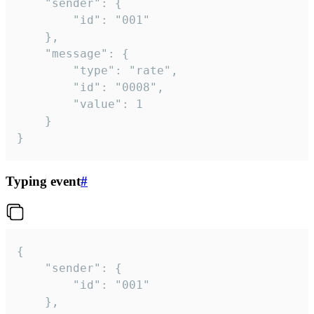
	"sender": {

		"id": "001"

	},

	"message": {

		"type": "rate",

		"id": "0008",

		"value": 1

	}

}
Typing event
#
{

	"sender": {

		"id": "001"

	},
