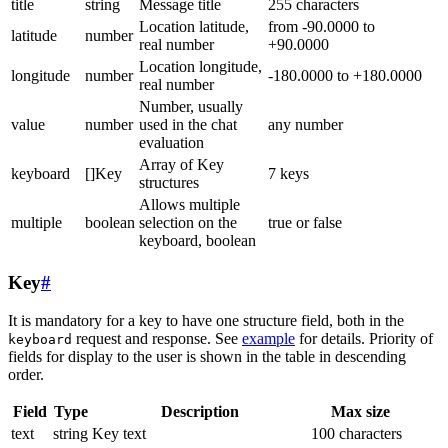
title
string
Message title
255 characters
Location latitude,
from -90.0000 to
latitude
number
real number
+90.0000
Location longitude,
longitude
number
-180.0000 to +180.0000
real number
Number, usually
value
number
used in the chat
any number
evaluation
Array of Key
keyboard
[]Key
7 keys
structures
Allows multiple
multiple
boolean
selection on the
true or false
keyboard, boolean
Key
#
It is mandatory for a key to have one structure field, both in the
request and response. See
example
for details. Priority of
keyboard
fields for display to the user is shown in the table in descending
order.
Field
Type
Description
Max size
text
string
Key text
100 characters