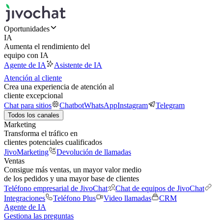
Oportunidades
IA
Aumenta el rendimiento del
equipo con IA
Agente de IA
Asistente de IA
Atención al cliente
Crea una experiencia de atención al
cliente excepcional
Chat para sitios
Chatbot
WhatsApp
Instagram
Telegram
Todos los canales
Marketing
Transforma el tráfico en
clientes potenciales cualificados
JivoMarketing
Devolución de llamadas
Ventas
Consigue más ventas, un mayor valor medio
de los pedidos y una mayor base de clientes
Teléfono empresarial de JivoChat
Chat de equipos de JivoChat
Integraciones
Teléfono Plus
Video llamadas
CRM
Agente de IA
Gestiona las preguntas