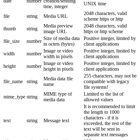
date
number
creation/sending
UNIX time
time, integer
2048 characters, valid
file
string
Media URL
scheme https or http
Media preview
2048 characters, valid
thumb
string
image URL
https or http scheme
Size of media data
Positive integer, limited by
file_size
number
in octets (bytes)
client applications
Image or video
Positive integer, limited by
width
number
width in pixels
client applications
Image or video
Positive integer, limited by
height
number
height in pixels
client applications
255 characters, may not be
Media data file
file_name
string
compatible with legacy
name
file systems!
MIME type of
Limited to the list of
mime_type
string
media data
allowed values
It is recommended to limit
the length to 1000
characters - if it is
text
string
Message text
exceeded, the rest of the
text will be sent in
separate text messages