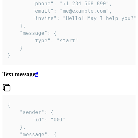
		"phone": "+1 234 568 890",

		"email": "me@example.com",

		"invite": "Hello! May I help you?"

	},

	"message": {

		"type": "start"

	}

}
Text message
#
{

	"sender": {

		"id": "001"

	},

	"message": {
