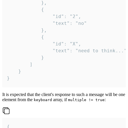
			},

			{

				"id": "2",

				"text": "no"

			},

			{

				"id": "X",

				"text": "need to think..."

			}

		]

	}

}
It is expected that the client's response to such a message will be one
element from the
array, if
:
keyboard
multiple != true
{
