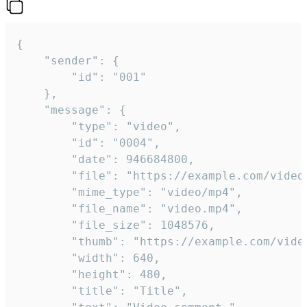
{

	"sender": {

		"id": "001"

	},

	"message": {

		"type": "video",

		"id": "0004",

		"date": 946684800,

		"file": "https://example.com/video.mp4",

		"mime_type": "video/mp4",

		"file_name": "video.mp4",

		"file_size": 1048576,

		"thumb": "https://example.com/video_thumb.png",

		"width": 640,

		"height": 480,

		"title": "Title",
