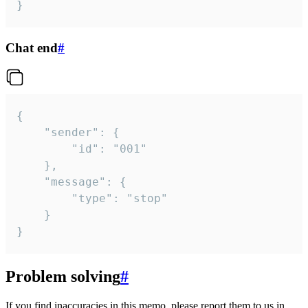
}
Chat end
#
{

	"sender": {

		"id": "001"

	},

	"message": {

		"type": "stop"

	}

}
Problem solving
#
If you find inaccuracies in this memo, please report them to us in