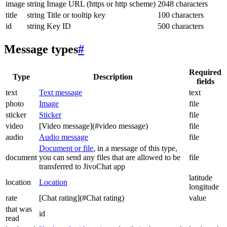
image
string
Image URL (https or http scheme)
2048 characters
title
string
Title or tooltip key
100 characters
id
string
Key ID
500 characters
Message types
#
Required
Type
Description
fields
text
Text message
text
photo
Image
file
sticker
Sticker
file
video
[Video message](#video message)
file
audio
Audio message
file
Document or file
, in a message of this type,
document
you can send any files that are allowed to be
file
transferred to JivoChat app
latitude
location
Location
longitude
rate
[Chat rating](#Chat rating)
value
that was
id
read