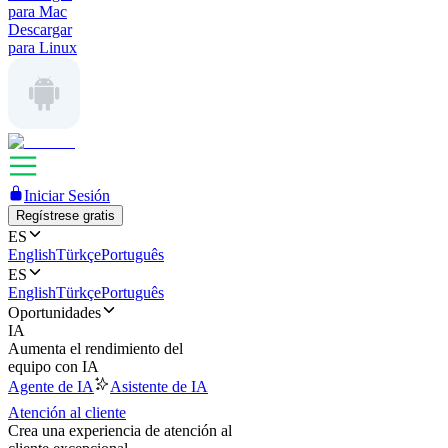
para Mac
Descargar
para Linux
Iniciar Sesión
Regístrese gratis
ES
English
Türkçe
Português
ES
English
Türkçe
Português
Oportunidades
IA
Aumenta el rendimiento del
equipo con IA
Agente de IA
Asistente de IA
Atención al cliente
Crea una experiencia de atención al