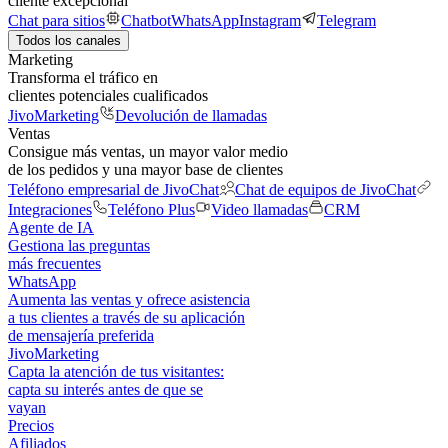
cliente excepcional
Chat para sitios
Chatbot
WhatsApp
Instagram
Telegram
Todos los canales
Marketing
Transforma el tráfico en
clientes potenciales cualificados
JivoMarketing
Devolución de llamadas
Ventas
Consigue más ventas, un mayor valor medio
de los pedidos y una mayor base de clientes
Teléfono empresarial de JivoChat
Chat de equipos de JivoChat
Integraciones
Teléfono Plus
Video llamadas
CRM
Agente de IA
Gestiona las preguntas
más frecuentes
WhatsApp
Aumenta las ventas y ofrece asistencia
a tus clientes a través de su aplicación
de mensajería preferida
JivoMarketing
Capta la atención de tus visitantes:
capta su interés antes de que se
vayan
Precios
Afiliados