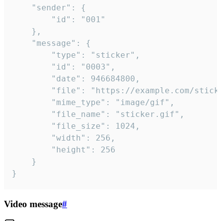
	"sender": {

		"id": "001"

	},

	"message": {

		"type": "sticker",

		"id": "0003",

		"date": 946684800,

		"file": "https://example.com/sticker.gif",

		"mime_type": "image/gif",

		"file_name": "sticker.gif",

		"file_size": 1024,

		"width": 256,

		"height": 256

	}

}
Video message
#