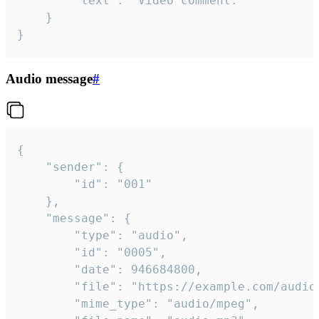
		"text": "Video comment."

	}

}
Audio message
#
{

	"sender": {

		"id": "001"

	},

	"message": {

		"type": "audio",

		"id": "0005",

		"date": 946684800,

		"file": "https://example.com/audio.mp3",

		"mime_type": "audio/mpeg",
