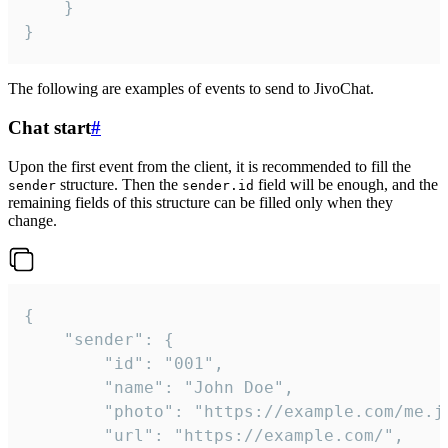
	}

}
The following are examples of events to send to JivoChat.
Chat start
#
Upon the first event from the client, it is recommended to fill the
structure. Then the
field will be enough, and the
sender
sender.id
remaining fields of this structure can be filled only when they
change.
{

	"sender": {

		"id": "001",

		"name": "John Doe",

		"photo": "https://example.com/me.jpg",

		"url": "https://example.com/",
