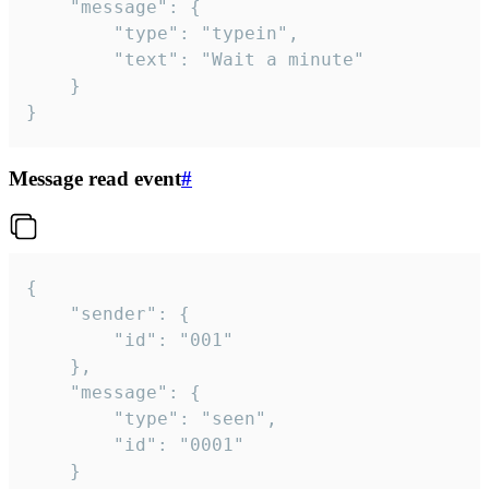
	"message": {

		"type": "typein",

		"text": "Wait a minute"

	}

}
Message read event
#
{

	"sender": {

		"id": "001"

	},

	"message": {

		"type": "seen",

		"id": "0001"

	}
