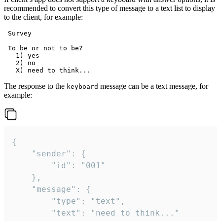
recommended to convert this type of message to a text list to display
to the client, for example:
 Survey

 To be or not to be?

   1) yes

   2) no

The response to the
message can be a text message, for
keyboard
example:
{

	"sender": {

		"id": "001"

	},

	"message": {

		"type": "text",

		"text": "need to think..."
