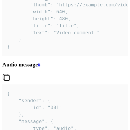
		"thumb": "https://example.com/video_thumb.png",

		"width": 640,

		"height": 480,

		"title": "Title",

		"text": "Video comment."

	}

}
Audio message
#
{

	"sender": {

		"id": "001"

	},

	"message": {

		"type": "audio",
