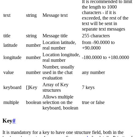
It is recommended to limit
the length to 1000
characters - if it is
text
string
Message text
exceeded, the rest of the
text will be sent in
separate text messages
title
string
Message title
255 characters
Location latitude,
from -90.0000 to
latitude
number
real number
+90.0000
Location longitude,
longitude
number
-180.0000 to +180.0000
real number
Number, usually
value
number
used in the chat
any number
evaluation
Array of Key
keyboard
[]Key
7 keys
structures
Allows multiple
multiple
boolean
selection on the
true or false
keyboard, boolean
Key
#
It is mandatory for a key to have one structure field, both in the