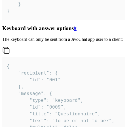
	}

}
Keyboard with answer options
#
The keyboard can only be sent from a JivoChat app user to a client:
{

	"recipient": {

		"id": "001"

	},

	"message": {

		"type": "keyboard",

		"id": "0009",

		"title": "Questionnaire",

		"text": "To be or not to be?",
