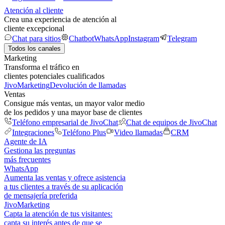
Atención al cliente
Crea una experiencia de atención al
cliente excepcional
Chat para sitios
Chatbot
WhatsApp
Instagram
Telegram
Todos los canales
Marketing
Transforma el tráfico en
clientes potenciales cualificados
JivoMarketing
Devolución de llamadas
Ventas
Consigue más ventas, un mayor valor medio
de los pedidos y una mayor base de clientes
Teléfono empresarial de JivoChat
Chat de equipos de JivoChat
Integraciones
Teléfono Plus
Video llamadas
CRM
Agente de IA
Gestiona las preguntas
más frecuentes
WhatsApp
Aumenta las ventas y ofrece asistencia
a tus clientes a través de su aplicación
de mensajería preferida
JivoMarketing
Capta la atención de tus visitantes:
capta su interés antes de que se