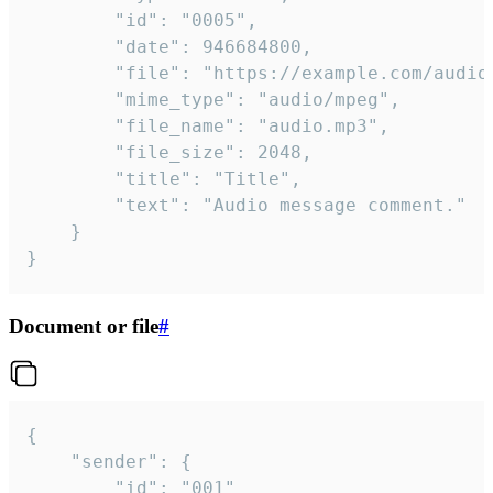
		"id": "0005",

		"date": 946684800,

		"file": "https://example.com/audio.mp3",

		"mime_type": "audio/mpeg",

		"file_name": "audio.mp3",

		"file_size": 2048,

		"title": "Title",

		"text": "Audio message comment."

	}

}
Document or file
#
{

	"sender": {

		"id": "001"
