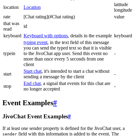
latitude
location
Location
longitude
rate
[Chat rating](#Chat rating)
value
that was
id
read
keyboard
Keyboard with options
, details in the example
keyboard
typing event
, in the text field of this message
you can send the typed text so that it is visible
typein
to the JivoChat app user. Send this event no
-
more than once every 5 seconds from one
client
Start chat
, it's intended to start a chat without
start
-
sending a message by the client
End chat
, a signal that events for this chat are
stop
-
no longer accepted
Event Examples
#
JivoChat Event Examples
#
If at least one sender property is defined for the JivoChat user, a
field with this information is added to the event. The
sender