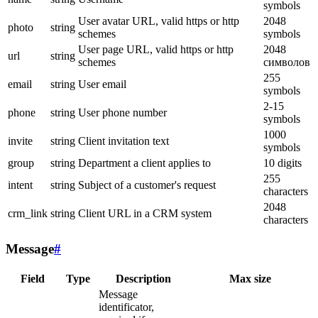
symbols
User avatar URL, valid https or http
2048
photo
string
schemes
symbols
User page URL, valid https or http
2048
url
string
schemes
символов
255
email
string
User email
symbols
2-15
phone
string
User phone number
symbols
1000
invite
string
Client invitation text
symbols
group
string
Department a client applies to
10 digits
255
intent
string
Subject of a customer's request
characters
2048
crm_link
string
Client URL in a CRM system
characters
Message
#
Field
Type
Description
Max size
Message
identificator,