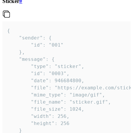
Sticker
#
{

	"sender": {

		"id": "001"

	},

	"message": {

		"type": "sticker",

		"id": "0003",

		"date": 946684800,

		"file": "https://example.com/sticker.gif",

		"mime_type": "image/gif",

		"file_name": "sticker.gif",

		"file_size": 1024,

		"width": 256,

		"height": 256

	}
