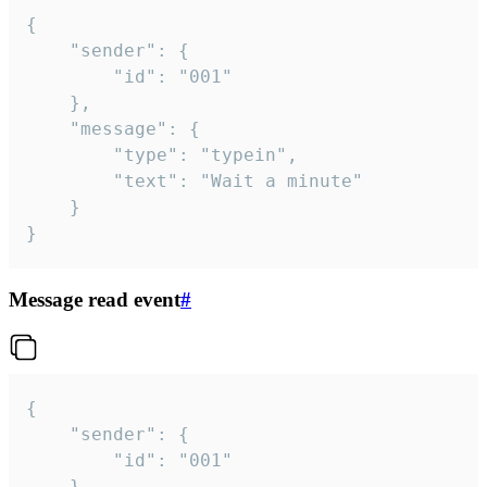
{

	"sender": {

		"id": "001"

	},

	"message": {

		"type": "typein",

		"text": "Wait a minute"

	}

}
Message read event
#
{

	"sender": {

		"id": "001"

	},
