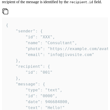
recipient of the message is identified by the
field.
recipient.id
{

	"sender": {

		"id": "XXX",

		"name": "Consultant",

		"photo": "https://example.com/avatar.png",

		"email": "info@jivosite.com"

	},

	"recipient": {

		"id": "001"

	},

	"message": {

		"type": "text",

		"id": "0000",

		"date": 946684800,

		"text": "Hello!"
