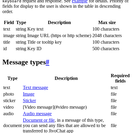
request and response. See
example
for details. Priority of
keyboard
fields for display to the user is shown in the table in descending
order.
Field
Type
Description
Max size
text
string
Key text
100 characters
image
string
Image URL (https or http scheme)
2048 characters
title
string
Title or tooltip key
100 characters
id
string
Key ID
500 characters
Message types
#
Required
Type
Description
fields
text
Text message
text
photo
Image
file
sticker
Sticker
file
video
[Video message](#video message)
file
audio
Audio message
file
Document or file
, in a message of this type,
document
you can send any files that are allowed to be
file
transferred to JivoChat app