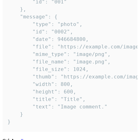
		"id": "001"

	},

	"message": {

		"type": "photo",

		"id": "0002",

		"date": 946684800,

		"file": "https://example.com/image.png",

		"mime_type": "image/png",

		"file_name": "image.png",

		"file_size": 1024,

		"thumb": "https://example.com/image_thumb.png",

		"width": 800,

		"height": 600,

		"title": "Title",

		"text": "Image comment."

	}

}