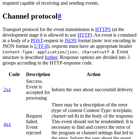
required capable of receiving and sending events.
Channel protocol
#
Transport protocol for the event transmission is
HTTPS
(at the
development stage it is allowed to use
HTTP
). An event is contained
in a body of a
POST
-request in
JSON
format (note: text encoding in
JSON format is
UTF-8
), requests must have an appropriate header
. Event
Content-Type: application/json; charset=utf-8
structure is described
further
. Response options are divided into 3
groups according to the HTTP-response code.
Code
Description
Action
Success.
Event is
2xx
Inform the user about successfull delivery
accepted for
processing
There may be a description of the error
(type of content Content-Type: text/plain;
Request
charset=utf-8) in the body of the response.
failed.
This event should not be resubmitted. It is
4xx
Event
necessary to find and correct the error of
rejected
the program or channel settings that led to
the error. Inform the user about the event