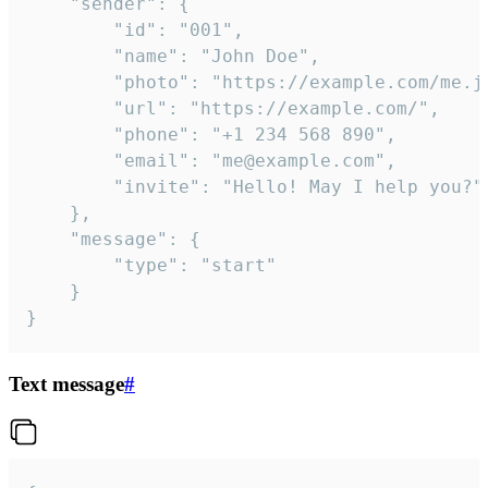
	"sender": {

		"id": "001",

		"name": "John Doe",

		"photo": "https://example.com/me.jpg",

		"url": "https://example.com/",

		"phone": "+1 234 568 890",

		"email": "me@example.com",

		"invite": "Hello! May I help you?"

	},

	"message": {

		"type": "start"

	}

}
Text message
#