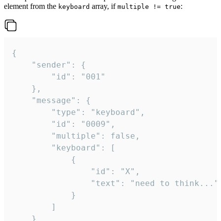
element from the
array, if
:
keyboard
multiple != true
{

	"sender": {

		"id": "001"

	},

	"message": {

		"type": "keyboard",

		"id": "0009",

		"multiple": false,

		"keyboard": [

			{

				"id": "X",

				"text": "need to think..."

			}

		]

	}
