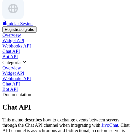
Iniciar Sesión
Regístrese gratis
Overview
Widget API
Webhooks API
Chat API
Bot API
Categorías
Overview
Widget API
Webhooks API
Chat API
Bot API
Documentation
Chat API
This memo describes how to exchange events between servers
through the Chat API channel when integrating with
JivoChat
. Chat
API channel is asynchronous and bidirectional, a custom server is