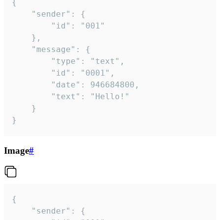
{

	"sender": {

		"id": "001"

	},

	"message": {

		"type": "text",

		"id": "0001",

		"date": 946684800,

		"text": "Hello!"

	}

}
Image
#
{

	"sender": {
