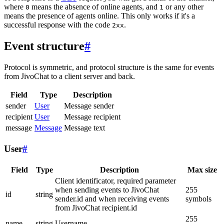
where
means the absence of online agents, and
or any other
0
1
means the presence of agents online. This only works if it's a
successful response with the code
.
2xx
Event structure
#
Protocol is symmetric, and protocol structure is the same for events
from JivoChat to a client server and back.
Field
Type
Description
sender
User
Message sender
recipient
User
Message recipient
message
Message
Message text
User
#
Field
Type
Description
Max size
Client identificator, required parameter
when sending events to JivoChat
255
id
string
sender.id and when receiving events
symbols
from JivoChat recipient.id
255
name
string
Username