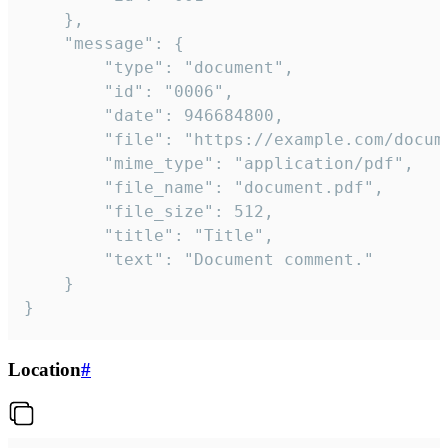
	},

	"message": {

		"type": "document",

		"id": "0006",

		"date": 946684800,

		"file": "https://example.com/document.pdf",

		"mime_type": "application/pdf",

		"file_name": "document.pdf",

		"file_size": 512,

		"title": "Title",

		"text": "Document comment."

	}

}
Location
#