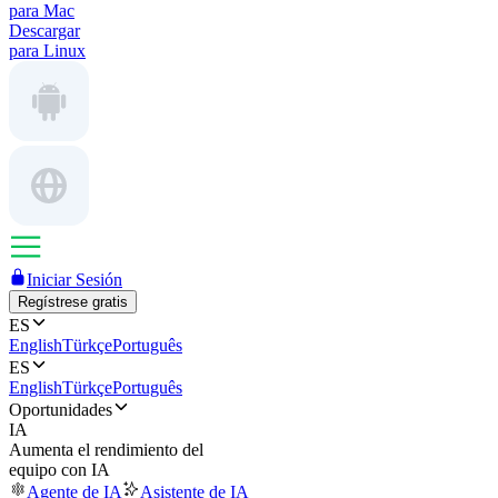
para Mac
Descargar
para Linux
Iniciar Sesión
Regístrese gratis
ES
English
Türkçe
Português
ES
English
Türkçe
Português
Oportunidades
IA
Aumenta el rendimiento del
equipo con IA
Agente de IA
Asistente de IA