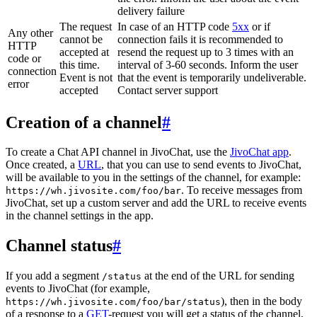
delivery failure
The request
In case of an HTTP code
5xx
or if
Any other
cannot be
connection fails it is recommended to
HTTP
accepted at
resend the request up to 3 times with an
code or
this time.
interval of 3-60 seconds. Inform the user
connection
Event is not
that the event is temporarily undeliverable.
error
accepted
Contact server support
Creation of a channel
#
To create a Chat API channel in JivoChat, use the
JivoChat app
.
Once created, a
URL
, that you can use to send events to JivoChat,
will be available to you in the settings of the channel, for example:
. To receive messages from
https://wh.jivosite.com/foo/bar
JivoChat, set up a custom server and add the URL to receive events
in the channel settings in the app.
Channel status
#
If you add a segment
at the end of the URL for sending
/status
events to JivoChat (for example,
), then in the body
https://wh.jivosite.com/foo/bar/status
of a response to a
GET
-request you will get a status of the channel,