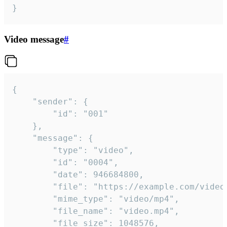
}
Video message
#
{

	"sender": {

		"id": "001"

	},

	"message": {

		"type": "video",

		"id": "0004",

		"date": 946684800,

		"file": "https://example.com/video.mp4",

		"mime_type": "video/mp4",

		"file_name": "video.mp4",

		"file_size": 1048576,
