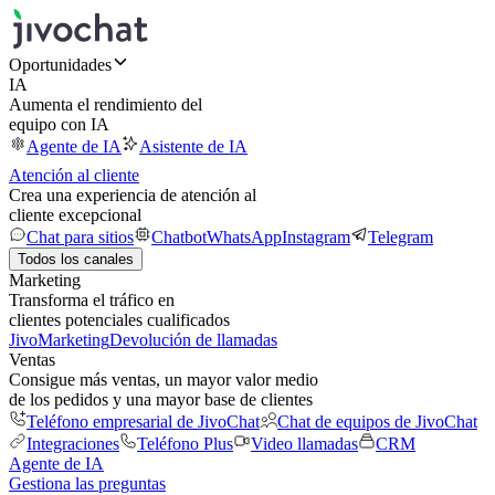
Oportunidades
IA
Aumenta el rendimiento del
equipo con IA
Agente de IA
Asistente de IA
Atención al cliente
Crea una experiencia de atención al
cliente excepcional
Chat para sitios
Chatbot
WhatsApp
Instagram
Telegram
Todos los canales
Marketing
Transforma el tráfico en
clientes potenciales cualificados
JivoMarketing
Devolución de llamadas
Ventas
Consigue más ventas, un mayor valor medio
de los pedidos y una mayor base de clientes
Teléfono empresarial de JivoChat
Chat de equipos de JivoChat
Integraciones
Teléfono Plus
Video llamadas
CRM
Agente de IA
Gestiona las preguntas