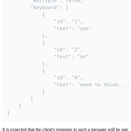
		"multiple": false,

		"keyboard": [

			{

				"id": "1",

				"text": "yes"

			},

			{

				"id": "2",

				"text": "no"

			},

			{

				"id": "X",

				"text": "need to think..."

			}

		]

	}

}
It is expected that the client's response to such a message will be one