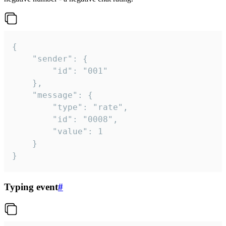
{

	"sender": {

		"id": "001"

	},

	"message": {

		"type": "rate",

		"id": "0008",

		"value": 1

	}

}
Typing event
#