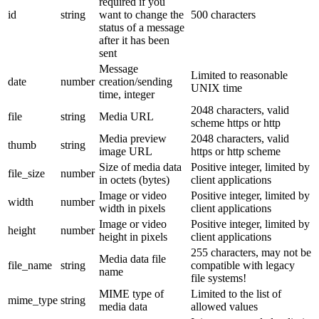
required if you
id
string
want to change the
500 characters
status of a message
after it has been
sent
Message
Limited to reasonable
date
number
creation/sending
UNIX time
time, integer
2048 characters, valid
file
string
Media URL
scheme https or http
Media preview
2048 characters, valid
thumb
string
image URL
https or http scheme
Size of media data
Positive integer, limited by
file_size
number
in octets (bytes)
client applications
Image or video
Positive integer, limited by
width
number
width in pixels
client applications
Image or video
Positive integer, limited by
height
number
height in pixels
client applications
255 characters, may not be
Media data file
file_name
string
compatible with legacy
name
file systems!
MIME type of
Limited to the list of
mime_type
string
media data
allowed values