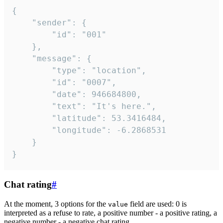
{

	"sender": {

		"id": "001"

	},

	"message": {

		"type": "location",

		"id": "0007",

		"date": 946684800,

		"text": "It's here.",

		"latitude": 53.3416484,

		"longitude": -6.2868531

	}

}
Chat rating
#
At the moment, 3 options for the
field are used: 0 is
value
interpreted as a refuse to rate, a positive number - a positive rating, a
negative number - a negative chat rating.