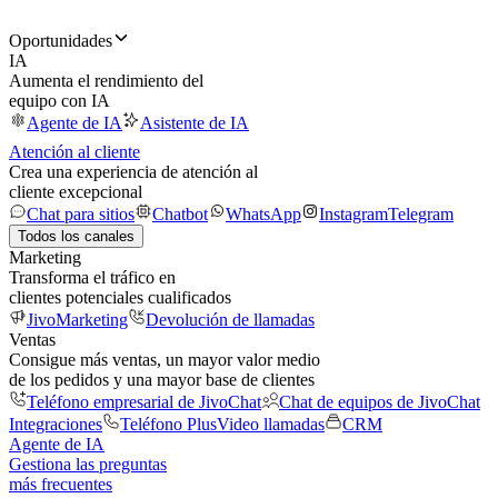
Oportunidades
IA
Aumenta el rendimiento del
equipo con IA
Agente de IA
Asistente de IA
Atención al cliente
Crea una experiencia de atención al
cliente excepcional
Chat para sitios
Chatbot
WhatsApp
Instagram
Telegram
Todos los canales
Marketing
Transforma el tráfico en
clientes potenciales cualificados
JivoMarketing
Devolución de llamadas
Ventas
Consigue más ventas, un mayor valor medio
de los pedidos y una mayor base de clientes
Teléfono empresarial de JivoChat
Chat de equipos de JivoChat
Integraciones
Teléfono Plus
Video llamadas
CRM
Agente de IA
Gestiona las preguntas
más frecuentes