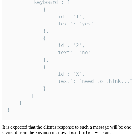
		"keyboard": [

			{

				"id": "1",

				"text": "yes"

			},

			{

				"id": "2",

				"text": "no"

			},

			{

				"id": "X",

				"text": "need to think..."

			}

		]

	}

}
It is expected that the client's response to such a message will be one
element from the
array, if
:
keyboard
multiple != true