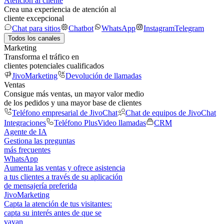
Atención al cliente
Crea una experiencia de atención al
cliente excepcional
Chat para sitios
Chatbot
WhatsApp
Instagram
Telegram
Todos los canales
Marketing
Transforma el tráfico en
clientes potenciales cualificados
JivoMarketing
Devolución de llamadas
Ventas
Consigue más ventas, un mayor valor medio
de los pedidos y una mayor base de clientes
Teléfono empresarial de JivoChat
Chat de equipos de JivoChat
Integraciones
Teléfono Plus
Video llamadas
CRM
Agente de IA
Gestiona las preguntas
más frecuentes
WhatsApp
Aumenta las ventas y ofrece asistencia
a tus clientes a través de su aplicación
de mensajería preferida
JivoMarketing
Capta la atención de tus visitantes:
capta su interés antes de que se
vayan