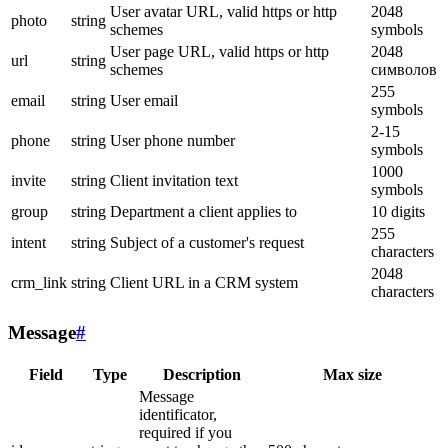
User avatar URL, valid https or http
2048
photo
string
schemes
symbols
User page URL, valid https or http
2048
url
string
schemes
символов
255
email
string
User email
symbols
2-15
phone
string
User phone number
symbols
1000
invite
string
Client invitation text
symbols
group
string
Department a client applies to
10 digits
255
intent
string
Subject of a customer's request
characters
2048
crm_link
string
Client URL in a CRM system
characters
Message
#
Field
Type
Description
Max size
Message
identificator,
required if you