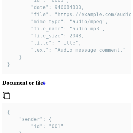
		"id": "0005",

		"date": 946684800,

		"file": "https://example.com/audio.mp3",

		"mime_type": "audio/mpeg",

		"file_name": "audio.mp3",

		"file_size": 2048,

		"title": "Title",

		"text": "Audio message comment."

	}

}
Document or file
#
{

	"sender": {

		"id": "001"
