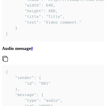
		"width": 640,

		"height": 480,

		"title": "Title",

		"text": "Video comment."

	}

}
Audio message
#
{

	"sender": {

		"id": "001"

	},

	"message": {

		"type": "audio",
