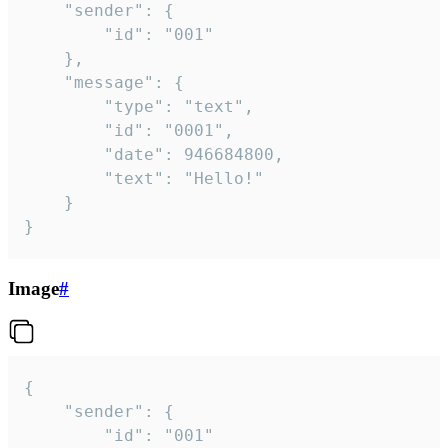
	"sender": {

		"id": "001"

	},

	"message": {

		"type": "text",

		"id": "0001",

		"date": 946684800,

		"text": "Hello!"

	}

}
Image
#
{

	"sender": {

		"id": "001"
