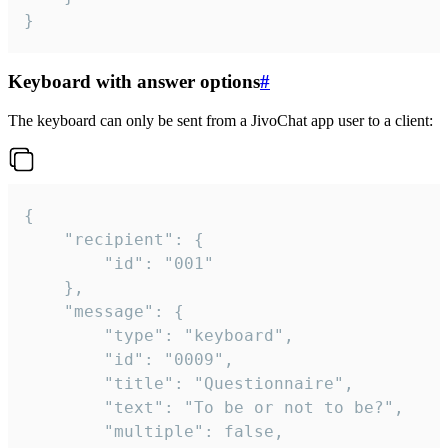
}
Keyboard with answer options
#
The keyboard can only be sent from a JivoChat app user to a client:
{

	"recipient": {

		"id": "001"

	},

	"message": {

		"type": "keyboard",

		"id": "0009",

		"title": "Questionnaire",

		"text": "To be or not to be?",

		"multiple": false,
