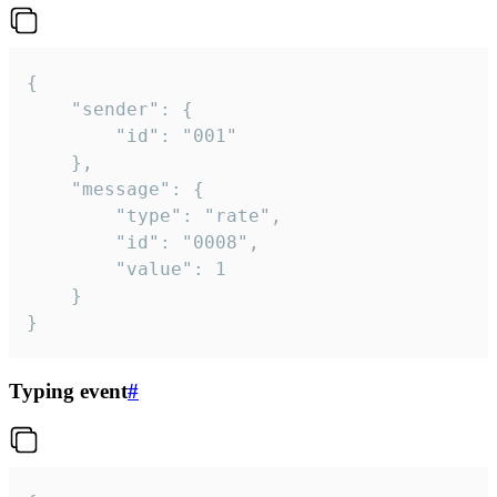
{

	"sender": {

		"id": "001"

	},

	"message": {

		"type": "rate",

		"id": "0008",

		"value": 1

	}

}
Typing event
#