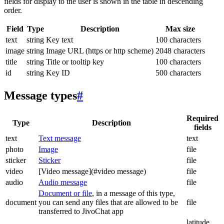
fields for display to the user is shown in the table in descending
order.
Field
Type
Description
Max size
text
string
Key text
100 characters
image
string
Image URL (https or http scheme)
2048 characters
title
string
Title or tooltip key
100 characters
id
string
Key ID
500 characters
Message types
#
Required
Type
Description
fields
text
Text message
text
photo
Image
file
sticker
Sticker
file
video
[Video message](#video message)
file
audio
Audio message
file
Document or file
, in a message of this type,
document
you can send any files that are allowed to be
file
transferred to JivoChat app
latitude