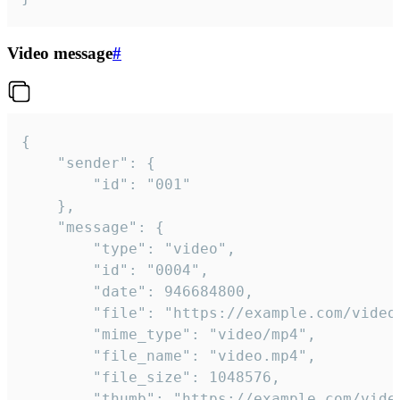
Video message
#
{

	"sender": {

		"id": "001"

	},

	"message": {

		"type": "video",

		"id": "0004",

		"date": 946684800,

		"file": "https://example.com/video.mp4",

		"mime_type": "video/mp4",

		"file_name": "video.mp4",

		"file_size": 1048576,

		"thumb": "https://example.com/video_thumb.png",
