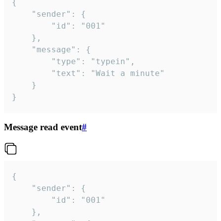
{

	"sender": {

		"id": "001"

	},

	"message": {

		"type": "typein",

		"text": "Wait a minute"

	}

}
Message read event
#
{

	"sender": {

		"id": "001"

	},
