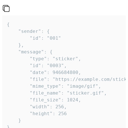
{

	"sender": {

		"id": "001"

	},

	"message": {

		"type": "sticker",

		"id": "0003",

		"date": 946684800,

		"file": "https://example.com/sticker.gif",

		"mime_type": "image/gif",

		"file_name": "sticker.gif",

		"file_size": 1024,

		"width": 256,

		"height": 256

	}

}