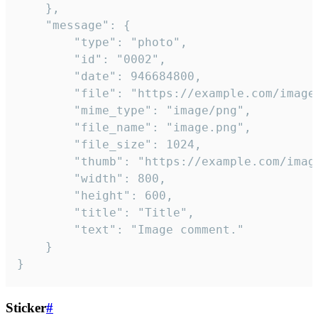
	},

	"message": {

		"type": "photo",

		"id": "0002",

		"date": 946684800,

		"file": "https://example.com/image.png",

		"mime_type": "image/png",

		"file_name": "image.png",

		"file_size": 1024,

		"thumb": "https://example.com/image_thumb.png",

		"width": 800,

		"height": 600,

		"title": "Title",

		"text": "Image comment."

	}

}
Sticker
#