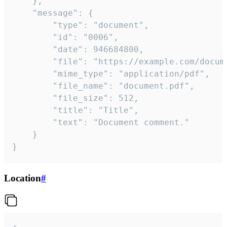
	},

	"message": {

		"type": "document",

		"id": "0006",

		"date": 946684800,

		"file": "https://example.com/document.pdf",

		"mime_type": "application/pdf",

		"file_name": "document.pdf",

		"file_size": 512,

		"title": "Title",

		"text": "Document comment."

	}

}
Location
#