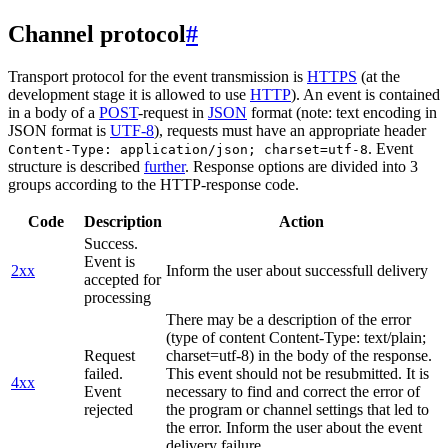
Channel protocol
#
Transport protocol for the event transmission is
HTTPS
(at the
development stage it is allowed to use
HTTP
). An event is contained
in a body of a
POST
-request in
JSON
format (note: text encoding in
JSON format is
UTF-8
), requests must have an appropriate header
. Event
Content-Type: application/json; charset=utf-8
structure is described
further
. Response options are divided into 3
groups according to the HTTP-response code.
Code
Description
Action
Success.
Event is
2xx
Inform the user about successfull delivery
accepted for
processing
There may be a description of the error
(type of content Content-Type: text/plain;
Request
charset=utf-8) in the body of the response.
failed.
This event should not be resubmitted. It is
4xx
Event
necessary to find and correct the error of
rejected
the program or channel settings that led to
the error. Inform the user about the event
delivery failure