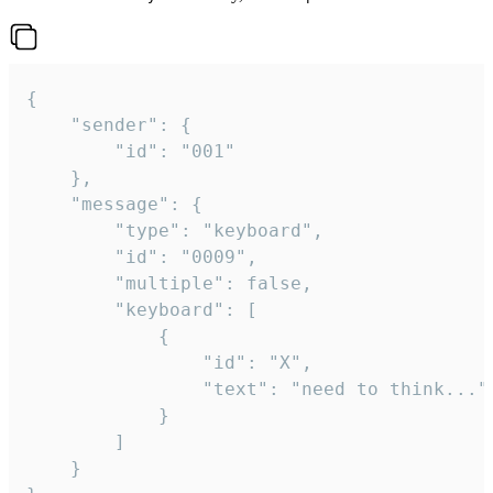
{

	"sender": {

		"id": "001"

	},

	"message": {

		"type": "keyboard",

		"id": "0009",

		"multiple": false,

		"keyboard": [

			{

				"id": "X",

				"text": "need to think..."

			}

		]

	}
