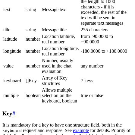
the length to 1000
characters - if it is
text
string
Message text
exceeded, the rest of the
text will be sent in
separate text messages
title
string
Message title
255 characters
Location latitude,
from -90.0000 to
latitude
number
real number
+90.0000
Location longitude,
longitude
number
-180.0000 to +180.0000
real number
Number, usually
value
number
used in the chat
any number
evaluation
Array of Key
keyboard
[]Key
7 keys
structures
Allows multiple
multiple
boolean
selection on the
true or false
keyboard, boolean
Key
#
It is mandatory for a key to have one structure field, both in the
request and response. See
example
for details. Priority of
keyboard