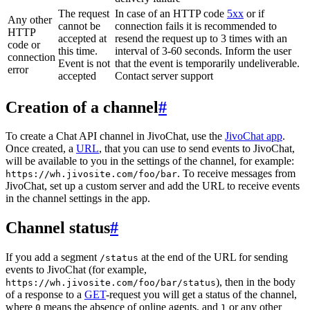
The request
In case of an HTTP code
5xx
or if
Any other
cannot be
connection fails it is recommended to
HTTP
accepted at
resend the request up to 3 times with an
code or
this time.
interval of 3-60 seconds. Inform the user
connection
Event is not
that the event is temporarily undeliverable.
error
accepted
Contact server support
Creation of a channel
#
To create a Chat API channel in JivoChat, use the
JivoChat app
.
Once created, a
URL
, that you can use to send events to JivoChat,
will be available to you in the settings of the channel, for example:
. To receive messages from
https://wh.jivosite.com/foo/bar
JivoChat, set up a custom server and add the URL to receive events
in the channel settings in the app.
Channel status
#
If you add a segment
at the end of the URL for sending
/status
events to JivoChat (for example,
), then in the body
https://wh.jivosite.com/foo/bar/status
of a response to a
GET
-request you will get a status of the channel,
where
means the absence of online agents, and
or any other
0
1