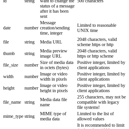
id
string
want to change the
500 characters
status of a message
after it has been
sent
Message
Limited to reasonable
date
number
creation/sending
UNIX time
time, integer
2048 characters, valid
file
string
Media URL
scheme https or http
Media preview
2048 characters, valid
thumb
string
image URL
https or http scheme
Size of media data
Positive integer, limited by
file_size
number
in octets (bytes)
client applications
Image or video
Positive integer, limited by
width
number
width in pixels
client applications
Image or video
Positive integer, limited by
height
number
height in pixels
client applications
255 characters, may not be
Media data file
file_name
string
compatible with legacy
name
file systems!
MIME type of
Limited to the list of
mime_type
string
media data
allowed values
It is recommended to limit