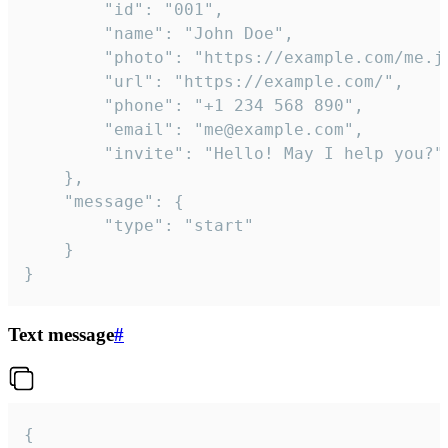
		"id": "001",

		"name": "John Doe",

		"photo": "https://example.com/me.jpg",

		"url": "https://example.com/",

		"phone": "+1 234 568 890",

		"email": "me@example.com",

		"invite": "Hello! May I help you?"

	},

	"message": {

		"type": "start"

	}

}
Text message
#
{
