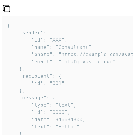
{

	"sender": {

		"id": "XXX",

		"name": "Consultant",

		"photo": "https://example.com/avatar.png",

		"email": "info@jivosite.com"

	},

	"recipient": {

		"id": "001"

	},

	"message": {

		"type": "text",

		"id": "0000",

		"date": 946684800,

		"text": "Hello!"

	}
