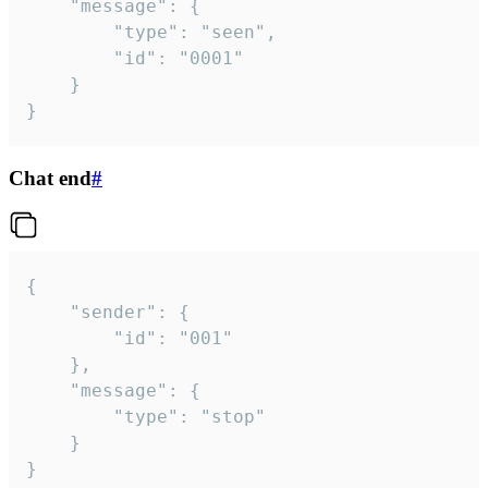
	"message": {

		"type": "seen",

		"id": "0001"

	}

}
Chat end
#
{

	"sender": {

		"id": "001"

	},

	"message": {

		"type": "stop"

	}

}