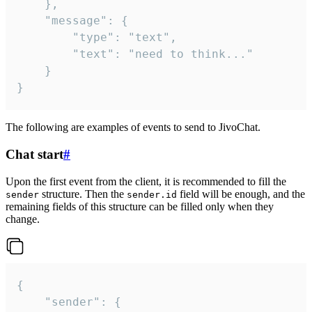
	},

	"message": {

		"type": "text",

		"text": "need to think..."

	}

}
The following are examples of events to send to JivoChat.
Chat start
#
Upon the first event from the client, it is recommended to fill the
structure. Then the
field will be enough, and the
sender
sender.id
remaining fields of this structure can be filled only when they
change.
{

	"sender": {
