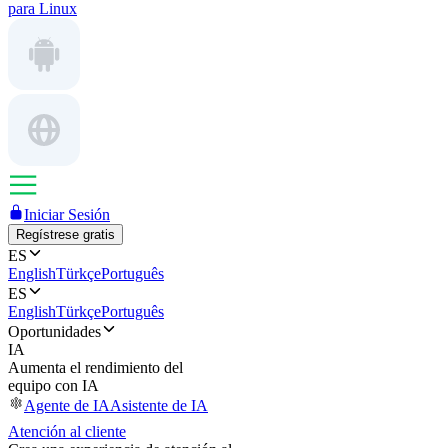
para Linux
Iniciar Sesión
Regístrese gratis
ES
English
Türkçe
Português
ES
English
Türkçe
Português
Oportunidades
IA
Aumenta el rendimiento del
equipo con IA
Agente de IA
Asistente de IA
Atención al cliente