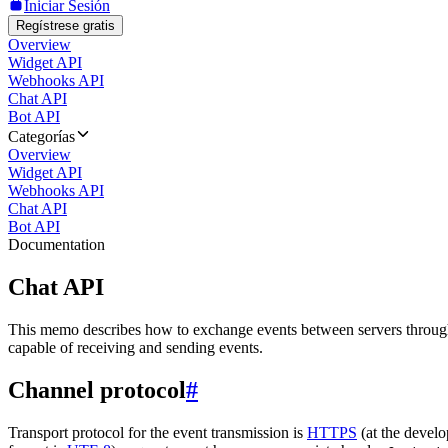
Iniciar Sesión
Regístrese gratis
Overview
Widget API
Webhooks API
Chat API
Bot API
Categorías
Overview
Widget API
Webhooks API
Chat API
Bot API
Documentation
Chat API
This memo describes how to exchange events between servers throug
capable of receiving and sending events.
Channel protocol
#
Transport protocol for the event transmission is
HTTPS
(at the develo