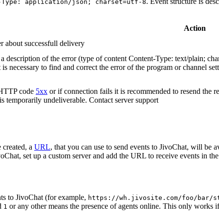
. Event structure is des
-Type: application/json; charset=utf-8
Action
r about successfull delivery
 description of the error (type of content Content-Type: text/plain; cha
t is necessary to find and correct the error of the program or channel sett
n HTTP code
5xx
or if connection fails it is recommended to resend the r
 is temporarily undeliverable. Contact server support
 created, a
URL
, that you can use to send events to JivoChat, will be a
oChat, set up a custom server and add the URL to receive events in the 
ts to JivoChat (for example,
https://wh.jivosite.com/foo/bar/s
nd
or any other means the presence of agents online. This only works if
1