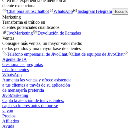
Crea una experiencia de atención al
cliente excepcional
Chat para sitios
Chatbot
WhatsApp
Instagram
Telegram
Todos l
Marketing
Transforma el tráfico en
clientes potenciales cualificados
JivoMarketing
Devolución de llamadas
Ventas
Consigue más ventas, un mayor valor medio
de los pedidos y una mayor base de clientes
Teléfono empresarial de JivoChat
Chat de equipos de JivoChat
Agente de IA
Gestiona las preguntas
más frecuentes
WhatsApp
Aumenta las ventas y ofrece asistencia
a tus clientes a través de su aplicación
de mensajería preferida
JivoMarketing
Capta la atención de tus visitantes:
capta su interés antes de que se
vayan
Precios
Afiliados
Ayuda