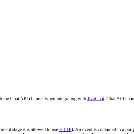
h the Chat API channel when integrating with
JivoChat
. Chat API chan
pment stage it is allowed to use
HTTP
). An event is contained in a bod