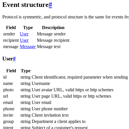
Event structure
#
Protocol is symmetric, and protocol structure is the same for events fr
Field
Type
Description
sender
User
Message sender
recipient
User
Message recipient
message
Message
Message text
User
#
Field
Type
id
string
Client identificator, required parameter when sending
name
string
Username
photo
string
User avatar URL, valid https or http schemes
url
string
User page URL, valid https or http schemes
email
string
User email
phone
string
User phone number
invite
string
Client invitation text
group
string
Department a client applies to
intent
string
Subject of a customer's request