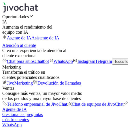
Oportunidades
IA
Aumenta el rendimiento del
equipo con IA
Agente de IA
Asistente de IA
Atención al cliente
Crea una experiencia de atención al
cliente excepcional
Chat para sitios
Chatbot
WhatsApp
Instagram
Telegram
Todos l
Marketing
Transforma el tráfico en
clientes potenciales cualificados
JivoMarketing
Devolución de llamadas
Ventas
Consigue más ventas, un mayor valor medio
de los pedidos y una mayor base de clientes
Teléfono empresarial de JivoChat
Chat de equipos de JivoChat
Agente de IA
Gestiona las preguntas
más frecuentes
WhatsApp