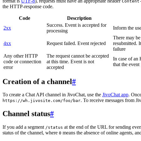
format is
UTF-8
), requests must have an appropriate header
Content
the HTTP-response code.
Code
Description
Success. Event is accepted for
2xx
Inform the use
processing
There may be a
4xx
Request failed. Event rejected
resubmitted. I
failure
Any other HTTP
The request cannot be accepted
In case of a
code or connection
at this time. Event is not
that the event
error
accepted
Creation of a channel
#
To create a Chat API channel in JivoChat, use the
JivoChat app
. Once
. To receive messages from Jiv
https://wh.jivosite.com/foo/bar
Channel status
#
If you add a segment
at the end of the URL for sending even
/status
status of the channel, where
means the absence of online agents, a
0