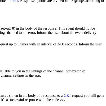
cribed
further
. Response options are divided into 3 groups according to
rset=utf-8) in the body of the response. This event should not be
ings that led to the error. Inform the user about the event delivery
equest up to 3 times with an interval of 3-60 seconds. Inform the user
vailable to you in the settings of the channel, for example:
channel settings in the app.
), then in the body of a response to a
GET
-request you will get a
tatus
 it's a successful response with the code
.
2xx