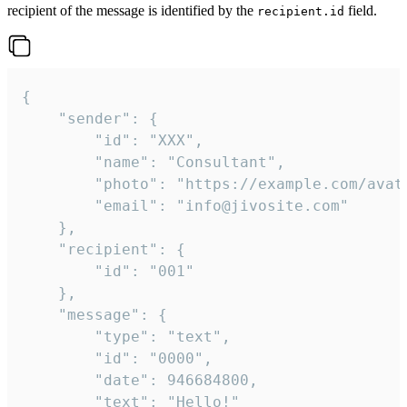
recipient of the message is identified by the
field.
recipient.id
{

	"sender": {

		"id": "XXX",

		"name": "Consultant",

		"photo": "https://example.com/avatar.png",

		"email": "info@jivosite.com"

	},

	"recipient": {

		"id": "001"

	},

	"message": {

		"type": "text",

		"id": "0000",

		"date": 946684800,

		"text": "Hello!"
