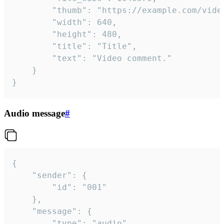
		"thumb": "https://example.com/video_thumb.png",

		"width": 640,

		"height": 480,

		"title": "Title",

		"text": "Video comment."

	}

}
Audio message
#
{

	"sender": {

		"id": "001"

	},

	"message": {

		"type": "audio",
