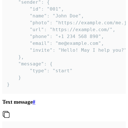
	"sender": {

		"id": "001",

		"name": "John Doe",

		"photo": "https://example.com/me.jpg",

		"url": "https://example.com/",

		"phone": "+1 234 568 890",

		"email": "me@example.com",

		"invite": "Hello! May I help you?"

	},

	"message": {

		"type": "start"

	}

}
Text message
#