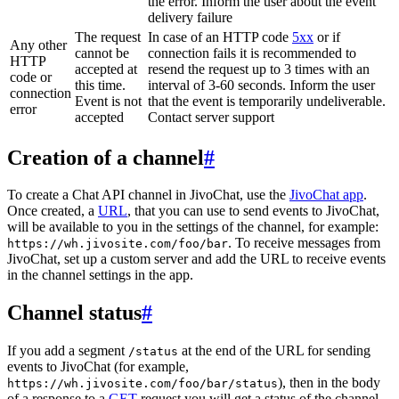
the error. Inform the user about the event
delivery failure
The request
In case of an HTTP code
5xx
or if
Any other
cannot be
connection fails it is recommended to
HTTP
accepted at
resend the request up to 3 times with an
code or
this time.
interval of 3-60 seconds. Inform the user
connection
Event is not
that the event is temporarily undeliverable.
error
accepted
Contact server support
Creation of a channel
#
To create a Chat API channel in JivoChat, use the
JivoChat app
.
Once created, a
URL
, that you can use to send events to JivoChat,
will be available to you in the settings of the channel, for example:
. To receive messages from
https://wh.jivosite.com/foo/bar
JivoChat, set up a custom server and add the URL to receive events
in the channel settings in the app.
Channel status
#
If you add a segment
at the end of the URL for sending
/status
events to JivoChat (for example,
), then in the body
https://wh.jivosite.com/foo/bar/status
of a response to a
GET
-request you will get a status of the channel,