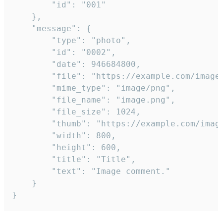
		"id": "001"

	},

	"message": {

		"type": "photo",

		"id": "0002",

		"date": 946684800,

		"file": "https://example.com/image.png",

		"mime_type": "image/png",

		"file_name": "image.png",

		"file_size": 1024,

		"thumb": "https://example.com/image_thumb.png",

		"width": 800,

		"height": 600,

		"title": "Title",

		"text": "Image comment."

	}

}