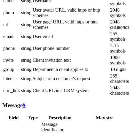
name
string
Username
symbols
User avatar URL, valid https or http
2048
photo
string
schemes
symbols
User page URL, valid https or http
2048
url
string
schemes
символов
255
email
string
User email
symbols
2-15
phone
string
User phone number
symbols
1000
invite
string
Client invitation text
symbols
group
string
Department a client applies to
10 digits
255
intent
string
Subject of a customer's request
characters
2048
crm_link
string
Client URL in a CRM system
characters
Message
#
Field
Type
Description
Max size
Message
identificator,