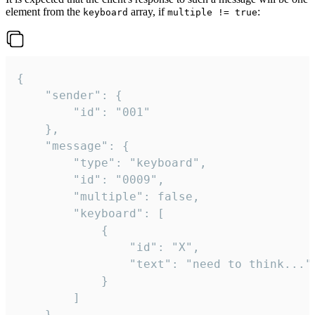
element from the
array, if
:
keyboard
multiple != true
{

	"sender": {

		"id": "001"

	},

	"message": {

		"type": "keyboard",

		"id": "0009",

		"multiple": false,

		"keyboard": [

			{

				"id": "X",

				"text": "need to think..."

			}

		]

	}
