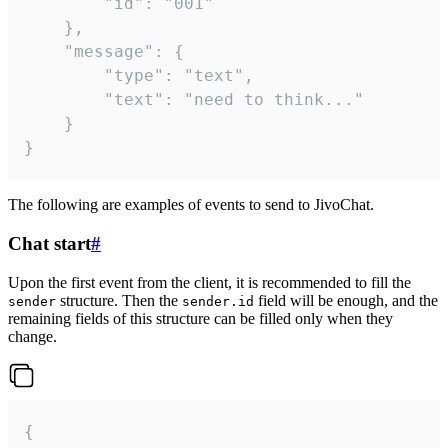
		"id": "001"

	},

	"message": {

		"type": "text",

		"text": "need to think..."

	}

}
The following are examples of events to send to JivoChat.
Chat start
#
Upon the first event from the client, it is recommended to fill the
structure. Then the
field will be enough, and the
sender
sender.id
remaining fields of this structure can be filled only when they
change.
{
