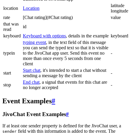
latitude
location
Location
longitude
rate
[Chat rating](#Chat rating)
value
that was
id
read
keyboard
Keyboard with options
, details in the example
keyboard
typing event
, in the text field of this message
you can send the typed text so that it is visible
typein
to the JivoChat app user. Send this event no
-
more than once every 5 seconds from one
client
Start chat
, it's intended to start a chat without
start
-
sending a message by the client
End chat
, a signal that events for this chat are
stop
-
no longer accepted
Event Examples
#
JivoChat Event Examples
#
If at least one sender property is defined for the JivoChat user, a
field with this information is added to the event. The
sender