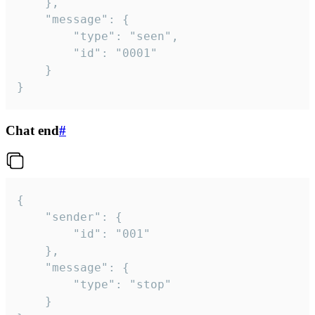
	},

	"message": {

		"type": "seen",

		"id": "0001"

	}

}
Chat end
#
{

	"sender": {

		"id": "001"

	},

	"message": {

		"type": "stop"

	}
