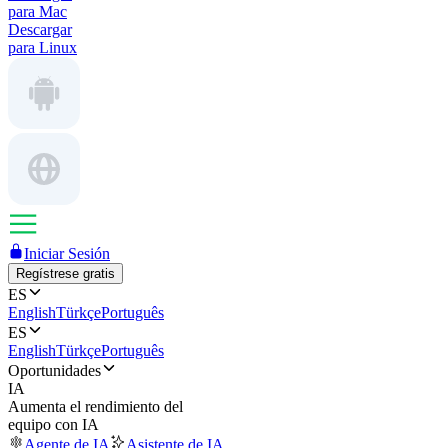
para Mac
Descargar
para Linux
Iniciar Sesión
Regístrese gratis
ES
English
Türkçe
Português
ES
English
Türkçe
Português
Oportunidades
IA
Aumenta el rendimiento del
equipo con IA
Agente de IA
Asistente de IA