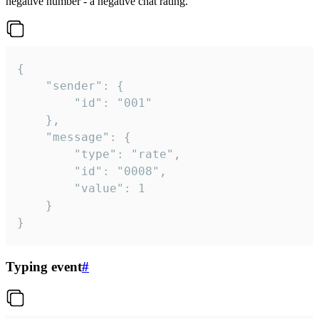
negative number - a negative chat rating.
{

	"sender": {

		"id": "001"

	},

	"message": {

		"type": "rate",

		"id": "0008",

		"value": 1

	}

}
Typing event
#