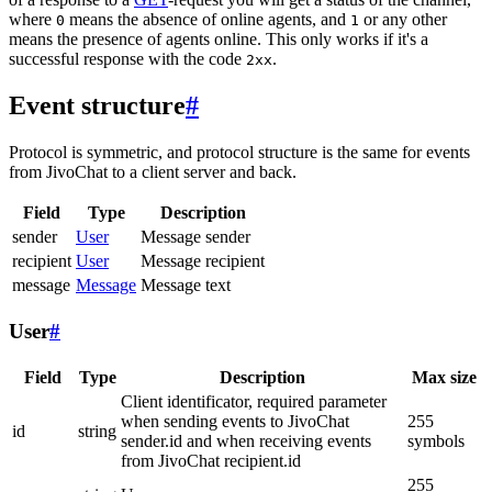
where
means the absence of online agents, and
or any other
0
1
means the presence of agents online. This only works if it's a
successful response with the code
.
2xx
Event structure
#
Protocol is symmetric, and protocol structure is the same for events
from JivoChat to a client server and back.
Field
Type
Description
sender
User
Message sender
recipient
User
Message recipient
message
Message
Message text
User
#
Field
Type
Description
Max size
Client identificator, required parameter
when sending events to JivoChat
255
id
string
sender.id and when receiving events
symbols
from JivoChat recipient.id
255