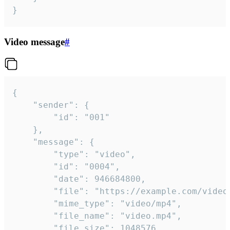
}
Video message
#
{

	"sender": {

		"id": "001"

	},

	"message": {

		"type": "video",

		"id": "0004",

		"date": 946684800,

		"file": "https://example.com/video.mp4",

		"mime_type": "video/mp4",

		"file_name": "video.mp4",

		"file_size": 1048576,
