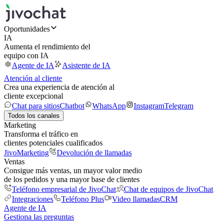
Oportunidades
IA
Aumenta el rendimiento del
equipo con IA
Agente de IA
Asistente de IA
Atención al cliente
Crea una experiencia de atención al
cliente excepcional
Chat para sitios
Chatbot
WhatsApp
Instagram
Telegram
Todos los canales
Marketing
Transforma el tráfico en
clientes potenciales cualificados
JivoMarketing
Devolución de llamadas
Ventas
Consigue más ventas, un mayor valor medio
de los pedidos y una mayor base de clientes
Teléfono empresarial de JivoChat
Chat de equipos de JivoChat
Integraciones
Teléfono Plus
Video llamadas
CRM
Agente de IA
Gestiona las preguntas