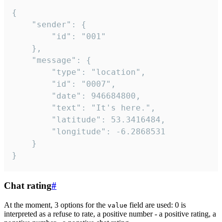
{

	"sender": {

		"id": "001"

	},

	"message": {

		"type": "location",

		"id": "0007",

		"date": 946684800,

		"text": "It's here.",

		"latitude": 53.3416484,

		"longitude": -6.2868531

	}

}
Chat rating
#
At the moment, 3 options for the
field are used: 0 is
value
interpreted as a refuse to rate, a positive number - a positive rating, a