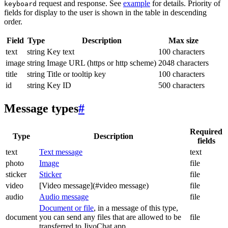
request and response. See
example
for details. Priority of
keyboard
fields for display to the user is shown in the table in descending
order.
Field
Type
Description
Max size
text
string
Key text
100 characters
image
string
Image URL (https or http scheme)
2048 characters
title
string
Title or tooltip key
100 characters
id
string
Key ID
500 characters
Message types
#
Required
Type
Description
fields
text
Text message
text
photo
Image
file
sticker
Sticker
file
video
[Video message](#video message)
file
audio
Audio message
file
Document or file
, in a message of this type,
document
you can send any files that are allowed to be
file
transferred to JivoChat app