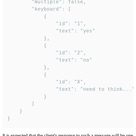
		"multiple": false,

		"keyboard": [

			{

				"id": "1",

				"text": "yes"

			},

			{

				"id": "2",

				"text": "no"

			},

			{

				"id": "X",

				"text": "need to think..."

			}

		]

	}

}
It is expected that the client's response to such a message will be one