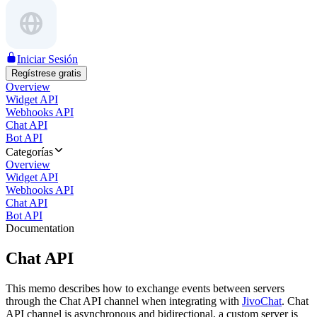
Iniciar Sesión
Regístrese gratis
Overview
Widget API
Webhooks API
Chat API
Bot API
Categorías
Overview
Widget API
Webhooks API
Chat API
Bot API
Documentation
Chat API
This memo describes how to exchange events between servers
through the Chat API channel when integrating with
JivoChat
. Chat
API channel is asynchronous and bidirectional, a custom server is