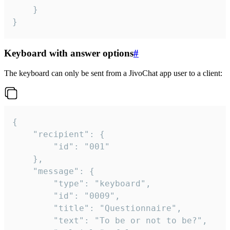
	}

}
Keyboard with answer options
#
The keyboard can only be sent from a JivoChat app user to a client:
{

	"recipient": {

		"id": "001"

	},

	"message": {

		"type": "keyboard",

		"id": "0009",

		"title": "Questionnaire",

		"text": "To be or not to be?",
