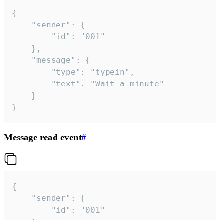
{

	"sender": {

		"id": "001"

	},

	"message": {

		"type": "typein",

		"text": "Wait a minute"

	}

}
Message read event
#
{

	"sender": {

		"id": "001"
