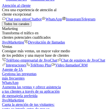
Atención al cliente
Crea una experiencia de atención al
cliente excepcional
Chat para sitios
Chatbot
WhatsApp
Instagram
Telegram
Todos los canales
Marketing
Transforma el tráfico en
clientes potenciales cualificados
JivoMarketing
Devolución de llamadas
Ventas
Consigue más ventas, un mayor valor medio
de los pedidos y una mayor base de clientes
Teléfono empresarial de JivoChat
Chat de equipos de JivoChat
Integraciones
Teléfono Plus
Video llamadas
CRM
Agente de IA
Gestiona las preguntas
más frecuentes
WhatsApp
Aumenta las ventas y ofrece asistencia
a tus clientes a través de su aplicación
de mensajería preferida
JivoMarketing
Capta la atención de tus visitantes:
capta su interés antes de que se