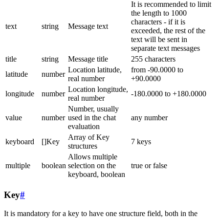
It is recommended to limit
the length to 1000
characters - if it is
text
string
Message text
exceeded, the rest of the
text will be sent in
separate text messages
title
string
Message title
255 characters
Location latitude,
from -90.0000 to
latitude
number
real number
+90.0000
Location longitude,
longitude
number
-180.0000 to +180.0000
real number
Number, usually
value
number
used in the chat
any number
evaluation
Array of Key
keyboard
[]Key
7 keys
structures
Allows multiple
multiple
boolean
selection on the
true or false
keyboard, boolean
Key
#
It is mandatory for a key to have one structure field, both in the