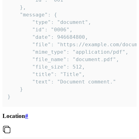
	},

	"message": {

		"type": "document",

		"id": "0006",

		"date": 946684800,

		"file": "https://example.com/document.pdf",

		"mime_type": "application/pdf",

		"file_name": "document.pdf",

		"file_size": 512,

		"title": "Title",

		"text": "Document comment."

	}

}
Location
#