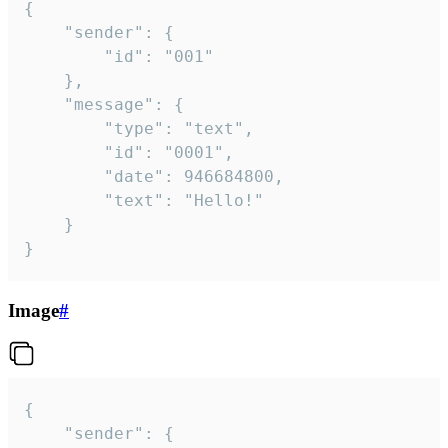
{

	"sender": {

		"id": "001"

	},

	"message": {

		"type": "text",

		"id": "0001",

		"date": 946684800,

		"text": "Hello!"

	}

}
Image
#
{

	"sender": {
