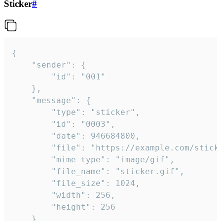
Sticker
#
{

	"sender": {

		"id": "001"

	},

	"message": {

		"type": "sticker",

		"id": "0003",

		"date": 946684800,

		"file": "https://example.com/sticker.gif",

		"mime_type": "image/gif",

		"file_name": "sticker.gif",

		"file_size": 1024,

		"width": 256,

		"height": 256

	}
