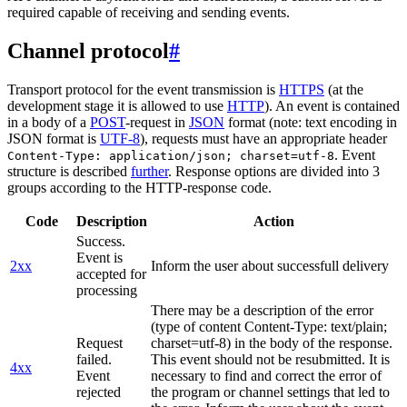
required capable of receiving and sending events.
Channel protocol
#
Transport protocol for the event transmission is
HTTPS
(at the
development stage it is allowed to use
HTTP
). An event is contained
in a body of a
POST
-request in
JSON
format (note: text encoding in
JSON format is
UTF-8
), requests must have an appropriate header
. Event
Content-Type: application/json; charset=utf-8
structure is described
further
. Response options are divided into 3
groups according to the HTTP-response code.
Code
Description
Action
Success.
Event is
2xx
Inform the user about successfull delivery
accepted for
processing
There may be a description of the error
(type of content Content-Type: text/plain;
Request
charset=utf-8) in the body of the response.
failed.
This event should not be resubmitted. It is
4xx
Event
necessary to find and correct the error of
rejected
the program or channel settings that led to