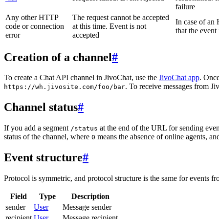
failure
Any other HTTP
The request cannot be accepted
In case of a
code or connection
at this time. Event is not
that the event
error
accepted
Creation of a channel
#
To create a Chat API channel in JivoChat, use the
JivoChat app
. Once
. To receive messages from Jiv
https://wh.jivosite.com/foo/bar
Channel status
#
If you add a segment
at the end of the URL for sending even
/status
status of the channel, where
means the absence of online agents, a
0
Event structure
#
Protocol is symmetric, and protocol structure is the same for events fr
Field
Type
Description
sender
User
Message sender
recipient
User
Message recipient