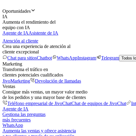
Oportunidades
IA
Aumenta el rendimiento del
equipo con IA
Agente de IA
Asistente de IA
Atención al cliente
Crea una experiencia de atención al
cliente excepcional
Chat para sitios
Chatbot
WhatsApp
Instagram
Telegram
Todos l
Marketing
Transforma el tráfico en
clientes potenciales cualificados
JivoMarketing
Devolución de llamadas
Ventas
Consigue más ventas, un mayor valor medio
de los pedidos y una mayor base de clientes
Teléfono empresarial de JivoChat
Chat de equipos de JivoChat
In
Agente de IA
Gestiona las preguntas
más frecuentes
WhatsApp
Aumenta las ventas y ofrece asistencia