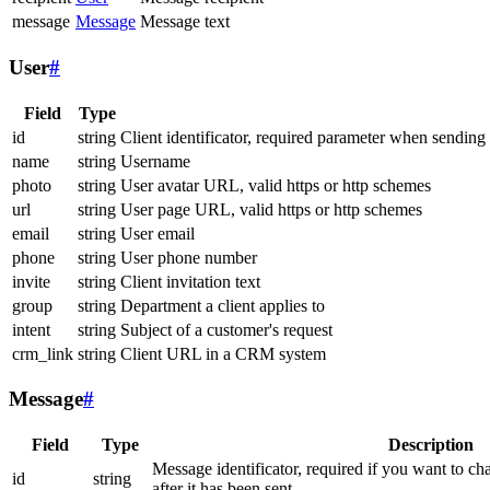
message
Message
Message text
User
#
Field
Type
id
string
Client identificator, required parameter when sending
name
string
Username
photo
string
User avatar URL, valid https or http schemes
url
string
User page URL, valid https or http schemes
email
string
User email
phone
string
User phone number
invite
string
Client invitation text
group
string
Department a client applies to
intent
string
Subject of a customer's request
crm_link
string
Client URL in a CRM system
Message
#
Field
Type
Description
Message identificator, required if you want to ch
id
string
after it has been sent