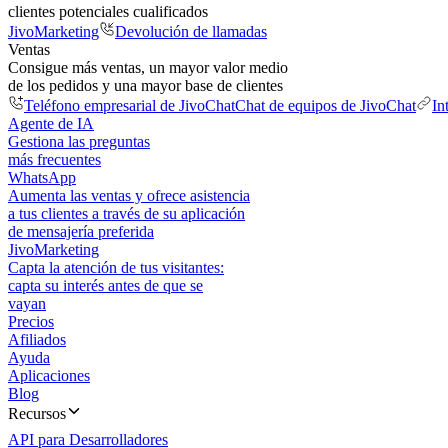
clientes potenciales cualificados
JivoMarketing
Devolución de llamadas
Ventas
Consigue más ventas, un mayor valor medio
de los pedidos y una mayor base de clientes
Teléfono empresarial de JivoChat
Chat de equipos de JivoChat
In
Agente de IA
Gestiona las preguntas
más frecuentes
WhatsApp
Aumenta las ventas y ofrece asistencia
a tus clientes a través de su aplicación
de mensajería preferida
JivoMarketing
Capta la atención de tus visitantes:
capta su interés antes de que se
vayan
Precios
Afiliados
Ayuda
Aplicaciones
Blog
Recursos
API para Desarrolladores