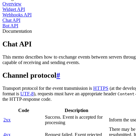
Overview
Widget API
Webhooks API
Chat API
Bot API
Documentation
Chat API
This memo describes how to exchange events between servers throug
capable of receiving and sending events.
Channel protocol
#
Transport protocol for the event transmission is
HTTPS
(at the develo
format is
UTF-8
), requests must have an appropriate header
Content
the HTTP-response code.
Code
Description
Success. Event is accepted for
2xx
Inform the use
processing
There may be a
4xx
Request failed. Event rejected
resubmitted. I