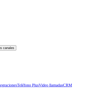
os canales
tegraciones
Teléfono Plus
Video llamadas
CRM