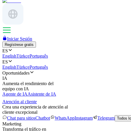
Iniciar Sesión
Regístrese gratis
ES
English
Türkçe
Português
ES
English
Türkçe
Português
Oportunidades
IA
Aumenta el rendimiento del
equipo con IA
Agente de IA
Asistente de IA
Atención al cliente
Crea una experiencia de atención al
cliente excepcional
Chat para sitios
Chatbot
WhatsApp
Instagram
Telegram
Todos l
Marketing
Transforma el tráfico en