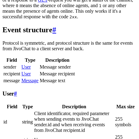
where
means the absence of online agents, and
or any other
0
1
means the presence of agents online. This only works if it's a
successful response with the code
.
2xx
Event structure
#
Protocol is symmetric, and protocol structure is the same for events
from JivoChat to a client server and back.
Field
Type
Description
sender
User
Message sender
recipient
User
Message recipient
message
Message
Message text
User
#
Field
Type
Description
Max size
Client identificator, required parameter
when sending events to JivoChat
255
id
string
sender.id and when receiving events
symbols
from JivoChat recipient.id
255