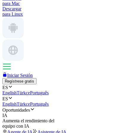
para Mac
Descargar
para Linux
Iniciar Sesión
Regístrese gratis
ES
English
Türkçe
Português
ES
English
Türkçe
Português
Oportunidades
IA
Aumenta el rendimiento del
equipo con IA
Agente de IA
Asistente de IA