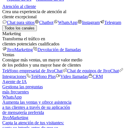
Atención al cliente
Crea una experiencia de atención al
cliente excepcional
Chat para sitios
Chatbot
WhatsApp
Instagram
Telegram
Todos los canales
Marketing
Transforma el tráfico en
clientes potenciales cualificados
JivoMarketing
Devolución de llamadas
Ventas
Consigue más ventas, un mayor valor medio
de los pedidos y una mayor base de clientes
Teléfono empresarial de JivoChat
Chat de equipos de JivoChat
Integraciones
Teléfono Plus
Video llamadas
CRM
Agente de IA
Gestiona las preguntas
más frecuentes
WhatsApp
Aumenta las ventas y ofrece asistencia
a tus clientes a través de su aplicación
de mensajería preferida
JivoMarketing
Capta la atención de tus visitantes:
capta su interés antes de que se