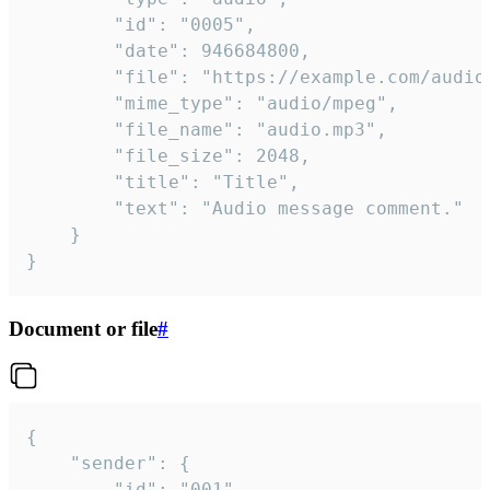
		"id": "0005",

		"date": 946684800,

		"file": "https://example.com/audio.mp3",

		"mime_type": "audio/mpeg",

		"file_name": "audio.mp3",

		"file_size": 2048,

		"title": "Title",

		"text": "Audio message comment."

	}

}
Document or file
#
{

	"sender": {

		"id": "001"
