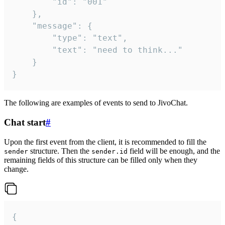
		"id": "001"

	},

	"message": {

		"type": "text",

		"text": "need to think..."

	}

}
The following are examples of events to send to JivoChat.
Chat start
#
Upon the first event from the client, it is recommended to fill the
structure. Then the
field will be enough, and the
sender
sender.id
remaining fields of this structure can be filled only when they
change.
{
