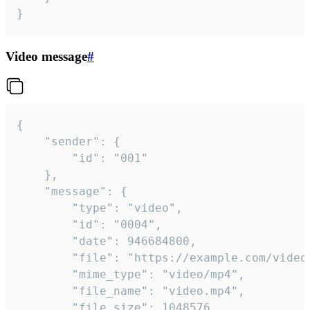
}
Video message
#
{

	"sender": {

		"id": "001"

	},

	"message": {

		"type": "video",

		"id": "0004",

		"date": 946684800,

		"file": "https://example.com/video.mp4",

		"mime_type": "video/mp4",

		"file_name": "video.mp4",

		"file_size": 1048576,
