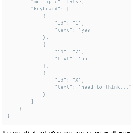
		"multiple": false,

		"keyboard": [

			{

				"id": "1",

				"text": "yes"

			},

			{

				"id": "2",

				"text": "no"

			},

			{

				"id": "X",

				"text": "need to think..."

			}

		]

	}

}
It is expected that the client's response to such a message will be one