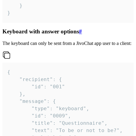
	}

}
Keyboard with answer options
#
The keyboard can only be sent from a JivoChat app user to a client:
{

	"recipient": {

		"id": "001"

	},

	"message": {

		"type": "keyboard",

		"id": "0009",

		"title": "Questionnaire",

		"text": "To be or not to be?",
