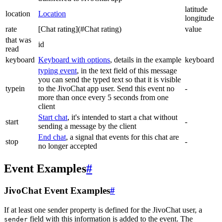
latitude
location
Location
longitude
rate
[Chat rating](#Chat rating)
value
that was
id
read
keyboard
Keyboard with options
, details in the example
keyboard
typing event
, in the text field of this message
you can send the typed text so that it is visible
typein
to the JivoChat app user. Send this event no
-
more than once every 5 seconds from one
client
Start chat
, it's intended to start a chat without
start
-
sending a message by the client
End chat
, a signal that events for this chat are
stop
-
no longer accepted
Event Examples
#
JivoChat Event Examples
#
If at least one sender property is defined for the JivoChat user, a
field with this information is added to the event. The
sender