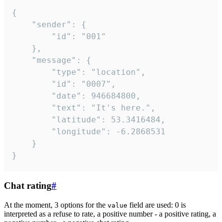
{

	"sender": {

		"id": "001"

	},

	"message": {

		"type": "location",

		"id": "0007",

		"date": 946684800,

		"text": "It's here.",

		"latitude": 53.3416484,

		"longitude": -6.2868531

	}

}
Chat rating
#
At the moment, 3 options for the
field are used: 0 is
value
interpreted as a refuse to rate, a positive number - a positive rating, a