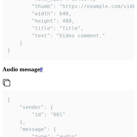
		"thumb": "https://example.com/video_thumb.png",

		"width": 640,

		"height": 480,

		"title": "Title",

		"text": "Video comment."

	}

}
Audio message
#
{

	"sender": {

		"id": "001"

	},

	"message": {

		"type": "audio",
