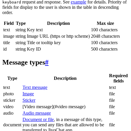
request and response. See
example
for details. Priority of
keyboard
fields for display to the user is shown in the table in descending
order.
Field
Type
Description
Max size
text
string
Key text
100 characters
image
string
Image URL (https or http scheme)
2048 characters
title
string
Title or tooltip key
100 characters
id
string
Key ID
500 characters
Message types
#
Required
Type
Description
fields
text
Text message
text
photo
Image
file
sticker
Sticker
file
video
[Video message](#video message)
file
audio
Audio message
file
Document or file
, in a message of this type,
document
you can send any files that are allowed to be
file
transferred to JivoChat app