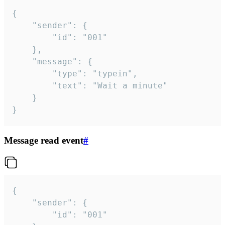
{

	"sender": {

		"id": "001"

	},

	"message": {

		"type": "typein",

		"text": "Wait a minute"

	}

}
Message read event
#
{

	"sender": {

		"id": "001"
