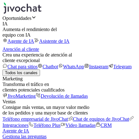
Oportunidades
IA
Aumenta el rendimiento del
equipo con IA
Agente de IA
Asistente de IA
Atención al cliente
Crea una experiencia de atención al
cliente excepcional
Chat para sitios
Chatbot
WhatsApp
Instagram
Telegram
Todos los canales
Marketing
Transforma el tráfico en
clientes potenciales cualificados
JivoMarketing
Devolución de llamadas
Ventas
Consigue más ventas, un mayor valor medio
de los pedidos y una mayor base de clientes
Teléfono empresarial de JivoChat
Chat de equipos de JivoChat
Integraciones
Teléfono Plus
Video llamadas
CRM
Agente de IA
Gestiona las preguntas