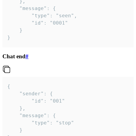
	},

	"message": {

		"type": "seen",

		"id": "0001"

	}

}
Chat end
#
{

	"sender": {

		"id": "001"

	},

	"message": {

		"type": "stop"

	}
