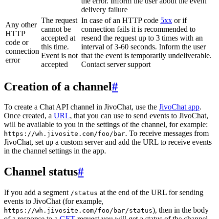
the error. Inform the user about the event
delivery failure
The request
In case of an HTTP code
5xx
or if
Any other
cannot be
connection fails it is recommended to
HTTP
accepted at
resend the request up to 3 times with an
code or
this time.
interval of 3-60 seconds. Inform the user
connection
Event is not
that the event is temporarily undeliverable.
error
accepted
Contact server support
Creation of a channel
#
To create a Chat API channel in JivoChat, use the
JivoChat app
.
Once created, a
URL
, that you can use to send events to JivoChat,
will be available to you in the settings of the channel, for example:
. To receive messages from
https://wh.jivosite.com/foo/bar
JivoChat, set up a custom server and add the URL to receive events
in the channel settings in the app.
Channel status
#
If you add a segment
at the end of the URL for sending
/status
events to JivoChat (for example,
), then in the body
https://wh.jivosite.com/foo/bar/status
of a response to a
GET
-request you will get a status of the channel,