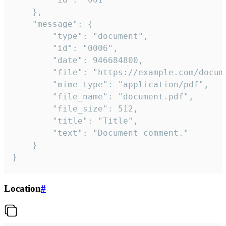
	},

	"message": {

		"type": "document",

		"id": "0006",

		"date": 946684800,

		"file": "https://example.com/document.pdf",

		"mime_type": "application/pdf",

		"file_name": "document.pdf",

		"file_size": 512,

		"title": "Title",

		"text": "Document comment."

	}

}
Location
#