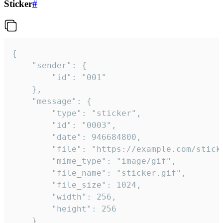
Sticker
#
{

	"sender": {

		"id": "001"

	},

	"message": {

		"type": "sticker",

		"id": "0003",

		"date": 946684800,

		"file": "https://example.com/sticker.gif",

		"mime_type": "image/gif",

		"file_name": "sticker.gif",

		"file_size": 1024,

		"width": 256,

		"height": 256

	}
