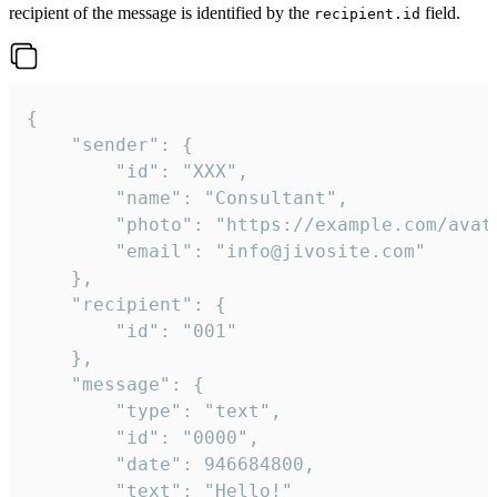
recipient of the message is identified by the
field.
recipient.id
{

	"sender": {

		"id": "XXX",

		"name": "Consultant",

		"photo": "https://example.com/avatar.png",

		"email": "info@jivosite.com"

	},

	"recipient": {

		"id": "001"

	},

	"message": {

		"type": "text",

		"id": "0000",

		"date": 946684800,

		"text": "Hello!"
