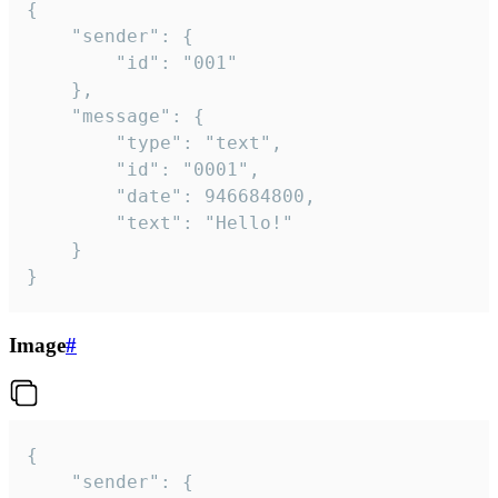
{

	"sender": {

		"id": "001"

	},

	"message": {

		"type": "text",

		"id": "0001",

		"date": 946684800,

		"text": "Hello!"

	}

}
Image
#
{

	"sender": {
