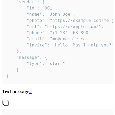
	"sender": {

		"id": "001",

		"name": "John Doe",

		"photo": "https://example.com/me.jpg",

		"url": "https://example.com/",

		"phone": "+1 234 568 890",

		"email": "me@example.com",

		"invite": "Hello! May I help you?"

	},

	"message": {

		"type": "start"

	}

}
Text message
#