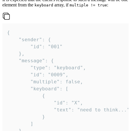
element from the
array, if
:
keyboard
multiple != true
{

	"sender": {

		"id": "001"

	},

	"message": {

		"type": "keyboard",

		"id": "0009",

		"multiple": false,

		"keyboard": [

			{

				"id": "X",

				"text": "need to think..."

			}

		]

	}
