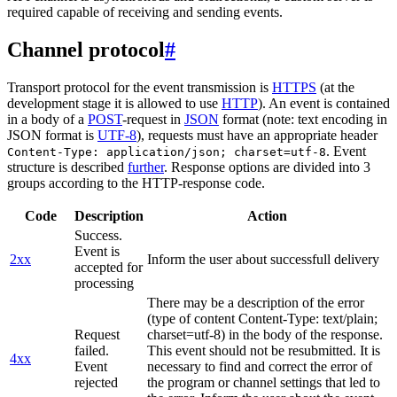
required capable of receiving and sending events.
Channel protocol
#
Transport protocol for the event transmission is
HTTPS
(at the
development stage it is allowed to use
HTTP
). An event is contained
in a body of a
POST
-request in
JSON
format (note: text encoding in
JSON format is
UTF-8
), requests must have an appropriate header
. Event
Content-Type: application/json; charset=utf-8
structure is described
further
. Response options are divided into 3
groups according to the HTTP-response code.
Code
Description
Action
Success.
Event is
2xx
Inform the user about successfull delivery
accepted for
processing
There may be a description of the error
(type of content Content-Type: text/plain;
Request
charset=utf-8) in the body of the response.
failed.
This event should not be resubmitted. It is
4xx
Event
necessary to find and correct the error of
rejected
the program or channel settings that led to