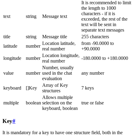
It is recommended to limit
the length to 1000
characters - if it is
text
string
Message text
exceeded, the rest of the
text will be sent in
separate text messages
title
string
Message title
255 characters
Location latitude,
from -90.0000 to
latitude
number
real number
+90.0000
Location longitude,
longitude
number
-180.0000 to +180.0000
real number
Number, usually
value
number
used in the chat
any number
evaluation
Array of Key
keyboard
[]Key
7 keys
structures
Allows multiple
multiple
boolean
selection on the
true or false
keyboard, boolean
Key
#
It is mandatory for a key to have one structure field, both in the