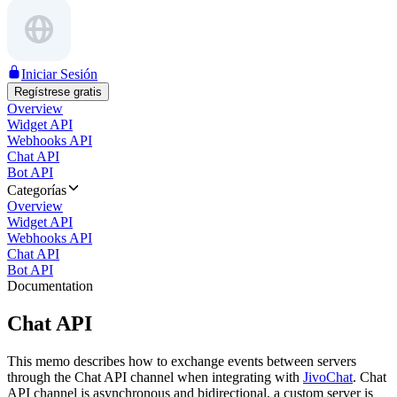
Iniciar Sesión
Regístrese gratis
Overview
Widget API
Webhooks API
Chat API
Bot API
Categorías
Overview
Widget API
Webhooks API
Chat API
Bot API
Documentation
Chat API
This memo describes how to exchange events between servers
through the Chat API channel when integrating with
JivoChat
. Chat
API channel is asynchronous and bidirectional, a custom server is