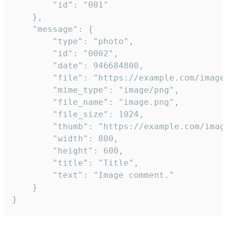
		"id": "001"

	},

	"message": {

		"type": "photo",

		"id": "0002",

		"date": 946684800,

		"file": "https://example.com/image.png",

		"mime_type": "image/png",

		"file_name": "image.png",

		"file_size": 1024,

		"thumb": "https://example.com/image_thumb.png",

		"width": 800,

		"height": 600,

		"title": "Title",

		"text": "Image comment."

	}

}