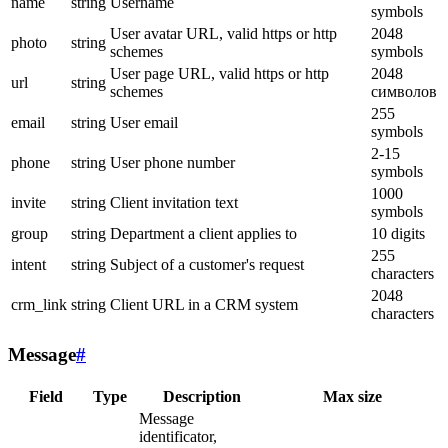
name
string
Username
symbols
User avatar URL, valid https or http
2048
photo
string
schemes
symbols
User page URL, valid https or http
2048
url
string
schemes
символов
255
email
string
User email
symbols
2-15
phone
string
User phone number
symbols
1000
invite
string
Client invitation text
symbols
group
string
Department a client applies to
10 digits
255
intent
string
Subject of a customer's request
characters
2048
crm_link
string
Client URL in a CRM system
characters
Message
#
Field
Type
Description
Max size
Message
identificator,