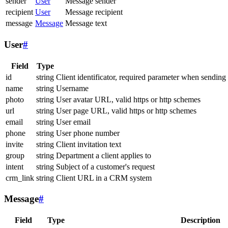
sender
User
Message sender
recipient
User
Message recipient
message
Message
Message text
User
#
Field
Type
id
string
Client identificator, required parameter when sending
name
string
Username
photo
string
User avatar URL, valid https or http schemes
url
string
User page URL, valid https or http schemes
email
string
User email
phone
string
User phone number
invite
string
Client invitation text
group
string
Department a client applies to
intent
string
Subject of a customer's request
crm_link
string
Client URL in a CRM system
Message
#
Field
Type
Description