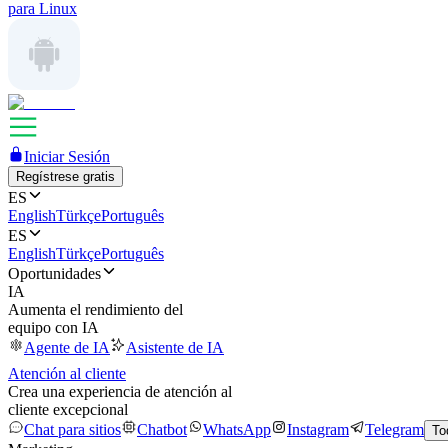
para Linux
Iniciar Sesión
Regístrese gratis
ES
English
Türkçe
Português
ES
English
Türkçe
Português
Oportunidades
IA
Aumenta el rendimiento del
equipo con IA
Agente de IA
Asistente de IA
Atención al cliente
Crea una experiencia de atención al
cliente excepcional
Chat para sitios
Chatbot
WhatsApp
Instagram
Telegram
To