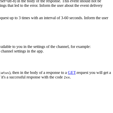
rset=utf-8) in the body of the response. This event should not be
ings that led to the error. Inform the user about the event delivery
equest up to 3 times with an interval of 3-60 seconds. Inform the user
vailable to you in the settings of the channel, for example:
channel settings in the app.
), then in the body of a response to a
GET
-request you will get a
tatus
 it's a successful response with the code
.
2xx