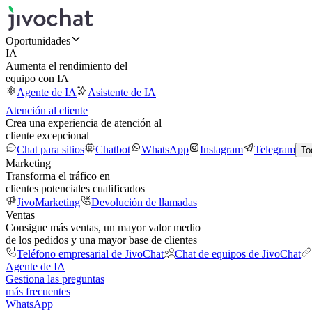
Oportunidades
IA
Aumenta el rendimiento del
equipo con IA
Agente de IA
Asistente de IA
Atención al cliente
Crea una experiencia de atención al
cliente excepcional
Chat para sitios
Chatbot
WhatsApp
Instagram
Telegram
To
Marketing
Transforma el tráfico en
clientes potenciales cualificados
JivoMarketing
Devolución de llamadas
Ventas
Consigue más ventas, un mayor valor medio
de los pedidos y una mayor base de clientes
Teléfono empresarial de JivoChat
Chat de equipos de JivoChat
Agente de IA
Gestiona las preguntas
más frecuentes
WhatsApp