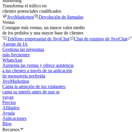
Marketing
Transforma el tráfico en
clientes potenciales cualificados
JivoMarketing
Devolución de llamadas
Ventas
Consigue más ventas, un mayor valor medio
de los pedidos y una mayor base de clientes
Teléfono empresarial de JivoChat
Chat de equipos de JivoChat
Agente de IA
Gestiona las preguntas
más frecuentes
WhatsApp
Aumenta las ventas y ofrece asistencia
a tus clientes a través de su aplicación
de mensajería preferida
JivoMarketing
Capta la atención de tus visitantes:
capta su interés antes de que se
vayan
Precios
Afiliados
Ayuda
Aplicaciones
Blog
Recursos