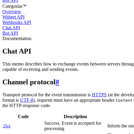
Bot API
Categorías
Overview
Widget API
Webhooks API
Chat API
Bot API
Documentation
Chat API
This memo describes how to exchange events between servers throug
capable of receiving and sending events.
Channel protocol
#
Transport protocol for the event transmission is
HTTPS
(at the develo
format is
UTF-8
), requests must have an appropriate header
Content
the HTTP-response code.
Code
Description
Success. Event is accepted for
2xx
Inform the use
processing