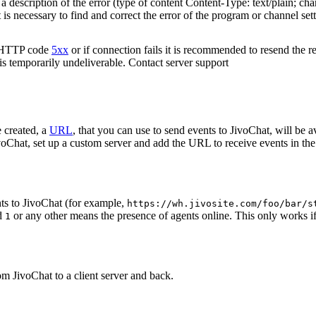
 description of the error (type of content Content-Type: text/plain; cha
t is necessary to find and correct the error of the program or channel sett
n HTTP code
5xx
or if connection fails it is recommended to resend the r
 is temporarily undeliverable. Contact server support
 created, a
URL
, that you can use to send events to JivoChat, will be a
oChat, set up a custom server and add the URL to receive events in the 
ts to JivoChat (for example,
https://wh.jivosite.com/foo/bar/s
nd
or any other means the presence of agents online. This only works if
1
om JivoChat to a client server and back.