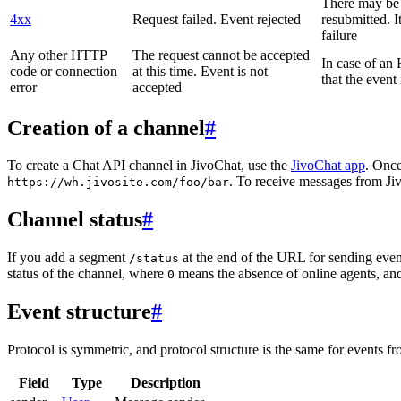
There may be a
4xx
Request failed. Event rejected
resubmitted. I
failure
Any other HTTP
The request cannot be accepted
In case of a
code or connection
at this time. Event is not
that the event
error
accepted
Creation of a channel
#
To create a Chat API channel in JivoChat, use the
JivoChat app
. Once
. To receive messages from Jiv
https://wh.jivosite.com/foo/bar
Channel status
#
If you add a segment
at the end of the URL for sending even
/status
status of the channel, where
means the absence of online agents, a
0
Event structure
#
Protocol is symmetric, and protocol structure is the same for events fr
Field
Type
Description