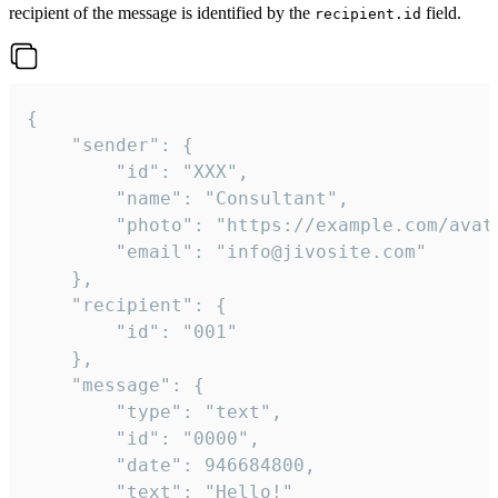
recipient of the message is identified by the
field.
recipient.id
{

	"sender": {

		"id": "XXX",

		"name": "Consultant",

		"photo": "https://example.com/avatar.png",

		"email": "info@jivosite.com"

	},

	"recipient": {

		"id": "001"

	},

	"message": {

		"type": "text",

		"id": "0000",

		"date": 946684800,

		"text": "Hello!"
