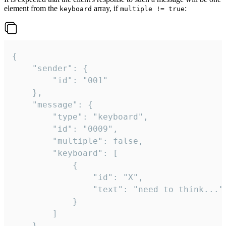
element from the
array, if
:
keyboard
multiple != true
{

	"sender": {

		"id": "001"

	},

	"message": {

		"type": "keyboard",

		"id": "0009",

		"multiple": false,

		"keyboard": [

			{

				"id": "X",

				"text": "need to think..."

			}

		]

	}
