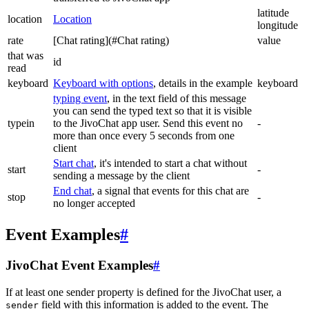
latitude
location
Location
longitude
rate
[Chat rating](#Chat rating)
value
that was
id
read
keyboard
Keyboard with options
, details in the example
keyboard
typing event
, in the text field of this message
you can send the typed text so that it is visible
typein
to the JivoChat app user. Send this event no
-
more than once every 5 seconds from one
client
Start chat
, it's intended to start a chat without
start
-
sending a message by the client
End chat
, a signal that events for this chat are
stop
-
no longer accepted
Event Examples
#
JivoChat Event Examples
#
If at least one sender property is defined for the JivoChat user, a
field with this information is added to the event. The
sender