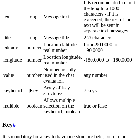
It is recommended to limit
the length to 1000
characters - if it is
text
string
Message text
exceeded, the rest of the
text will be sent in
separate text messages
title
string
Message title
255 characters
Location latitude,
from -90.0000 to
latitude
number
real number
+90.0000
Location longitude,
longitude
number
-180.0000 to +180.0000
real number
Number, usually
value
number
used in the chat
any number
evaluation
Array of Key
keyboard
[]Key
7 keys
structures
Allows multiple
multiple
boolean
selection on the
true or false
keyboard, boolean
Key
#
It is mandatory for a key to have one structure field, both in the