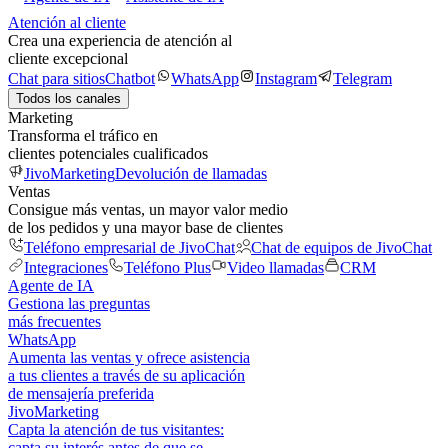
Atención al cliente
Crea una experiencia de atención al
cliente excepcional
Chat para sitios
Chatbot
WhatsApp
Instagram
Telegram
Todos los canales
Marketing
Transforma el tráfico en
clientes potenciales cualificados
JivoMarketing
Devolución de llamadas
Ventas
Consigue más ventas, un mayor valor medio
de los pedidos y una mayor base de clientes
Teléfono empresarial de JivoChat
Chat de equipos de JivoChat
Integraciones
Teléfono Plus
Video llamadas
CRM
Agente de IA
Gestiona las preguntas
más frecuentes
WhatsApp
Aumenta las ventas y ofrece asistencia
a tus clientes a través de su aplicación
de mensajería preferida
JivoMarketing
Capta la atención de tus visitantes:
capta su interés antes de que se