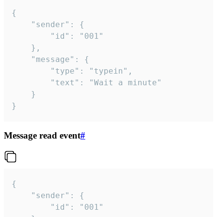
{

	"sender": {

		"id": "001"

	},

	"message": {

		"type": "typein",

		"text": "Wait a minute"

	}

}
Message read event
#
{

	"sender": {

		"id": "001"
