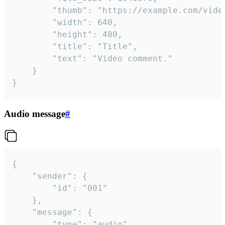
		"thumb": "https://example.com/video_thumb.png",

		"width": 640,

		"height": 480,

		"title": "Title",

		"text": "Video comment."

	}

}
Audio message
#
{

	"sender": {

		"id": "001"

	},

	"message": {

		"type": "audio",
