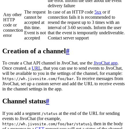
the error. Inform the user about the event
delivery failure
The request
In case of an HTTP code
5xx
or if
Any other
cannot be
connection fails it is recommended to
HTTP
accepted at
resend the request up to 3 times with an
code or
this time.
interval of 3-60 seconds. Inform the user
connection
Event is not
that the event is temporarily undeliverable.
error
accepted
Contact server support
Creation of a channel
#
To create a Chat API channel in JivoChat, use the
JivoChat app
.
Once created, a
URL
, that you can use to send events to JivoChat,
will be available to you in the settings of the channel, for example:
. To receive messages from
https://wh.jivosite.com/foo/bar
JivoChat, set up a custom server and add the URL to receive events
in the channel settings in the app.
Channel status
#
If you add a segment
at the end of the URL for sending
/status
events to JivoChat (for example,
), then in the body
https://wh.jivosite.com/foo/bar/status
of a response to a
GET
-request you will get a status of the channel,