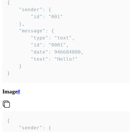
{

	"sender": {

		"id": "001"

	},

	"message": {

		"type": "text",

		"id": "0001",

		"date": 946684800,

		"text": "Hello!"

	}

}
Image
#
{

	"sender": {
