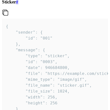
Sticker
#
{

	"sender": {

		"id": "001"

	},

	"message": {

		"type": "sticker",

		"id": "0003",

		"date": 946684800,

		"file": "https://example.com/sticker.gif",

		"mime_type": "image/gif",

		"file_name": "sticker.gif",

		"file_size": 1024,

		"width": 256,

		"height": 256

	}
