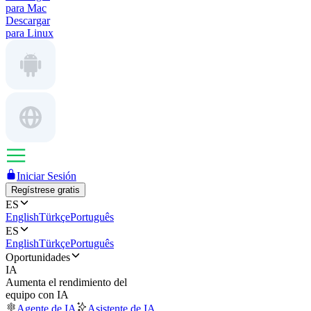
para Mac
Descargar
para Linux
Iniciar Sesión
Regístrese gratis
ES
English
Türkçe
Português
ES
English
Türkçe
Português
Oportunidades
IA
Aumenta el rendimiento del
equipo con IA
Agente de IA
Asistente de IA