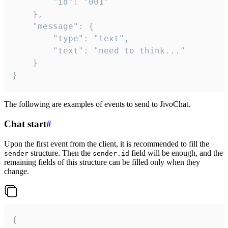
		"id": "001"

	},

	"message": {

		"type": "text",

		"text": "need to think..."

	}

}
The following are examples of events to send to JivoChat.
Chat start
#
Upon the first event from the client, it is recommended to fill the
structure. Then the
field will be enough, and the
sender
sender.id
remaining fields of this structure can be filled only when they
change.
{
