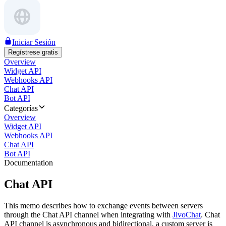
Iniciar Sesión
Regístrese gratis
Overview
Widget API
Webhooks API
Chat API
Bot API
Categorías
Overview
Widget API
Webhooks API
Chat API
Bot API
Documentation
Chat API
This memo describes how to exchange events between servers
through the Chat API channel when integrating with
JivoChat
. Chat
API channel is asynchronous and bidirectional, a custom server is