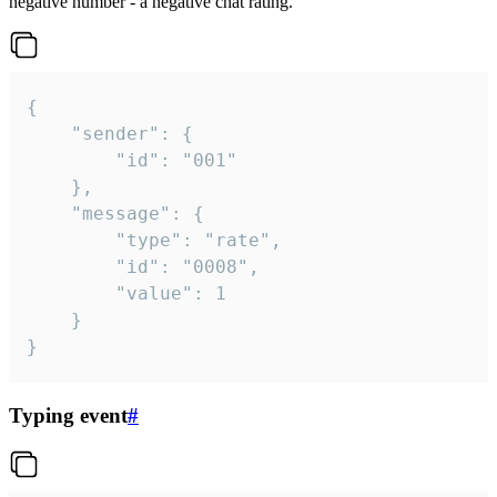
negative number - a negative chat rating.
{

	"sender": {

		"id": "001"

	},

	"message": {

		"type": "rate",

		"id": "0008",

		"value": 1

	}

}
Typing event
#