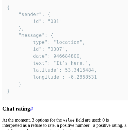
{

	"sender": {

		"id": "001"

	},

	"message": {

		"type": "location",

		"id": "0007",

		"date": 946684800,

		"text": "It's here.",

		"latitude": 53.3416484,

		"longitude": -6.2868531

	}

}
Chat rating
#
At the moment, 3 options for the
field are used: 0 is
value
interpreted as a refuse to rate, a positive number - a positive rating, a