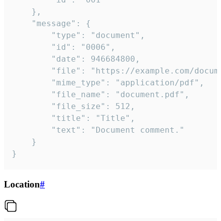
	},

	"message": {

		"type": "document",

		"id": "0006",

		"date": 946684800,

		"file": "https://example.com/document.pdf",

		"mime_type": "application/pdf",

		"file_name": "document.pdf",

		"file_size": 512,

		"title": "Title",

		"text": "Document comment."

	}

}
Location
#