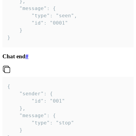
	},

	"message": {

		"type": "seen",

		"id": "0001"

	}

}
Chat end
#
{

	"sender": {

		"id": "001"

	},

	"message": {

		"type": "stop"

	}
