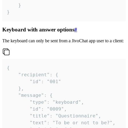
	}

}
Keyboard with answer options
#
The keyboard can only be sent from a JivoChat app user to a client:
{

	"recipient": {

		"id": "001"

	},

	"message": {

		"type": "keyboard",

		"id": "0009",

		"title": "Questionnaire",

		"text": "To be or not to be?",
