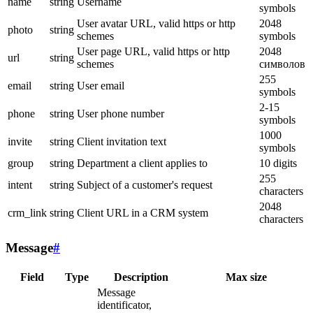
name
string
Username
symbols
User avatar URL, valid https or http
2048
photo
string
schemes
symbols
User page URL, valid https or http
2048
url
string
schemes
символов
255
email
string
User email
symbols
2-15
phone
string
User phone number
symbols
1000
invite
string
Client invitation text
symbols
group
string
Department a client applies to
10 digits
255
intent
string
Subject of a customer's request
characters
2048
crm_link
string
Client URL in a CRM system
characters
Message
#
Field
Type
Description
Max size
Message
identificator,