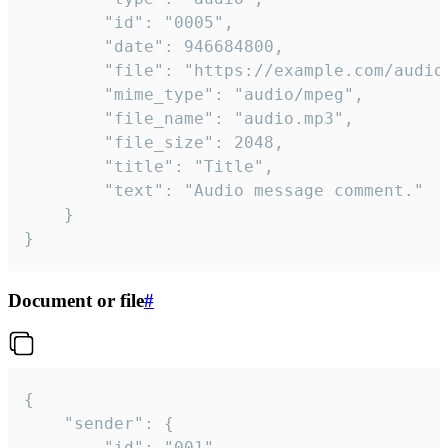
		"id": "0005",

		"date": 946684800,

		"file": "https://example.com/audio.mp3",

		"mime_type": "audio/mpeg",

		"file_name": "audio.mp3",

		"file_size": 2048,

		"title": "Title",

		"text": "Audio message comment."

	}

}
Document or file
#
{

	"sender": {

		"id": "001"
