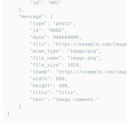
		"id": "001"

	},

	"message": {

		"type": "photo",

		"id": "0002",

		"date": 946684800,

		"file": "https://example.com/image.png",

		"mime_type": "image/png",

		"file_name": "image.png",

		"file_size": 1024,

		"thumb": "https://example.com/image_thumb.png",

		"width": 800,

		"height": 600,

		"title": "Title",

		"text": "Image comment."

	}

}