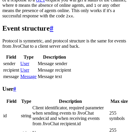
where
means the absence of online agents, and
or any other
0
1
means the presence of agents online. This only works if it's a
successful response with the code
.
2xx
Event structure
#
Protocol is symmetric, and protocol structure is the same for events
from JivoChat to a client server and back.
Field
Type
Description
sender
User
Message sender
recipient
User
Message recipient
message
Message
Message text
User
#
Field
Type
Description
Max size
Client identificator, required parameter
when sending events to JivoChat
255
id
string
sender.id and when receiving events
symbols
from JivoChat recipient.id
255