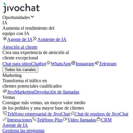
Oportunidades
IA
Aumenta el rendimiento del
equipo con IA
Agente de IA
Asistente de IA
Atención al cliente
Crea una experiencia de atención al
cliente excepcional
Chat para sitios
Chatbot
WhatsApp
Instagram
Telegram
Todos los canales
Marketing
Transforma el tráfico en
clientes potenciales cualificados
JivoMarketing
Devolución de llamadas
Ventas
Consigue más ventas, un mayor valor medio
de los pedidos y una mayor base de clientes
Teléfono empresarial de JivoChat
Chat de equipos de JivoChat
Integraciones
Teléfono Plus
Video llamadas
CRM
Agente de IA
Gestiona las preguntas