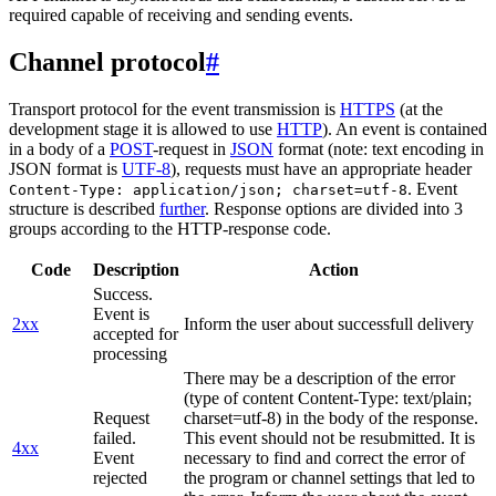
required capable of receiving and sending events.
Channel protocol
#
Transport protocol for the event transmission is
HTTPS
(at the
development stage it is allowed to use
HTTP
). An event is contained
in a body of a
POST
-request in
JSON
format (note: text encoding in
JSON format is
UTF-8
), requests must have an appropriate header
. Event
Content-Type: application/json; charset=utf-8
structure is described
further
. Response options are divided into 3
groups according to the HTTP-response code.
Code
Description
Action
Success.
Event is
2xx
Inform the user about successfull delivery
accepted for
processing
There may be a description of the error
(type of content Content-Type: text/plain;
Request
charset=utf-8) in the body of the response.
failed.
This event should not be resubmitted. It is
4xx
Event
necessary to find and correct the error of
rejected
the program or channel settings that led to