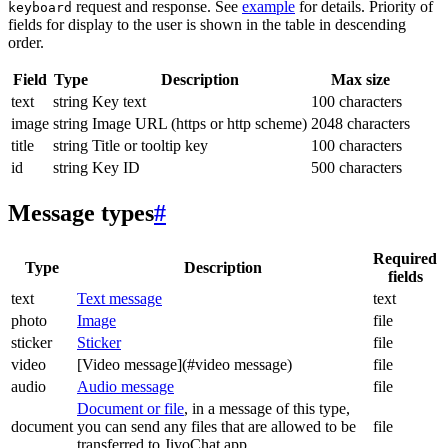
request and response. See
example
for details. Priority of
keyboard
fields for display to the user is shown in the table in descending
order.
Field
Type
Description
Max size
text
string
Key text
100 characters
image
string
Image URL (https or http scheme)
2048 characters
title
string
Title or tooltip key
100 characters
id
string
Key ID
500 characters
Message types
#
Required
Type
Description
fields
text
Text message
text
photo
Image
file
sticker
Sticker
file
video
[Video message](#video message)
file
audio
Audio message
file
Document or file
, in a message of this type,
document
you can send any files that are allowed to be
file
transferred to JivoChat app