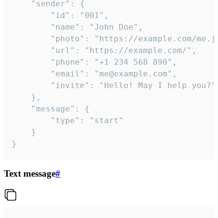
	"sender": {

		"id": "001",

		"name": "John Doe",

		"photo": "https://example.com/me.jpg",

		"url": "https://example.com/",

		"phone": "+1 234 568 890",

		"email": "me@example.com",

		"invite": "Hello! May I help you?"

	},

	"message": {

		"type": "start"

	}

}
Text message
#