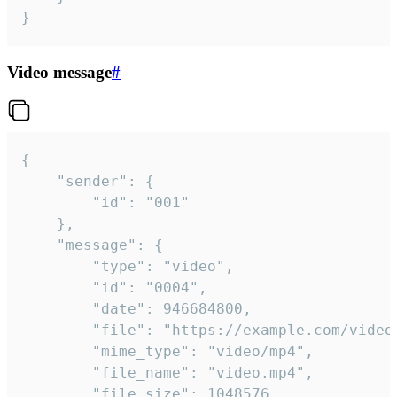
}
Video message
#
{

	"sender": {

		"id": "001"

	},

	"message": {

		"type": "video",

		"id": "0004",

		"date": 946684800,

		"file": "https://example.com/video.mp4",

		"mime_type": "video/mp4",

		"file_name": "video.mp4",

		"file_size": 1048576,
