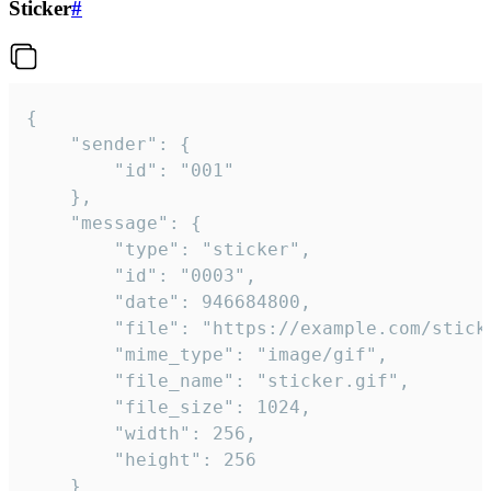
Sticker
#
{

	"sender": {

		"id": "001"

	},

	"message": {

		"type": "sticker",

		"id": "0003",

		"date": 946684800,

		"file": "https://example.com/sticker.gif",

		"mime_type": "image/gif",

		"file_name": "sticker.gif",

		"file_size": 1024,

		"width": 256,

		"height": 256

	}
