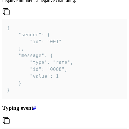
negative number - a negative chat rating.
{

	"sender": {

		"id": "001"

	},

	"message": {

		"type": "rate",

		"id": "0008",

		"value": 1

	}

}
Typing event
#