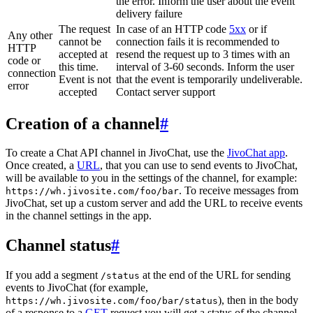
the error. Inform the user about the event
delivery failure
The request
In case of an HTTP code
5xx
or if
Any other
cannot be
connection fails it is recommended to
HTTP
accepted at
resend the request up to 3 times with an
code or
this time.
interval of 3-60 seconds. Inform the user
connection
Event is not
that the event is temporarily undeliverable.
error
accepted
Contact server support
Creation of a channel
#
To create a Chat API channel in JivoChat, use the
JivoChat app
.
Once created, a
URL
, that you can use to send events to JivoChat,
will be available to you in the settings of the channel, for example:
. To receive messages from
https://wh.jivosite.com/foo/bar
JivoChat, set up a custom server and add the URL to receive events
in the channel settings in the app.
Channel status
#
If you add a segment
at the end of the URL for sending
/status
events to JivoChat (for example,
), then in the body
https://wh.jivosite.com/foo/bar/status
of a response to a
GET
-request you will get a status of the channel,