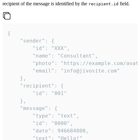
recipient of the message is identified by the
field.
recipient.id
{

	"sender": {

		"id": "XXX",

		"name": "Consultant",

		"photo": "https://example.com/avatar.png",

		"email": "info@jivosite.com"

	},

	"recipient": {

		"id": "001"

	},

	"message": {

		"type": "text",

		"id": "0000",

		"date": 946684800,

		"text": "Hello!"
