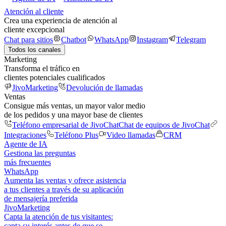
Atención al cliente
Crea una experiencia de atención al
cliente excepcional
Chat para sitios
Chatbot
WhatsApp
Instagram
Telegram
Todos los canales
Marketing
Transforma el tráfico en
clientes potenciales cualificados
JivoMarketing
Devolución de llamadas
Ventas
Consigue más ventas, un mayor valor medio
de los pedidos y una mayor base de clientes
Teléfono empresarial de JivoChat
Chat de equipos de JivoChat
Integraciones
Teléfono Plus
Video llamadas
CRM
Agente de IA
Gestiona las preguntas
más frecuentes
WhatsApp
Aumenta las ventas y ofrece asistencia
a tus clientes a través de su aplicación
de mensajería preferida
JivoMarketing
Capta la atención de tus visitantes:
capta su interés antes de que se