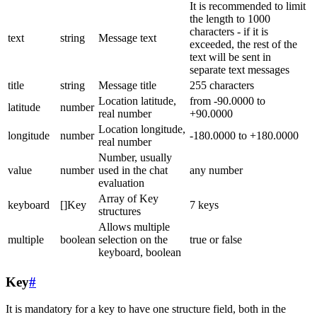
It is recommended to limit
the length to 1000
characters - if it is
text
string
Message text
exceeded, the rest of the
text will be sent in
separate text messages
title
string
Message title
255 characters
Location latitude,
from -90.0000 to
latitude
number
real number
+90.0000
Location longitude,
longitude
number
-180.0000 to +180.0000
real number
Number, usually
value
number
used in the chat
any number
evaluation
Array of Key
keyboard
[]Key
7 keys
structures
Allows multiple
multiple
boolean
selection on the
true or false
keyboard, boolean
Key
#
It is mandatory for a key to have one structure field, both in the