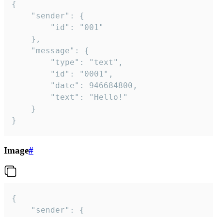
{

	"sender": {

		"id": "001"

	},

	"message": {

		"type": "text",

		"id": "0001",

		"date": 946684800,

		"text": "Hello!"

	}

}
Image
#
{

	"sender": {
