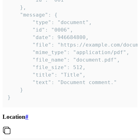
	},

	"message": {

		"type": "document",

		"id": "0006",

		"date": 946684800,

		"file": "https://example.com/document.pdf",

		"mime_type": "application/pdf",

		"file_name": "document.pdf",

		"file_size": 512,

		"title": "Title",

		"text": "Document comment."

	}

}
Location
#