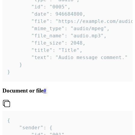
		"id": "0005",

		"date": 946684800,

		"file": "https://example.com/audio.mp3",

		"mime_type": "audio/mpeg",

		"file_name": "audio.mp3",

		"file_size": 2048,

		"title": "Title",

		"text": "Audio message comment."

	}

}
Document or file
#
{

	"sender": {

		"id": "001"
