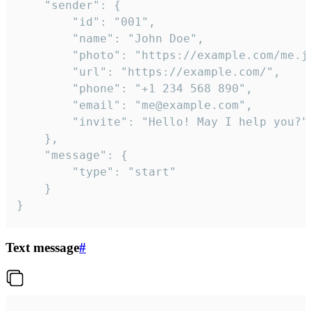
	"sender": {

		"id": "001",

		"name": "John Doe",

		"photo": "https://example.com/me.jpg",

		"url": "https://example.com/",

		"phone": "+1 234 568 890",

		"email": "me@example.com",

		"invite": "Hello! May I help you?"

	},

	"message": {

		"type": "start"

	}

}
Text message
#