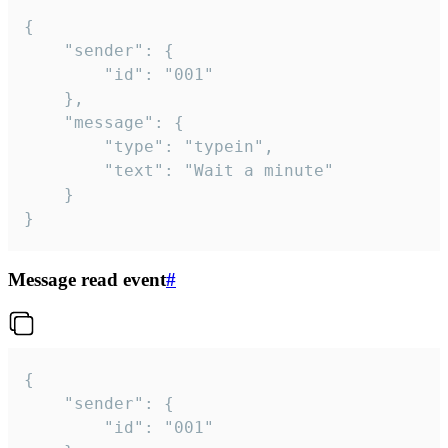
{

	"sender": {

		"id": "001"

	},

	"message": {

		"type": "typein",

		"text": "Wait a minute"

	}

}
Message read event
#
{

	"sender": {

		"id": "001"
