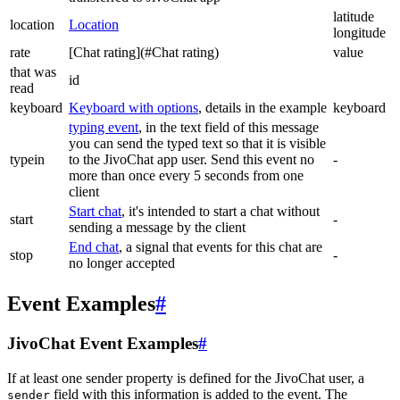
latitude
location
Location
longitude
rate
[Chat rating](#Chat rating)
value
that was
id
read
keyboard
Keyboard with options
, details in the example
keyboard
typing event
, in the text field of this message
you can send the typed text so that it is visible
typein
to the JivoChat app user. Send this event no
-
more than once every 5 seconds from one
client
Start chat
, it's intended to start a chat without
start
-
sending a message by the client
End chat
, a signal that events for this chat are
stop
-
no longer accepted
Event Examples
#
JivoChat Event Examples
#
If at least one sender property is defined for the JivoChat user, a
field with this information is added to the event. The
sender