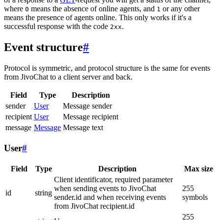
where
means the absence of online agents, and
or any other
0
1
means the presence of agents online. This only works if it's a
successful response with the code
.
2xx
Event structure
#
Protocol is symmetric, and protocol structure is the same for events
from JivoChat to a client server and back.
Field
Type
Description
sender
User
Message sender
recipient
User
Message recipient
message
Message
Message text
User
#
Field
Type
Description
Max size
Client identificator, required parameter
when sending events to JivoChat
255
id
string
sender.id and when receiving events
symbols
from JivoChat recipient.id
255