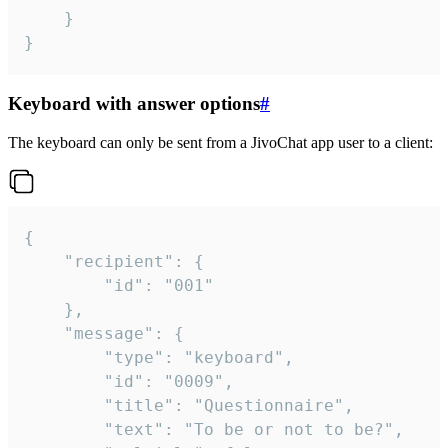
	}

}
Keyboard with answer options
#
The keyboard can only be sent from a JivoChat app user to a client:
{

	"recipient": {

		"id": "001"

	},

	"message": {

		"type": "keyboard",

		"id": "0009",

		"title": "Questionnaire",

		"text": "To be or not to be?",
