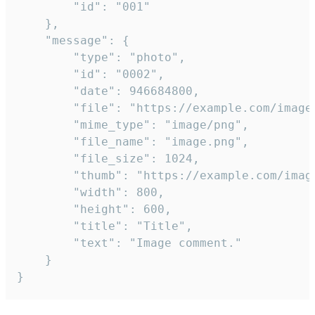
		"id": "001"

	},

	"message": {

		"type": "photo",

		"id": "0002",

		"date": 946684800,

		"file": "https://example.com/image.png",

		"mime_type": "image/png",

		"file_name": "image.png",

		"file_size": 1024,

		"thumb": "https://example.com/image_thumb.png",

		"width": 800,

		"height": 600,

		"title": "Title",

		"text": "Image comment."

	}

}