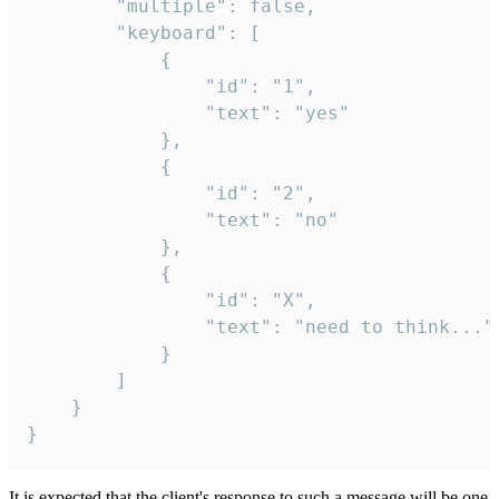
		"multiple": false,

		"keyboard": [

			{

				"id": "1",

				"text": "yes"

			},

			{

				"id": "2",

				"text": "no"

			},

			{

				"id": "X",

				"text": "need to think..."

			}

		]

	}

}
It is expected that the client's response to such a message will be one