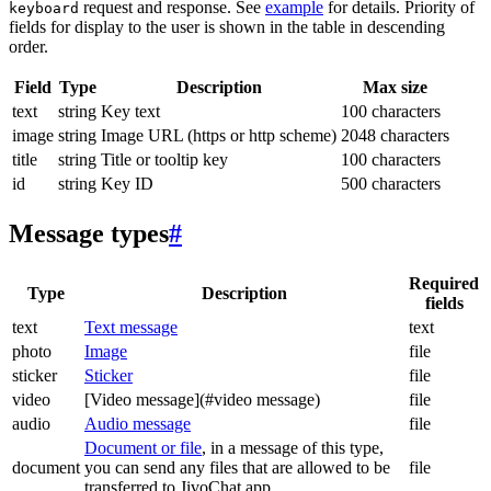
request and response. See
example
for details. Priority of
keyboard
fields for display to the user is shown in the table in descending
order.
Field
Type
Description
Max size
text
string
Key text
100 characters
image
string
Image URL (https or http scheme)
2048 characters
title
string
Title or tooltip key
100 characters
id
string
Key ID
500 characters
Message types
#
Required
Type
Description
fields
text
Text message
text
photo
Image
file
sticker
Sticker
file
video
[Video message](#video message)
file
audio
Audio message
file
Document or file
, in a message of this type,
document
you can send any files that are allowed to be
file
transferred to JivoChat app