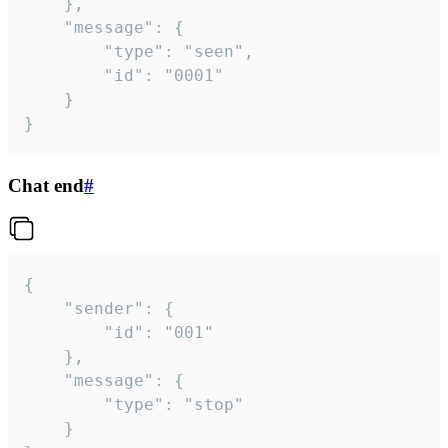
	},

	"message": {

		"type": "seen",

		"id": "0001"

	}

}
Chat end
#
{

	"sender": {

		"id": "001"

	},

	"message": {

		"type": "stop"

	}
