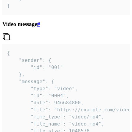
}
Video message
#
{

	"sender": {

		"id": "001"

	},

	"message": {

		"type": "video",

		"id": "0004",

		"date": 946684800,

		"file": "https://example.com/video.mp4",

		"mime_type": "video/mp4",

		"file_name": "video.mp4",

		"file_size": 1048576,
