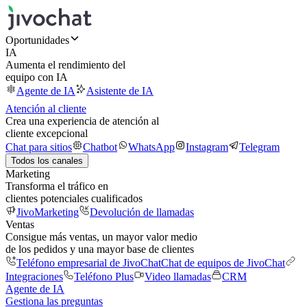
Oportunidades
IA
Aumenta el rendimiento del
equipo con IA
Agente de IA
Asistente de IA
Atención al cliente
Crea una experiencia de atención al
cliente excepcional
Chat para sitios
Chatbot
WhatsApp
Instagram
Telegram
Todos los canales
Marketing
Transforma el tráfico en
clientes potenciales cualificados
JivoMarketing
Devolución de llamadas
Ventas
Consigue más ventas, un mayor valor medio
de los pedidos y una mayor base de clientes
Teléfono empresarial de JivoChat
Chat de equipos de JivoChat
Integraciones
Teléfono Plus
Video llamadas
CRM
Agente de IA
Gestiona las preguntas