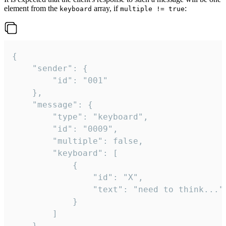
element from the
array, if
:
keyboard
multiple != true
{

	"sender": {

		"id": "001"

	},

	"message": {

		"type": "keyboard",

		"id": "0009",

		"multiple": false,

		"keyboard": [

			{

				"id": "X",

				"text": "need to think..."

			}

		]

	}
