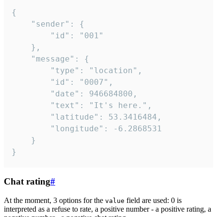
{

	"sender": {

		"id": "001"

	},

	"message": {

		"type": "location",

		"id": "0007",

		"date": 946684800,

		"text": "It's here.",

		"latitude": 53.3416484,

		"longitude": -6.2868531

	}

}
Chat rating
#
At the moment, 3 options for the
field are used: 0 is
value
interpreted as a refuse to rate, a positive number - a positive rating, a