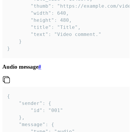
		"thumb": "https://example.com/video_thumb.png",

		"width": 640,

		"height": 480,

		"title": "Title",

		"text": "Video comment."

	}

}
Audio message
#
{

	"sender": {

		"id": "001"

	},

	"message": {

		"type": "audio",
