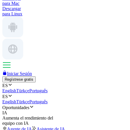
para Mac
Descargar
para Linux
Iniciar Sesión
Regístrese gratis
ES
English
Türkçe
Português
ES
English
Türkçe
Português
Oportunidades
IA
Aumenta el rendimiento del
equipo con IA
Agente de IA
Asistente de IA