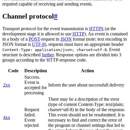
required capable of receiving and sending events.
Channel protocol
#
Transport protocol for the event transmission is
HTTPS
(at the
development stage it is allowed to use
HTTP
). An event is contained
in a body of a
POST
-request in
JSON
format (note: text encoding in
JSON format is
UTF-8
), requests must have an appropriate header
. Event
Content-Type: application/json; charset=utf-8
structure is described
further
. Response options are divided into 3
groups according to the HTTP-response code.
Code
Description
Action
Success.
Event is
2xx
Inform the user about successfull delivery
accepted for
processing
There may be a description of the error
(type of content Content-Type: text/plain;
Request
charset=utf-8) in the body of the response.
failed.
This event should not be resubmitted. It is
4xx
Event
necessary to find and correct the error of
rejected
the program or channel settings that led to