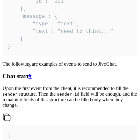
		"id": "001"

	},

	"message": {

		"type": "text",

		"text": "need to think..."

	}

}
The following are examples of events to send to JivoChat.
Chat start
#
Upon the first event from the client, it is recommended to fill the
structure. Then the
field will be enough, and the
sender
sender.id
remaining fields of this structure can be filled only when they
change.
{
