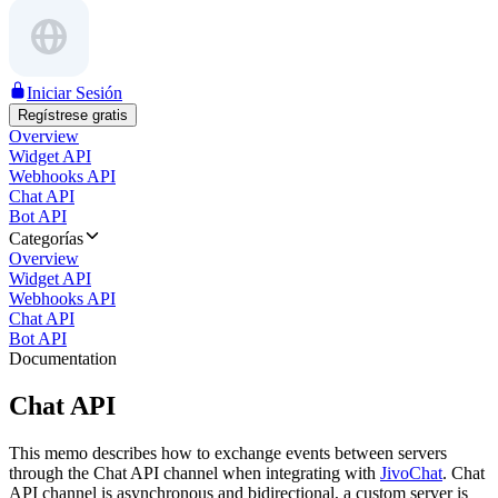
Iniciar Sesión
Regístrese gratis
Overview
Widget API
Webhooks API
Chat API
Bot API
Categorías
Overview
Widget API
Webhooks API
Chat API
Bot API
Documentation
Chat API
This memo describes how to exchange events between servers
through the Chat API channel when integrating with
JivoChat
. Chat
API channel is asynchronous and bidirectional, a custom server is