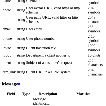
name
string
Username
symbols
User avatar URL, valid https or http
2048
photo
string
schemes
symbols
User page URL, valid https or http
2048
url
string
schemes
символов
255
email
string
User email
symbols
2-15
phone
string
User phone number
symbols
1000
invite
string
Client invitation text
symbols
group
string
Department a client applies to
10 digits
255
intent
string
Subject of a customer's request
characters
2048
crm_link
string
Client URL in a CRM system
characters
Message
#
Field
Type
Description
Max size
Message
identificator,