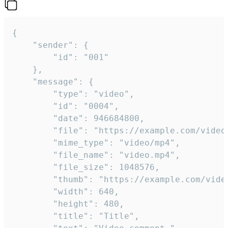
{

	"sender": {

		"id": "001"

	},

	"message": {

		"type": "video",

		"id": "0004",

		"date": 946684800,

		"file": "https://example.com/video.mp4",

		"mime_type": "video/mp4",

		"file_name": "video.mp4",

		"file_size": 1048576,

		"thumb": "https://example.com/video_thumb.png",

		"width": 640,

		"height": 480,

		"title": "Title",
