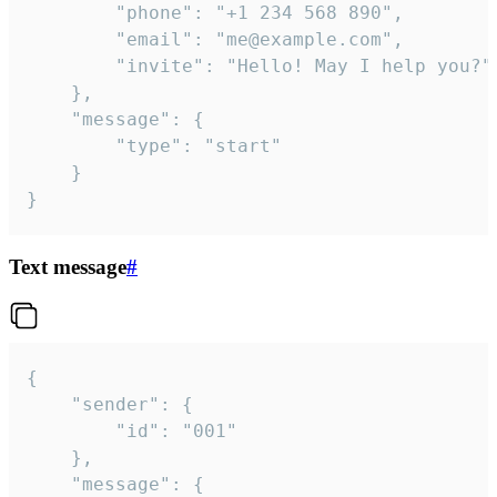
		"phone": "+1 234 568 890",

		"email": "me@example.com",

		"invite": "Hello! May I help you?"

	},

	"message": {

		"type": "start"

	}

}
Text message
#
{

	"sender": {

		"id": "001"

	},

	"message": {
