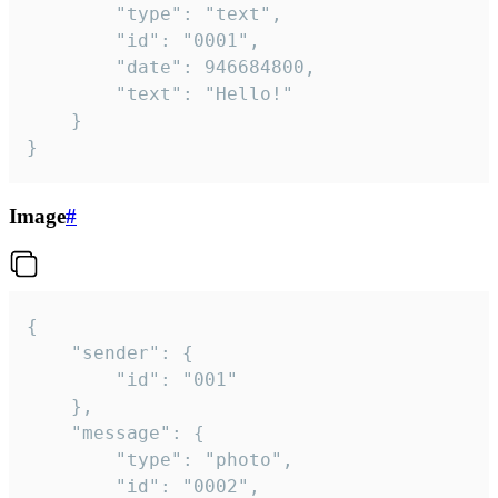
		"type": "text",

		"id": "0001",

		"date": 946684800,

		"text": "Hello!"

	}

}
Image
#
{

	"sender": {

		"id": "001"

	},

	"message": {

		"type": "photo",

		"id": "0002",
