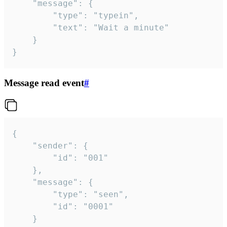
	"message": {

		"type": "typein",

		"text": "Wait a minute"

	}

}
Message read event
#
{

	"sender": {

		"id": "001"

	},

	"message": {

		"type": "seen",

		"id": "0001"

	}
