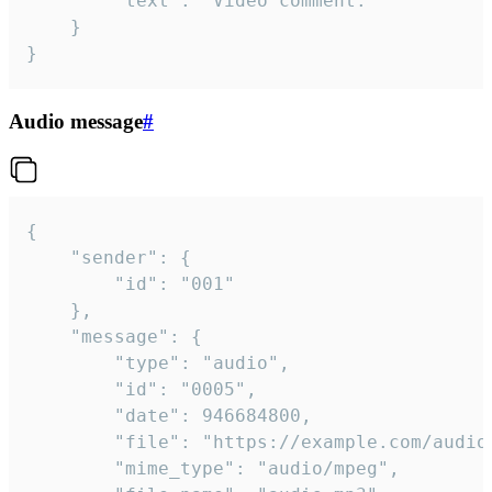
		"text": "Video comment."

	}

}
Audio message
#
{

	"sender": {

		"id": "001"

	},

	"message": {

		"type": "audio",

		"id": "0005",

		"date": 946684800,

		"file": "https://example.com/audio.mp3",

		"mime_type": "audio/mpeg",
