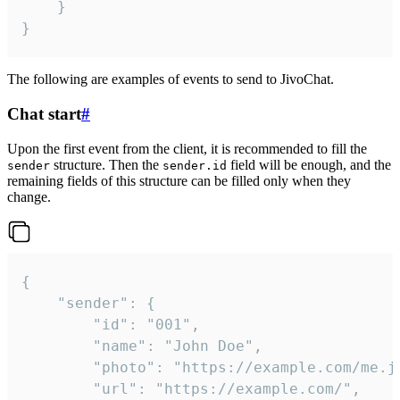
	}

}
The following are examples of events to send to JivoChat.
Chat start
#
Upon the first event from the client, it is recommended to fill the
structure. Then the
field will be enough, and the
sender
sender.id
remaining fields of this structure can be filled only when they
change.
{

	"sender": {

		"id": "001",

		"name": "John Doe",

		"photo": "https://example.com/me.jpg",

		"url": "https://example.com/",
