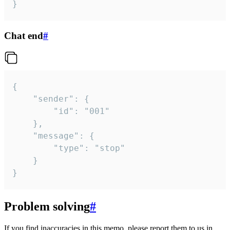
}
Chat end
#
{

	"sender": {

		"id": "001"

	},

	"message": {

		"type": "stop"

	}

}
Problem solving
#
If you find inaccuracies in this memo, please report them to us in