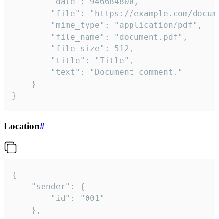
		"date": 946684800,

		"file": "https://example.com/document.pdf",

		"mime_type": "application/pdf",

		"file_name": "document.pdf",

		"file_size": 512,

		"title": "Title",

		"text": "Document comment."

	}

}
Location
#
{

	"sender": {

		"id": "001"

	},
