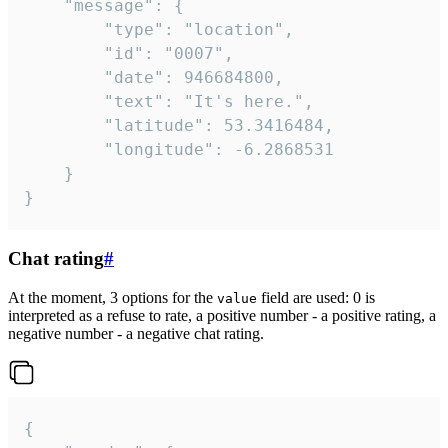
	"message": {

		"type": "location",

		"id": "0007",

		"date": 946684800,

		"text": "It's here.",

		"latitude": 53.3416484,

		"longitude": -6.2868531

	}

}
Chat rating
#
At the moment, 3 options for the
field are used: 0 is
value
interpreted as a refuse to rate, a positive number - a positive rating, a
negative number - a negative chat rating.
{
