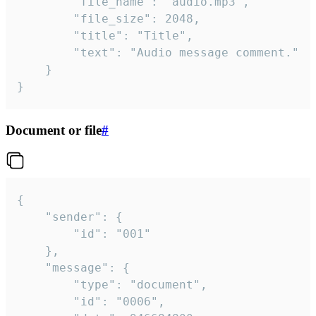
		"file_name": "audio.mp3",

		"file_size": 2048,

		"title": "Title",

		"text": "Audio message comment."

	}

}
Document or file
#
{

	"sender": {

		"id": "001"

	},

	"message": {

		"type": "document",

		"id": "0006",
