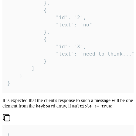
			},

			{

				"id": "2",

				"text": "no"

			},

			{

				"id": "X",

				"text": "need to think..."

			}

		]

	}

}
It is expected that the client's response to such a message will be one
element from the
array, if
:
keyboard
multiple != true
{
