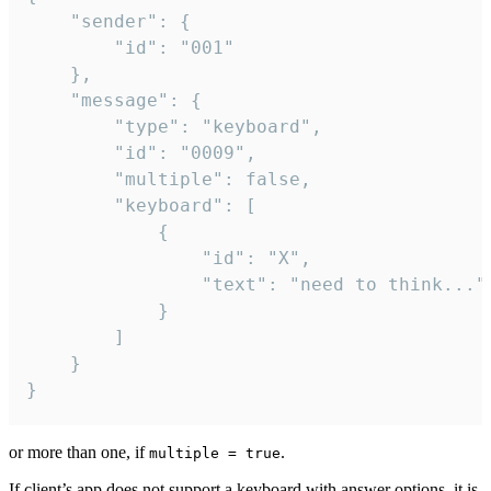
	"sender": {

		"id": "001"

	},

	"message": {

		"type": "keyboard",

		"id": "0009",

		"multiple": false,

		"keyboard": [

			{

				"id": "X",

				"text": "need to think..."

			}

		]

	}

}
or more than one, if
.
multiple = true
If client’s app does not support a keyboard with answer options, it is