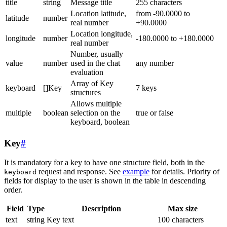
title
string
Message title
255 characters
Location latitude,
from -90.0000 to
latitude
number
real number
+90.0000
Location longitude,
longitude
number
-180.0000 to +180.0000
real number
Number, usually
value
number
used in the chat
any number
evaluation
Array of Key
keyboard
[]Key
7 keys
structures
Allows multiple
multiple
boolean
selection on the
true or false
keyboard, boolean
Key
#
It is mandatory for a key to have one structure field, both in the
request and response. See
example
for details. Priority of
keyboard
fields for display to the user is shown in the table in descending
order.
Field
Type
Description
Max size
text
string
Key text
100 characters