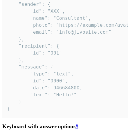
	"sender": {

		"id": "XXX",

		"name": "Consultant",

		"photo": "https://example.com/avatar.png",

		"email": "info@jivosite.com"

	},

	"recipient": {

		"id": "001"

	},

	"message": {

		"type": "text",

		"id": "0000",

		"date": 946684800,

		"text": "Hello!"

	}

}
Keyboard with answer options
#