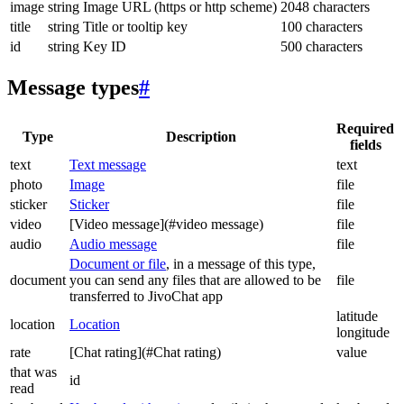
image
string
Image URL (https or http scheme)
2048 characters
title
string
Title or tooltip key
100 characters
id
string
Key ID
500 characters
Message types
#
Required
Type
Description
fields
text
Text message
text
photo
Image
file
sticker
Sticker
file
video
[Video message](#video message)
file
audio
Audio message
file
Document or file
, in a message of this type,
document
you can send any files that are allowed to be
file
transferred to JivoChat app
latitude
location
Location
longitude
rate
[Chat rating](#Chat rating)
value
that was
id
read