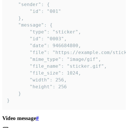
	"sender": {

		"id": "001"

	},

	"message": {

		"type": "sticker",

		"id": "0003",

		"date": 946684800,

		"file": "https://example.com/sticker.gif",

		"mime_type": "image/gif",

		"file_name": "sticker.gif",

		"file_size": 1024,

		"width": 256,

		"height": 256

	}

}
Video message
#