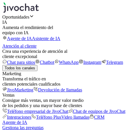
Oportunidades
IA
Aumenta el rendimiento del
equipo con IA
Agente de IA
Asistente de IA
Atención al cliente
Crea una experiencia de atención al
cliente excepcional
Chat para sitios
Chatbot
WhatsApp
Instagram
Telegram
Todos los canales
Marketing
Transforma el tráfico en
clientes potenciales cualificados
JivoMarketing
Devolución de llamadas
Ventas
Consigue más ventas, un mayor valor medio
de los pedidos y una mayor base de clientes
Teléfono empresarial de JivoChat
Chat de equipos de JivoChat
Integraciones
Teléfono Plus
Video llamadas
CRM
Agente de IA
Gestiona las preguntas