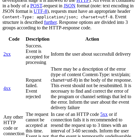
development stage it is allowed to use
HTTP
). An event is contained
in a body of a
POST
-request in
JSON
format (note: text encoding in
JSON format is
UTF-8
), requests must have an appropriate header
. Event
Content-Type: application/json; charset=utf-8
structure is described
further
. Response options are divided into 3
groups according to the HTTP-response code.
Code
Description
Action
Success.
Event is
2xx
Inform the user about successfull delivery
accepted for
processing
There may be a description of the error
(type of content Content-Type: text/plain;
Request
charset=utf-8) in the body of the response.
failed.
This event should not be resubmitted. It is
4xx
Event
necessary to find and correct the error of
rejected
the program or channel settings that led to
the error. Inform the user about the event
delivery failure
The request
In case of an HTTP code
5xx
or if
Any other
cannot be
connection fails it is recommended to
HTTP
accepted at
resend the request up to 3 times with an
code or
this time.
interval of 3-60 seconds. Inform the user
connection
Event is not
that the event is temporarily undeliverable.