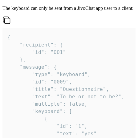
The keyboard can only be sent from a JivoChat app user to a client:
{

	"recipient": {

		"id": "001"

	},

	"message": {

		"type": "keyboard",

		"id": "0009",

		"title": "Questionnaire",

		"text": "To be or not to be?",

		"multiple": false,

		"keyboard": [

			{

				"id": "1",

				"text": "yes"
