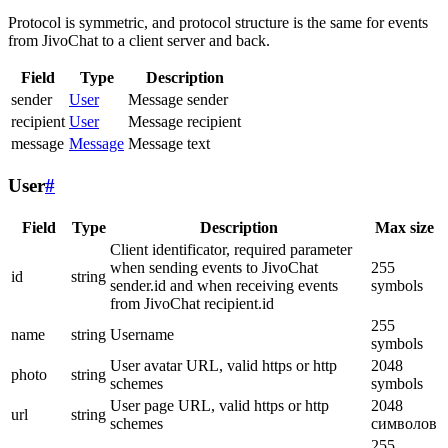
Protocol is symmetric, and protocol structure is the same for events
from JivoChat to a client server and back.
Field
Type
Description
sender
User
Message sender
recipient
User
Message recipient
message
Message
Message text
User
#
Field
Type
Description
Max size
Client identificator, required parameter
when sending events to JivoChat
255
id
string
sender.id and when receiving events
symbols
from JivoChat recipient.id
255
name
string
Username
symbols
User avatar URL, valid https or http
2048
photo
string
schemes
symbols
User page URL, valid https or http
2048
url
string
schemes
символов
255