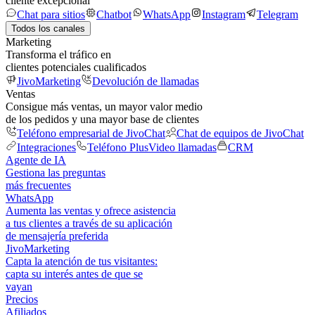
cliente excepcional
Chat para sitios
Chatbot
WhatsApp
Instagram
Telegram
Todos los canales
Marketing
Transforma el tráfico en
clientes potenciales cualificados
JivoMarketing
Devolución de llamadas
Ventas
Consigue más ventas, un mayor valor medio
de los pedidos y una mayor base de clientes
Teléfono empresarial de JivoChat
Chat de equipos de JivoChat
Integraciones
Teléfono Plus
Video llamadas
CRM
Agente de IA
Gestiona las preguntas
más frecuentes
WhatsApp
Aumenta las ventas y ofrece asistencia
a tus clientes a través de su aplicación
de mensajería preferida
JivoMarketing
Capta la atención de tus visitantes:
capta su interés antes de que se
vayan
Precios
Afiliados