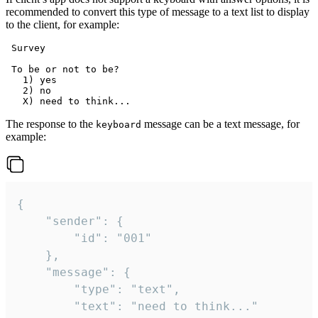
recommended to convert this type of message to a text list to display
to the client, for example:
 Survey

 To be or not to be?

   1) yes

   2) no

The response to the
message can be a text message, for
keyboard
example:
{

	"sender": {

		"id": "001"

	},

	"message": {

		"type": "text",

		"text": "need to think..."
