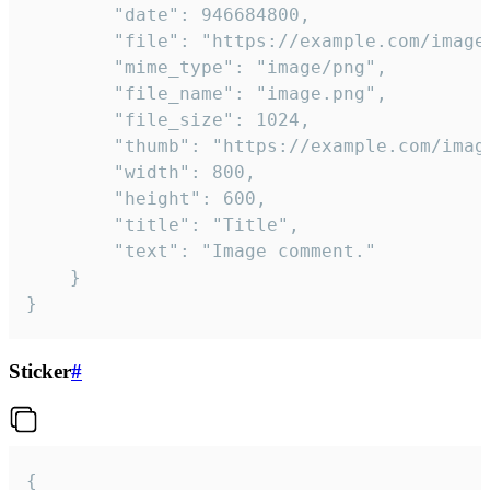
		"date": 946684800,

		"file": "https://example.com/image.png",

		"mime_type": "image/png",

		"file_name": "image.png",

		"file_size": 1024,

		"thumb": "https://example.com/image_thumb.png",

		"width": 800,

		"height": 600,

		"title": "Title",

		"text": "Image comment."

	}

}
Sticker
#
{
