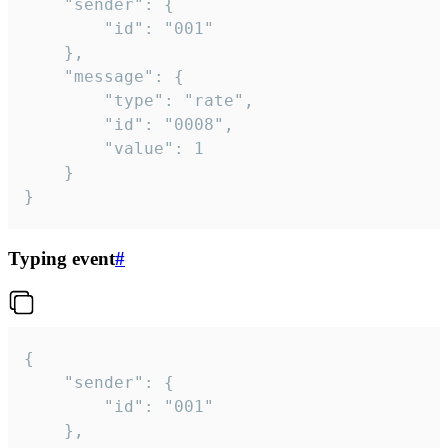
	"sender": {

		"id": "001"

	},

	"message": {

		"type": "rate",

		"id": "0008",

		"value": 1

	}

}
Typing event
#
{

	"sender": {

		"id": "001"

	},
