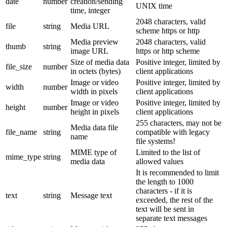
date
number
creation/sending
UNIX time
time, integer
2048 characters, valid
file
string
Media URL
scheme https or http
Media preview
2048 characters, valid
thumb
string
image URL
https or http scheme
Size of media data
Positive integer, limited by
file_size
number
in octets (bytes)
client applications
Image or video
Positive integer, limited by
width
number
width in pixels
client applications
Image or video
Positive integer, limited by
height
number
height in pixels
client applications
255 characters, may not be
Media data file
file_name
string
compatible with legacy
name
file systems!
MIME type of
Limited to the list of
mime_type
string
media data
allowed values
It is recommended to limit
the length to 1000
characters - if it is
text
string
Message text
exceeded, the rest of the
text will be sent in
separate text messages